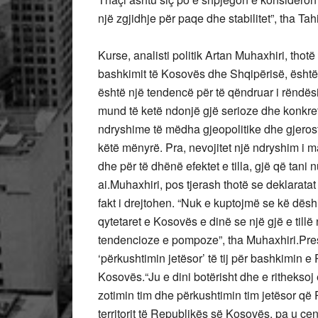
një zgjidhje për paqe dhe stabilitet”, tha Tahi
Kurse, analisti politik Artan Muhaxhiri, thot
bashkimit të Kosovës dhe Shqipërisë, është k
është një tendencë për të qëndruar i rënd
mund të ketë ndonjë gjë serioze dhe konkret
ndryshime të mëdha gjeopolitike dhe gjeros
këtë mënyrë. Pra, nevojitet një ndryshim i 
dhe për të dhënë efektet e tilla, gjë që tan
ai.Muhaxhiri, pos tjerash thotë se deklaratat 
fakt i drejtohen. “Nuk e kuptojmë se kë dësh
qytetaret e Kosovës e dinë se një gjë e til
tendencioze e pompoze”, tha Muhaxhiri.Presi
‘përkushtimin jetësor’ të tij për bashkimi
Kosovës.“Ju e dini botërisht dhe e ritheksoj
zotimin tim dhe përkushtimin tim jetësor që
territorit të Republikës së Kosovës, pa u cen