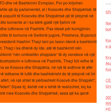
ATO dhe në Bashkimin Evropian, Por po krijohen
 ishte që dy parlamentet, ai i Kosovës dhe Shqipërisë, të
SP
 të popullit të Kosovës dhe Shqipërisë që të jetojmë në
Këto komente ai i ka bërë gjatë një fjalimi në
New
 dhe luftimeve në Pashtrik. Pas idesë për korrigjimin,
bot
cilës tri komuna në Serbinë jugore, Presheva, Bujanoci
Kod
esidenti Hashim Thaçi tani po lason idenë e bashkimit
e g
, Thaçi i ka dhënë dy ide, atë të bashkimit nën
shkimit “nën ombrellën shqiptare” të dy vendeve në një
Kry
ëzetvjetorin e luftimeve në Pashtrik, Thaçi foli edhe të
Aka
tha se Kosova dhe Shqipëria, në një të ardhme të afër
Ko
 istikame të luftë dhe bashkërisht do të jetojmë në liri
afërt, në një shtet të përbashkët Kosovë dhe Shqipëri”,
ÇË
SH
Nderi”.Sipas tij, është më e lehtë të realizohet, siç ka
pësirë mes Kosovës dhe Shqipërisë, sesa që ka qenë
30
RR
PË