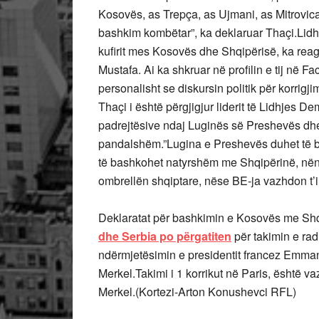
Kosovës, as Trepça, as Ujmani, as Mitrovica, 
bashkim kombëtar”, ka deklaruar Thaçi.Lidh
kufirit mes Kosovës dhe Shqipërisë, ka reag
Mustafa. Ai ka shkruar në profilin e tij në F
personalisht se diskursin politik për korrig
Thaçi i është përgjigjur liderit të Lidhjes D
padrejtësive ndaj Luginës së Preshevës dhe 
pandalshëm.”Lugina e Preshevës duhet të 
të bashkohet natyrshëm me Shqipërinë, në
ombrellën shqiptare, nëse BE-ja vazhdon t’i 
Deklaratat për bashkimin e Kosovës me Shqi
dhe Serbia po përgatiten
për takimin e radh
ndërmjetësimin e presidentit francez Emma
Merkel.Takimi i 1 korrikut në Paris, është va
Merkel.(Kortezi-Arton Konushevci RFL)