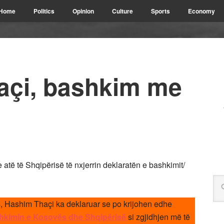
Home
Politics
Opinion
Culture
Sports
Economy
haçi, bashkim me
atë të Shqipërisë të nxjerrin deklaratën e bashkimit/
s, Hashim Thaçi ka deklaruar se po krijohen edhe
hkimin e Kosovës dhe Shqipërisë
si zgjidhjen më të