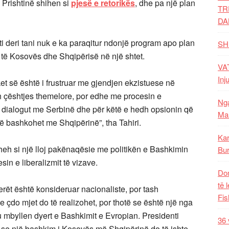
ë Prishtinë shihen si
pjesë e retorikës
, dhe pa një plan
TR
DA
ti deri tani nuk e ka paraqitur ndonjë program apo plan
SH
të Kosovës dhe Shqipërisë në një shtet.
VAT
Inj
ket së është i frustruar me gjendjen ekzistuese në
 çështjes themelore, por edhe me procesin e
Nga
 dialogut me Serbinë dhe për këtë e hedh opsionin që
Mal
ë bashkohet me Shqipërinë”, tha Tahiri.
Kar
sheh si një lloj pakënaqësie me politikën e Bashkimin
Bur
n e liberalizmit të vizave.
Dom
të 
rët është konsideruar nacionaliste, por tash
Fis
çdo mjet do të realizohet, por thotë se është një nga
 mbyllen dyert e Bashkimit e Evropian. Presidenti
36 
 se një bashkim i Kosovës më Shqipërinë do të ishte