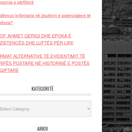
nomia e përfitimit
dihmon krijimtaria në zbulimin e potencialeve të
ehura?
OF. AHMET QERIQI DHE EPOKA E
ZISTENCЁS DHE LUFTЁS PЁR LIRI!
RMAT ALTERNATIVE TË EVIDENTIMIT TË
RIFËS POSTARE NË HISTORINË E POSTËS
QIPTARE
KATEGORITË
egoritë
ARKIV