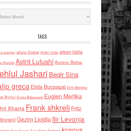
iv
TAGS
arben llalla
alfons Grishaj
Anton Cefa
no kolonjari
Astrit Lulushi
Aurenc Bebja
an Bushati
ehlul Jashari
Beqir Sina
alip greca
Elida Buçpapaj
Elmi Berisha
Eugjen Merlika
er Bytyci
Ermira Babamusta
Frank shkreli
hri Xharra
Fritz
Ilir Levonja
Gezim Llojdia
dovani
kosova
rviste
Kolec Traboini
Keze Kozeta Zylo