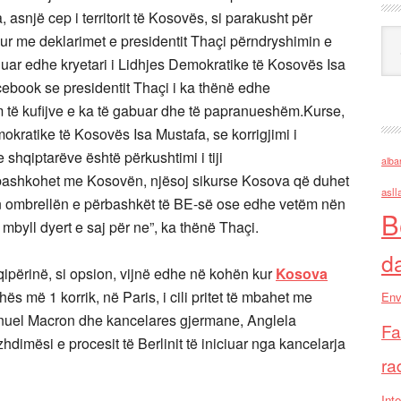
asnjë cep i territorit të Kosovës, si parakusht për
Ark
ur me deklarimet e presidentit Thaçi përndryshimin e
uar edhe kryetari i Lidhjes Demokratike të Kosovës Isa
acebook se presidentit Thaçi i ka thënë edhe
jim të kufijve e ka të gabuar dhe të papranueshëm.Kurse,
emokratike të Kosovës Isa Mustafa, se korrigjimi i
shqiptarëve është përkushtimi i tiji
alba
bashkohet me Kosovën, njësoj sikurse Kosova që duhet
asll
n ombrellën e përbashkët të BE-së ose edhe vetëm nën
B
mbyll dyert e saj për ne”, ka thënë Thaçi.
d
përinë, si opsion, vijnë edhe në kohën kur
Kosova
ës më 1 korrik, në Paris, i cili pritet të mbahet me
Env
nuel Macron dhe kancelares gjermane, Anglela
Fa
zhdimësi e procesit të Berlinit të iniciuar nga kancelarja
ra
Inte