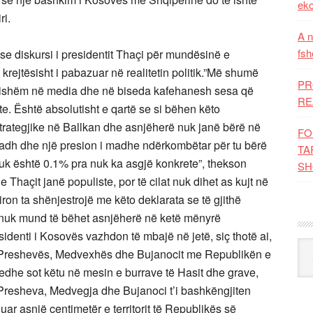
eko
ri.
A n
fsh
ë se diskursi i presidentit Thaçi për mundësinë e
rejtësisht i pabazuar në realitetin politik.”Më shumë
PR
ësishëm në media dhe në biseda kafehanesh sesa që
RE
e. Është absolutisht e qartë se si bëhen këto
trategjike në Ballkan dhe asnjëherë nuk janë bërë në
FO
madh dhe një presion i madhe ndërkombëtar për tu bërë
TA
i nuk është 0.1% pra nuk ka asgjë konkrete”, thekson
SH
e Thaçit janë populiste, por të cilat nuk dihet as kujt në
iron ta shënjestrojë me këto deklarata se të gjithë
lë nuk mund të bëhet asnjëherë në ketë mënyrë
denti i Kosovës vazhdon të mbajë në jetë, siç thotë ai,
Kat
n e Preshevës, Medvexhës dhe Bujanocit me Republikën e
 edhe sot këtu në mesin e burrave të Hasit dhe grave,
 Presheva, Medvegja dhe Bujanoci t’i bashkëngjiten
uar asnjë centimetër e territorit të Republikës së