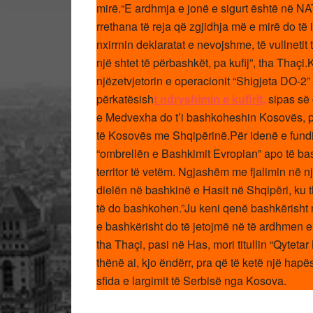
mirë.“E ardhmja e jonë e sigurt është në N
rrethana të reja që zgjidhja më e mirë do të
nxirrnin deklaratat e nevojshme, të vullnetit
një shtet të përbashkët, pa kufij”, tha Thaçi.
njëzetvjetorin e operacionit “Shigjeta DO-2”
përkatësish
t ndryshimin e kufirit,
sipas së 
e Medvexha do t’i bashkoheshin Kosovës, pr
të Kosovës me Shqipërinë.Për idenë e fundit
“ombrellën e Bashkimit Evropian” apo të ba
territor të vetëm. Ngjashëm me fjalimin në nj
dielën në bashkinë e Hasit në Shqipëri, ku 
të do bashkohen.”Ju keni qenë bashkërisht në
e bashkërisht do të jetojmë në të ardhmen e 
tha Thaçi, pasi në Has, mori titullin “Qytetar 
thënë ai, kjo ëndërr, pra që të ketë një ha
sfida e largimit të Serbisë nga Kosova.