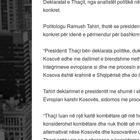
Deklaratat e Thaçit, nga analistët politikë n
konkret.
Politologu Ramush Tahiri, thotë se presiden
konkret për idenë e përmendur për bashkim 
“Presidenti Thaçi bën deklarata politike, du
Kosovë edhe me dallimet e brendshme rreth
integrimeve evropiane si dhe me procesin e
Kosova është krahinë e Shqipërisë dhe do t
Tahiri deklarimet e presidentit me shumë i 
Evropian karshi Kosovës, sidomos me procesi
“Thaçi luan në një kartë kombëtare që më he
konsiderohet kombëtare dhe nuk thotë që me 
alternativat nëse Kosovës dhe kosovarëve u
Thaçi ashtu siç po e shpjegon e konsideron