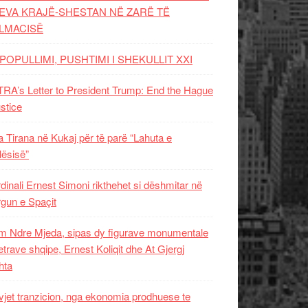
EVA KRAJË-SHESTAN NË ZARË TË
LMACISË
POPULLIMI, PUSHTIMI I SHEKULLIT XXI
RA’s Letter to President Trump: End the Hague
ustice
 Tirana në Kukaj për të parë “Lahuta e
ësisë”
dinali Ernest Simoni rikthehet si dëshmitar në
gun e Spaçit
 Ndre Mjeda, sipas dy figurave monumentale
letrave shqipe, Ernest Koliqit dhe At Gjergj
hta
vjet tranzicion, nga ekonomia prodhuese te