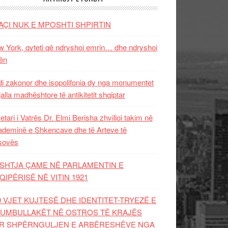
AÇI NUK E MPOSHTI SHPIRTIN
 York, qyteti që ndryshoi emrin… dhe ndryshoi
ën
i zakonor dhe isopolifonia dy nga monumentet
jalla madhështore të antikitetit shqiptar
etari i Vatrës Dr. Elmi Berisha zhvilloi takim në
deminë e Shkencave dhe të Arteve të
sovës
SHTJA ÇAME NË PARLAMENTIN E
QIPËRISË NË VITIN 1921
0 VJET KUJTESË DHE IDENTITET-TRYEZË E
UMBULLAKËT NË OSTROS TË KRAJËS
R SHPËRNGULJEN E ARBËRESHËVE NGA