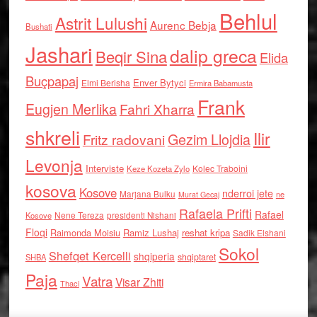
Behlul
Astrit Lulushi
Aurenc Bebja
Bushati
Jashari
dalip greca
Beqir Sina
Elida
Buçpapaj
Enver Bytyci
Elmi Berisha
Ermira Babamusta
Frank
Eugjen Merlika
Fahri Xharra
shkreli
Ilir
Gezim Llojdia
Fritz radovani
Levonja
Interviste
Kolec Traboini
Keze Kozeta Zylo
kosova
Kosove
nderroi jete
Marjana Bulku
ne
Murat Gecaj
Rafaela Prifti
Rafael
Nene Tereza
Kosove
presidenti Nishani
Floqi
Raimonda Moisiu
Ramiz Lushaj
reshat kripa
Sadik Elshani
Sokol
Shefqet Kercelli
shqiperia
shqiptaret
SHBA
Paja
Vatra
Visar Zhiti
Thaci