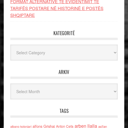
FORMAT ALTERNATIVE TË EVIDENTIMIT TË
TARIFËS POSTARE NË HISTORINË E POSTËS
SHQIPTARE
KATEGORITË
Kategoritë
ARKIV
Arkiv
TAGS
arben llalla
alfons Grishaj
Anton Cefa
asllan
albano kolonjari