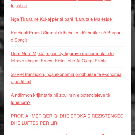
Injustice
Nga Tirana në Kukaj për të parë “Lahuta e Malësisë”
Kardinali Ernest Simoni rikthehet si dëshmitar në Burgun
e Spaçit
Dom Ndre Mjeda, sipas dy figurave monumentale të
letrave shqipe, Ernest Koliqit dhe At Gjergj Fishta
36 vjet tranzicion, nga ekonomia prodhuese te ekonomia
e përfitimit
A ndihmon krijimtaria në zbulimin e potencialeve të
fshehura?
PROF. AHMET QERIQI DHE EPOKA E REZISTENCЁS
DHE LUFTЁS PЁR LIRI!