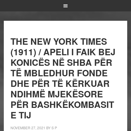
THE NEW YORK TIMES
(1911) / APELI I FAIK BEJ
KONICËS NË SHBA PËR
TË MBLEDHUR FONDE
DHE PËR TË KËRKUAR
NDIHMË MJEKËSORE
PËR BASHKËKOMBASIT
E TIJ
NOVEMBER 27, 2021
BY
S P