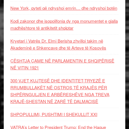
New York, qyteti që ndryshoi emrin… dhe ndryshoi botën
Kodi zakonor dhe isopolifonia dy nga monumentet e gjalla
madhështore të antikitetit shqiptar
Kryetari i Vatrës Dr. Elmi Berisha zhvilloi takim në
Akademinë e Shkencave dhe të Arteve të Kosovës
ÇËSHTJA ÇAME NË PARLAMENTIN E SHQIPËRISË
NË VITIN 1921
300 VJET KUJTESË DHE IDENTITET-TRYEZË E
RRUMBULLAKËT NË OSTROS TË KRAJËS PËR
SHPËRNGULJEN E ARBËRESHËVE NGA TREVA
KRAJË-SHESTAN NË ZARË TË DALMACISË
SHPOPULLIMI, PUSHTIMI I SHEKULLIT XXI
VATRA’s Letter to President Trump: End the Hague