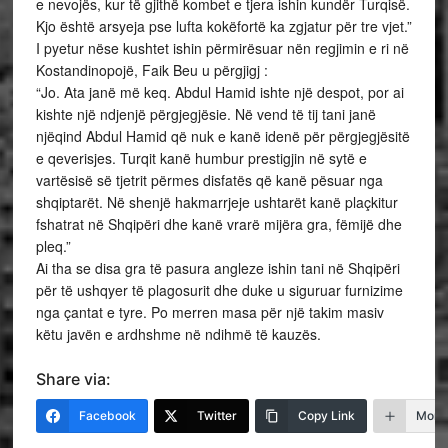
e nevojës, kur të gjithë kombet e tjera ishin kundër Turqisë.
Kjo është arsyeja pse lufta kokëfortë ka zgjatur për tre vjet.”
I pyetur nëse kushtet ishin përmirësuar nën regjimin e ri në
Kostandinopojë, Faik Beu u përgjigj :
“Jo. Ata janë më keq. Abdul Hamid ishte një despot, por ai
kishte një ndjenjë përgjegjësie. Në vend të tij tani janë
njëqind Abdul Hamid që nuk e kanë idenë për përgjegjësitë
e qeverisjes. Turqit kanë humbur prestigjin në sytë e
vartësisë së tjetrit përmes disfatës që kanë pësuar nga
shqiptarët. Në shenjë hakmarrjeje ushtarët kanë plaçkitur
fshatrat në Shqipëri dhe kanë vrarë mijëra gra, fëmijë dhe
pleq.”
Ai tha se disa gra të pasura angleze ishin tani në Shqipëri
për të ushqyer të plagosurit dhe duke u siguruar furnizime
nga çantat e tyre. Po merren masa për një takim masiv
këtu javën e ardhshme në ndihmë të kauzës.
Share via:
Facebook
Twitter
Copy Link
More