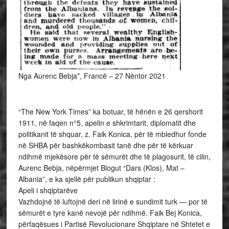
Nga Aurenc Bebja*, Francë – 27 Nëntor 2021
“The New York Times” ka botuar, të hënën e 26 qershorit
1911, në faqen n°5, apelin e shkrimtarit, diplomatit dhe
politikanit të shquar, z. Faik Konica, për të mbledhur fonde
në SHBA për bashkëkombasit tanë dhe për të kërkuar
ndihmë mjekësore për të sëmurët dhe të plagosurit, të cilin,
Aurenc Bebja, nëpërmjet Blogut “Dars (Klos), Mat –
Albania”, e ka sjellë për publikun shqiptar :
Apeli i shqiptarëve
Vazhdojnë të luftojnë deri në lirinë e sundimit turk — por të
sëmurët e tyre kanë nevojë për ndihmë. Faik Bej Konica,
përfaqësues i Partisë Revolucionare Shqiptare në Shtetet e