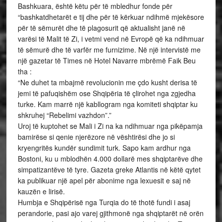
Bashkuara, është këtu për të mbledhur fonde për
“bashkatdhetarët e tij dhe për të kërkuar ndihmë mjekësore
për të sëmurët dhe të plagosurit që aktualisht janë në
varësi të Malit të Zi, i vetmi vend në Evropë që ka ndihmuar
të sëmurë dhe të varfër me furnizime. Në një intervistë me
një gazetar të Times në Hotel Navarre mbrëmë Faik Beu
tha :
“Ne duhet ta mbajmë revolucionin me çdo kusht derisa të
jemi të pafuqishëm ose Shqipëria të çlirohet nga zgjedha
turke. Kam marrë një kabllogram nga komiteti shqiptar ku
shkruhej “Rebelimi vazhdon”.”
Uroj të kuptohet se Mali i Zi na ka ndihmuar nga pikëpamja
bamirëse si qenie njerëzore në vështirësi dhe jo si
kryengritës kundër sundimit turk. Sapo kam ardhur nga
Bostoni, ku u mblodhën 4.000 dollarë mes shqiptarëve dhe
simpatizantëve të tyre. Gazeta greke Atlantis në këtë qytet
ka publikuar një apel për abonime nga lexuesit e saj në
kauzën e lirisë.
Humbja e Shqipërisë nga Turqia do të thotë fundi i asaj
perandorie, pasi ajo varej gjithmonë nga shqiptarët në orën