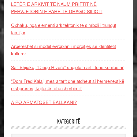
LETËR E ARKIVIT TE NAUM PRIFTIT NË
PERVJETORIN E PARE TE DRAGO SILIQIT
Oxhaku, nga elementi arkitektonik te simboli i trungut
familjar
Arbëreshët si model evropian i mbrojtjes së identitetit
kulturor
Sali Shijaku, “Diego Rivera” shqiptar i artit tonë kombëtar
“Dom Fred Kalaj, mes altarit dhe atdheut si hermeneutikë
e shpresës, kujtesës dhe shërbimit”
A PO ARMATOSET BALLKANI?
KATEGORITË
Kategoritë