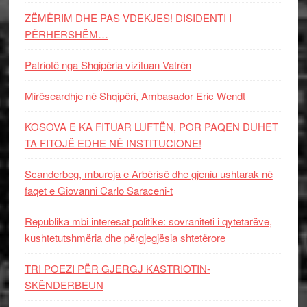
ZËMËRIM DHE PAS VDEKJES! DISIDENTI I
PËRHERSHËM…
Patriotë nga Shqipëria vizituan Vatrën
Mirëseardhje në Shqipëri, Ambasador Eric Wendt
KOSOVA E KA FITUAR LUFTËN, POR PAQEN DUHET
TA FITOJË EDHE NË INSTITUCIONE!
Scanderbeg, mburoja e Arbërisë dhe gjeniu ushtarak në
faqet e Giovanni Carlo Saraceni-t
Republika mbi interesat politike: sovraniteti i qytetarëve,
kushtetutshmëria dhe përgjegjësia shtetërore
TRI POEZI PËR GJERGJ KASTRIOTIN-
SKËNDERBEUN