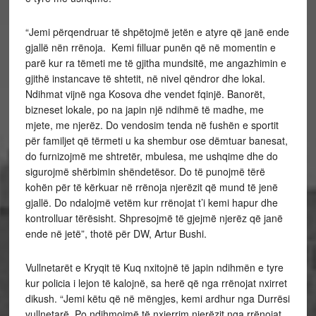
“Jemi përqendruar të shpëtojmë jetën e atyre që janë ende
gjallë nën rrënoja. Kemi filluar punën që në momentin e
parë kur ra tëmeti me të gjitha mundsitë, me angazhimin e
gjithë instancave të shtetit, në nivel qëndror dhe lokal.
Ndihmat vijnë nga Kosova dhe vendet fqinjë. Banorët,
bizneset lokale, po na japin një ndihmë të madhe, me
mjete, me njerëz. Do vendosim tenda në fushën e sportit
për familjet që tërmeti u ka shembur ose dëmtuar banesat,
do furnizojmë me shtretër, mbulesa, me ushqime dhe do
sigurojmë shërbimin shëndetësor. Do të punojmë tërë
kohën për të kërkuar në rrënoja njerëzit që mund të jenë
gjallë. Do ndalojmë vetëm kur rrënojat t’i kemi hapur dhe
kontrolluar tërësisht. Shpresojmë të gjejmë njerëz që janë
ende në jetë”, thotë për DW, Artur Bushi.
Vullnetarët e Kryqit të Kuq nxitojnë të japin ndihmën e tyre
kur policia i lejon të kalojnë, sa herë që nga rrënojat nxirret
dikush. “Jemi këtu që në mëngjes, kemi ardhur nga Durrësi
vullnetarë. Po ndihmojmë të nxjerrim njerëzit nga rrënojat