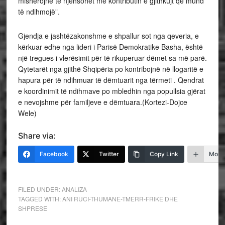
mishërojnë të njehsohet me kontributin e gjithkujt që mund
të ndihmojë”.
Gjendja e jashtëzakonshme e shpallur sot nga qeveria, e
kërkuar edhe nga lideri i Parisë Demokratike Basha, është
një tregues i vlerësimit për të rikuperuar dëmet sa më parë.
Qytetarët nga gjithë Shqipëria po kontribojnë në llogaritë e
hapura për të ndihmuar të dëmtuarit nga tërmeti . Qendrat
e koordinimit të ndihmave po mbledhin nga popullsia gjërat
e nevojshme për familjeve e dëmtuara.(Kortezi-Dojce
Wele)
Share via:
Facebook
Twitter
Copy Link
More
FILED UNDER:
ANALIZA
TAGGED WITH:
ANI RUCI-THUMANE-TMERR-FRIKE DHE
SHPRESE