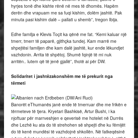
hyrjes tonë dhe kishte rënë në mes të dhomës. Hapëm
derën dhe vrapuam me sa fuqi kishim, dolëm jashtë. Pak
minuta pasi kishim dalë – pallati u shemb”, tregon Ibija.
Edhe familja e Klevis Toçit ka qënë me fat. “Kemi kaluar një
tmerr, tmerr të paparë, gjithçka tundej. Kam marrë me
shpejtësi familjen dhe kam dalë jashtë, kur ende lëkundjet
vazhdonin. Arrita të shpëtoj. Shumë fqinjë të mi nuk
arritën.. lutem që të jenë gjallë”, thotë ai për DW.
Solidaritet i jashtëzakonshëm me të prekurit nga
tërmeti
Banorët eThumanës janë ende të tmerruar dhe me frikën e
tërmeteve të tjera. Kryetari Bashkisë, Artur Bushi, i ka
njoftuar për marrveshjen e qeverisë me hotelet në Durrës
dhe Lezhë ku ata do të strehohen së shpejti dhe ku fëmijët
do të kenë mundësi të vazhdojnë shkollën. Në fatkeqësinë