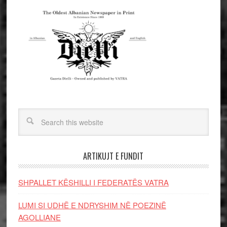
ARTIKUJT E FUNDIT
SHPALLET KËSHILLI I FEDERATËS VATRA
LUMI SI UDHË E NDRYSHIM NË POEZINË
AGOLLIANE