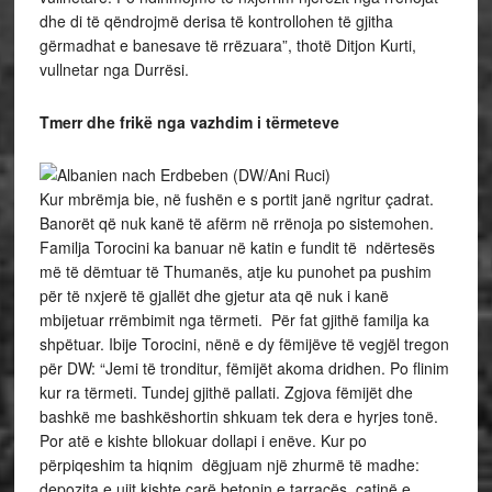
dhe di të qëndrojmë derisa të kontrollohen të gjitha
gërmadhat e banesave të rrëzuara”, thotë Ditjon Kurti,
vullnetar nga Durrësi.
Tmerr dhe frikë nga vazhdim i tërmeteve
Kur mbrëmja bie, në fushën e s portit janë ngritur çadrat.
Banorët që nuk kanë të afërm në rrënoja po sistemohen.
Familja Torocini ka banuar në katin e fundit të ndërtesës
më të dëmtuar të Thumanës, atje ku punohet pa pushim
për të nxjerë të gjallët dhe gjetur ata që nuk i kanë
mbijetuar rrëmbimit nga tërmeti. Për fat gjithë familja ka
shpëtuar. Ibije Torocini, nënë e dy fëmijëve të vegjël tregon
për DW: “Jemi të tronditur, fëmijët akoma dridhen. Po flinim
kur ra tërmeti. Tundej gjithë pallati. Zgjova fëmijët dhe
bashkë me bashkëshortin shkuam tek dera e hyrjes tonë.
Por atë e kishte bllokuar dollapi i enëve. Kur po
përpiqeshim ta hiqnim dëgjuam një zhurmë të madhe:
depozita e ujit kishte çarë betonin e tarracës, çatinë e