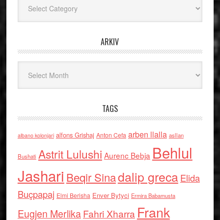
ARKIV
Arkiv
TAGS
arben llalla
alfons Grishaj
Anton Cefa
asllan
albano kolonjari
Behlul
Astrit Lulushi
Aurenc Bebja
Bushati
Jashari
dalip greca
Beqir Sina
Elida
Buçpapaj
Enver Bytyci
Elmi Berisha
Ermira Babamusta
Frank
Eugjen Merlika
Fahri Xharra