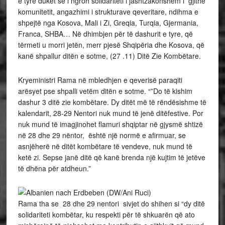
e tyre duket se i ngroh solidariteti i jashtzakonshëm i gjithë
komunitetit, angazhimi i strukturave qeveritare, ndihma e
shpejtë nga Kosova, Mali i Zi, Greqia, Turqia, Gjermania,
Franca, SHBA… Në dhimbjen për të dashurit e tyre, që
tërmeti u morri jetën, merr pjesë Shqipëria dhe Kosova, që
kanë shpallur ditën e sotme, (27 .11) Ditë Zie Kombëtare.
Kryeministri Rama në mbledhjen e qeverisë paraqiti
arësyet pse shpalli vetëm ditën e sotme. “”Do të kishim
dashur 3 ditë zie kombëtare. Dy ditët më të rëndësishme të
kalendarit, 28-29 Nentori nuk mund të jenë ditëfestive. Por
nuk mund të imagjinohet flamuri shqiptar në gjysmë shtizë
në 28 dhe 29 nëntor, është një normë e afirmuar, se
asnjëherë në ditët kombëtare të vendeve, nuk mund të
ketë zi. Sepse janë ditë që kanë brenda një kujtim të jetëve
të dhëna për atdheun.”
Rama tha se 28 dhe 29 nentori sivjet do shihen si “dy ditë
solidariteti kombëtar, ku respekti për të shkuarën që ato