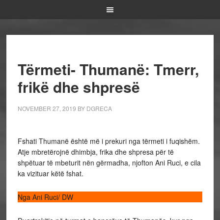
Tërmeti- Thumanë: Tmerr,
frikë dhe shpresë
NOVEMBER 27, 2019
BY
DGRECA
Fshati Thumanë është më i prekuri nga tërmeti i fuqishëm.
Atje mbretërojnë dhimbja, frika dhe shpresa për të
shpëtuar të mbeturit nën gërmadha, njofton Ani Ruci, e cila
ka vizituar këtë fshat.
Nga Ani Ruci/ DW