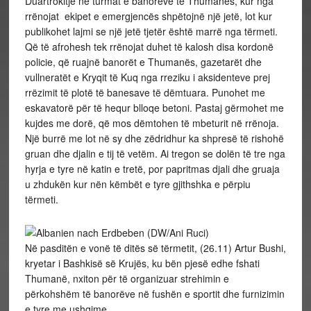
Duartrokitje në turmat e banorëve të Thumanës, kur nga
rrënojat ekipet e emergjencës shpëtojnë një jetë, lot kur
publikohet lajmi se një jetë tjetër është marrë nga tërmeti.
Që të afrohesh tek rrënojat duhet të kalosh disa kordonë
policie, që ruajnë banorët e Thumanës, gazetarët dhe
vullneratët e Kryqit të Kuq nga rreziku i aksidenteve prej
rrëzimit të plotë të banesave të dëmtuara. Punohet me
eskavatorë për të hequr blloqe betoni. Pastaj gërmohet me
kujdes me dorë, që mos dëmtohen të mbeturit në rrënoja.
Një burrë me lot në sy dhe zëdridhur ka shpresë të rishohë
gruan dhe djalin e tij të vetëm. Ai tregon se dolën të tre nga
hyrja e tyre në katin e tretë, por papritmas djali dhe gruaja
u zhdukën kur nën këmbët e tyre gjithshka e përpiu
tërmeti.
Në pasditën e vonë të ditës së tërmetit, (26.11) Artur Bushi,
kryetar i Bashkisë së Krujës, ku bën pjesë edhe fshati
Thumanë, nxiton për të organizuar strehimin e
përkohshëm të banorëve në fushën e sportit dhe furnizimin
e tyre me ushqime.