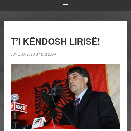
T’I KËNDOSH LIRISË!
JUNE 30, 2020
BY
DGRECA