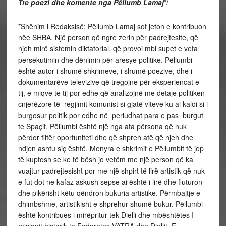
Tre poezi dhe komente nga Pëllumb Lamaj
*/
*Shënim i Redaksisë: Pëllumb Lamaj sot jeton e kontribuon
nëe SHBA. Një person që ngre zerin për padrejtesite, që
njeh mirë sistemin diktatorial, që provoi mbi supet e veta
persekutimin dhe dënimin për aresye politike. Pëllumbi
është autor i shumë shkrimeve, i shumë poezive, dhe i
dokumentarëve televizive që tregojne për eksperiencat e
tij, e miqve te tij por edhe që analizojnë me detaje politiken
cnjerëzore të regjimit komunist si gjatë viteve ku ai kaloi si i
burgosur politik por edhe në periudhat para e pas burgut
te Spaçit. Pëllumbi është një nga ata përsona që nuk
përdor filtër oportuniteti dhe që shpreh atë që njeh dhe
ndjen ashtu siç është. Menyra e shkrimit e Pëllumbit të jep
të kuptosh se ke të bësh jo vetëm me një person që ka
vuajtur padrejtesisht por me një shpirt të lirë artistik që nuk
e fut dot ne kafaz askush sepse ai është i lirë dhe fluturon
dhe pikërisht këtu qëndron bukuria artistike. Përmbajtje e
dhimbshme, artistikisht e shprehur shumë bukur. Pëllumbi
është kontribues i mirëpritur tek Dielli dhe mbështëtes I