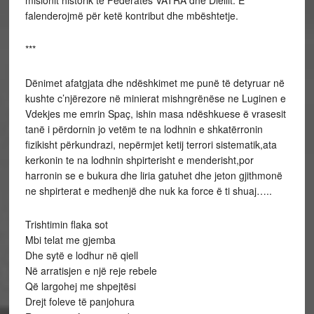
misionit historik te Federates VATRA dhe Diellit. E
falenderojmë për ketë kontribut dhe mbështetje.
***
Dënimet afatgjata dhe ndëshkimet me punë të detyruar në
kushte c’njërezore në minierat mishngrënëse ne Luginen e
Vdekjes me emrin Spaç, ishin masa ndëshkuese ë vrasesit
tanë i përdornin jo vetëm te na lodhnin e shkatërronin
fizikisht përkundrazi, nepërmjet ketij terrori sistematik,ata
kerkonin te na lodhnin shpirterisht e menderisht,por
harronin se e bukura dhe liria gatuhet dhe jeton gjithmonë
ne shpirterat e medhenjë dhe nuk ka force ë ti shuaj…..
Trishtimin flaka sot
Mbi telat me gjemba
Dhe sytë e lodhur në qiell
Në arratisjen e një reje rebele
Që largohej me shpejtësi
Drejt foleve të panjohura