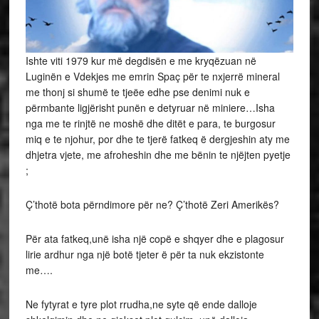
Ishte viti 1979 kur më degdisën e me kryqëzuan në
Luginën e Vdekjes me emrin Spaç për te nxjerrë mineral
me thonj si shumë te tjeëe edhe pse denimi nuk e
përmbante ligjërisht punën e detyruar në miniere…Isha
nga me te rinjtë ne moshë dhe ditët e para, te burgosur
miq e te njohur, por dhe te tjerë fatkeq ë dergjeshin aty me
dhjetra vjete, me afroheshin dhe me bënin te njëjten pyetje
;
Ç’thotë bota përndimore për ne? Ç’thotë Zeri Amerikës?
Për ata fatkeq,unë isha një copë e shqyer dhe e plagosur
lirie ardhur nga një botë tjeter ë për ta nuk ekzistonte
me….
Ne fytyrat e tyre plot rrudha,ne syte që ende dalloje