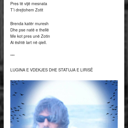
Pres të vijë mesnata
T’i drejtohem Zotit
Brenda katër muresh
Dhe pse natë e thellë
Me kot pres unë Zotin
Ai është lart në qiell.
***
LUGINA E VDEKJES DHE STATUJA E LIRISË