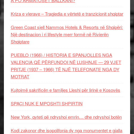
A PO ARMATOSET BALLKANI?
Kriza e vlerave – Tragjedia e vërtetë e tranzicionit shqiptar
Green Coast sjell Nammos Hotels & Resorts në Shqipëri:
Një destinacion i ri lifestyle merr formë në Rivierën
Shqiptare
PUEBLO (1966) / HISTORIA E SPANJOLLES NGA
VALENCIA QË PËRFUNDOI NË LUSHNJE — 29 VJET
PRITJE (1937 – 1966) TË NJË TELEFONATE NGA DY
MOTRAT
Kujtojmë sakrificën e familjes Lleshi për lirinë e Kosovës
SPAÇI NUK E MPOSHTI SHPIRTIN
New York, qyteti që ndryshoi emrin… dhe ndryshoi botën
Kodi zakonor dhe isopolifonia dy nga monumentet e gjalla