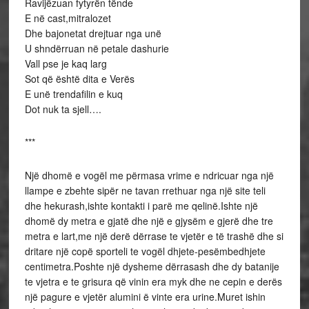
Ravijëzuan fytyrën tënde
E në cast,mitralozet
Dhe bajonetat drejtuar nga unë
U shndërruan në petale dashurie
Vall pse je kaq larg
Sot që është dita e Verës
E unë trendafilin e kuq
Dot nuk ta sjell….
***
Një dhomë e vogël me përmasa vrime e ndricuar nga një
llampe e zbehte sipër ne tavan rrethuar nga një site teli
dhe hekurash,ishte kontakti i parë me qelinë.Ishte një
dhomë dy metra e gjatë dhe një e gjysëm e gjerë dhe tre
metra e lart,me një derë dërrase te vjetër e të trashë dhe si
dritare një copë sporteli te vogël dhjete-pesëmbedhjete
centimetra.Poshte një dysheme dërrasash dhe dy batanije
te vjetra e te grisura që vinin era myk dhe ne cepin e derës
një pagure e vjetër alumini ë vinte era urine.Muret ishin