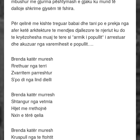
mbushur me gjurma pështymash e gjaku ku mund të
dalloje shkrime gjysëm të fshira.
Për qelinë me kishte treguar babai dhe tani po e prekja nga
afer ketë arkitekture te mendjes djallezore te njeriut ku do
te kryëzohesha muaj te tere si ”armik i popullit” i arrestuar
dhe akuzuar nga varemihesit e popullit….
Brenda katër muresh
Rrethuar nga terri
Zvarritem parreshtur
S’po di nga lind dielli
Brenda katër murresh
Shtangur nga vetmia
Hijet me rrethojnë
Nxin e tërë qelia
Brenda katër muresh
Kruspull nga te ftohtit