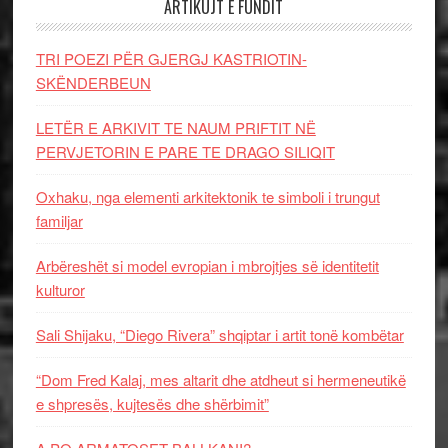
ARTIKUJT E FUNDIT
TRI POEZI PËR GJERGJ KASTRIOTIN-
SKËNDERBEUN
LETËR E ARKIVIT TE NAUM PRIFTIT NË
PERVJETORIN E PARE TE DRAGO SILIQIT
Oxhaku, nga elementi arkitektonik te simboli i trungut
familjar
Arbëreshët si model evropian i mbrojtjes së identitetit
kulturor
Sali Shijaku, “Diego Rivera” shqiptar i artit tonë kombëtar
“Dom Fred Kalaj, mes altarit dhe atdheut si hermeneutikë
e shpresës, kujtesës dhe shërbimit”