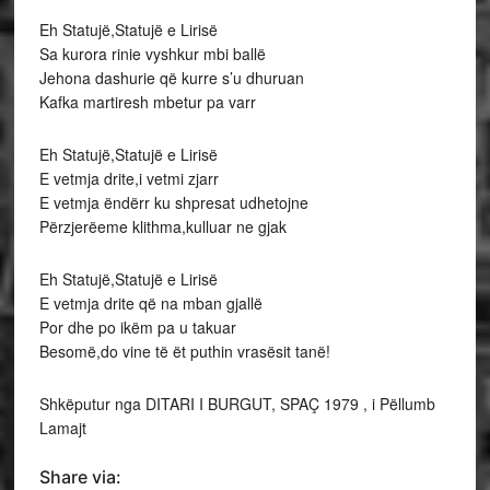
Eh Statujë,Statujë e Lirisë
Sa kurora rinie vyshkur mbi ballë
Jehona dashurie që kurre s’u dhuruan
Kafka martiresh mbetur pa varr
Eh Statujë,Statujë e Lirisë
E vetmja drite,i vetmi zjarr
E vetmja ëndërr ku shpresat udhetojne
Përzjerëeme klithma,kulluar ne gjak
Eh Statujë,Statujë e Lirisë
E vetmja drite që na mban gjallë
Por dhe po ikëm pa u takuar
Besomë,do vine të ët puthin vrasësit tanë!
Shkëputur nga DITARI I BURGUT, SPAÇ 1979 , i Pëllumb
Lamajt
Share via: