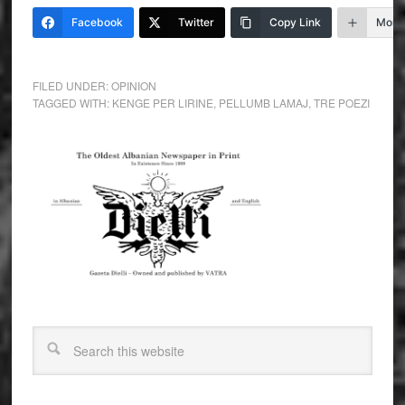
Facebook
Twitter
Copy Link
More
FILED UNDER:
OPINION
TAGGED WITH:
KENGE PER LIRINE
,
PELLUMB LAMAJ
,
TRE POEZI