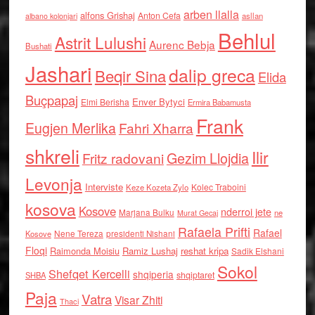
arben llalla
alfons Grishaj
Anton Cefa
asllan
albano kolonjari
Behlul
Astrit Lulushi
Aurenc Bebja
Bushati
Jashari
dalip greca
Beqir Sina
Elida
Buçpapaj
Enver Bytyci
Elmi Berisha
Ermira Babamusta
Frank
Eugjen Merlika
Fahri Xharra
shkreli
Ilir
Gezim Llojdia
Fritz radovani
Levonja
Interviste
Kolec Traboini
Keze Kozeta Zylo
kosova
Kosove
nderroi jete
Marjana Bulku
ne
Murat Gecaj
Rafaela Prifti
Rafael
Nene Tereza
Kosove
presidenti Nishani
Floqi
Raimonda Moisiu
Ramiz Lushaj
reshat kripa
Sadik Elshani
Sokol
Shefqet Kercelli
shqiperia
shqiptaret
SHBA
Paja
Vatra
Visar Zhiti
Thaci