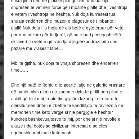
shkelqimin dhe ne gjokset plot gulcim, unë dalloja
shpresën,te vetmen force që i mbante gjallë dhe i veshtroja
e vetëm i veshtroja ne heshtje.Nuk doja kurresesi tua
shuaja ëndërren dhe muzen e plagosur që i mbante
gjallë.Nuk doja t’ju thoja që ajo botë e qyteteruar për vete,
por dhe mizore për te tjerët, që na e beri peshqqsh këtë
skllaveri ,jo vetëm që s’do tja dije,përkundrazi bën dhe
pazare me vrasesit tanë…
Mbi te gjitha, nuk doja të vrisja shpresën dhe ëndërren
time……
Dhe një natë te ftohte e te acartë ,atje ne galerite vrastare
që hanin mish njeriu ne zonen e dyte te piritit,nen pikat e
acidit që bini mbi trupin tim gjysëm lakuriq te tretur e te
djersitur,nen driten e zbehte te kandilit,do te ravijezoja ne
memorien time keto vargje si një përgjigje e heshtur
kundrejt bashkevuajtesve te mij, por dhe si një revolte e
akuze ndaj botës se civilizuar, interesat e se ciles
ngriheshin mbi male kufomash…..