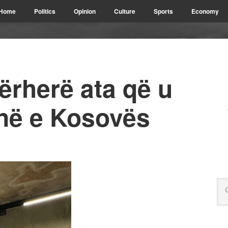
Home
Politics
Opinion
Culture
Sports
Economy
përherë ata që u
rinë e Kosovës