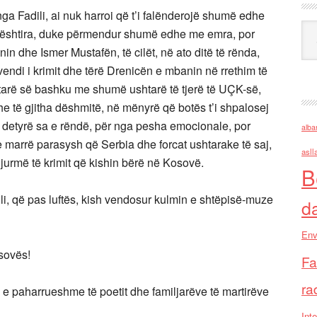
ga Fadili, ai nuk harroi që t’i falënderojë shumë edhe
Ark
ë vështira, duke përmendur shumë edhe me emra, por
in dhe Ismer Mustafën, të cilët, në ato ditë të rënda,
vendi i krimit dhe tërë Drenicën e mbanin në rrethim të
tëtarë së bashku me shumë ushtarë të tjerë të UÇK-së,
dhe të gjitha dëshmitë, në mënyrë që botës t’i shpalosej
ë detyrë sa e rëndë, për nga pesha emocionale, por
alba
e marrë parasysh që Serbia dhe forcat ushtarake të saj,
asll
urmë të krimit që kishin bërë në Kosovë.
B
i, që pas luftës, kish vendosur kulmin e shtëpisë-muze
d
Env
osovës!
Fa
ra
e paharrueshme të poetit dhe familjarëve të martirëve
Inte