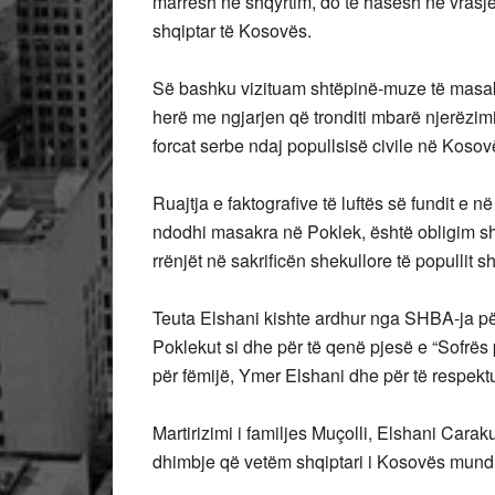
marrësh në shqyrtim, do të hasësh në vrasje
shqiptar të Kosovës.
Së bashku vizituam shtëpinë-muze të masakr
herë me ngjarjen që tronditi mbarë njerëzim
forcat serbe ndaj popullsisë civile në Koso
Ruajtja e faktografive të luftës së fundit e 
ndodhi masakra në Poklek, është obligim shte
rrënjët në sakrificën shekullore të popullit sh
Teuta Elshani kishte ardhur nga SHBA-ja pë
Poklekut si dhe për të qenë pjesë e “Sofrës 
për fëmijë, Ymer Elshani dhe për të respektua
Martirizimi i familjes Muçolli, Elshani Cara
dhimbje që vetëm shqiptari i Kosovës mund 