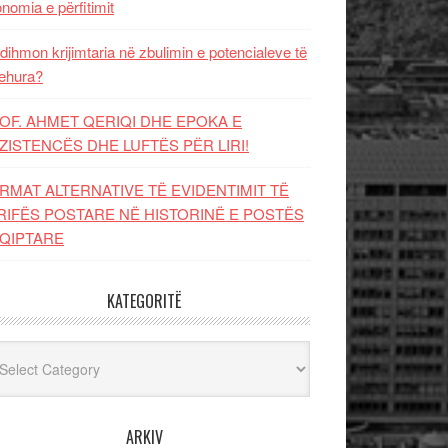
nomia e përfitimit
dihmon krijimtaria në zbulimin e potencialeve të
ehura?
OF. AHMET QERIQI DHE EPOKA E
ZISTENCЁS DHE LUFTЁS PЁR LIRI!
RMAT ALTERNATIVE TË EVIDENTIMIT TË
RIFËS POSTARE NË HISTORINË E POSTËS
QIPTARE
KATEGORITË
egoritë
ARKIV