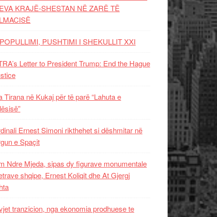
EVA KRAJË-SHESTAN NË ZARË TË
LMACISË
POPULLIMI, PUSHTIMI I SHEKULLIT XXI
RA’s Letter to President Trump: End the Hague
ustice
 Tirana në Kukaj për të parë “Lahuta e
ësisë”
dinali Ernest Simoni rikthehet si dëshmitar në
gun e Spaçit
 Ndre Mjeda, sipas dy figurave monumentale
letrave shqipe, Ernest Koliqit dhe At Gjergj
hta
vjet tranzicion, nga ekonomia prodhuese te