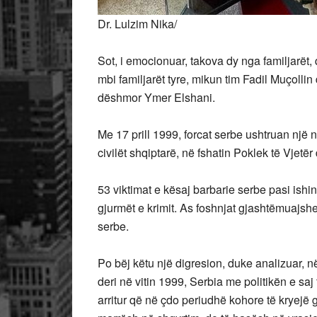
Dr. Lulzim Nika/
Sot, i emocionuar, takova dy nga familjarët, 
mbi familjarët tyre, mikun tim Fadil Muçollin
dëshmor Ymer Elshani.
Me
17 prill 1999, forcat serbe ushtruan nj
civilët shqiptarë, në fshatin Poklek të Vjetë
53 viktimat e kësaj barbarie serbe pasi ishin
gjurmët e krimit. As foshnjat gjashtëmuajsh
serbe.
Po bëj këtu një digresion, duke analizuar, në
deri në vitin 1999, Serbia me politikën e sa
arritur që në çdo periudhë kohore të kryejë 