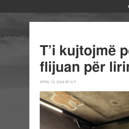
T’i kujtojmë 
flijuan për li
APRIL 16, 2024
BY
S P