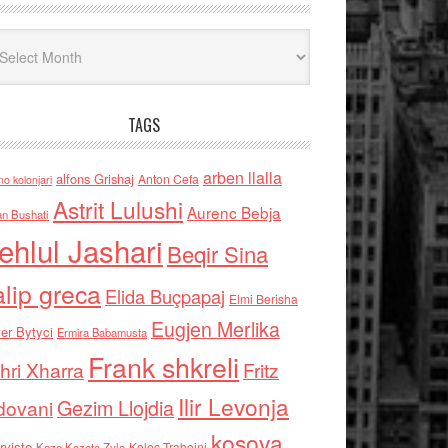
iv
TAGS
arben llalla
alfons Grishaj
Anton Cefa
no kolonjari
Astrit Lulushi
Aurenc Bebja
an Bushati
ehlul Jashari
Beqir Sina
alip greca
Elida Buçpapaj
Elmi Berisha
Eugjen Merlika
er Bytyci
Ermira Babamusta
Frank shkreli
hri Xharra
Fritz
Ilir Levonja
Gezim Llojdia
dovani
kosova
rviste
Kolec Traboini
Keze Kozeta Zylo