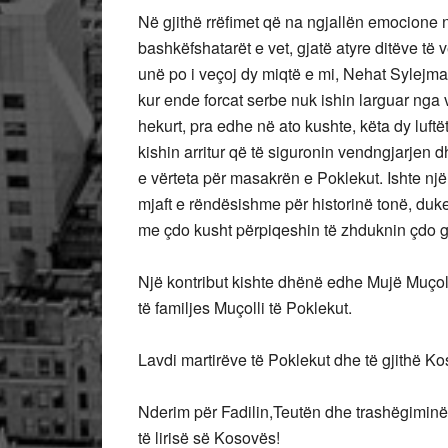
Në gjithë rrëfimet që na ngjallën emocione n
bashkëfshatarët e vet, gjatë atyre ditëve t
unë po i veçoj dy miqtë e mi, Nehat Sylejman
kur ende forcat serbe nuk ishin larguar nga 
hekurt, pra edhe në ato kushte, këta dy luf
kishin arritur që të siguronin vendngjarjen 
e vërteta për masakrën e Poklekut. Ishte nj
mjaft e rëndësishme për historinë tonë, duk
me çdo kusht përpiqeshin të zhduknin çdo gj
Një kontribut kishte dhënë edhe Mujë Muçoll
të familjes Muçolli të Poklekut.
Lavdi martirëve të Poklekut dhe të gjithë K
Nderim për Fadilin,Teutën dhe trashëgiminë 
të lirisë së Kosovës!