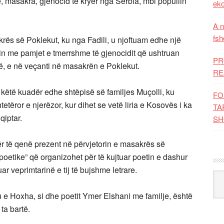
, masakra, gjenocid të kryer nga Serbia, mbi popullin
eko
A n
fsh
ës së Poklekut, ku nga Fadili, u njoftuam edhe një
in me pamjet e tmerrshme të gjenocidit që ushtruan
PR
vë, e në veçanti në masakrën e Poklekut.
RE
në këtë kuadër edhe shtëpisë së familjes Muçolli, ku
FO
tëror e njerëzor, kur dihet se vetë liria e Kosovës i ka
TA
qiptar.
SH
r të qenë prezent në përvjetorin e masakrës së
poetike” që organizohet për të kujtuar poetin e dashur
r veprimtarinë e tij të bujshme letrare.
Kat
ku e Hoxha, si dhe poetit Ymer Elshani me familje, është
ta bartë.