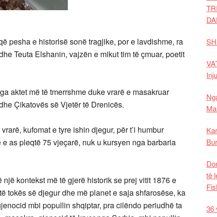
TR
DA
që pesha e historisë sonë tragjike, por e lavdishme, ra
SH
 dhe Teuta Elshanin, vajzën e mikut tim të çmuar, poetit
VAT
Inj
ë nga aktet më të tmerrshme duke vrarë e masakruar
Nga
r dhe Çikatovës së Vjetër të Drenicës.
Mal
 vrarë, kufomat e tyre ishin djegur, për t’i humbur
Kar
e e as pleqtë 75 vjeçarë, nuk u kursyen nga barbaria
Bur
Dom
të 
 një kontekst më të gjerë historik se prej vitit 1876 e
Fis
j të tokës së djegur dhe më planet e saja shfarosëse, ka
gjenocid mbi popullin shqiptar, pra cilëndo periudhë ta
36 