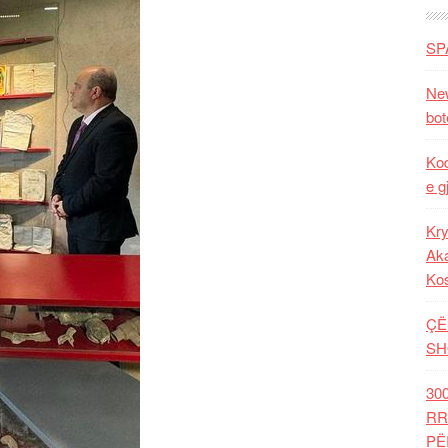
SP
New
bot
Kod
e g
Kry
Aka
Ko
ÇË
SH
30
RR
PË