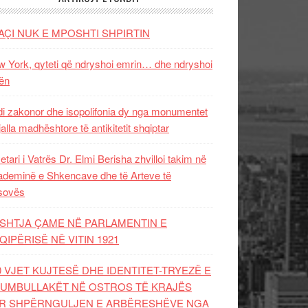
AÇI NUK E MPOSHTI SHPIRTIN
 York, qyteti që ndryshoi emrin… dhe ndryshoi
ën
i zakonor dhe isopolifonia dy nga monumentet
jalla madhështore të antikitetit shqiptar
etari i Vatrës Dr. Elmi Berisha zhvilloi takim në
deminë e Shkencave dhe të Arteve të
sovës
SHTJA ÇAME NË PARLAMENTIN E
QIPËRISË NË VITIN 1921
0 VJET KUJTESË DHE IDENTITET-TRYEZË E
UMBULLAKËT NË OSTROS TË KRAJËS
R SHPËRNGULJEN E ARBËRESHËVE NGA