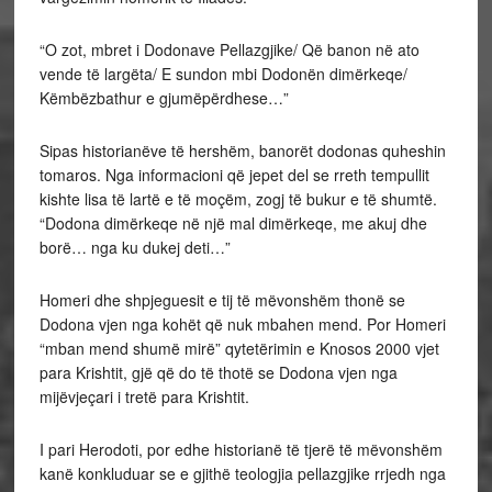
“O zot, mbret i Dodonave Pellazgjike/ Që banon në ato
vende të largëta/ E sundon mbi Dodonën dimërkeqe/
Këmbëzbathur e gjumëpërdhese…”
Sipas historianëve të hershëm, banorët dodonas quheshin
tomaros. Nga informacioni që jepet del se rreth tempullit
kishte lisa të lartë e të moçëm, zogj të bukur e të shumtë.
“Dodona dimërkeqe në një mal dimërkeqe, me akuj dhe
borë… nga ku dukej deti…”
Homeri dhe shpjeguesit e tij të mëvonshëm thonë se
Dodona vjen nga kohët që nuk mbahen mend. Por Homeri
“mban mend shumë mirë” qytetërimin e Knosos 2000 vjet
para Krishtit, gjë që do të thotë se Dodona vjen nga
mijëvjeçari i tretë para Krishtit.
I pari Herodoti, por edhe historianë të tjerë të mëvonshëm
kanë konkluduar se e gjithë teologjia pellazgjike rrjedh nga