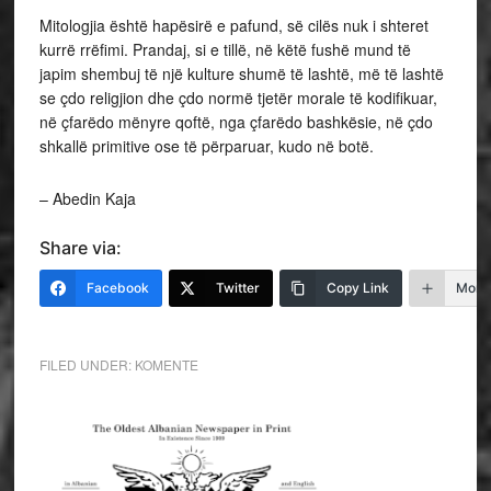
Mitologjia është hapësirë e pafund, së cilës nuk i shteret
kurrë rrëfimi. Prandaj, si e tillë, në këtë fushë mund të
japim shembuj të një kulture shumë të lashtë, më të lashtë
se çdo religjion dhe çdo normë tjetër morale të kodifikuar,
në çfarëdo mënyre qoftë, nga çfarëdo bashkësie, në çdo
shkallë primitive ose të përparuar, kudo në botë.
– Abedin Kaja
Share via:
Facebook
Twitter
Copy Link
More
FILED UNDER:
KOMENTE