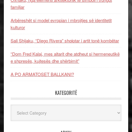
familjar
Arbëreshët si model evropian i mbrojtjes së identitetit
kulturor
Sali Shijaku, “Diego Rivera” shqiptar i artit tonë kombëtar
“Dom Fred Kalaj, mes altarit dhe atdheut si hermeneutikë
e shpresës, kujtesës dhe shërbimit”
A PO ARMATOSET BALLKANI?
KATEGORITË
Kategoritë