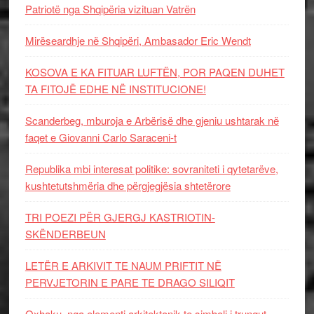
Patriotë nga Shqipëria vizituan Vatrën
Mirëseardhje në Shqipëri, Ambasador Eric Wendt
KOSOVA E KA FITUAR LUFTËN, POR PAQEN DUHET
TA FITOJË EDHE NË INSTITUCIONE!
Scanderbeg, mburoja e Arbërisë dhe gjeniu ushtarak në
faqet e Giovanni Carlo Saraceni-t
Republika mbi interesat politike: sovraniteti i qytetarëve,
kushtetutshmëria dhe përgjegjësia shtetërore
TRI POEZI PËR GJERGJ KASTRIOTIN-
SKËNDERBEUN
LETËR E ARKIVIT TE NAUM PRIFTIT NË
PERVJETORIN E PARE TE DRAGO SILIQIT
Oxhaku, nga elementi arkitektonik te simboli i trungut