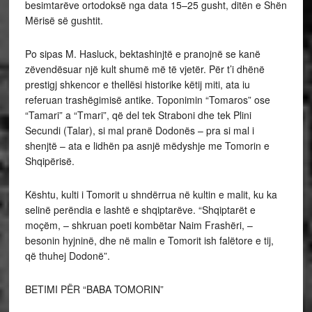
besimtarëve ortodoksë nga data 15–25 gusht, ditën e Shën
Mërisë së gushtit.
Po sipas M. Hasluck, bektashinjtë e pranojnë se kanë
zëvendësuar një kult shumë më të vjetër. Për t’i dhënë
prestigj shkencor e thellësi historike këtij miti, ata iu
referuan trashëgimisë antike. Toponimin “Tomaros” ose
“Tamari” a “Tmari”, që del tek Straboni dhe tek Plini
Secundi (Talar), si mal pranë Dodonës – pra si mal i
shenjtë – ata e lidhën pa asnjë mëdyshje me Tomorin e
Shqipërisë.
Kështu, kulti i Tomorit u shndërrua në kultin e malit, ku ka
selinë perëndia e lashtë e shqiptarëve. “Shqiptarët e
moçëm, – shkruan poeti kombëtar Naim Frashëri, –
besonin hyjninë, dhe në malin e Tomorit ish falëtore e tij,
që thuhej Dodonë”.
BETIMI PËR “BABA TOMORIN”