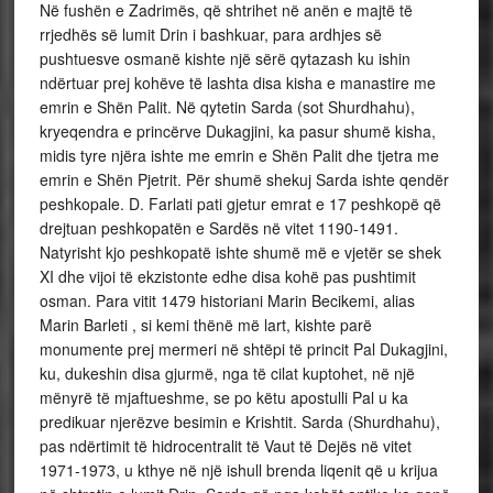
Në fushën e Zadrimës, që shtrihet në anën e majtë të
rrjedhës së lumit Drin i bashkuar, para ardhjes së
pushtuesve osmanë kishte një sërë qytazash ku ishin
ndërtuar prej kohëve të lashta disa kisha e manastire me
emrin e Shën Palit. Në qytetin Sarda (sot Shurdhahu),
kryeqendra e princërve Dukagjini, ka pasur shumë kisha,
midis tyre njëra ishte me emrin e Shën Palit dhe tjetra me
emrin e Shën Pjetrit. Për shumë shekuj Sarda ishte qendër
peshkopale. D. Farlati pati gjetur emrat e 17 peshkopë që
drejtuan peshkopatën e Sardës në vitet 1190-1491.
Natyrisht kjo peshkopatë ishte shumë më e vjetër se shek
XI dhe vijoi të ekzistonte edhe disa kohë pas pushtimit
osman. Para vitit 1479 historiani Marin Becikemi, alias
Marin Barleti , si kemi thënë më lart, kishte parë
monumente prej mermeri në shtëpi të princit Pal Dukagjini,
ku, dukeshin disa gjurmë, nga të cilat kuptohet, në një
mënyrë të mjaftueshme, se po këtu apostulli Pal u ka
predikuar njerëzve besimin e Krishtit. Sarda (Shurdhahu),
pas ndërtimit të hidrocentralit të Vaut të Dejës në vitet
1971-1973, u kthye në një ishull brenda liqenit që u krijua