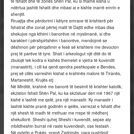
të fshatit dhe të zonës Shën Pal, ku si thamë kisha u
ndërtua jashtë fshatit dhe mbasi ai e kishte marrë emrin e
shenjtit.
Rruajtja dhe përdorimi i këtyre emrave të krishterë për
fshatrat dhe zonat përtej malit të Dajtit edhe mbas disa
shekujve nga kthimi i banorëve në myslimanë, si dhe
karakteri i përshpirtshëm i banorëve, mendojmë se
dëshmon për përqafimin e fesë së krishtere me devocion
prej të parëve të tyre. Shati i arkeologut një ditë do të
zbulojë tek kodra e kishës themelet e vjetra të kuvendit
(manastirit), i cili ka qenë qendra peshkopale e Bendes,
prej së cilës varreshin kishat e krahinës malore të Tiranës,
Martaneshit, Krujës etj .
Në Mirditë, krahinë me banorë të besimit të krishter katolik,
ekziston fshati Shën Pal, ku ka ekzistuar deri më 1967 një
kishë e lashtë me qelë, pra një manastir. Ky manastir i
lashtë kishte pranë godinën e qelës, varrezat e fshatit dhe
një shesh të madh të rrethuar me rrepe të mëdhenj
shekullorë. Sheshi quhej Sheshi i kuvendit, sepse aty
mblidheshin burrat në raste kuvendesh, ose festash .
Në qytetin e Pukës, pranë Zadrimës, para pushtimit