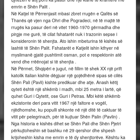
emrin e Shën Palit .
Në Katjel të Përrenjasit mbasi zbret rrugën e Qafës së
Thanës që vjen nga Ohri dhe Pogradeci, në të majtë të
rrugës ka pasur deri në vitet 1960-1970 gërmadha dhe
pirgje me gurë, të cilat fshatarët nuk i trazonin sepse i
konsideronin të shenjta. Ato ishin mbeturina të kishës së
lashtë të Shën Palit. Fshatarët e Katjelit ishin kthyer në
myslimanë gjatë pushtimit osman, pot e respektonin atë
vend dhe rrëënojat si të shenjta .
Në Përmet, Shqipëri e jugut, në fillim të shek XX një prift
katolik italian kishte dëgjuar një gojëdhënë sipas së cilës
Shën Pali (Pavli) kishte predikuar dhe atje. Anash këtij
qyteti është një shkëmb i madh, mbi 25 metra i lartë, që
quhet Guri i Qytetit, ose Guri i Petras. Mbi këtë shkëmb
ekzistonte deri para vitit 1967 një faltore e vogël,
njëdhomshe, ku populli shkonte në një ditë të caktuar të
vitit për pelegrinazh, për të kujtuar Shën Palin (Pavlin) .
Nga historia e kishës dihet se Shën Pali dhe Shën Pjetri
përkujtoheshin së bashku në 29 qershor dhe shpesh
krijoheshin kisha me emrin e të dy shenjtorëve. Kështu ka