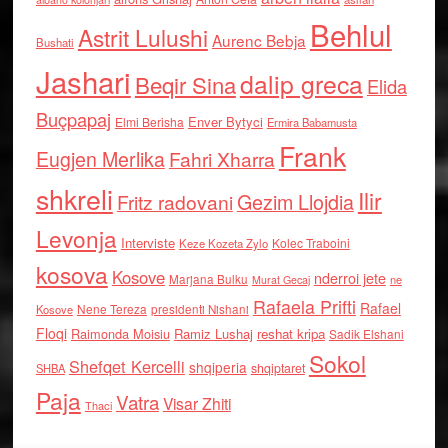
Behlul
Astrit Lulushi
Aurenc Bebja
Bushati
Jashari
dalip greca
Beqir Sina
Elida
Buçpapaj
Enver Bytyci
Elmi Berisha
Ermira Babamusta
Frank
Eugjen Merlika
Fahri Xharra
shkreli
Ilir
Gezim Llojdia
Fritz radovani
Levonja
Interviste
Kolec Traboini
Keze Kozeta Zylo
kosova
Kosove
nderroi jete
Marjana Bulku
ne
Murat Gecaj
Rafaela Prifti
Rafael
Nene Tereza
Kosove
presidenti Nishani
Floqi
Raimonda Moisiu
Ramiz Lushaj
reshat kripa
Sadik Elshani
Sokol
Shefqet Kercelli
shqiperia
shqiptaret
SHBA
Paja
Vatra
Visar Zhiti
Thaci