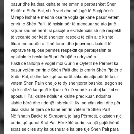
pasur dhe ka disa kisha të me emrin e përbashkët Shën
Pjetër e Shën Pal, si në veri dhe në jugë të Shqipërisë.
Mirëpo kishat e mëdha ose të vogla që kanë pasur vetëm
emrin e Shën Palit, të nxisin për të menduar se ato janë
krijuar shumë herët si pasojë e ekzistencës së një respekti
të vecantë për këtë shenjtor, respekt të cilin ai e kishte
fituar me punën e tij në teren dhe jo pvrmes leximit të
veprave të tij, ose përmes respektit që përpiqeshin të
ngjallnin te besimtarët priftërinjtë e ndryshëm.
Fakti që faltorja e vogël mbi Gurin e Qytetit në Përmet ka
pasur vetëm emrin e Shën Palit dhe jo emrin Shën Pjetër e
Shën Pal, si dhe fakti që banorët shkonin atje për të falur
vetëm Shën Palin dhe jo të dy shenjtorët bashkë, tregon se
kjo kishëzë ka qenë krijuar në një vend ku ruhej kujtimi se
apostulli Pal kishte ndalur e kishte predikuar, ndoshta
kishte bërë dhe ndonjë mbrekulli. Ky mendim vlen dhe për
disa kisha të tjera që kanë emrin vetëm të Shën Palit.
Në fshatin Backë të Skraparit, jo larg Përmetit, ekziston një
burim që quhet Kroi Pal. Për këtë burim ka një gojëdhënë
sipas së cilës aty ka pushuar e ka pirë ujë Shën Pali para