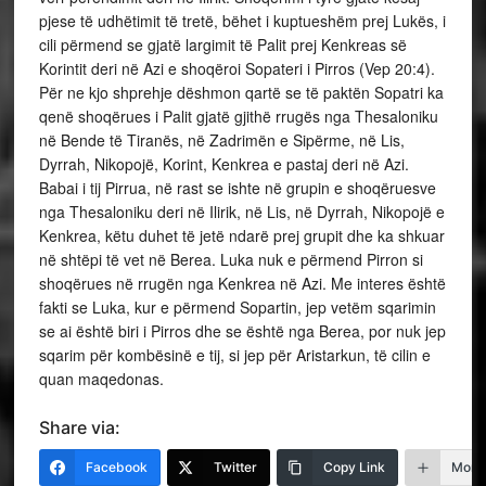
pjese të udhëtimit të tretë, bëhet i kuptueshëm prej Lukës, i
cili përmend se gjatë largimit të Palit prej Kenkreas së
Korintit deri në Azi e shoqëroi Sopateri i Pirros (Vep 20:4).
Për ne kjo shprehje dëshmon qartë se të paktën Sopatri ka
qenë shoqërues i Palit gjatë gjithë rrugës nga Thesaloniku
në Bende të Tiranës, në Zadrimën e Sipërme, në Lis,
Dyrrah, Nikopojë, Korint, Kenkrea e pastaj deri në Azi.
Babai i tij Pirrua, në rast se ishte në grupin e shoqëruesve
nga Thesaloniku deri në Ilirik, në Lis, në Dyrrah, Nikopojë e
Kenkrea, këtu duhet të jetë ndarë prej grupit dhe ka shkuar
në shtëpi të vet në Berea. Luka nuk e përmend Pirron si
shoqërues në rrugën nga Kenkrea në Azi. Me interes është
fakti se Luka, kur e përmend Sopartin, jep vetëm sqarimin
se ai është biri i Pirros dhe se është nga Berea, por nuk jep
sqarim për kombësinë e tij, si jep për Aristarkun, të cilin e
quan maqedonas.
Share via:
Facebook
Twitter
Copy Link
More