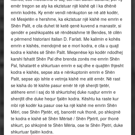
emër tregon se aty ka ekzistuar një kishë që i ka dhënë
emrin kodrës. Ky emër vendi nënkupton se në atë kodër,
në Mesjetën e hershme, ka ekzistuar një kishë me emrin e
Shën Palit, e cila duhet të ketë qenë kuvend a manastir, si
qendër e peshkopatës së rëndësishme të Bendes, të cilën
e përmend historiani italian D. Farlati. Me kalimin e kohës
emrin e kishës, mendojmë se e mori kodra, e cila u quajt
kodra e kishës së Shën Palit. Meqenëse kjo kodër ndodhej
karshi fshatit Shën Pal dhe brenda zonës me emrin Shën
Pal, fshatarët e shkurtuan emrin e saj dhe e quajtën thjesht
kodra e kishës, sepse ata e nënkuptonin emrin e Shën
Palit, sepse ajo ishte e vetmja kishë me atë emër. Në rast
se kisha do të kishte pasur emër të një shenjti tjetër,
atëhere emri i saj do të shkurtohej duke ruajtur emrin e
shenjtit dhe duke hequr fjalën kodra. Kështu ka raste kur
mbi një kodër ka pasur ose ka një kishë me emrin Shën
Mëri, ose Shën Pjetër, etj, banorët nuk thonë, po shkojmë
te kodra e kishë së Shën Mërisë / Shën Pjetrit, por thonë
shkurt, po shkojmë te Shën Mëria, ose te Shën Pjetri, duke
shkurtuar fjalën kodra.