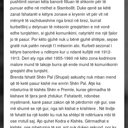
pushtimit osman këta banorë filluan të shkonin për të
punuar edhe në rrethet e Stambollit. Duke qenë se këtë
zanat fshatarët e këtyre zonave e kryenin vit për vit në
mënyrë të vazhdueshme nga brezi në brez, burrat
kurbetllinj u detyruan të mësonin greqishten e më vonë
edhe turqishten, si gjuhë komunikimi, natyrisht me një fjalor
jo të pasur. Por këto gjuhë nuk u bënë gjuhë shtëpie, sepse
gratë nuk patën nevojë t’i mësonin ato. Kurbeti sezonal i
këtyre banorëve u ndërpre kur u ndanë kufijtë më 1912-
1913. Deri aty nga vitet 1955-1960 në këto zona kodrinore
malore mund të takoje burra që ende mund të komunikonin
greqisht dhe turqisht.
Brenda fshatit Shën Pal (Shupal) askushç nuk mban mend
që të ketë pasur kishë me emrin Shën Pal. Atje ka
mbeturina të kishës Shën e Premte, kurse gërmadha të
kishave të tjera janë zhdukur. Fshatarët, ndonëse
myslimanë, kanë pasur zakon që të përdornin një gur, ose
më shumë se një gur, nga ish kishat e krishtere . Në lindje
të fshatit ka një kodër ku nuk ka shtëpi të ndërtuara mbi të
ose rrotull saj. Ajo quhet Kodra e Kishës. Gërmadhat e
kishës, ose mbeturina të saj, sot nuk duken askund, por ky