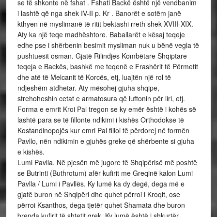
se të shkonte në fshat . Fshati Backë është një vendbanim
i lashtë që nga shek IV-II p. Kr . Banorët e sotëm janë
kthyen në myslimanë të ritit bektashi rreth shek XVIII-XIX.
Aty ka një teqe madhështore. Baballarët e kësaj teqeje
edhe pse i shërbenin besimit mysliman nuk u bënë vegla të
pushtuesit osman. Gjatë Rilindjes Kombëtare Shqiptare
teqeja e Backës, bashkë me teqenë e Frashërit të Përmetit
dhe atë të Melcanit të Korcës, etj, luajtën një rol të
ndjeshëm atdhetar. Aty mësohej gjuha shqipe,
strehoheshin cetat e armatosura që luftonin për liri, etj.
Forma e emrit Kroi Pal tregon se ky emër është i kohës së
lashtë para se të fillonte ndikimi i kishës Orthodokse të
Kostandinopojës kur emri Pal filloi të përdorej në formën
Pavllo, nën ndikimin e gjuhës greke që shërbente si gjuha
e kishës.
Lumi Pavlla. Në pjesën më jugore të Shqipërisë më poshtë
se Butrinti (Buthrotum) afër kufirit me Greqinë kalon Lumi
Pavlla / Lumi i Pavllës. Ky lumë ka dy degë, dega më e
gjatë buron në Shqipëri dhe quhet përroi i Kroqit, ose
përroi Ksanthos, dega tjetër quhet Shamata dhe buron
brenda kufirit të shtetit grek. Ky lumë është i shkurtër,