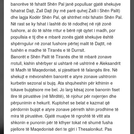
banorëve të fshatit Shën Pal janë populluar gjatë shekujve
fshatrat Dajt, Zall Dajt (ky më parë quhej Zalli i Shën Palit)
dhe lagja Kodër Shën Pal, që shtrihet mbi fshatin Shën Pal.
Në rast se ky fshat i lashtë do të ndodhej në një zonë
fushore, ai do të ishte rritur e bërë një qytet i madh, por
popullsia e tij dhe e mbarë zonës gjatë shekujve është
shpërngulur në zonat fushore përtej malit të Dajtit, në
fushën e madhe të Tiranës e të Durrsit.
Banorët e Shën Palit të Tiranës dhe të mbarë zonave
rrotull, kishin shërbyer si ushtarë në ushtrinë e Aleksandrit
të Madh të Maqedonisë, si pjesëtarë të falangës ilire. Në
shekujt e mëvonshëm banorët e atyre zonave ushtronin
kurbetin sezonal si bujq. Ata shquheshin për kthimin e
tokave bujqësore me bel. Jo larg kësaj zone banonin fiset
ilire të pirustëve (në Mirditë), të njohur për nxjerrjen dhe
përpunimin e hekurit. Kuptohet se belat e kazmat që
përdornin bujqit e atyre zonave përreth ishin prodhime të
mira të pirustëve. Gjatë muajve të ngrohtë të vitit ata
shkonin e punonin për të kthyer tokat në shumë fusha
pjellore të Maqedonisë deri te gjiri i Thesalonikut. Pas