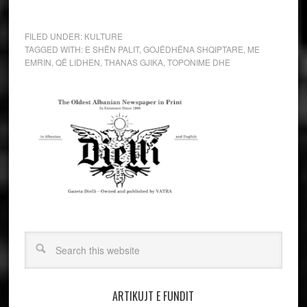
FILED UNDER:
KULTURE
TAGGED WITH:
E SHËN PALIT
,
GOJËDHËNA SHQIPTARE
,
ME
EMRIN
,
QË LIDHEN
,
THANAS GJIKA
,
TOPONIME DHE
ARTIKUJT E FUNDIT