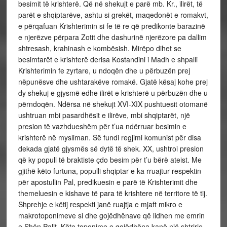
besimit të krishterë. Që në shekujt e parë mb. Kr., ilirët, të
parët e shqiptarëve, ashtu si grekët, maqedonët e romakvt,
e përqafuan Krishterimin si fe të re që predikonte barazinë
e njerëzve përpara Zotit dhe dashurinë njerëzore pa dallim
shtresash, krahinash e kombësish. Mirëpo dihet se
besimtarët e krishterë derisa Kostandini i Madh e shpalli
Krishterimin fe zyrtare, u ndoqën dhe u përbuzën prej
nëpunësve dhe ushtarakëve romakë. Gjatë kësaj kohe prej
dy shekuj e gjysmë edhe ilirët e krishterë u përbuzën dhe u
përndoqën. Ndërsa në shekujt XVI-XIX pushtuesit otomanë
ushtruan mbi pasardhësit e ilirëve, mbi shqiptarët, një
presion të vazhdueshëm për t’ua ndërruar besimin e
krishterë në mysliman. Së fundi regjimi komunist për disa
dekada gjatë gjysmës së dytë të shek. XX, ushtroi presion
që ky popull të braktiste çdo besim për t’u bërë ateist. Me
gjithë këto furtuna, populli shqiptar e ka rruajtur respektin
për apostullin Pal, predikuesin e parë të Krishterimit dhe
themeluesin e kishave të para të krishtere në territore të tij.
Shprehje e këtij respekti janë ruajtja e mjaft mikro e
makrotoponimeve si dhe gojëdhënave që lidhen me emrin
e Shën Palit. Këto toponime e gojëdhëna kanë një shtrirje