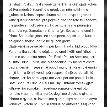
të fshatit Povlla / Pavlla kanë qenë ilirë, të cilët gjatë kohës
së Perandorisë Bizantine u greqizuan nën ndikimin e
gjuhës së kishës, sepse shumë autorë të vjetër grekë i
kanë quajtur barbarë, pra jogrekë, fiset epirote të kaonëve,
thesprotëve, mollosëve etj. Po ashtu emrat e përrenjve
Shamata (gr. Samatas) e Shterra (gr. Setras) dhe emri i
fshatit Samatakis janë ilire / shqiptare, sepse kanë kuptim
në gjuhën shqipe, por jo në gjuhën greke.
Gjatë kërkimeve që bënim për lumin Pavlla, hidrologu Niko
Pano na tha se kishte dëgjuar se emri i këtij lumi lidhet me
emrin e ushtarakut romak Pal Emili (Paulus Aemilus), i cili
pushtoi Ilirinë, Epirin, dhe Maqedoninë. Ky mendim është i
papranueshëm, sepse një popull mund të ndryshojë emrin
e një lumi a të një vendi, për respekt të një personaliti të
shquar, i cili ka bërë vepra me vlerë për atë popull. I tillë
ishte Shën Pali dhe jo Pal Emili. Ky ushtarak romak gjatë
luftrave iliro-romake, maqedono-romake dhe epiroto-
romake vrau me mijra njerëz, dogji me dhjetra e qindra
fshatra e qytete, skllavëroi me qindra mijra banorë të atyre
vendeve. Vetëm në Epir, si shkriuajnë autorët e asaj kohe,