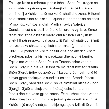
Fakti që kisha u ndërtua jashtë fshatit Shën Pal, tregon se
ajo u ndërtua për respekt të shenjtorit, në një kohë kur
emrin e tij e kishte marrë me kohë fshati dhe zona. E themi
këtë mbasi dihet se kishat u lejuan të ndëroheshin në shek
IV mb. Kr., kur Kostandini i Madh (Flavius Valerius
Constantinus) e shpalli fenë e Krishtere, fe zyrtare. Kurse
fshati dhe zona e kishin marrë emrin Shën Pal qysh në
shek I-II për respekt ndaj apostullit Pal, i cili gjatë udhëtimit
të tretë duke shkuar drejt kufirit të Ilirikut (gr. mehri tu
Illiriku), kuptohet se kishte ndalur disa ditë aty dhe kishte
predikuar, ndoshta kishte pagëzuar dhe ndonjë familje.
Fqinjë me zonën e Shën Palit të Tiranës është zona e
Shën Gjergjit, e cila ka 10 fshatra me fshat kryesor fshatin
Shën Gjergj. Edhe kjo zonë sot i ka banorët myslimanë të
kthyer gjatë shekujve të sundimit osman. Brenda fshatit
Shën Gjergj, para disa shekujsh ka ekzistuar kisha e Shën
Gjergjit. Gjatë shekujve emri i kësaj kishe i dha emrin
fshatit dhe më vonë gjithë zonës. Emri i fshatit dhe i zonës
Shën Gjergj ka ardhur nga zgjerimi i përdorimit të emrit të
kishës, një rrugë e ndryshme kjo nga ajo e krijimit të emrit