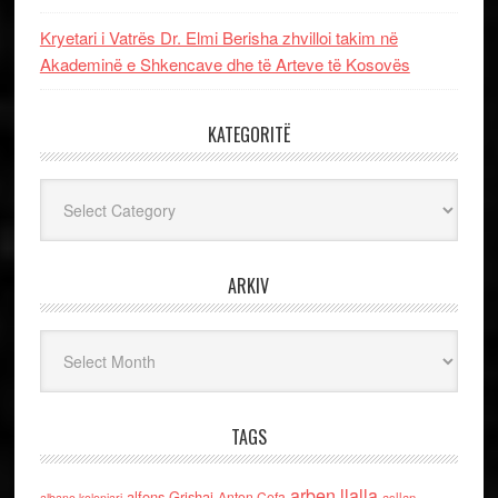
Kryetari i Vatrës Dr. Elmi Berisha zhvilloi takim në
Akademinë e Shkencave dhe të Arteve të Kosovës
KATEGORITË
Kategoritë
ARKIV
Arkiv
TAGS
arben llalla
alfons Grishaj
Anton Cefa
asllan
albano kolonjari