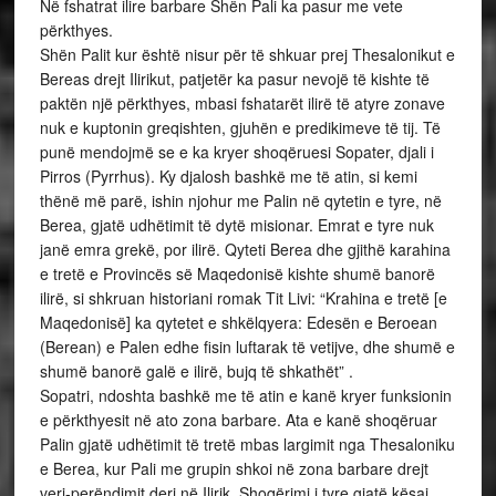
Në fshatrat ilire barbare Shën Pali ka pasur me vete
përkthyes.
Shën Palit kur është nisur për të shkuar prej Thesalonikut e
Bereas drejt Ilirikut, patjetër ka pasur nevojë të kishte të
paktën një përkthyes, mbasi fshatarët ilirë të atyre zonave
nuk e kuptonin greqishten, gjuhën e predikimeve të tij. Të
punë mendojmë se e ka kryer shoqëruesi Sopater, djali i
Pirros (Pyrrhus). Ky djalosh bashkë me të atin, si kemi
thënë më parë, ishin njohur me Palin në qytetin e tyre, në
Berea, gjatë udhëtimit të dytë misionar. Emrat e tyre nuk
janë emra grekë, por ilirë. Qyteti Berea dhe gjithë karahina
e tretë e Provincës së Maqedonisë kishte shumë banorë
ilirë, si shkruan historiani romak Tit Livi: “Krahina e tretë [e
Maqedonisë] ka qytetet e shkëlqyera: Edesën e Beroean
(Berean) e Palen edhe fisin luftarak të vetijve, dhe shumë e
shumë banorë galë e ilirë, bujq të shkathët” .
Sopatri, ndoshta bashkë me të atin e kanë kryer funksionin
e përkthyesit në ato zona barbare. Ata e kanë shoqëruar
Palin gjatë udhëtimit të tretë mbas largimit nga Thesaloniku
e Berea, kur Pali me grupin shkoi në zona barbare drejt
veri-perëndimit deri në Ilirik. Shoqërimi i tyre gjatë kësaj