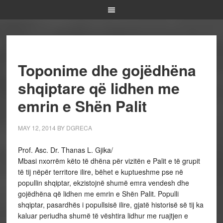
Toponime dhe gojëdhëna
shqiptare që lidhen me
emrin e Shën Palit
MAY 12, 2014
BY
DGRECA
Prof. Asc. Dr. Thanas L. Gjika/
Mbasi nxorrëm këto të dhëna për vizitën e Palit e të grupit
të tij nëpër territore ilire, bëhet e kuptueshme pse në
popullin shqiptar, ekzistojnë shumë emra vendesh dhe
gojëdhëna që lidhen me emrin e Shën Palit. Populli
shqiptar, pasardhës i popullsisë ilire, gjatë historisë së tij ka
kaluar periudha shumë të vështira lidhur me ruajtjen e