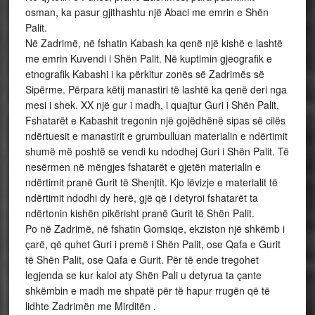
osman, ka pasur gjithashtu një Abaci me emrin e Shën
Palit.
Në Zadrimë, në fshatin Kabash ka qenë një kishë e lashtë
me emrin Kuvendi i Shën Palit. Në kuptimin gjeografik e
etnografik Kabashi i ka përkitur zonës së Zadrimës së
Sipërme. Përpara këtij manastiri të lashtë ka qenë deri nga
mesi i shek. XX një gur i madh, i quajtur Guri i Shën Palit.
Fshatarët e Kabashit tregonin një gojëdhënë sipas së cilës
ndërtuesit e manastirit e grumbulluan materialin e ndërtimit
shumë më poshtë se vendi ku ndodhej Guri i Shën Palit. Të
nesërmen në mëngjes fshatarët e gjetën materialin e
ndërtimit pranë Gurit të Shenjtit. Kjo lëvizje e materialit të
ndërtimit ndodhi dy herë, gjë që i detyroi fshatarët ta
ndërtonin kishën pikërisht pranë Gurit të Shën Palit.
Po në Zadrimë, në fshatin Gomsiqe, ekziston një shkëmb i
çarë, që quhet Guri i premë i Shën Palit, ose Qafa e Gurit
të Shën Palit, ose Qafa e Gurit. Për të ende tregohet
legjenda se kur kaloi aty Shën Pali u detyrua ta çante
shkëmbin e madh me shpatë për të hapur rrugën që të
lidhte Zadrimën me Mirditën .