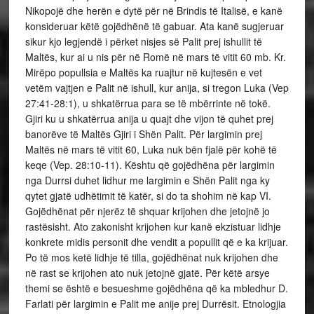
Nikopojë dhe herën e dytë për në Brindis të Italisë, e kanë
konsideruar këtë gojëdhënë të gabuar. Ata kanë sugjeruar
sikur kjo legjendë i përket nisjes së Palit prej ishullit të
Maltës, kur ai u nis për në Romë në mars të vitit 60 mb. Kr.
Mirëpo popullsia e Maltës ka ruajtur në kujtesën e vet
vetëm vajtjen e Palit në ishull, kur anija, si tregon Luka (Vep
27:41-28:1), u shkatërrua para se të mbërrinte në tokë.
Gjiri ku u shkatërrua anija u quajt dhe vijon të quhet prej
banorëve të Maltës Gjiri i Shën Palit. Për largimin prej
Maltës në mars të vitit 60, Luka nuk bën fjalë për kohë të
keqe (Vep. 28:10-11). Kështu që gojëdhëna për largimin
nga Durrsi duhet lidhur me largimin e Shën Palit nga ky
qytet gjatë udhëtimit të katër, si do ta shohim në kap VI.
Gojëdhënat për njerëz të shquar krijohen dhe jetojnë jo
rastësisht. Ato zakonisht krijohen kur kanë ekzistuar lidhje
konkrete midis personit dhe vendit a popullit që e ka krijuar.
Po të mos ketë lidhje të tilla, gojëdhënat nuk krijohen dhe
në rast se krijohen ato nuk jetojnë gjatë. Për këtë arsye
themi se është e besueshme gojëdhëna që ka mbledhur D.
Farlati për largimin e Palit me anije prej Durrësit. Etnologjia