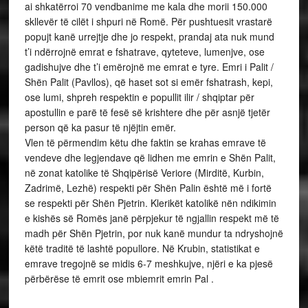
ai shkatërroi 70 vendbanime me kala dhe morii 150.000
skllevër të cilët i shpuri në Romë. Për pushtuesit vrastarë
popujt kanë urrejtje dhe jo respekt, prandaj ata nuk mund
t’i ndërrojnë emrat e fshatrave, qyteteve, lumenjve, ose
gadishujve dhe t’i emërojnë me emrat e tyre. Emri i Palit /
Shën Palit (Pavllos), që haset sot si emër fshatrash, kepi,
ose lumi, shpreh respektin e popullit ilir / shqiptar për
apostullin e parë të fesë së krishtere dhe për asnjë tjetër
person që ka pasur të njëjtin emër.
Vlen të përmendim këtu dhe faktin se krahas emrave të
vendeve dhe legjendave që lidhen me emrin e Shën Palit,
në zonat katolike të Shqipërisë Veriore (Mirditë, Kurbin,
Zadrimë, Lezhë) respekti për Shën Palin është më i fortë
se respekti për Shën Pjetrin. Klerikët katolikë nën ndikimin
e kishës së Romës janë përpjekur të ngjallin respekt më të
madh për Shën Pjetrin, por nuk kanë mundur ta ndryshojnë
këtë traditë të lashtë popullore. Në Krubin, statistikat e
emrave tregojnë se midis 6-7 meshkujve, njëri e ka pjesë
përbërëse të emrit ose mbiemrit emrin Pal .