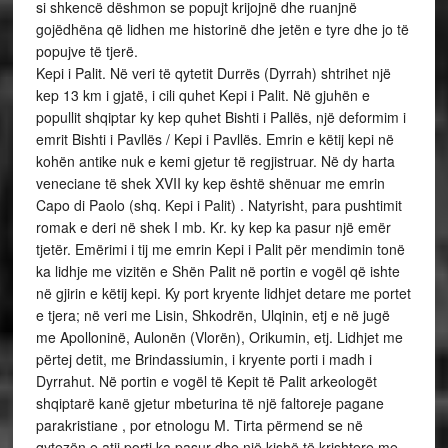
si shkencë dëshmon se popujt krijojnë dhe ruanjnë
gojëdhëna që lidhen me historinë dhe jetën e tyre dhe jo të
popujve të tjerë.
Kepi i Palit. Në veri të qytetit Durrës (Dyrrah) shtrihet një
kep 13 km i gjatë, i cili quhet Kepi i Palit. Në gjuhën e
popullit shqiptar ky kep quhet Bishti i Pallës, një deformim i
emrit Bishti i Pavllës / Kepi i Pavllës. Emrin e këtij kepi në
kohën antike nuk e kemi gjetur të regjistruar. Në dy harta
veneciane të shek XVII ky kep është shënuar me emrin
Capo di Paolo (shq. Kepi i Palit) . Natyrisht, para pushtimit
romak e deri në shek I mb. Kr. ky kep ka pasur një emër
tjetër. Emërimi i tij me emrin Kepi i Palit për mendimin tonë
ka lidhje me vizitën e Shën Palit në portin e vogël që ishte
në gjirin e këtij kepi. Ky port kryente lidhjet detare me portet
e tjera; në veri me Lisin, Shkodrën, Ulqinin, etj e në jugë
me Apolloninë, Aulonën (Vlorën), Orikumin, etj. Lidhjet me
përtej detit, me Brindassiumin, i kryente porti i madh i
Dyrrahut. Në portin e vogël të Kepit të Palit arkeologët
shqiptarë kanë gjetur mbeturina të një faltoreje pagane
parakristiane , por etnologu M. Tirta përmend se në
qytezën e atij porti ka pasur dhe një kishë të krishtere me