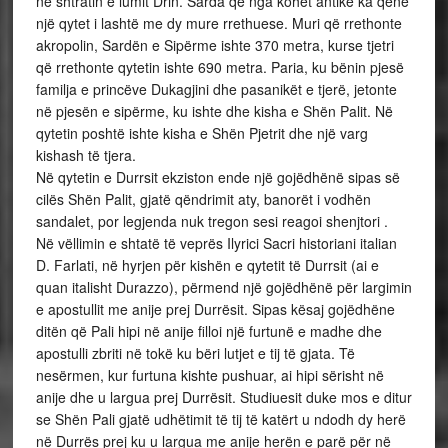
në shtratin e lumit Drin. Sarda që nga kohët antike ka qenë
një qytet i lashtë me dy mure rrethuese. Muri që rrethonte
akropolin, Sardën e Sipërme ishte 370 metra, kurse tjetri
që rrethonte qytetin ishte 690 metra. Paria, ku bënin pjesë
familja e princëve Dukagjini dhe pasanikët e tjerë, jetonte
në pjesën e sipërme, ku ishte dhe kisha e Shën Palit. Në
qytetin poshtë ishte kisha e Shën Pjetrit dhe një varg
kishash të tjera.
Në qytetin e Durrsit ekziston ende një gojëdhënë sipas së
cilës Shën Palit, gjatë qëndrimit aty, banorët i vodhën
sandalet, por legjenda nuk tregon sesi reagoi shenjtori .
Në vëllimin e shtatë të veprës Ilyrici Sacri historiani italian
D. Farlati, në hyrjen për kishën e qytetit të Durrsit (ai e
quan italisht Durazzo), përmend një gojëdhënë për largimin
e apostullit me anije prej Durrësit. Sipas kësaj gojëdhëne
ditën që Pali hipi në anije filloi një furtunë e madhe dhe
apostulli zbriti në tokë ku bëri lutjet e tij të gjata. Të
nesërmen, kur furtuna kishte pushuar, ai hipi sërisht në
anije dhe u largua prej Durrësit. Studiuesit duke mos e ditur
se Shën Pali gjatë udhëtimit të tij të katërt u ndodh dy herë
në Durrës prej ku u largua me anije herën e parë për në