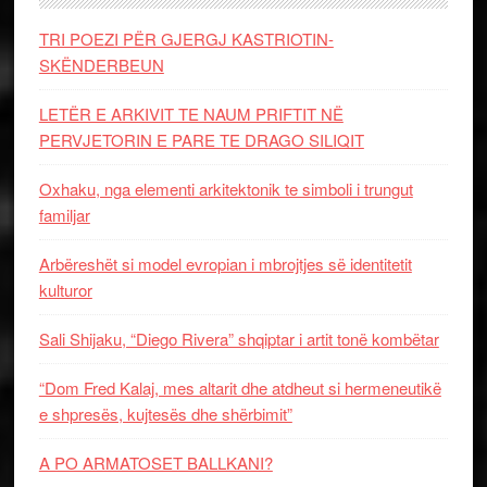
TRI POEZI PËR GJERGJ KASTRIOTIN-
SKËNDERBEUN
LETËR E ARKIVIT TE NAUM PRIFTIT NË
PERVJETORIN E PARE TE DRAGO SILIQIT
Oxhaku, nga elementi arkitektonik te simboli i trungut
familjar
Arbëreshët si model evropian i mbrojtjes së identitetit
kulturor
Sali Shijaku, “Diego Rivera” shqiptar i artit tonë kombëtar
“Dom Fred Kalaj, mes altarit dhe atdheut si hermeneutikë
e shpresës, kujtesës dhe shërbimit”
A PO ARMATOSET BALLKANI?