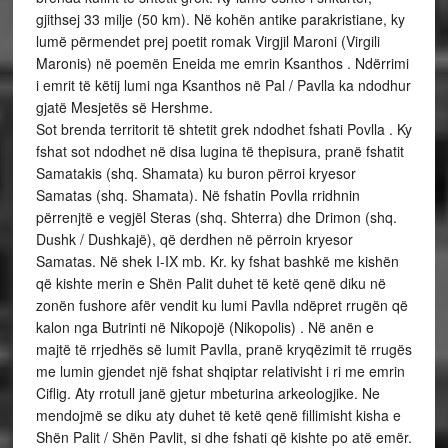
gjithsej 33 milje (50 km). Në kohën antike parakristiane, ky
lumë përmendet prej poetit romak Virgjil Maroni (Virgili
Maronis) në poemën Eneida me emrin Ksanthos . Ndërrimi
i emrit të këtij lumi nga Ksanthos në Pal / Pavlla ka ndodhur
gjatë Mesjetës së Hershme.
Sot brenda territorit të shtetit grek ndodhet fshati Povlla . Ky
fshat sot ndodhet në disa lugina të thepisura, pranë fshatit
Samatakis (shq. Shamata) ku buron përroi kryesor
Samatas (shq. Shamata). Në fshatin Povlla rridhnin
përrenjtë e vegjël Steras (shq. Shterra) dhe Drimon (shq.
Dushk / Dushkajë), që derdhen në përroin kryesor
Samatas. Në shek I-IX mb. Kr. ky fshat bashkë me kishën
që kishte merin e Shën Palit duhet të ketë qenë diku në
zonën fushore afër vendit ku lumi Pavlla ndëpret rrugën që
kalon nga Butrinti në Nikopojë (Nikopolis) . Në anën e
majtë të rrjedhës së lumit Pavlla, pranë kryqëzimit të rrugës
me lumin gjendet një fshat shqiptar relativisht i ri me emrin
Ciflig. Aty rrotull janë gjetur mbeturina arkeologjike. Ne
mendojmë se diku aty duhet të ketë qenë fillimisht kisha e
Shën Palit / Shën Pavlit, si dhe fshati që kishte po atë emër.