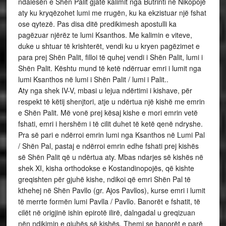
ndalesën e Shën Palit gjatë kalimit nga Butrinti në Nikopojë
aty ku kryqëzohet lumi me rrugën, ku ka ekzistuar një fshat
ose qytezë. Pas disa ditë predikimesh apostulli ka
pagëzuar njërëz te lumi Ksanthos. Me kalimin e viteve,
duke u shtuar të krishterët, vendi ku u kryen pagëzimet e
para prej Shën Palit, filloi të quhej vendi i Shën Palit, lumi i
Shën Palit. Kështu mund të ketë ndërruar emri i lumit nga
lumi Ksanthos në lumi i Shën Palit / lumi i Palit..
Aty nga shek IV-V, mbasi u lejua ndërtimi i kishave, për
respekt të këtij shenjtori, atje u ndërtua një kishë me emrin
e Shën Palit. Më vonë prej kësaj kishe e mori emrin vetë
fshati, emri i hershëm i të cilit duhet të ketë qenë ndryshe.
Pra së pari e ndërroi emrin lumi nga Ksanthos në Lumi Pal
/ Shën Pal, pastaj e ndërroi emrin edhe fshati prej kishës
së Shën Palit që u ndërtua aty. Mbas ndarjes së kishës në
shek XI, kisha orthodokse e Kostandinopojës, që kishte
greqishten për gjuhë kishe, ndikoi që emri Shën Pal të
kthehej në Shën Pavllo (gr. Ajos Pavllos), kurse emri i lumit
të merrte formën lumi Pavlla / Pavllo. Banorët e fshatit, të
cilët në origjinë ishin epirotë ilirë, dalngadal u greqizuan
nën ndikimin e gjuhës së kishës. Themi se banorët e parë