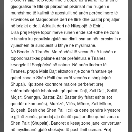
gjeografike të tillë që përputhet pikërisht me rrugën e
mundshme të kalimit të apostullit në anën perëndimore të
Provincës së Maqedonisë deri në Ilirik dhe pastaj prej atjer
në brigjet e detit Adriatik deri në Nikopojë të Epirit.
Disa prej këtyre toponimeve ruhen ende sot edhe në zona
e fshatra ku popullsia gjatë sundimit osman nën presionin e
vijueshëm të sunduesit u kthye në myslimane.
Në Bende të Tiranës. Me rëndësi të veçantë në fushën e
toponomastikës paliane është prefektura e Tiranës,
kryeqyteti i Shqipërisë së sotme. Në anën lindore të
Tiranës, prapa Malit Dajt ekziston një zonë fshatare që
quhet zona e Shën Palit (banorët vendës e shqiptojnë
Shupal). Kjo zonë kodrinore malore përbëhet prej
katërmbëdhjetë fshatrash, që quhen Dajt, Zall Dajt, Selitë,
Mojsit, Shëngjin, Bastar, Zall Bastar (ky fshat është sot
qendër e komunës), Murrizë, Vilës, Mëner, Zall Mëner,
Bulçesh, Besh dhe Shën Pal, i cili ka qenë qendra kryesore
e gjithë zonës, prandaj ajo është quajtur dhe quhet zona e
Shën Palit (Shupalit). Banorët e kësaj zone janë konvertuar
në myslimanë gjatë shekujve të pushtimit osman. Prej