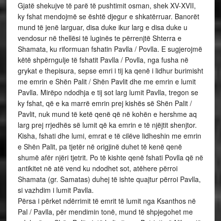
Gjatë shekujve të parë të pushtimit osman, shek XV-XVII,
ky fshat mendojmë se është djegur e shkatërruar. Banorët
mund të jenë larguar, disa duke ikur larg e disa duke u
vendosur në thellësi të luginës te përrenjtë Shterra e
Shamata, ku riformuan fshatin Pavlla / Povlla. E sugjerojmë
këtë shpërngulje të fshatit Pavlla / Povlla, nga fusha në
grykat e thepisura, sepse emri i tij ka qenë i lidhur burimisht
me emrin e Shën Palit / Shën Pavlit dhe me emrin e lumit
Pavlla. Mirëpo ndodhja e tij sot larg lumit Pavlla, tregon se
ky fshat, që e ka marrë emrin prej kishës së Shën Palit /
Pavlit, nuk mund të ketë qenë që në kohën e hershme aq
larg prej rrjedhës së lumit që ka emrin e të njëjtit shenjtor.
Kisha, fshati dhe lumi, emrat e të cilëve lidheshin me emrin
e Shën Palit, pa tjetër në origjinë duhet të kenë qenë
shumë afër njëri tjetrit. Po të kishte qenë fshati Povlla që në
antikitet në atë vend ku ndodhet sot, atëhere përroi
Shamata (gr. Samatas) duhej të ishte quajtur përroi Pavlla,
si vazhdim i lumit Pavlla.
Përsa i përket ndërrimit të emrit të lumit nga Ksanthos në
Pal / Pavlla, për mendimin tonë, mund të shpjegohet me