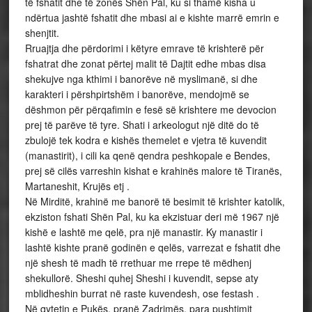
të fshatit dhe të zonës Shën Pal, ku si thamë kisha u
ndërtua jashtë fshatit dhe mbasi ai e kishte marrë emrin e
shenjtit.
Rruajtja dhe përdorimi i këtyre emrave të krishterë për
fshatrat dhe zonat përtej malit të Dajtit edhe mbas disa
shekujve nga kthimi i banorëve në myslimanë, si dhe
karakteri i përshpirtshëm i banorëve, mendojmë se
dëshmon për përqafimin e fesë së krishtere me devocion
prej të parëve të tyre. Shati i arkeologut një ditë do të
zbulojë tek kodra e kishës themelet e vjetra të kuvendit
(manastirit), i cili ka qenë qendra peshkopale e Bendes,
prej së cilës varreshin kishat e krahinës malore të Tiranës,
Martaneshit, Krujës etj .
Në Mirditë, krahinë me banorë të besimit të krishter katolik,
ekziston fshati Shën Pal, ku ka ekzistuar deri më 1967 një
kishë e lashtë me qelë, pra një manastir. Ky manastir i
lashtë kishte pranë godinën e qelës, varrezat e fshatit dhe
një shesh të madh të rrethuar me rrepe të mëdhenj
shekullorë. Sheshi quhej Sheshi i kuvendit, sepse aty
mblidheshin burrat në raste kuvendesh, ose festash .
Në qytetin e Pukës, pranë Zadrimës, para pushtimit