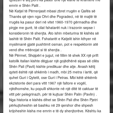
emrin e Shën Palit .
Në Katjel të Përrenjasit mbasi zbret rrugën e Qafës së
Thanës që vjen nga Ohri dhe Pogradeci, në të majtë të
rrugës ka pasur deri në vitet 1960-1970 gërmadha dhe
pirgje me gurë, të cilat fshatarët nuk i trazonin sepse i
konsideronin të shenjta. Ato ishin mbeturina të kishës së
lashtë të Shën Palit. Fshatarët e Katjelit ishin kthyer në
myslimanë gjatë pushtimit osman, pot e respektonin atë
vend dhe rrëënojat si të shenjta .
Në Përmet, Shqipëri e jugut, në fillim të shek XX një prift
katolik italian kishte dëgjuar një gojëdhënë sipas së cilës
Shën Pali (Pavli) kishte predikuar dhe atje. Anash këtij
qyteti është një shkëmb i madh, mbi 25 metra i lartë, që
quhet Guri i Qytetit, ose Guri i Petras. Mbi këtë shkëmb
ekzistonte deri para vitit 1967 një faltore e vogël,
njëdhomshe, ku populli shkonte në një ditë të caktuar të
vitit për pelegrinazh, për të kujtuar Shën Palin (Pavlin) .
Nga historia e kishës dihet se Shën Pali dhe Shën Pjetri
përkujtoheshin së bashku në 29 qershor dhe shpesh
krijoheshin kisha me emrin e të dy shenjtorëve. Kështu ka