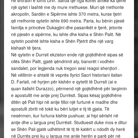
në shtratin e lumit Drin. Sarda që nga kohët antike ka qenë
një qytet i lashtë me dy mure rrethuese. Muri që rrethonte
akropolin, Sardën e Sipërme ishte 370 metra, kurse tjetri
që rrethonte qytetin ishte 690 metra. Paria, ku bënin pjesë
familja e princëve Dukagjini dhe pasanikët e tjerë, jetonte
në pjesën e sipërme, ku ishte dhe kisha e Shën Palit. Në
qytetin poshtë ishte kisha e Shën Pjetrit dhe një varg
kishash të tjera.
Në qytetin e Durrsit ekziston ende një gojëdhënë sipas së
cilës Shën Palit, gjatë qëndrimit aty, banorët i vodhën
sandalet, por legjenda nuk tregon sesi reagoi shenjtori .
Në vëllimin e shtatë të veprës Ilyrici Sacri historiani italian
D. Farlati, në hyrjen për kishën e qytetit të Durrsit (ai e
quan italisht Durazzo), përmend një gojëdhënë për largimin
e apostullit me anije prej Durrësit. Sipas kësaj gojëdhëne
ditën që Pali hipi në anije filloi një furtunë e madhe dhe
apostulli zbriti në tokë ku bëri lutjet e tij të gjata. Të
nesërmen, kur furtuna kishte pushuar, ai hipi sërisht në
anije dhe u largua prej Durrësit. Studiuesit duke mos e ditur
se Shën Pali gjatë udhëtimit të tij të katërt u ndodh dy herë
në Durrës prej ku u largua me anije herën e parë për në