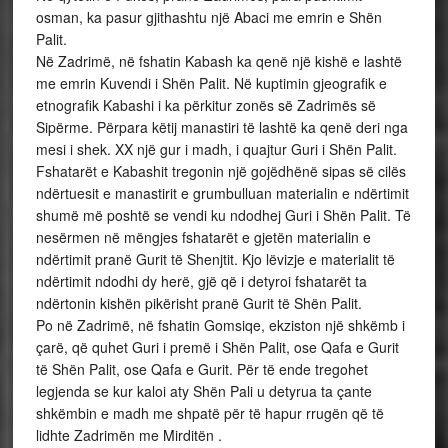
osman, ka pasur gjithashtu një Abaci me emrin e Shën
Palit.
Në Zadrimë, në fshatin Kabash ka qenë një kishë e lashtë
me emrin Kuvendi i Shën Palit. Në kuptimin gjeografik e
etnografik Kabashi i ka përkitur zonës së Zadrimës së
Sipërme. Përpara këtij manastiri të lashtë ka qenë deri nga
mesi i shek. XX një gur i madh, i quajtur Guri i Shën Palit.
Fshatarët e Kabashit tregonin një gojëdhënë sipas së cilës
ndërtuesit e manastirit e grumbulluan materialin e ndërtimit
shumë më poshtë se vendi ku ndodhej Guri i Shën Palit. Të
nesërmen në mëngjes fshatarët e gjetën materialin e
ndërtimit pranë Gurit të Shenjtit. Kjo lëvizje e materialit të
ndërtimit ndodhi dy herë, gjë që i detyroi fshatarët ta
ndërtonin kishën pikërisht pranë Gurit të Shën Palit.
Po në Zadrimë, në fshatin Gomsiqe, ekziston një shkëmb i
çarë, që quhet Guri i premë i Shën Palit, ose Qafa e Gurit
të Shën Palit, ose Qafa e Gurit. Për të ende tregohet
legjenda se kur kaloi aty Shën Pali u detyrua ta çante
shkëmbin e madh me shpatë për të hapur rrugën që të
lidhte Zadrimën me Mirditën .