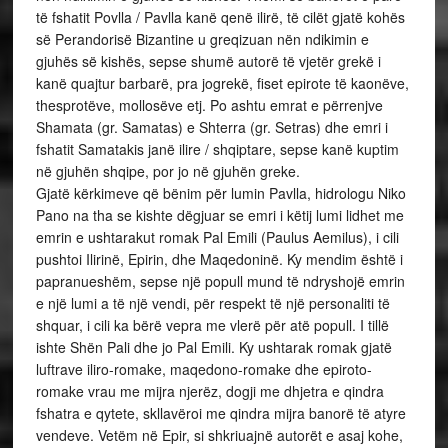
të fshatit Povlla / Pavlla kanë qenë ilirë, të cilët gjatë kohës
së Perandorisë Bizantine u greqizuan nën ndikimin e
gjuhës së kishës, sepse shumë autorë të vjetër grekë i
kanë quajtur barbarë, pra jogrekë, fiset epirote të kaonëve,
thesprotëve, mollosëve etj. Po ashtu emrat e përrenjve
Shamata (gr. Samatas) e Shterra (gr. Setras) dhe emri i
fshatit Samatakis janë ilire / shqiptare, sepse kanë kuptim
në gjuhën shqipe, por jo në gjuhën greke.
Gjatë kërkimeve që bënim për lumin Pavlla, hidrologu Niko
Pano na tha se kishte dëgjuar se emri i këtij lumi lidhet me
emrin e ushtarakut romak Pal Emili (Paulus Aemilus), i cili
pushtoi Ilirinë, Epirin, dhe Maqedoninë. Ky mendim është i
papranueshëm, sepse një popull mund të ndryshojë emrin
e një lumi a të një vendi, për respekt të një personaliti të
shquar, i cili ka bërë vepra me vlerë për atë popull. I tillë
ishte Shën Pali dhe jo Pal Emili. Ky ushtarak romak gjatë
luftrave iliro-romake, maqedono-romake dhe epiroto-
romake vrau me mijra njerëz, dogji me dhjetra e qindra
fshatra e qytete, skllavëroi me qindra mijra banorë të atyre
vendeve. Vetëm në Epir, si shkriuajnë autorët e asaj kohe,