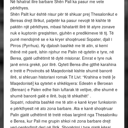
Në fshatrat ilire barbare Shën Pali ka pasur me vete
përkthyes.
Shën Palit kur është nisur për të shkuar prej Thesalonikut e
Bereas drejt Ilirikut, patjetër ka pasur nevojë të kishte të
paktën një përkthyes, mbasi fshatarët ilirë të atyre zonave
nuk e kuptonin greqishten, gjuhën e predikimeve të tij. Të
punë mendojmë se e ka kryer shoqëruesi Sopater, djali i
Pirros (Pyrrhus). Ky djalosh bashkë me të atin, si kemi
thënë më parë, ishin njohur me Palin në qytetin e tyre, në
Berea, gjatë udhëtimit të dytë misionar. Emrat e tyre nuk
janë emra grekë, por ilirë. Qyteti Berea dhe gjithë karahina
e tretë e Provincës së Maqedonisë kishte shumë banorë
ilirë, si shkruan historiani romak Tit Livi: “Krahina e tretë [e
Maqedonisë] ka qytetet e shkëlqyera: Edesën e Beroean
(Berean) e Palen edhe fisin luftarak të vetijve, dhe shumë e
shumë banorë galë e ilirë, bujq të shkathët” .
Sopatri, ndoshta bashkë me të atin e kanë kryer funksionin
e përkthyesit në ato zona barbare. Ata e kanë shoqëruar
Palin gjatë udhëtimit të tretë mbas largimit nga Thesaloniku
e Berea, kur Pali me grupin shkoi në zona barbare drejt
veri-perëndimit deri në Ilirik. Shoqërimi i tyre gjatë kësaj