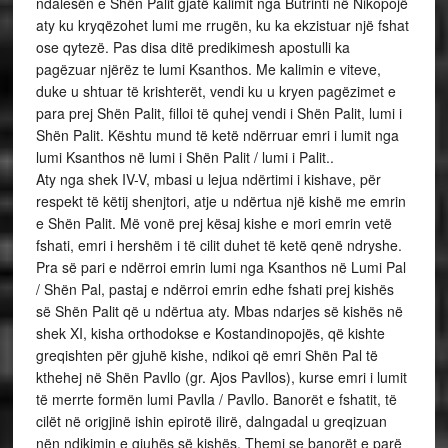
ndalesën e Shën Palit gjatë kalimit nga Butrinti në Nikopojë
aty ku kryqëzohet lumi me rrugën, ku ka ekzistuar një fshat
ose qytezë. Pas disa ditë predikimesh apostulli ka
pagëzuar njërëz te lumi Ksanthos. Me kalimin e viteve,
duke u shtuar të krishterët, vendi ku u kryen pagëzimet e
para prej Shën Palit, filloi të quhej vendi i Shën Palit, lumi i
Shën Palit. Kështu mund të ketë ndërruar emri i lumit nga
lumi Ksanthos në lumi i Shën Palit / lumi i Palit..
Aty nga shek IV-V, mbasi u lejua ndërtimi i kishave, për
respekt të këtij shenjtori, atje u ndërtua një kishë me emrin
e Shën Palit. Më vonë prej kësaj kishe e mori emrin vetë
fshati, emri i hershëm i të cilit duhet të ketë qenë ndryshe.
Pra së pari e ndërroi emrin lumi nga Ksanthos në Lumi Pal
/ Shën Pal, pastaj e ndërroi emrin edhe fshati prej kishës
së Shën Palit që u ndërtua aty. Mbas ndarjes së kishës në
shek XI, kisha orthodokse e Kostandinopojës, që kishte
greqishten për gjuhë kishe, ndikoi që emri Shën Pal të
kthehej në Shën Pavllo (gr. Ajos Pavllos), kurse emri i lumit
të merrte formën lumi Pavlla / Pavllo. Banorët e fshatit, të
cilët në origjinë ishin epirotë ilirë, dalngadal u greqizuan
nën ndikimin e gjuhës së kishës. Themi se banorët e parë