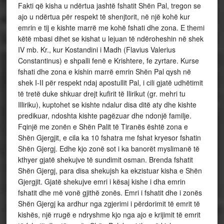
Fakti që kisha u ndërtua jashtë fshatit Shën Pal, tregon se
ajo u ndërtua për respekt të shenjtorit, në një kohë kur
emrin e tij e kishte marrë me kohë fshati dhe zona. E themi
këtë mbasi dihet se kishat u lejuan të ndëroheshin në shek
IV mb. Kr., kur Kostandini i Madh (Flavius Valerius
Constantinus) e shpalli fenë e Krishtere, fe zyrtare. Kurse
fshati dhe zona e kishin marrë emrin Shën Pal qysh në
shek I-II për respekt ndaj apostullit Pal, i cili gjatë udhëtimit
të tretë duke shkuar drejt kufirit të Ilirikut (gr. mehri tu
Illiriku), kuptohet se kishte ndalur disa ditë aty dhe kishte
predikuar, ndoshta kishte pagëzuar dhe ndonjë familje.
Fqinjë me zonën e Shën Palit të Tiranës është zona e
Shën Gjergjit, e cila ka 10 fshatra me fshat kryesor fshatin
Shën Gjergj. Edhe kjo zonë sot i ka banorët myslimanë të
kthyer gjatë shekujve të sundimit osman. Brenda fshatit
Shën Gjergj, para disa shekujsh ka ekzistuar kisha e Shën
Gjergjit. Gjatë shekujve emri i kësaj kishe i dha emrin
fshatit dhe më vonë gjithë zonës. Emri i fshatit dhe i zonës
Shën Gjergj ka ardhur nga zgjerimi i përdorimit të emrit të
kishës, një rrugë e ndryshme kjo nga ajo e krijimit të emrit