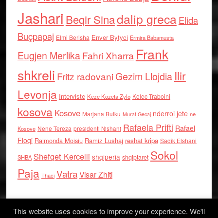
Jashari
dalip greca
Beqir Sina
Elida
Buçpapaj
Enver Bytyci
Elmi Berisha
Ermira Babamusta
Frank
Eugjen Merlika
Fahri Xharra
shkreli
Ilir
Gezim Llojdia
Fritz radovani
Levonja
Interviste
Kolec Traboini
Keze Kozeta Zylo
kosova
Kosove
nderroi jete
Marjana Bulku
ne
Murat Gecaj
Rafaela Prifti
Rafael
Nene Tereza
Kosove
presidenti Nishani
Floqi
Raimonda Moisiu
Ramiz Lushaj
reshat kripa
Sadik Elshani
Sokol
Shefqet Kercelli
shqiperia
shqiptaret
SHBA
Paja
Vatra
Visar Zhiti
Thaci
This website uses cookies to improve your experience. We'll