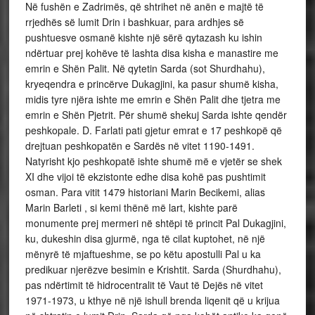
Në fushën e Zadrimës, që shtrihet në anën e majtë të
rrjedhës së lumit Drin i bashkuar, para ardhjes së
pushtuesve osmanë kishte një sërë qytazash ku ishin
ndërtuar prej kohëve të lashta disa kisha e manastire me
emrin e Shën Palit. Në qytetin Sarda (sot Shurdhahu),
kryeqendra e princërve Dukagjini, ka pasur shumë kisha,
midis tyre njëra ishte me emrin e Shën Palit dhe tjetra me
emrin e Shën Pjetrit. Për shumë shekuj Sarda ishte qendër
peshkopale. D. Farlati pati gjetur emrat e 17 peshkopë që
drejtuan peshkopatën e Sardës në vitet 1190-1491.
Natyrisht kjo peshkopatë ishte shumë më e vjetër se shek
XI dhe vijoi të ekzistonte edhe disa kohë pas pushtimit
osman. Para vitit 1479 historiani Marin Becikemi, alias
Marin Barleti , si kemi thënë më lart, kishte parë
monumente prej mermeri në shtëpi të princit Pal Dukagjini,
ku, dukeshin disa gjurmë, nga të cilat kuptohet, në një
mënyrë të mjaftueshme, se po këtu apostulli Pal u ka
predikuar njerëzve besimin e Krishtit. Sarda (Shurdhahu),
pas ndërtimit të hidrocentralit të Vaut të Dejës në vitet
1971-1973, u kthye në një ishull brenda liqenit që u krijua