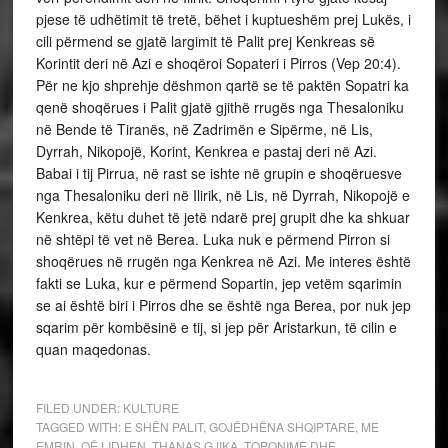
pjese të udhëtimit të tretë, bëhet i kuptueshëm prej Lukës, i
cili përmend se gjatë largimit të Palit prej Kenkreas së
Korintit deri në Azi e shoqëroi Sopateri i Pirros (Vep 20:4).
Për ne kjo shprehje dëshmon qartë se të paktën Sopatri ka
qenë shoqërues i Palit gjatë gjithë rrugës nga Thesaloniku
në Bende të Tiranës, në Zadrimën e Sipërme, në Lis,
Dyrrah, Nikopojë, Korint, Kenkrea e pastaj deri në Azi.
Babai i tij Pirrua, në rast se ishte në grupin e shoqëruesve
nga Thesaloniku deri në Ilirik, në Lis, në Dyrrah, Nikopojë e
Kenkrea, këtu duhet të jetë ndarë prej grupit dhe ka shkuar
në shtëpi të vet në Berea. Luka nuk e përmend Pirron si
shoqërues në rrugën nga Kenkrea në Azi. Me interes është
fakti se Luka, kur e përmend Sopartin, jep vetëm sqarimin
se ai është biri i Pirros dhe se është nga Berea, por nuk jep
sqarim për kombësinë e tij, si jep për Aristarkun, të cilin e
quan maqedonas.
FILED UNDER:
KULTURE
TAGGED WITH:
E SHËN PALIT
,
GOJËDHËNA SHQIPTARE
,
ME
EMRIN
,
QË LIDHEN
,
THANAS GJIKA
,
TOPONIME DHE