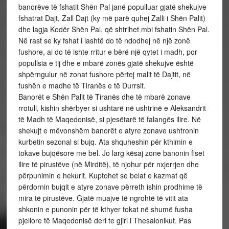
banorëve të fshatit Shën Pal janë populluar gjatë shekujve
fshatrat Dajt, Zall Dajt (ky më parë quhej Zalli i Shën Palit)
dhe lagja Kodër Shën Pal, që shtrihet mbi fshatin Shën Pal.
Në rast se ky fshat i lashtë do të ndodhej në një zonë
fushore, ai do të ishte rritur e bërë një qytet i madh, por
popullsia e tij dhe e mbarë zonës gjatë shekujve është
shpërngulur në zonat fushore përtej malit të Dajtit, në
fushën e madhe të Tiranës e të Durrsit.
Banorët e Shën Palit të Tiranës dhe të mbarë zonave
rrotull, kishin shërbyer si ushtarë në ushtrinë e Aleksandrit
të Madh të Maqedonisë, si pjesëtarë të falangës ilire. Në
shekujt e mëvonshëm banorët e atyre zonave ushtronin
kurbetin sezonal si bujq. Ata shquheshin për kthimin e
tokave bujqësore me bel. Jo larg kësaj zone banonin fiset
ilire të pirustëve (në Mirditë), të njohur për nxjerrjen dhe
përpunimin e hekurit. Kuptohet se belat e kazmat që
përdornin bujqit e atyre zonave përreth ishin prodhime të
mira të pirustëve. Gjatë muajve të ngrohtë të vitit ata
shkonin e punonin për të kthyer tokat në shumë fusha
pjellore të Maqedonisë deri te gjiri i Thesalonikut. Pas