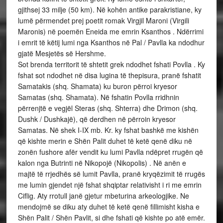
gjithsej 33 milje (50 km). Në kohën antike parakristiane, ky
lumë përmendet prej poetit romak Virgjil Maroni (Virgili
Maronis) në poemën Eneida me emrin Ksanthos . Ndërrimi
i emrit të këtij lumi nga Ksanthos në Pal / Pavlla ka ndodhur
gjatë Mesjetës së Hershme.
Sot brenda territorit të shtetit grek ndodhet fshati Povlla . Ky
fshat sot ndodhet në disa lugina të thepisura, pranë fshatit
Samatakis (shq. Shamata) ku buron përroi kryesor
Samatas (shq. Shamata). Në fshatin Povlla rridhnin
përrenjtë e vegjël Steras (shq. Shterra) dhe Drimon (shq.
Dushk / Dushkajë), që derdhen në përroin kryesor
Samatas. Në shek I-IX mb. Kr. ky fshat bashkë me kishën
që kishte merin e Shën Palit duhet të ketë qenë diku në
zonën fushore afër vendit ku lumi Pavlla ndëpret rrugën që
kalon nga Butrinti në Nikopojë (Nikopolis) . Në anën e
majtë të rrjedhës së lumit Pavlla, pranë kryqëzimit të rrugës
me lumin gjendet një fshat shqiptar relativisht i ri me emrin
Ciflig. Aty rrotull janë gjetur mbeturina arkeologjike. Ne
mendojmë se diku aty duhet të ketë qenë fillimisht kisha e
Shën Palit / Shën Pavlit, si dhe fshati që kishte po atë emër.