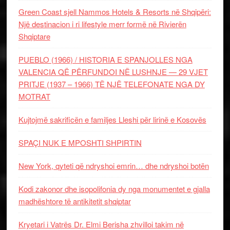
Green Coast sjell Nammos Hotels & Resorts në Shqipëri:
Një destinacion i ri lifestyle merr formë në Rivierën
Shqiptare
PUEBLO (1966) / HISTORIA E SPANJOLLES NGA
VALENCIA QË PËRFUNDOI NË LUSHNJE — 29 VJET
PRITJE (1937 – 1966) TË NJË TELEFONATE NGA DY
MOTRAT
Kujtojmë sakrificën e familjes Lleshi për lirinë e Kosovës
SPAÇI NUK E MPOSHTI SHPIRTIN
New York, qyteti që ndryshoi emrin… dhe ndryshoi botën
Kodi zakonor dhe isopolifonia dy nga monumentet e gjalla
madhështore të antikitetit shqiptar
Kryetari i Vatrës Dr. Elmi Berisha zhvilloi takim në