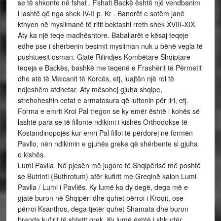
se të shkonte në fshat . Fshati Backë është një vendbanim
i lashtë që nga shek IV-II p. Kr . Banorët e sotëm janë
kthyen në myslimanë të ritit bektashi rreth shek XVIII-XIX.
Aty ka një teqe madhështore. Baballarët e kësaj teqeje
edhe pse i shërbenin besimit mysliman nuk u bënë vegla të
pushtuesit osman. Gjatë Rilindjes Kombëtare Shqiptare
teqeja e Backës, bashkë me teqenë e Frashërit të Përmetit
dhe atë të Melcanit të Korcës, etj, luajtën një rol të
ndjeshëm atdhetar. Aty mësohej gjuha shqipe,
strehoheshin cetat e armatosura që luftonin për liri, etj.
Forma e emrit Kroi Pal tregon se ky emër është i kohës së
lashtë para se të fillonte ndikimi i kishës Orthodokse të
Kostandinopojës kur emri Pal filloi të përdorej në formën
Pavllo, nën ndikimin e gjuhës greke që shërbente si gjuha
e kishës.
Lumi Pavlla. Në pjesën më jugore të Shqipërisë më poshtë
se Butrinti (Buthrotum) afër kufirit me Greqinë kalon Lumi
Pavlla / Lumi i Pavllës. Ky lumë ka dy degë, dega më e
gjatë buron në Shqipëri dhe quhet përroi i Kroqit, ose
përroi Ksanthos, dega tjetër quhet Shamata dhe buron
brenda kufirit të shtetit grek. Ky lumë është i shkurtër,