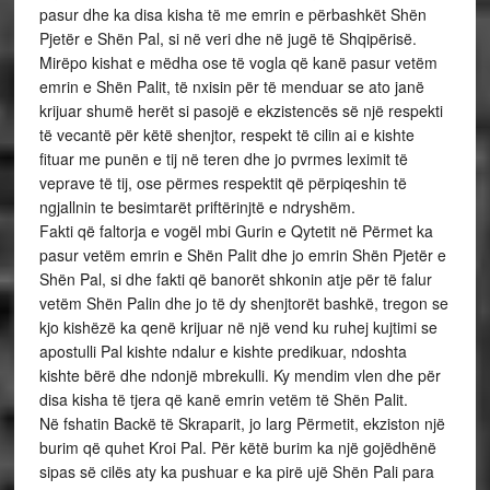
pasur dhe ka disa kisha të me emrin e përbashkët Shën
Pjetër e Shën Pal, si në veri dhe në jugë të Shqipërisë.
Mirëpo kishat e mëdha ose të vogla që kanë pasur vetëm
emrin e Shën Palit, të nxisin për të menduar se ato janë
krijuar shumë herët si pasojë e ekzistencës së një respekti
të vecantë për këtë shenjtor, respekt të cilin ai e kishte
fituar me punën e tij në teren dhe jo pvrmes leximit të
veprave të tij, ose përmes respektit që përpiqeshin të
ngjallnin te besimtarët priftërinjtë e ndryshëm.
Fakti që faltorja e vogël mbi Gurin e Qytetit në Përmet ka
pasur vetëm emrin e Shën Palit dhe jo emrin Shën Pjetër e
Shën Pal, si dhe fakti që banorët shkonin atje për të falur
vetëm Shën Palin dhe jo të dy shenjtorët bashkë, tregon se
kjo kishëzë ka qenë krijuar në një vend ku ruhej kujtimi se
apostulli Pal kishte ndalur e kishte predikuar, ndoshta
kishte bërë dhe ndonjë mbrekulli. Ky mendim vlen dhe për
disa kisha të tjera që kanë emrin vetëm të Shën Palit.
Në fshatin Backë të Skraparit, jo larg Përmetit, ekziston një
burim që quhet Kroi Pal. Për këtë burim ka një gojëdhënë
sipas së cilës aty ka pushuar e ka pirë ujë Shën Pali para