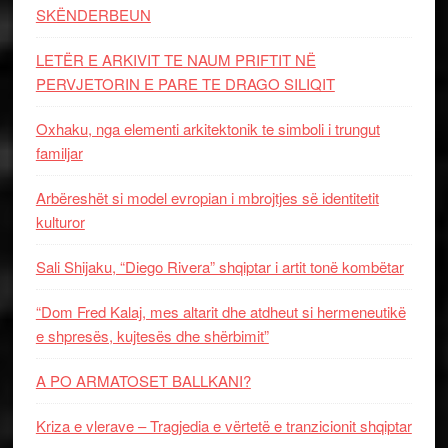
SKËNDERBEUN
LETËR E ARKIVIT TE NAUM PRIFTIT NË
PERVJETORIN E PARE TE DRAGO SILIQIT
Oxhaku, nga elementi arkitektonik te simboli i trungut
familjar
Arbëreshët si model evropian i mbrojtjes së identitetit
kulturor
Sali Shijaku, “Diego Rivera” shqiptar i artit tonë kombëtar
“Dom Fred Kalaj, mes altarit dhe atdheut si hermeneutikë
e shpresës, kujtesës dhe shërbimit”
A PO ARMATOSET BALLKANI?
Kriza e vlerave – Tragjedia e vërtetë e tranzicionit shqiptar