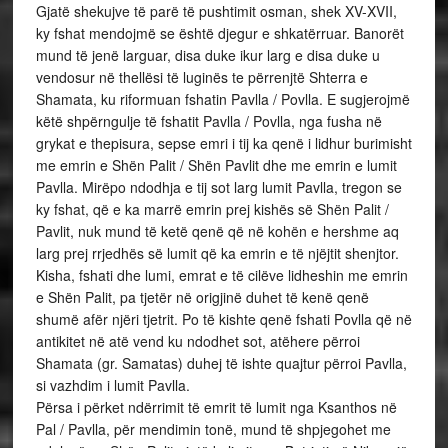
Gjatë shekujve të parë të pushtimit osman, shek XV-XVII,
ky fshat mendojmë se është djegur e shkatërruar. Banorët
mund të jenë larguar, disa duke ikur larg e disa duke u
vendosur në thellësi të luginës te përrenjtë Shterra e
Shamata, ku riformuan fshatin Pavlla / Povlla. E sugjerojmë
këtë shpërngulje të fshatit Pavlla / Povlla, nga fusha në
grykat e thepisura, sepse emri i tij ka qenë i lidhur burimisht
me emrin e Shën Palit / Shën Pavlit dhe me emrin e lumit
Pavlla. Mirëpo ndodhja e tij sot larg lumit Pavlla, tregon se
ky fshat, që e ka marrë emrin prej kishës së Shën Palit /
Pavlit, nuk mund të ketë qenë që në kohën e hershme aq
larg prej rrjedhës së lumit që ka emrin e të njëjtit shenjtor.
Kisha, fshati dhe lumi, emrat e të cilëve lidheshin me emrin
e Shën Palit, pa tjetër në origjinë duhet të kenë qenë
shumë afër njëri tjetrit. Po të kishte qenë fshati Povlla që në
antikitet në atë vend ku ndodhet sot, atëhere përroi
Shamata (gr. Samatas) duhej të ishte quajtur përroi Pavlla,
si vazhdim i lumit Pavlla.
Përsa i përket ndërrimit të emrit të lumit nga Ksanthos në
Pal / Pavlla, për mendimin tonë, mund të shpjegohet me