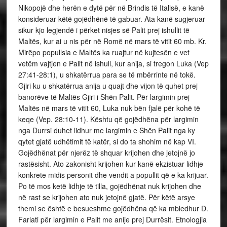
Nikopojë dhe herën e dytë për në Brindis të Italisë, e kanë
konsideruar këtë gojëdhënë të gabuar. Ata kanë sugjeruar
sikur kjo legjendë i përket nisjes së Palit prej ishullit të
Maltës, kur ai u nis për në Romë në mars të vitit 60 mb. Kr.
Mirëpo popullsia e Maltës ka ruajtur në kujtesën e vet
vetëm vajtjen e Palit në ishull, kur anija, si tregon Luka (Vep
27:41-28:1), u shkatërrua para se të mbërrinte në tokë.
Gjiri ku u shkatërrua anija u quajt dhe vijon të quhet prej
banorëve të Maltës Gjiri i Shën Palit. Për largimin prej
Maltës në mars të vitit 60, Luka nuk bën fjalë për kohë të
keqe (Vep. 28:10-11). Kështu që gojëdhëna për largimin
nga Durrsi duhet lidhur me largimin e Shën Palit nga ky
qytet gjatë udhëtimit të katër, si do ta shohim në kap VI.
Gojëdhënat për njerëz të shquar krijohen dhe jetojnë jo
rastësisht. Ato zakonisht krijohen kur kanë ekzistuar lidhje
konkrete midis personit dhe vendit a popullit që e ka krijuar.
Po të mos ketë lidhje të tilla, gojëdhënat nuk krijohen dhe
në rast se krijohen ato nuk jetojnë gjatë. Për këtë arsye
themi se është e besueshme gojëdhëna që ka mbledhur D.
Farlati për largimin e Palit me anije prej Durrësit. Etnologjia