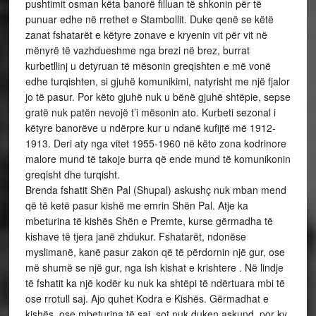
pushtimit osman këta banorë filluan të shkonin për të
punuar edhe në rrethet e Stambollit. Duke qenë se këtë
zanat fshatarët e këtyre zonave e kryenin vit për vit në
mënyrë të vazhdueshme nga brezi në brez, burrat
kurbetllinj u detyruan të mësonin greqishten e më vonë
edhe turqishten, si gjuhë komunikimi, natyrisht me një fjalor
jo të pasur. Por këto gjuhë nuk u bënë gjuhë shtëpie, sepse
gratë nuk patën nevojë t’i mësonin ato. Kurbeti sezonal i
këtyre banorëve u ndërpre kur u ndanë kufijtë më 1912-
1913. Deri aty nga vitet 1955-1960 në këto zona kodrinore
malore mund të takoje burra që ende mund të komunikonin
greqisht dhe turqisht.
Brenda fshatit Shën Pal (Shupal) askushç nuk mban mend
që të ketë pasur kishë me emrin Shën Pal. Atje ka
mbeturina të kishës Shën e Premte, kurse gërmadha të
kishave të tjera janë zhdukur. Fshatarët, ndonëse
myslimanë, kanë pasur zakon që të përdornin një gur, ose
më shumë se një gur, nga ish kishat e krishtere . Në lindje
të fshatit ka një kodër ku nuk ka shtëpi të ndërtuara mbi të
ose rrotull saj. Ajo quhet Kodra e Kishës. Gërmadhat e
kishës, ose mbeturina të saj, sot nuk duken askund, por ky