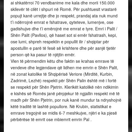
ai shkatërroi 70 vendbanime me kala dhe morii 150.000
skllevër të cilët i shpuri në Romë. Për pushtuesit vrastarë
popujt kanë urrejtje dhe jo respekt, prandaj ata nuk mund
t’i ndërrojnë emrat e fshatrave, qyteteve, lumenjve, ose
gadishujve dhe t’i emërojnë me emrat e tyre. Emri i Palit /
Shën Palit (Pavllos), që haset sot si emër fshatrash, kepi,
ose lumi, shpreh respektin e popullit ilir / shqiptar për
apostullin e parë të fesë së krishtere dhe për asnjë tjetër
person që ka pasur të njëjtin emër.
Vlen të përmendim këtu dhe faktin se krahas emrave të
vendeve dhe legjendave që lidhen me emrin e Shën Palit,
në zonat katolike të Shqipërisë Veriore (Mirditë, Kurbin,
Zadrimë, Lezhë) respekti për Shën Palin është më i fortë
se respekti për Shën Pjetrin. Klerikët katolikë nën ndikimin
e kishës së Romës janë përpjekur të ngjallin respekt më të
madh për Shën Pjetrin, por nuk kanë mundur ta ndryshojnë
këtë traditë të lashtë popullore. Në Krubin, statistikat e
emrave tregojnë se midis 6-7 meshkujve, njëri e ka pjesë
përbërëse të emrit ose mbiemrit emrin Pal .