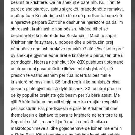
besimit të krishterë. Që në shekujt e parë mb. Kr., ilirët, të
parët e shqiptarëve, ashtu si grekët, maqedonët e romakvt,
e përqafuan Krishterimin si fe të re që predikonte barazinë
e njerëzve përpara Zotit dhe dashurinë njerëzore pa dallim
shtresash, krahinash e kombësish. Mirëpo dihet se
besimtarët e krishterë derisa Kostandini i Madh e shpalli
Krishterimin fe zyrtare, u ndoqën dhe u përbuzën prej
nëpunësve dhe ushtarakëve romakë. Gjatë kësaj kohe prej
dy shekuj e gjysmë edhe ilirët e krishterë u përbuzën dhe u
përndoqën. Ndërsa në shekujt XVI-XIX pushtuesit otomanë
ushtruan mbi pasardhësit e ilirëve, mbi shqiptarët, një
presion të vazhdueshëm për t’ua ndërruar besimin e
krishterë në mysliman. Së fundi regjimi komunist për disa
dekada gjatë gjysmës së dytë të shek. XX, ushtroi presion
që ky popull të braktiste çdo besim për t’u bërë ateist. Me
gjithë këto furtuna, populli shqiptar e ka rruajtur respektin
për apostullin Pal, predikuesin e parë të Krishterimit dhe
themeluesin e kishave të para të krishtere në territore të tij.
Shprehje e këtij respekti janë ruajtja e mjaft mikro e
makrotoponimeve si dhe gojëdhënave që lidhen me emrin
e Shën Palit. Këto toponime e gojëdhëna kanë një shtrirje