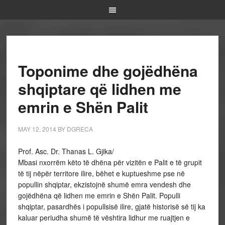
Toponime dhe gojëdhëna
shqiptare që lidhen me
emrin e Shën Palit
MAY 12, 2014
BY
DGRECA
Prof. Asc. Dr. Thanas L. Gjika/
Mbasi nxorrëm këto të dhëna për vizitën e Palit e të grupit
të tij nëpër territore ilire, bëhet e kuptueshme pse në
popullin shqiptar, ekzistojnë shumë emra vendesh dhe
gojëdhëna që lidhen me emrin e Shën Palit. Populli
shqiptar, pasardhës i popullsisë ilire, gjatë historisë së tij ka
kaluar periudha shumë të vështira lidhur me ruajtjen e