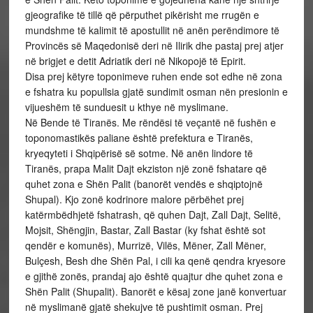
gjeografike të tillë që përputhet pikërisht me rrugën e
mundshme të kalimit të apostullit në anën perëndimore të
Provincës së Maqedonisë deri në Ilirik dhe pastaj prej atjer
në brigjet e detit Adriatik deri në Nikopojë të Epirit.
Disa prej këtyre toponimeve ruhen ende sot edhe në zona
e fshatra ku popullsia gjatë sundimit osman nën presionin e
vijueshëm të sunduesit u kthye në myslimane.
Në Bende të Tiranës. Me rëndësi të veçantë në fushën e
toponomastikës paliane është prefektura e Tiranës,
kryeqyteti i Shqipërisë së sotme. Në anën lindore të
Tiranës, prapa Malit Dajt ekziston një zonë fshatare që
quhet zona e Shën Palit (banorët vendës e shqiptojnë
Shupal). Kjo zonë kodrinore malore përbëhet prej
katërmbëdhjetë fshatrash, që quhen Dajt, Zall Dajt, Selitë,
Mojsit, Shëngjin, Bastar, Zall Bastar (ky fshat është sot
qendër e komunës), Murrizë, Vilës, Mëner, Zall Mëner,
Bulçesh, Besh dhe Shën Pal, i cili ka qenë qendra kryesore
e gjithë zonës, prandaj ajo është quajtur dhe quhet zona e
Shën Palit (Shupalit). Banorët e kësaj zone janë konvertuar
në myslimanë gjatë shekujve të pushtimit osman. Prej