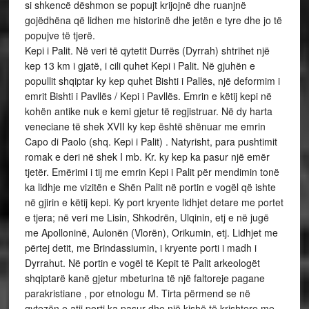
si shkencë dëshmon se popujt krijojnë dhe ruanjnë
gojëdhëna që lidhen me historinë dhe jetën e tyre dhe jo të
popujve të tjerë.
Kepi i Palit. Në veri të qytetit Durrës (Dyrrah) shtrihet një
kep 13 km i gjatë, i cili quhet Kepi i Palit. Në gjuhën e
popullit shqiptar ky kep quhet Bishti i Pallës, një deformim i
emrit Bishti i Pavllës / Kepi i Pavllës. Emrin e këtij kepi në
kohën antike nuk e kemi gjetur të regjistruar. Në dy harta
veneciane të shek XVII ky kep është shënuar me emrin
Capo di Paolo (shq. Kepi i Palit) . Natyrisht, para pushtimit
romak e deri në shek I mb. Kr. ky kep ka pasur një emër
tjetër. Emërimi i tij me emrin Kepi i Palit për mendimin tonë
ka lidhje me vizitën e Shën Palit në portin e vogël që ishte
në gjirin e këtij kepi. Ky port kryente lidhjet detare me portet
e tjera; në veri me Lisin, Shkodrën, Ulqinin, etj e në jugë
me Apolloninë, Aulonën (Vlorën), Orikumin, etj. Lidhjet me
përtej detit, me Brindassiumin, i kryente porti i madh i
Dyrrahut. Në portin e vogël të Kepit të Palit arkeologët
shqiptarë kanë gjetur mbeturina të një faltoreje pagane
parakristiane , por etnologu M. Tirta përmend se në
qytezën e atij porti ka pasur dhe një kishë të krishtere me