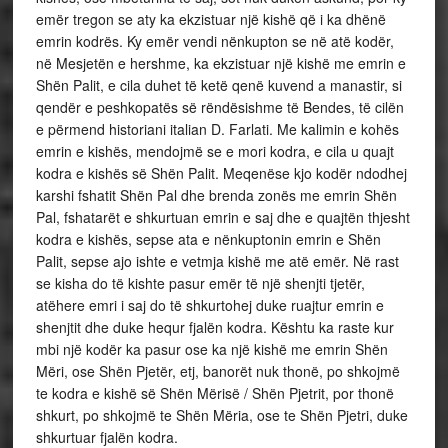
emër tregon se aty ka ekzistuar një kishë që i ka dhënë
emrin kodrës. Ky emër vendi nënkupton se në atë kodër,
në Mesjetën e hershme, ka ekzistuar një kishë me emrin e
Shën Palit, e cila duhet të ketë qenë kuvend a manastir, si
qendër e peshkopatës së rëndësishme të Bendes, të cilën
e përmend historiani italian D. Farlati. Me kalimin e kohës
emrin e kishës, mendojmë se e mori kodra, e cila u quajt
kodra e kishës së Shën Palit. Meqenëse kjo kodër ndodhej
karshi fshatit Shën Pal dhe brenda zonës me emrin Shën
Pal, fshatarët e shkurtuan emrin e saj dhe e quajtën thjesht
kodra e kishës, sepse ata e nënkuptonin emrin e Shën
Palit, sepse ajo ishte e vetmja kishë me atë emër. Në rast
se kisha do të kishte pasur emër të një shenjti tjetër,
atëhere emri i saj do të shkurtohej duke ruajtur emrin e
shenjtit dhe duke hequr fjalën kodra. Kështu ka raste kur
mbi një kodër ka pasur ose ka një kishë me emrin Shën
Mëri, ose Shën Pjetër, etj, banorët nuk thonë, po shkojmë
te kodra e kishë së Shën Mërisë / Shën Pjetrit, por thonë
shkurt, po shkojmë te Shën Mëria, ose te Shën Pjetri, duke
shkurtuar fjalën kodra.