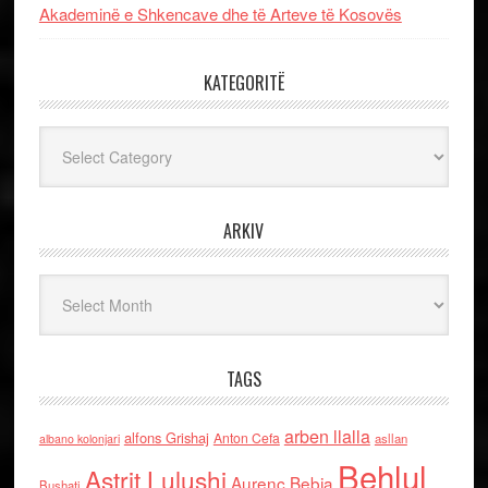
Akademinë e Shkencave dhe të Arteve të Kosovës
KATEGORITË
Kategoritë
ARKIV
Arkiv
TAGS
arben llalla
alfons Grishaj
Anton Cefa
asllan
albano kolonjari
Behlul
Astrit Lulushi
Aurenc Bebja
Bushati