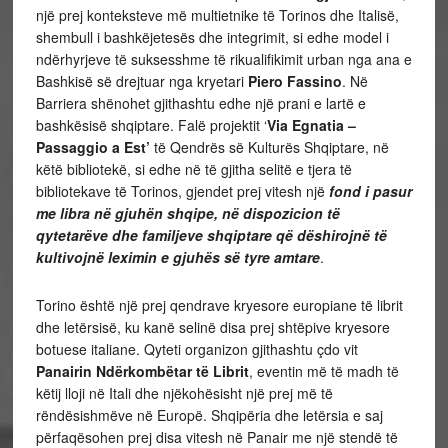
një prej konteksteve më multietnike të Torinos dhe Italisë,
shembull i bashkëjetesës dhe integrimit, si edhe model i
ndërhyrjeve të suksesshme të rikualifikimit urban nga ana e
Bashkisë së drejtuar nga kryetari
Piero Fassino
. Në
Barriera shënohet gjithashtu edhe një prani e lartë e
bashkësisë shqiptare. Falë projektit ‘
Via Egnatia –
Passaggio a Est’
të Qendrës së Kulturës Shqiptare, në
këtë bibliotekë, si edhe në të gjitha selitë e tjera të
bibliotekave të Torinos, gjendet prej vitesh një
fond i pasur
me libra në gjuhën shqipe, në dispozicion të
qytetarëve dhe familjeve shqiptare që dëshirojnë të
kultivojnë leximin e gjuhës së tyre amtare
.
Torino është një prej qendrave kryesore europiane të librit
dhe letërsisë, ku kanë selinë disa prej shtëpive kryesore
botuese italiane. Qyteti organizon gjithashtu çdo vit
Panairin Ndërkombëtar të Librit
, eventin më të madh të
këtij lloji në Itali dhe njëkohësisht një prej më të
rëndësishmëve në Europë. Shqipëria dhe letërsia e saj
përfaqësohen prej disa vitesh në Panair me një stendë të