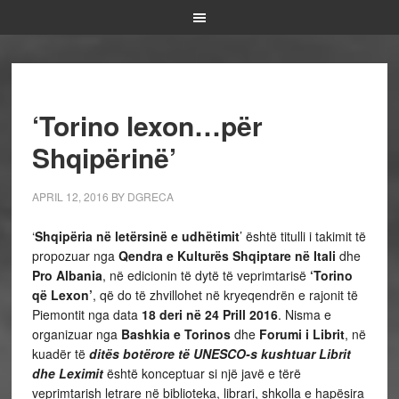
‘Torino lexon…për
Shqipërinë’
APRIL 12, 2016
BY
DGRECA
‘
Shqipëria në letërsinë e udhëtimit
’ është titulli i takimit të
propozuar nga
Qendra e Kulturës Shqiptare në Itali
dhe
Pro Albania
, në edicionin të dytë të veprimtarisë
‘Torino
që Lexon’
, që do të zhvillohet në kryeqendrën e rajonit të
Piemontit nga data
18 deri në 24 Prill 2016
. Nisma e
organizuar nga
Bashkia e Torinos
dhe
Forumi i Librit
, në
kuadër të
ditës botërore të UNESCO-s kushtuar Librit
dhe Leximit
është konceptuar si një javë e tërë
veprimtarish letrare në biblioteka, librari, shkolla e hapësira