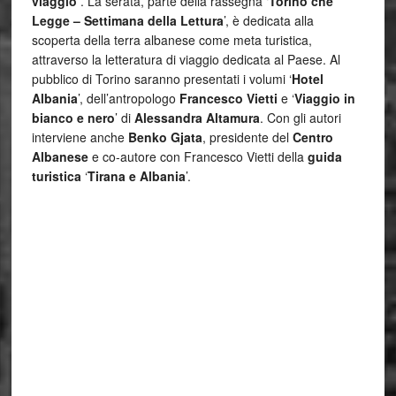
viaggio’
. La serata, parte della rassegna ‘
Torino che
Legge – Settimana della Lettura
’, è dedicata alla
scoperta della terra albanese come meta turistica,
attraverso la letteratura di viaggio dedicata al Paese. Al
pubblico di Torino saranno presentati i volumi ‘
Hotel
Albania
’, dell’antropologo
Francesco Vietti
e ‘
Viaggio in
bianco e nero
’ di
Alessandra Altamura
. Con gli autori
interviene anche
Benko Gjata
, presidente del
Centro
Albanese
e co-autore con Francesco Vietti della
guida
turistica
‘
Tirana e Albania
’.