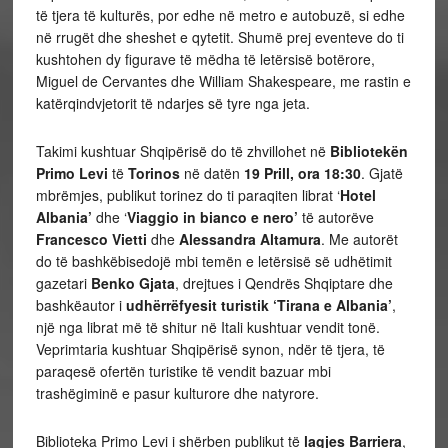
të tjera të kulturës, por edhe në metro e autobuzë, si edhe
në rrugët dhe sheshet e qytetit. Shumë prej eventeve do ti
kushtohen dy figurave të mëdha të letërsisë botërore,
Miguel de Cervantes dhe William Shakespeare, me rastin e
katërqindvjetorit të ndarjes së tyre nga jeta.
Takimi kushtuar Shqipërisë do të zhvillohet në
Bibliotekën
Primo Levi
të
Torinos
në datën
19 Prill, ora 18:30
. Gjatë
mbrëmjes, publikut torinez do ti paraqiten librat ‘
Hotel
Albania’
dhe ‘
Viaggio in bianco e nero’
të autorëve
Francesco Vietti
dhe
Alessandra Altamura
. Me autorët
do të bashkëbisedojë mbi temën e letërsisë së udhëtimit
gazetari
Benko Gjata
, drejtues i Qendrës Shqiptare dhe
bashkëautor i
udhërrëfyesit turistik ‘Tirana e Albania’
,
një nga librat më të shitur në Itali kushtuar vendit tonë.
Veprimtaria kushtuar Shqipërisë synon, ndër të tjera, të
paraqesë ofertën turistike të vendit bazuar mbi
trashëgiminë e pasur kulturore dhe natyrore.
Biblioteka Primo Levi i shërben publikut të
lagjes Barriera
,