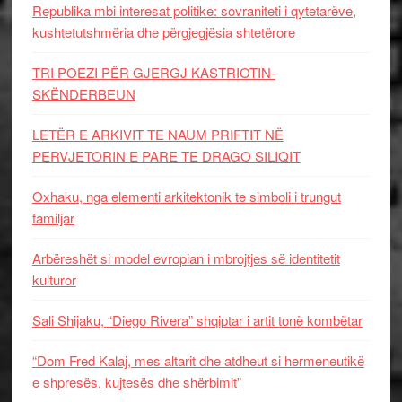
Republika mbi interesat politike: sovraniteti i qytetarëve,
kushtetutshmëria dhe përgjegjësia shtetërore
TRI POEZI PËR GJERGJ KASTRIOTIN-
SKËNDERBEUN
LETËR E ARKIVIT TE NAUM PRIFTIT NË
PERVJETORIN E PARE TE DRAGO SILIQIT
Oxhaku, nga elementi arkitektonik te simboli i trungut
familjar
Arbëreshët si model evropian i mbrojtjes së identitetit
kulturor
Sali Shijaku, “Diego Rivera” shqiptar i artit tonë kombëtar
“Dom Fred Kalaj, mes altarit dhe atdheut si hermeneutikë
e shpresës, kujtesës dhe shërbimit”