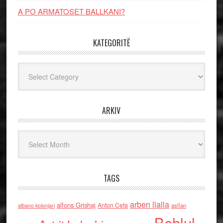
A PO ARMATOSET BALLKANI?
KATEGORITË
Kategoritë
ARKIV
Arkiv
TAGS
arben llalla
alfons Grishaj
Anton Cefa
asllan
albano kolonjari
Behlul