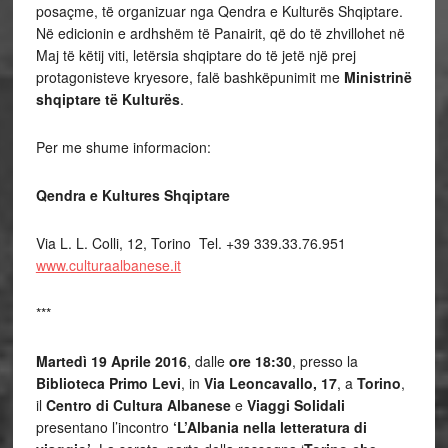
posaçme, të organizuar nga Qendra e Kulturës Shqiptare.
Në edicionin e ardhshëm të Panairit, që do të zhvillohet në
Maj të këtij viti, letërsia shqiptare do të jetë një prej
protagonisteve kryesore, falë bashkëpunimit me
Ministrinë
shqiptare të Kulturës
.
Per me shume informacion:
Qendra e Kultures Shqiptare
Via L. L. Colli, 12, Torino Tel. +39 339.33.76.951
www.culturaalbanese.it
***
Martedì 19 Aprile 2016
, dalle
ore 18:30
, presso la
Biblioteca Primo Levi
, in
Via Leoncavallo, 17
, a
Torino
,
il
Centro di Cultura Albanese
e
Viaggi Solidali
presentano l’incontro
‘L’Albania nella letteratura di