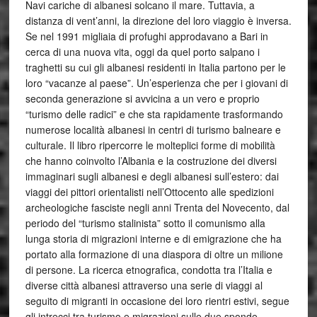
Navi cariche di albanesi solcano il mare. Tuttavia, a
distanza di vent’anni, la direzione del loro viaggio è inversa.
Se nel 1991 migliaia di profughi approdavano a Bari in
cerca di una nuova vita, oggi da quel porto salpano i
traghetti su cui gli albanesi residenti in Italia partono per le
loro “vacanze al paese”. Un’esperienza che per i giovani di
seconda generazione si avvicina a un vero e proprio
“turismo delle radici” e che sta rapidamente trasformando
numerose località albanesi in centri di turismo balneare e
culturale. Il libro ripercorre le molteplici forme di mobilità
che hanno coinvolto l’Albania e la costruzione dei diversi
immaginari sugli albanesi e degli albanesi sull’estero: dai
viaggi dei pittori orientalisti nell’Ottocento alle spedizioni
archeologiche fasciste negli anni Trenta del Novecento, dal
periodo del “turismo stalinista” sotto il comunismo alla
lunga storia di migrazioni interne e di emigrazione che ha
portato alla formazione di una diaspora di oltre un milione
di persone. La ricerca etnografica, condotta tra l’Italia e
diverse città albanesi attraverso una serie di viaggi al
seguito di migranti in occasione dei loro rientri estivi, segue
gli intrecci tra turismo e migrazioni sulle due sponde