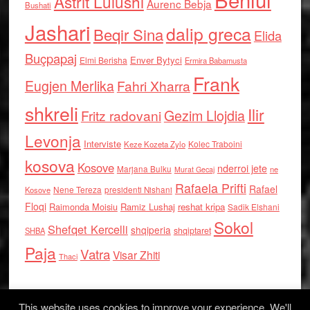
Astrit Lulushi
Aurenc Bebja
Bushati
Jashari
dalip greca
Beqir Sina
Elida
Buçpapaj
Enver Bytyci
Elmi Berisha
Ermira Babamusta
Frank
Eugjen Merlika
Fahri Xharra
shkreli
Ilir
Gezim Llojdia
Fritz radovani
Levonja
Interviste
Kolec Traboini
Keze Kozeta Zylo
kosova
Kosove
nderroi jete
Marjana Bulku
ne
Murat Gecaj
Rafaela Prifti
Rafael
Nene Tereza
Kosove
presidenti Nishani
Floqi
Raimonda Moisiu
Ramiz Lushaj
reshat kripa
Sadik Elshani
Sokol
Shefqet Kercelli
shqiperia
shqiptaret
SHBA
Paja
Vatra
Visar Zhiti
Thaci
This website uses cookies to improve your experience. We'll