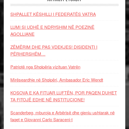
SHPALLET KËSHILLI I FEDERATËS VATRA
LUMI SI UDHË E NDRYSHIM NË POEZINË
AGOLLIANE
ZËMËRIM DHE PAS VDEKJES! DISIDENTI I
PËRHERSHËM…
Patriotë nga Shqipëria vizituan Vatrën
Mirëseardhje në Shqipëri, Ambasador Eric Wendt
KOSOVA E KA FITUAR LUFTËN, POR PAQEN DUHET
TA FITOJË EDHE NË INSTITUCIONE!
Scanderbeg, mburoja e Arbërisë dhe gjeniu ushtarak në
faqet e Giovanni Carlo Saraceni-t