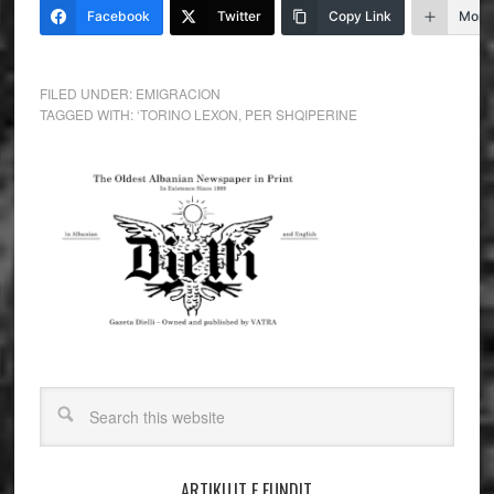
Facebook
Twitter
Copy Link
More
FILED UNDER:
EMIGRACION
TAGGED WITH:
‘TORINO LEXON
,
PER SHQIPERINE
ARTIKUJT E FUNDIT