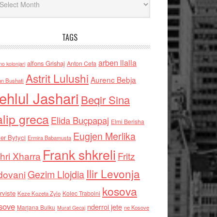
TAGS
arben llalla
alfons Grishaj
Anton Cefa
no kolonjari
Astrit Lulushi
Aurenc Bebja
an Bushati
ehlul Jashari
Beqir Sina
alip greca
Elida Buçpapaj
Elmi Berisha
Eugjen Merlika
er Bytyci
Ermira Babamusta
Frank shkreli
hri Xharra
Fritz
Ilir Levonja
Gezim Llojdia
dovani
kosova
rviste
Kolec Traboini
Keze Kozeta Zylo
sove
nderroi jete
Marjana Bulku
ne Kosove
Murat Gecaj