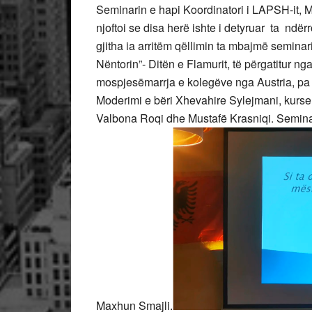
Seminarin e hapi Koordinatori i LAPSH-it, Mus
njoftoi se disa herë ishte i detyruar ta ndë
gjitha ia arritëm qëllimin ta mbajmë semin
Nëntorin”- Ditën e Flamurit, të përgatitur ng
mospjesëmarrja e kolegëve nga Austria, pa f
Moderimi e bëri Xhevahire Sylejmani, kurse k
Valbona Roqi dhe Mustafë Krasniqi. Seminari
Maxhun Smajli.