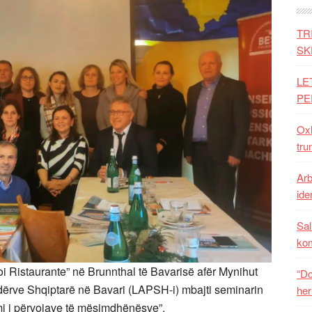
TR
SK
LE
PE
Oxh
tru
Arb
iden
Sal
ko
oi Ristaurante” në Brunnthal të Bavarisë afër Mynihut
“Do
dërve Shqiptarë në Bavari (LAPSH-i) mbajti seminarin
her
i i përvojave të mësimdhënësve”.