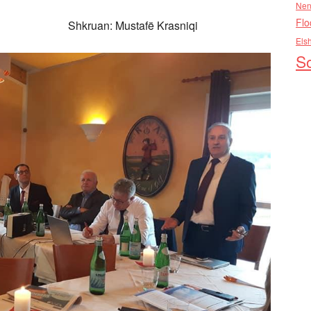
Nen
Flo
afë Krasniqi
Els
So