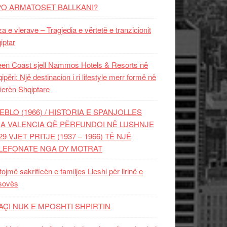
PO ARMATOSET BALLKANI?
za e vlerave – Tragjedia e vërtetë e tranzicionit
iptar
en Coast sjell Nammos Hotels & Resorts në
ipëri: Një destinacion i ri lifestyle merr formë në
ierën Shqiptare
EBLO (1966) / HISTORIA E SPANJOLLES
A VALENCIA QË PËRFUNDOI NË LUSHNJE
29 VJET PRITJE (1937 – 1966) TË NJË
LEFONATE NGA DY MOTRAT
tojmë sakrificën e familjes Lleshi për lirinë e
sovës
AÇI NUK E MPOSHTI SHPIRTIN