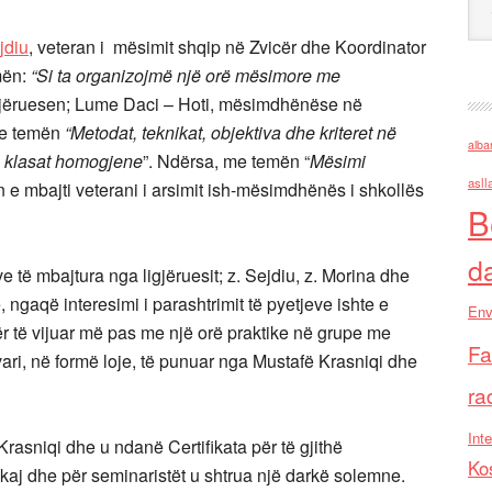
jdiu
, veteran i mësimit shqip në Zvicër dhe Koordinator
emën:
“Si ta organizojmë një orë mësimore
me
ligjëruesen; Lume Daci – Hoti, mësimdhënëse në
me temën
“Metodat, teknikat, objektiva dhe kriteret në
alba
ë klasat homogjene
”. Ndërsa, me temën “
Mësimi
asll
ën e mbajti veterani i arsimit ish-mësimdhënës i shkollës
B
d
të mbajtura nga ligjëruesit; z. Sejdiu, z. Morina dhe
, ngaqë interesimi i parashtrimit të pyetjeve ishte e
Env
të vijuar më pas me një orë praktike në grupe me
Fa
ri, në formë loje, të punuar nga Mustafë Krasniqi dhe
ra
Inte
rasniqi dhe u ndanë Certifikata për të gjithë
Ko
j dhe për seminaristët u shtrua një darkë solemne.