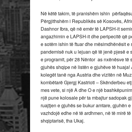
Në këtë takim, të pranishëm ishin përfaqësu
Përgjithshëm i Republikës së Kosovës, Afri
Dashnor Ibra, që në emër të LAPSH-it seminar
angazhimin e LAPSH-it dhe peripecitë që po
e sotëm ishin të ftuar dhe mësimdhënësit e 
pandemisë nuk u lejuan që të jenë pjesë e se
e programit, për 28 Nëntor as nxënësve të sh
gjuhës shqipe në listën e gjuhëve të huaja!
kolegët tanë nga Austria dhe vizitën në Muz
kombëtarë Gjergj Kastrioti – Skënderbeu etj
mes vete, si një A dhe O e një bashkëpunimi
një pune kolosale për ta mbajtur sadopak gj
ruajtjen e gjuhës se bukur amtare, gjuhën 
vazhdojë edhe në të ardhmen, në të mirë të çë
shqiptarisë, tha Ukaj.