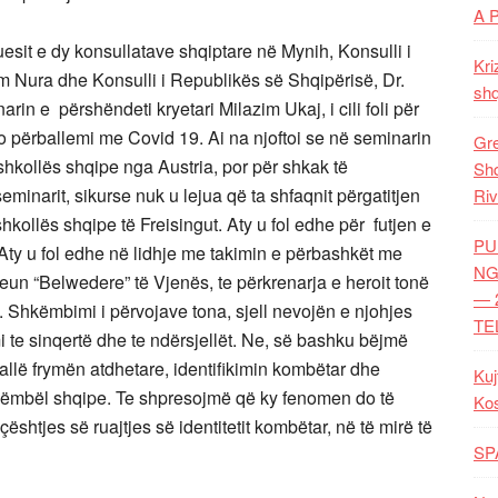
A 
esit e dy konsullatave shqiptare në Mynih, Konsulli i
Kri
m Nura dhe Konsulli i Republikës së Shqipërisë, Dr.
shq
in e përshëndeti kryetari Milazim Ukaj, i cili foli për
 përballemi me Covid 19. Ai na njoftoi se në seminarin
Gre
shkollës shqipe nga Austria, por për shkak të
Shq
minarit, sikurse nuk u lejua që ta shfaqnit përgatitjen
Riv
kollës shqipe të Freisingut. Aty u fol edhe për futjen e
PU
 Aty u fol edhe në lidhje me takimin e përbashkët me
NG
eun “Belwedere” të Vjenës, te përkrenarja e heroit tonë
— 
. Shkëmbimi i përvojave tona, sjell nevojën e njohjes
TE
 te sinqertë dhe te ndërsjellët. Ne, së bashku bëjmë
allë frymën atdhetare, identifikimin kombëtar dhe
Kuj
e ëmbël shqipe. Te shpresojmë që ky fenomen do të
Ko
shtjes së ruajtjes së identitetit kombëtar, në të mirë të
SP