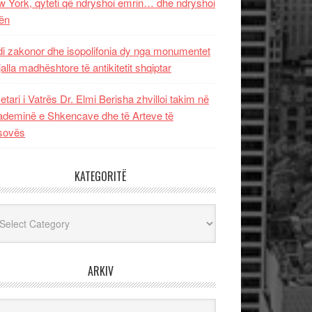
 York, qyteti që ndryshoi emrin… dhe ndryshoi
ën
i zakonor dhe isopolifonia dy nga monumentet
jalla madhështore të antikitetit shqiptar
etari i Vatrës Dr. Elmi Berisha zhvilloi takim në
deminë e Shkencave dhe të Arteve të
sovës
KATEGORITË
egoritë
ARKIV
iv