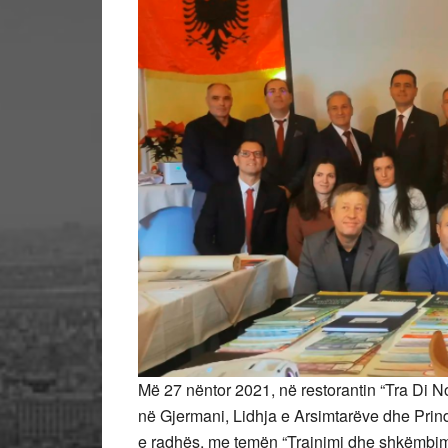
Më 27 nëntor 2021, në restorantin “Tra Di N
në Gjermani, Lidhja e Arsimtarëve dhe Prin
e radhës, me temën “Trajnimi dhe shkëmbim