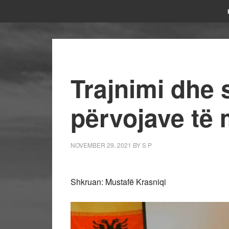
Trajnimi dhe 
përvojave të
NOVEMBER 29, 2021
BY
S P
Shkruan: Mustafë Krasniqi