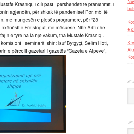
New
tafë Krasniqi, i cili pasi i përshëndeti të pranishmit, i
bot
rronin agjendën, për shkak të pandemisë! Por, mbi të
arin, me mungesën e pjesës programore, për “28
Kod
a nxënësit e Freisingut, me mësuese, Nife Arifi dhe
e g
ajin e tyre na la një vakum, tha Mustafë Krasniqi.
Kry
omisioni i seminarit ishin: Isuf Bytgyçi, Selim Hoti,
Aka
n e përcolli gazetari i gazetës “Gazeta e Alpeve”,
Ko
Kat
Ark