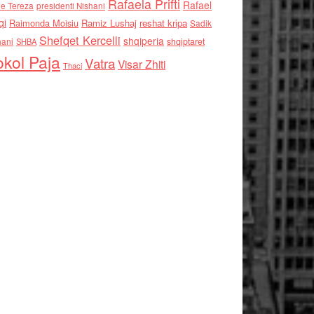
Rafaela Prifti
Rafael
e Tereza
presidenti Nishani
qi
Raimonda Moisiu
Ramiz Lushaj
reshat kripa
Sadik
Shefqet Kercelli
shqiperia
hani
shqiptaret
SHBA
kol Paja
Vatra
Visar Zhiti
Thaci