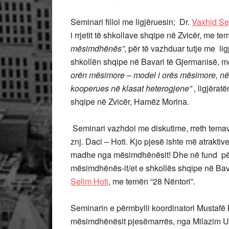
Seminari filloi me ligjëruesin; Dr.
Vaxhid Se
i rrjetit të shkollave shqipe në Zvicër, me t
mësimdhënës”
, për të vazhduar tutje me 
shkollën shqipe në Bavari të Gjermanisë, 
orën mësimore – model i orës mësimore, n
kooperues në klasat heterogjene”
, ligjërat
shqipe në Zvicër, Hamëz Morina.
Seminari vazhdoi me diskutime, rreth temave 
znj. Daci – Hoti. Kjo pjesë ishte më atraktive
madhe nga mësimdhënësit! Dhe në fund për 
mësimdhënës-it/et e shkollës shqipe në Bava
Selim Hoti
, me temën “28 Nëntori”.
Seminarin e përmbylli koordinatori Mustafë K
mësimdhënësit pjesëmarrës, nga Milazim Uka