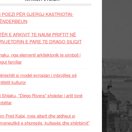
I POEZI PËR GJERGJ KASTRIOTIN-
ËNDERBEUN
TËR E ARKIVIT TE NAUM PRIFTIT NË
RVJETORIN E PARE TE DRAGO SILIQIT
aku, nga elementi arkitektonik te simboli i
ngut familjar
ëreshët si model evropian i mbrojtjes së
titetit kulturor
i Shijaku, “Diego Rivera” shqiptar i artit tonë
mbëtar
m Fred Kalaj, mes altarit dhe atdheut si
meneutikë e shpresës, kujtesës dhe shërbimit”