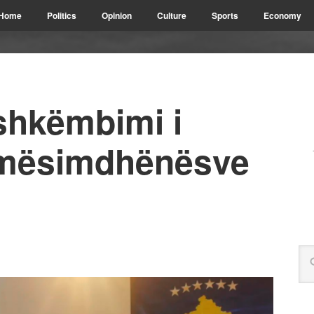
Home
Politics
Opinion
Culture
Sports
Economy
shkëmbimi i
 mësimdhënësve