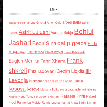
TAGS
arben llalla
alfons Grishaj
Anton Cefa
asllan
albano kolonjari
Behlul
Astrit Lulushi
Aurenc Bebja
Bushati
Jashari
dalip greca
Beqir Sina
Elida
Buçpapaj
Enver Bytyci
Elmi Berisha
Ermira Babamusta
Frank
Eugjen Merlika
Fahri Xharra
shkreli
Ilir
Gezim Llojdia
Fritz radovani
Levonja
Interviste
Kolec Traboini
Keze Kozeta Zylo
kosova
Kosove
nderroi jete
Marjana Bulku
ne
Murat Gecaj
Rafaela Prifti
Rafael
Nene Tereza
Kosove
presidenti Nishani
Floqi
Raimonda Moisiu
Ramiz Lushaj
reshat kripa
Sadik Elshani