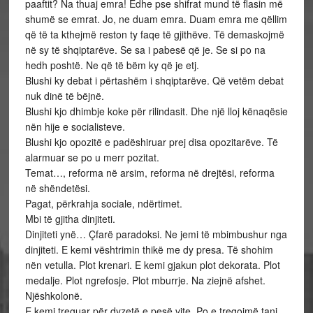
paaftit? Na thuaj emra! Edhe pse shifrat mund të flasin më
shumë se emrat. Jo, ne duam emra. Duam emra me qëllim
që të ta kthejmë reston ty faqe të gjithëve. Të demaskojmë
në sy të shqiptarëve. Se sa i pabesë që je. Se si po na
hedh poshtë. Ne që të bëm ky që je etj.
Blushi ky debat i përtashëm i shqiptarëve. Që vetëm debat
nuk dinë të bëjnë.
Blushi kjo dhimbje koke për rilindasit. Dhe një lloj kënaqësie
nën hije e socialisteve.
Blushi kjo opozitë e padëshiruar prej disa opozitarëve. Të
alarmuar se po u merr pozitat.
Temat…, reforma në arsim, reforma në drejtësi, reforma
në shëndetësi.
Pagat, përkrahja sociale, ndërtimet.
Mbi të gjitha dinjiteti.
Dinjiteti ynë… Çfarë paradoksi. Ne jemi të mbimbushur nga
dinjiteti. E kemi vështrimin thikë me dy presa. Të shohim
nën vetulla. Plot krenari. E kemi gjakun plot dekorata. Plot
medalje. Plot ngrefosje. Plot mburrje. Na ziejnë afshet.
Njëshkolonë.
E kemi treguar për dyzetë e pesë vite. Po e tregojmë tani.