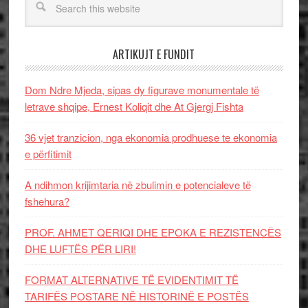
ARTIKUJT E FUNDIT
Dom Ndre Mjeda, sipas dy figurave monumentale të
letrave shqipe, Ernest Koliqit dhe At Gjergj Fishta
36 vjet tranzicion, nga ekonomia prodhuese te ekonomia
e përfitimit
A ndihmon krijimtaria në zbulimin e potencialeve të
fshehura?
PROF. AHMET QERIQI DHE EPOKA E REZISTENCЁS
DHE LUFTЁS PЁR LIRI!
FORMAT ALTERNATIVE TË EVIDENTIMIT TË
TARIFËS POSTARE NË HISTORINË E POSTËS