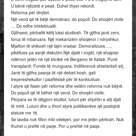
U bënë njëzetë e pesë. Duhet thyer rekordi.
Reforma për dinjitet.
Një vend që të bëjë demokraci, do popull. Do shoqëri civile
… Do edhe intelektualë.
Gjithsesi, përballë këtij luksi studiosh. Të gjitha janë zero,
forca të mbaruara. Një mekanizëm shoqëror i ndryshkur.
Mjafton të shikosh një lajm vrastar. Demoralizues….,
pikëllues pa asnjë diskutim.Një djalë i vogël, një shqiptar
ndërron jetën në një klinikë në Bergamo të Italisë. Punë
transplanti. Fonde të munguara. Indiferencë shtetarësh etj.
Janë të gjitha pasoja të një debati bosh, gati
treçereshekullor i paaftësisë për të konkluduar.
I atyre që flasin për reforma dhe vetëm reforma nuk bëjnë.
Do popull që të bëhet një vend. Do shoqëri civile.
Përpara se të dëgjoni studiot, lutuni për shpirtin e atij djali
të mirë. Lutuni dhe u thoni atyre politikanëve që postojnë
statute me ‘të.
Se lavdia nuk fillon mbi vdekjen, por me jetën përkrah. Nuk
thuhet u preftë në paqe. Por u prehtë në paqe.