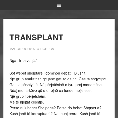
TRANSPLANT
MARCH 18, 2016
BY
DGRECA
Nga Ilir Levonja/
Sot webet shqiptare i dominon debati i Blushit.
Një grup analistësh që janë gati të qajnë. Gati ta shqyejnë.
Gati ta pështyjnë. Në përjetësinë e tyre prej monarkësh.
Ndaj monarkëve që u ofrojnë ca fonde mbijetese.
Një grup i përjetshëm.
Me të njëjtat çështje.
Përse nuk bëhet Shqipëria? Përse do bëhet Shqipëria?
Kush janë të korruptuarit? Na thuaj emra! Kush janë të