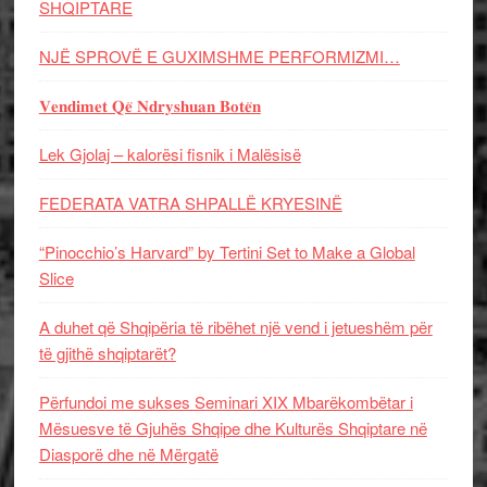
SHQIPTARE
NJË SPROVË E GUXIMSHME PERFORMIZMI…
𝐕𝐞𝐧𝐝𝐢𝐦𝐞𝐭 𝐐𝐞̈ 𝐍𝐝𝐫𝐲𝐬𝐡𝐮𝐚𝐧 𝐁𝐨𝐭𝐞̈𝐧
Lek Gjolaj – kalorësi fisnik i Malësisë
FEDERATA VATRA SHPALLË KRYESINË
“Pinocchio’s Harvard” by Tertini Set to Make a Global
Slice
A duhet që Shqipëria të ribëhet një vend i jetueshëm për
të gjithë shqiptarët?
Përfundoi me sukses Seminari XIX Mbarëkombëtar i
Mësuesve të Gjuhës Shqipe dhe Kulturës Shqiptare në
Diasporë dhe në Mërgatë