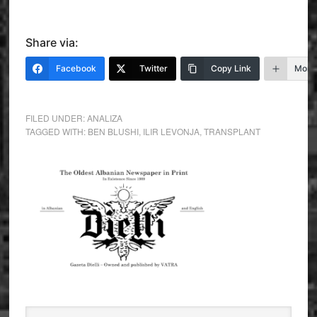
Share via:
Facebook
Twitter
Copy Link
More
FILED UNDER:
ANALIZA
TAGGED WITH:
BEN BLUSHI
,
ILIR LEVONJA
,
TRANSPLANT