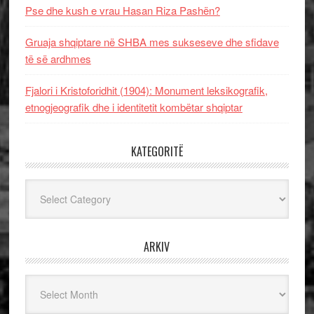
Pse dhe kush e vrau Hasan Riza Pashën?
Gruaja shqiptare në SHBA mes sukseseve dhe sfidave
të së ardhmes
Fjalori i Kristoforidhit (1904): Monument leksikografik,
etnogjeografik dhe i identitetit kombëtar shqiptar
KATEGORITË
Kategoritë
ARKIV
Arkiv