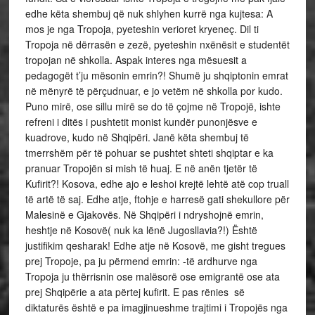
edhe këta shembuj që nuk shlyhen kurrë nga kujtesa: A
mos je nga Tropoja, pyeteshin verioret kryeneç. Dil ti
Tropoja në dërrasën e zezë, pyeteshin nxënësit e studentët
tropojan në shkolla. Aspak interes nga mësuesit a
pedagogët t’ju mësonin emrin?! Shumë ju shqiptonin emrat
në mënyrë të përçudnuar, e jo vetëm në shkolla por kudo.
Puno mirë, ose sillu mirë se do të çojme në Tropojë, ishte
refreni i ditës i pushtetit monist kundër punonjësve e
kuadrove, kudo në Shqipëri. Janë këta shembuj të
tmerrshëm për të pohuar se pushtet shteti shqiptar e ka
pranuar Tropojën si mish të huaj. E në anën tjetër të
Kufirit?! Kosova, edhe ajo e leshoi krejtë lehtë atë cop truall
të artë të saj. Edhe atje, ftohje e harresë gati shekullore për
Malesinë e Gjakovës. Në Shqipëri i ndryshojnë emrin,
heshtje në Kosovë( nuk ka lënë Jugosllavia?!) Është
justifikim qesharak! Edhe atje në Kosovë, me gisht tregues
prej Tropoje, pa ju përmend emrin: -të ardhurve nga
Tropoja ju thërrisnin ose malësorë ose emigrantë ose ata
prej Shqipërie a ata përtej kufirit. E pas rënies së
diktaturës është e pa imagjinueshme trajtimi i Tropojës nga