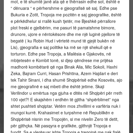
mot, e të shumtë janë ata që e thërrasin edhe sot, është e
“ dënuara “ e përhershme e gjeografisë së saj. Edhe pse
Bukuria e Zotit, Tropoja me pozitën e saj gjeografike, është
e përkëdhelur si rrallë kush tjetër, me Bjeshkë përrallore
plot freski e gjelbërim, me pasuri të pamatshme bimore,
drunore, ujore e nëntokësore dhe me një luginë pjellore të
begatë ( ku Robin Hud i vërtetë mund të gjejë bukën në
Lis), gjeografia e saj politike ka më se një shekull që e
torturon. Edhe pse Tropoja, a Malësia e Gjakovës, në
mbijetesën e Kombit tonë, si djep qëndrese me prijësa
madhorë kombëtarë që nga Binak Alia, Mic Sokoli, Haxhi
Zeka, Bajram Curri, Hasan Prishtina, Azem Hajdari e deri
tek Tahir Sinani, i dha shumë Shqipërisë edhe Kosovës, ajo
me gjeografinë e saj mbeti dhe është jetime. Skaji
Verilindor u emërtua nga gjuha e ditës në Shqipëri për rreth
100 vjet?! E skajshëm i erdhën të gjitha “shpërblimet” nga
shtet pushteti shqiptar. Vetëm mos zhvillimi e varfëria nuk i
mungoi kurrë. Krahasimet e turpshme në Republikën e
Shqipërisë nisnin me Tropojën, si me nivelin Zero të detit,
për gjithçka. Në pasqyra e grafikëe, gjithnjë Tropoja e
fundit. Sa e vlerësuar ishte Tropoja e tregojnë me pak fjalë