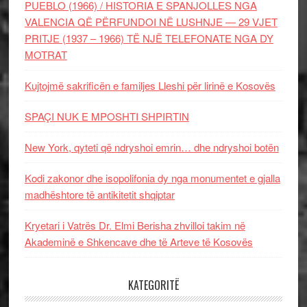
PUEBLO (1966) / HISTORIA E SPANJOLLES NGA
VALENCIA QË PËRFUNDOI NË LUSHNJE — 29 VJET
PRITJE (1937 – 1966) TË NJË TELEFONATE NGA DY
MOTRAT
Kujtojmë sakrificën e familjes Lleshi për lirinë e Kosovës
SPAÇI NUK E MPOSHTI SHPIRTIN
New York, qyteti që ndryshoi emrin… dhe ndryshoi botën
Kodi zakonor dhe isopolifonia dy nga monumentet e gjalla
madhështore të antikitetit shqiptar
Kryetari i Vatrës Dr. Elmi Berisha zhvilloi takim në
Akademinë e Shkencave dhe të Arteve të Kosovës
KATEGORITË