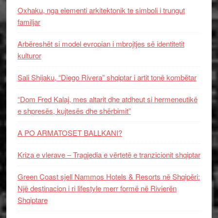
Oxhaku, nga elementi arkitektonik te simboli i trungut
familjar
Arbëreshët si model evropian i mbrojtjes së identitetit
kulturor
Sali Shijaku, “Diego Rivera” shqiptar i artit tonë kombëtar
“Dom Fred Kalaj, mes altarit dhe atdheut si hermeneutikë
e shpresës, kujtesës dhe shërbimit”
A PO ARMATOSET BALLKANI?
Kriza e vlerave – Tragjedia e vërtetë e tranzicionit shqiptar
Green Coast sjell Nammos Hotels & Resorts në Shqipëri:
Një destinacion i ri lifestyle merr formë në Rivierën
Shqiptare