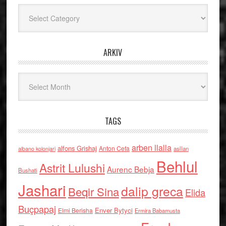
Kategoritë
ARKIV
Arkiv
TAGS
arben llalla
alfons Grishaj
Anton Cefa
asllan
albano kolonjari
Behlul
Astrit Lulushi
Aurenc Bebja
Bushati
Jashari
dalip greca
Beqir Sina
Elida
Buçpapaj
Enver Bytyci
Elmi Berisha
Ermira Babamusta