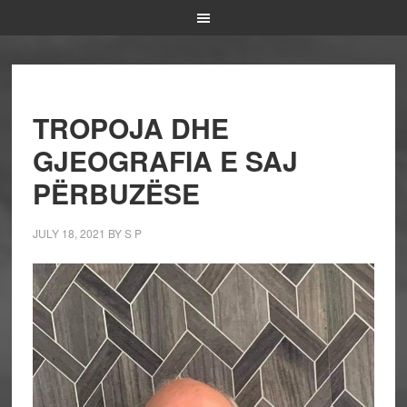
TROPOJA DHE
GJEOGRAFIA E SAJ
PËRBUZËSE
JULY 18, 2021
BY
S P