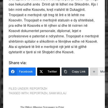
ose hekurudhë anës Drinit që të lidhet me Shkodrën. Kjo i
bën mirë edhe Kosovës, krejt rrafshit të Dukagjinit.
Tropojasit e meritojnë një treg të lirë e të lehtë me
Kosovën. Tropojasit e meritojnë statusin e dy shtetësisë,
pra edhe të Kosovës e të njihen si dhe të nxirren në
Kosovë dokumentet personale, diplomat, lejet e
profesioneve e patentat e ndryshme. Tropojasit e meritojnë
shërbimin spitalor e shkollimin e fëmijëve edhe në Kosovë.
Ata si qytetarë të lirë e meritojnë një jetë si të gjithë
qytetarët e tjerë si në Shqipëri dhe Kosovë.
Share via:
Facebook
Twitter
Copy Link
More
FILED UNDER:
REPORTAZH
TAGGED WITH:
REPORTAZH
,
SAMI MULAJ