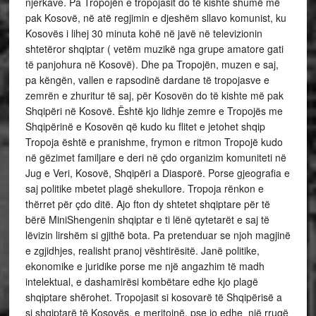
njerkave. Pa Tropojën e tropojasit do të kishte shumë më
pak Kosovë, në atë regjimin e djeshëm sllavo komunist, ku
Kosovës i lihej 30 minuta kohë në javë në televizionin
shtetëror shqiptar ( vetëm muzikë nga grupe amatore gati
të panjohura në Kosovë). Dhe pa Tropojën, muzen e saj,
pa këngën, vallen e rapsodinë dardane të tropojasve e
zemrën e zhuritur të saj, për Kosovën do të kishte më pak
Shqipëri në Kosovë. Është kjo lidhje zemre e Tropojës me
Shqipërinë e Kosovën që kudo ku flitet e jetohet shqip
Tropoja është e pranishme, frymon e ritmon Tropojë kudo
në gëzimet familjare e deri në çdo organizim komuniteti në
Jug e Veri, Kosovë, Shqipëri a Diasporë. Porse gjeografia e
saj politike mbetet plagë shekullore. Tropoja rënkon e
thërret për çdo ditë. Ajo fton dy shtetet shqiptare për të
bërë MiniShengenin shqiptar e ti lënë qytetarët e saj të
lëvizin lirshëm si gjithë bota. Pa pretenduar se njoh magjinë
e zgjidhjes, realisht pranoj vështirësitë. Janë politike,
ekonomike e juridike porse me një angazhim të madh
intelektual, e dashamirësi kombëtare edhe kjo plagë
shqiptare shërohet. Tropojasit si kosovarë të Shqipërisë a
si shqiptarë të Kosovës, e meritojnë, pse jo edhe një rrugë