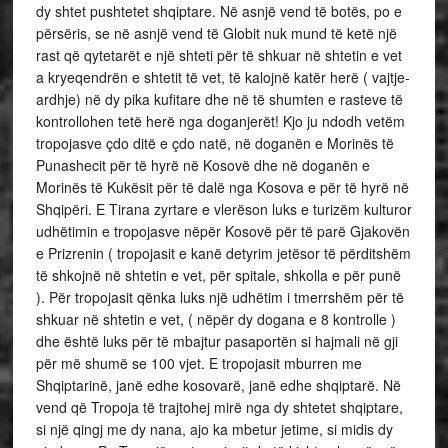
dy shtet pushtetet shqiptare. Në asnjë vend të botës, po e
përsëris, se në asnjë vend të Globit nuk mund të ketë një
rast që qytetarët e një shteti për të shkuar në shtetin e vet
a kryeqendrën e shtetit të vet, të kalojnë katër herë ( vajtje-
ardhje) në dy pika kufitare dhe në të shumten e rasteve të
kontrollohen tetë herë nga doganjerët! Kjo ju ndodh vetëm
tropojasve çdo ditë e çdo natë, në doganën e Morinës të
Punashecit për të hyrë në Kosovë dhe në doganën e
Morinës të Kukësit për të dalë nga Kosova e për të hyrë në
Shqipëri. E Tirana zyrtare e vlerëson luks e turizëm kulturor
udhëtimin e tropojasve nëpër Kosovë për të parë Gjakovën
e Prizrenin ( tropojasit e kanë detyrim jetësor të përditshëm
të shkojnë në shtetin e vet, për spitale, shkolla e për punë
). Për tropojasit qënka luks një udhëtim i tmerrshëm për të
shkuar në shtetin e vet, ( nëpër dy dogana e 8 kontrolle )
dhe është luks për të mbajtur pasaportën si hajmali në gji
për më shumë se 100 vjet. E tropojasit mburren me
Shqiptarinë, janë edhe kosovarë, janë edhe shqiptarë. Në
vend që Tropoja të trajtohej mirë nga dy shtetet shqiptare,
si një qingj me dy nana, ajo ka mbetur jetime, si midis dy