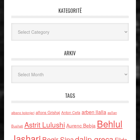
KATEGORITË
Kategoritë
ARKIV
Arkiv
TAGS
arben llalla
alfons Grishaj
Anton Cefa
asllan
albano kolonjari
Behlul
Astrit Lulushi
Aurenc Bebja
Bushati
Jashari
dalip greca
Beqir Sina
Elida