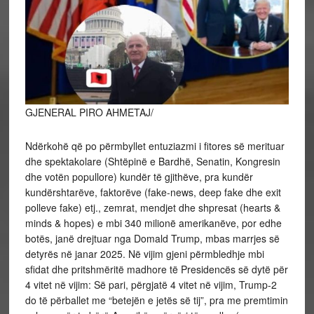
GJENERAL PIRO AHMETAJ/
Ndërkohë që po përmbyllet entuziazmi i fitores së merituar
dhe spektakolare (Shtëpinë e Bardhë, Senatin, Kongresin
dhe votën popullore) kundër të gjithëve, pra kundër
kundërshtarëve, faktorëve (fake-news, deep fake dhe exit
polleve fake) etj., zemrat, mendjet dhe shpresat (hearts &
minds & hopes) e mbi 340 milionë amerikanëve, por edhe
botës, janë drejtuar nga Domald Trump, mbas marrjes së
detyrës në janar 2025. Në
vijim gjeni përmbledhje mbi
sfidat dhe pritshmëritë madhore të Presidencës së dytë për
4 vitet në vijim: Së pari, përgjatë 4 vitet në vijim, Trump-2
do të përballet me “betejën e jetës së tij”, pra me premtimin