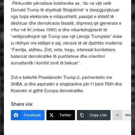
-Përkundër përrallave bolshevike se, “do na vijë vetë
Domald Trump të shpëtojë Shqipërinë” e (keq)gjunjëzuar
nga fuqia elektorale e mbipushtetit, pasojat e shtetit të
dështuar dhe demokracia fasadë, shpresoj që gjenerata e
rritur në liri (mbas 1990) si dhe mbarëshqiptarët të:
“vetëprodhojnë një Trump ose një Lëvizje Trumpiste” duke
iu rikthyer me këllqet e saj, vlerave të së djathtës moderne:
“Familja, atdheu, Zoti, vota, tregu, interesat kombëtare,
balancat demokratike të pushteteve dhe orientimi
euroatlantik i kombit tonë të bekuar”.
Zoti e bekoftë Presidencën Trump-2, partneritetin me
SHBA, si dhe aspiratën e shqiptarëve për t’i bërë RSH dhe
Kosovën si gjithë Europa demokratike.
Share via:
Facebook
Twitter
Copy Link
More