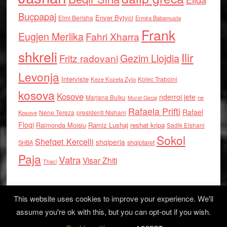
Buçpapaj
Enver Bytyci
Elmi Berisha
Ermira Babamusta
Frank
Eugjen Merlika
Fahri Xharra
shkreli
Ilir
Gezim Llojdia
Fritz radovani
Levonja
Interviste
Kolec Traboini
Keze Kozeta Zylo
kosova
Kosove
nderroi jete
Marjana Bulku
ne
Murat Gecaj
Rafaela Prifti
Rafael
Nene Tereza
Kosove
presidenti Nishani
Floqi
Raimonda Moisiu
Ramiz Lushaj
reshat kripa
Sadik Elshani
Sokol
Shefqet Kercelli
shqiperia
shqiptaret
SHBA
Paja
Vatra
Visar Zhiti
Thaci
This website uses cookies to improve your experience. We'll
assume you're ok with this, but you can opt-out if you wish.