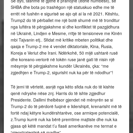
Së dyti, tashmë të gjithë e pranojnë (edhe humbësit), se
SHBA dhe bota po trashëgon një statuskuo edhe me të
errët në fushën e sigurisë se ajo që ai la në 2021. Kështu,
Trump2 do të përballet me një botë shumë më të tronditur
nga luftëra të përgjakshme si dhe konfliktet të pazgjidhura
në Ukrainë, Lindjen e Mesme, rritje të tensioneve me Kinën
mbi Tajvanin etj.. Sfidat më kritike mbeten politikat dhe
qasja e Trump-2 me 4 vendet diktatoriale, Kina, Rusia,
Koreja e Veriut dhe Irani. Ndërkohë, 50 mijë ushtarë rusë
dhe koreano-veriorë në tokën ruse janë gati të nisin një
mësymje të përgjakshme kundër Ukrainës, çka: “me
zgjedhjen e Trump-2, sigurisht nuk ka për të ndodhur”!
Të jemi të vërtetë, asnjë nga këto sfida nuk do të kishte
qenë ndryshe nëse znj. Harris do të ishte zgjedhur
Presidente. Dallimi thelbësor gjendet në mënyrën se si
Trump-2 do të përdorë fuqinë e lidershipit, krenarisht më të
fortë ndaj këtyre kundërshtarëve, ose armiqve potencialë,
z.Trump kurrë nuk ka bërë premtime majtiste dhe nuk ka
gjasa që këtë mandat t’u flasë amerikanëve me termat e
“gjeostrategjisë së madhe”.