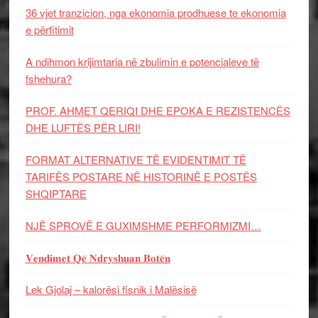
36 vjet tranzicion, nga ekonomia prodhuese te ekonomia
e përfitimit
A ndihmon krijimtaria në zbulimin e potencialeve të
fshehura?
PROF. AHMET QERIQI DHE EPOKA E REZISTENCЁS
DHE LUFTЁS PЁR LIRI!
FORMAT ALTERNATIVE TË EVIDENTIMIT TË
TARIFËS POSTARE NË HISTORINË E POSTËS
SHQIPTARE
NJË SPROVË E GUXIMSHME PERFORMIZMI…
𝐕𝐞𝐧𝐝𝐢𝐦𝐞𝐭 𝐐𝐞̈ 𝐍𝐝𝐫𝐲𝐬𝐡𝐮𝐚𝐧 𝐁𝐨𝐭𝐞̈𝐧
Lek Gjolaj – kalorësi fisnik i Malësisë