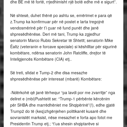
dhe BE më të fortë, rrjedhimisht një botë edhe më e sigurt”.
Në shtesë, duhet thënë po ashtu se, emërimet e para që
z.Trump ka konfirmuar për në postet e larta tregojnë
vendosmërinë për t’i çuar në fund punët dhe janë
shpresëdhënëse. Deri më tani, Trump ka zgjedhur
senatorin Marco Rubio Sekretar të Shtetit; senatorin Mike
Ëaltz (veteranin e forcave speciale) si këshilltar për sigurinë
kombëtare, ndërsa senatorin John Ratcliffe, drejtor të
Inteligjencës Kombëtare (CIA) etj..
Së treti, sfidat e Tump-2 dhe disa mesazhe
shpresëdhënëse për interesat (mbarë) Kombëtare:
-Ndërkohë që janë tërhequr “pa lavdi por me zvarritje” nga
deliret e (mbi)Pushtetit se: “Trump-1 përbënte kërcënim
për SHBA dhe marrëdhëniet me Shqipërinë”(!), edhe gjatë
Trump2 do të (keq)zhgënjehen politikanët kusarë dhe
sovranistët marksist, nëse mesazhet e forta apo fotot me
Presidentin Trump etj.; “t’ua shesin shqiptarëve si