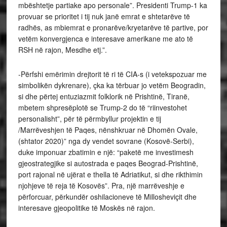
mbështetje partiake apo personale”. Presidenti Trump-1 ka
provuar se prioritet i tij nuk janë emrat e shtetarëve të
radhës, as mbiemrat e pronarëve/kryetarëve të partive, por
vetëm konvergjenca e interesave amerikane me ato të
RSH në rajon, Mesdhe etj.”.
-Përfshi emërimin drejtorit të ri të CIA-s (i vetekspozuar me
simbolikën dykrenare), çka ka tërbuar jo vetëm Beogradin,
si dhe përtej entuziazmit folklorik në Prishtinë, Tiranë,
mbetem shpresëplotë se Trump-2 do të “riinvestohet
personalisht”, për të përmbyllur projektin e tij
/Marrëveshjen të Paqes, nënshkruar në Dhomën Ovale,
(shtator 2020)” nga dy vendet sovrane (Kosovë-Serbi),
duke imponuar zbatimin e një: “paketë me investimesh
gjeostrategjike si autostrada e paqes Beograd-Prishtinë,
port rajonal në ujërat e thella të Adriatikut, si dhe rikthimin
njohjeve të reja të Kosovës”. Pra, një marrëveshje e
përforcuar, përkundër oshilacioneve të Millosheviçit dhe
interesave gjeopolitike të Moskës në rajon.