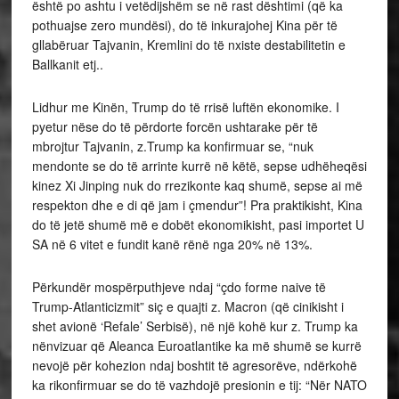
është po ashtu i vetëdijshëm se në rast dështimi (që ka
pothuajse zero mundësi), do të inkurajohej Kina për të
gllabëruar Tajvanin, Kremlini do të nxiste destabilitetin e
Ballkanit etj..
Lidhur me Kinën, Trump do të rrisë luftën ekonomike. I
pyetur nëse do të përdorte forcën ushtarake për të
mbrojtur Tajvanin, z.Trump ka konfirmuar se, “nuk
mendonte se do të arrinte kurrë në këtë, sepse udhëheqësi
kinez Xi Jinping nuk do rrezikonte kaq shumë, sepse ai më
respekton dhe e di që jam i çmendur”! Pra praktikisht, Kina
do të jetë shumë më e dobët ekonomikisht, pasi importet U
SA në 6 vitet e fundit kanë rënë nga 20% në 13%.
Përkundër mospërputhjeve ndaj “çdo forme naive të
Trump-Atlanticizmit” siç e quajti z. Macron (që cinikisht i
shet avionë ‘Refale’ Serbisë), në një kohë kur z. Trump ka
nënvizuar që Aleanca Euroatlantike ka më shumë se kurrë
nevojë për kohezion ndaj boshtit të agresorëve, ndërkohë
ka rikonfirmuar se do të vazhdojë presionin e tij: “Nër NATO