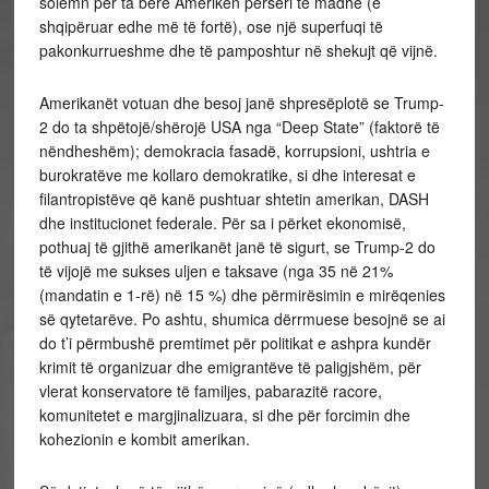
solemn për ta bërë Amerikën përsëri të madhe (e
shqipëruar edhe më të fortë), ose një superfuqi të
pakonkurrueshme dhe të pamposhtur në shekujt që vijnë.
Amerikanët votuan dhe besoj janë shpresëplotë se Trump-
2 do ta shpëtojë/shërojë USA nga “Deep State” (faktorë të
nëndheshëm); demokracia fasadë, korrupsioni, ushtria e
burokratëve me kollaro demokratike, si dhe interesat e
filantropistëve që kanë pushtuar shtetin amerikan, DASH
dhe institucionet federale. Për sa i përket ekonomisë,
pothuaj të gjithë amerikanët janë të sigurt, se Trump-2 do
të vijojë me sukses uljen e taksave (nga 35 në 21%
(mandatin e 1-rë) në 15 %) dhe përmirësimin e mirëqenies
së qytetarëve. Po ashtu, shumica dërrmuese besojnë se ai
do t’i përmbushë premtimet për politikat e ashpra kundër
krimit të organizuar dhe emigrantëve të paligjshëm, për
vlerat konservatore të familjes, pabarazitë racore,
komunitetet e margjinalizuara, si dhe për forcimin dhe
kohezionin e kombit amerikan.