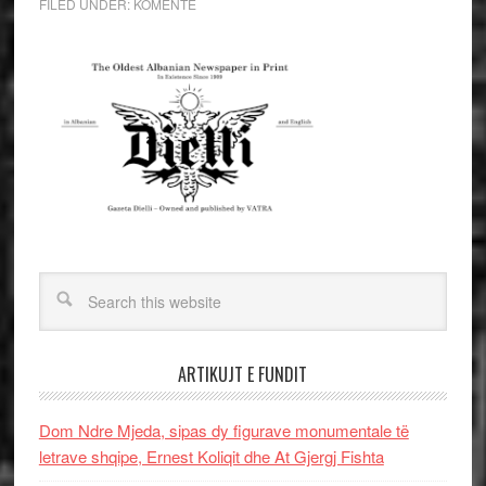
FILED UNDER:
KOMENTE
ARTIKUJT E FUNDIT
Dom Ndre Mjeda, sipas dy figurave monumentale të
letrave shqipe, Ernest Koliqit dhe At Gjergj Fishta