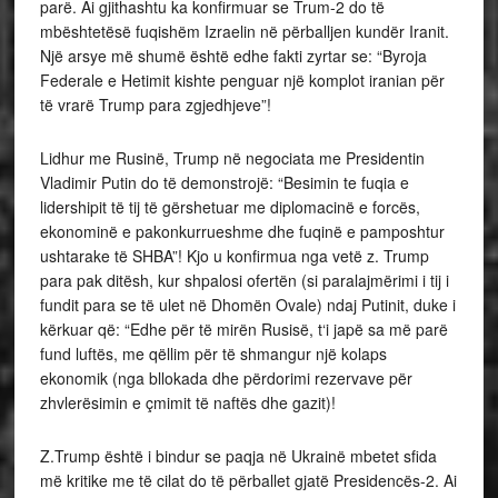
parë. Ai gjithashtu ka konfirmuar se Trum-2 do të
mbështetësë fuqishëm Izraelin në përballjen kundër Iranit.
Një arsye më shumë është edhe fakti zyrtar se: “Byroja
Federale e Hetimit kishte penguar një komplot iranian për
të vrarë Trump para zgjedhjeve”!
Lidhur me Rusinë, Trump në negociata me Presidentin
Vladimir Putin do të demonstrojë: “Besimin te fuqia e
lidershipit të tij të gërshetuar me diplomacinë e forcës,
ekonominë e pakonkurrueshme dhe fuqinë e pamposhtur
ushtarake të SHBA”! Kjo u konfirmua nga vetë z. Trump
para pak ditësh, kur shpalosi ofertën (si paralajmërimi i tij i
fundit para se të ulet në Dhomën Ovale) ndaj Putinit, duke i
kërkuar që: “Edhe për të mirën Rusisë, t‘i japë sa më parë
fund luftës, me qëllim për të shmangur një kolaps
ekonomik (nga bllokada dhe përdorimi rezervave për
zhvlerësimin e çmimit të naftës dhe gazit)!
Z.Trump është i bindur se paqja në Ukrainë mbetet sfida
më kritike me të cilat do të përballet gjatë Presidencës-2. Ai