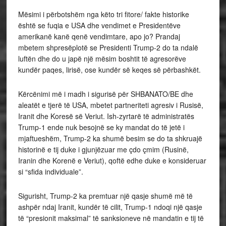
Mësimi i përbotshëm nga këto tri fitore/ fakte historike
është se fuqia e USA dhe vendimet e Presidentëve
amerikanë kanë qenë vendimtare, apo jo? Prandaj
mbetem shpresëplotë se Presidenti Trump-2 do ta ndalë
luftën dhe do u japë një mësim boshtit të agresorëve
kundër paqes, lirisë, ose kundër së keqes së përbashkët.
Kërcënimi më i madh i sigurisë për SHBANATO/BE dhe
aleatët e tjerë të USA, mbetet partneriteti agresiv i Rusisë,
Iranit dhe Koresë së Veriut. Ish-zyrtarë të administratës
Trump-1 ende nuk besojnë se ky mandat do të jetë i
mjaftueshëm, Trump-2 ka shumë besim se do ta shkruajë
historinë e tij duke i gjunjëzuar me çdo çmim (Rusinë,
Iranin dhe Korenë e Veriut), qoftë edhe duke e konsideruar
si “sfida individuale”.
Sigurisht, Trump-2 ka premtuar një qasje shumë më të
ashpër ndaj Iranit, kundër të cilit, Trump-1 ndoqi një qasje
të “presionit maksimal” të sanksioneve në mandatin e tij të