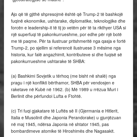
Ajo që të gjithë shpresojmë është që Trump-2 të bashkojë
fuqinë ekonomike, ushtarake, diplomatike, teknologjike dhe
forcën e leadership-it të tij jo vetëm për të ta rikthyer USA si
një superfuqi të pakonkurrueshme, por edhe për një botë
me të paqme. Për ta ilustruar pritshmeritë nga qasja e fortë
Trump-2, po sjellim si referencë ilustruese 3 mësime nga
historia, kur falë angazhimit, kontributeve si dhe fuqisë së
pakonkurrueshme ushtarake të SHBA:
(a) Bashkimi Sovjetik u tërhoq (me bisht në shalë) nga
pragu i një konflikti bërthamor, SHBA për vendosjen e
raketave në Kubë në 1962. (b) Më 1989 u rrëzua Muri i
Berlinit dhe përfundoi Lufta e Ftohtë.
(c) Tri fuqi gjakatare të Luftës së II (Gjermania e Hitlerit,
Italia e Musolinit dhe Japonia Perandorake) u gjunjëzuan
në maj 1945, ndërsa Japonia në shtator 1945, pas
bombardimeve atomike të Hiroshimës dhe Nagasakit.