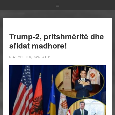
Trump-2, pritshmëritë dhe
sfidat madhore!
NOVEMBER 20, 2024
BY
S P