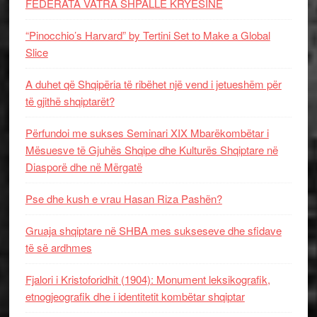
FEDERATA VATRA SHPALLË KRYESINË
“Pinocchio’s Harvard” by Tertini Set to Make a Global
Slice
A duhet që Shqipëria të ribëhet një vend i jetueshëm për
të gjithë shqiptarët?
Përfundoi me sukses Seminari XIX Mbarëkombëtar i
Mësuesve të Gjuhës Shqipe dhe Kulturës Shqiptare në
Diasporë dhe në Mërgatë
Pse dhe kush e vrau Hasan Riza Pashën?
Gruaja shqiptare në SHBA mes sukseseve dhe sfidave
të së ardhmes
Fjalori i Kristoforidhit (1904): Monument leksikografik,
etnogjeografik dhe i identitetit kombëtar shqiptar