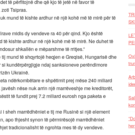
 të përfitojnë dhe që kjo të jetë në favor të
zoti Tsipras.
TR
 nuk mund të kishte ardhur në një kohë më të mirë për të
SK
allrave midis dy vendeve ra 40 për qind. Kjo është
LE
d të kishte ardhur në një kohë më të mirë. Ne duhet të
PE
ndosur shkallën e mëparshme të rritjes.”
Oxh
a e tij mund të shqyrtojë heqjen e Greqisë, Hungarisë dhe
tru
 si kundërpërgjigje ndaj sanksioneve perëndimore
krizën Ukrainë.
Arb
aketa ndërkombëtare e shpëtimit prej mëse 240 miliard
iden
 javësh nëse nuk arrin një marrëveshje me kreditorët,
këstit të fundit prej 7.2 miliard eurosh nga paketa e
Sal
ko
ai i sheh marrëdhëniet e tij me Rusinë si një element
“Do
n, apo thjesht synon të përmirësojë marrëdhëniet
her
hjet tradicionalisht të ngrohta mes të dy vendeve.