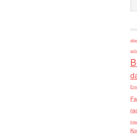
alba
asll
B
d
Env
Fa
ra
Inte
Ko