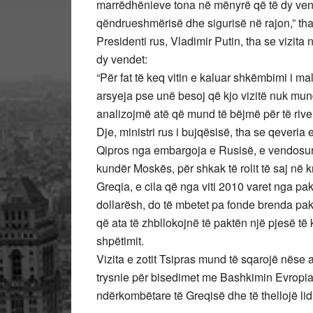
marrëdhënieve tona në mënyrë që të dy vendet
qëndrueshmërisë dhe sigurisë në rajon,” tha 
Presidenti rus, Vladimir Putin, tha se vizita
dy vendet:
“Për fat të keq vitin e kaluar shkëmbimi i m
arsyeja pse unë besoj që kjo vizitë nuk mun
analizojmë atë që mund të bëjmë për të rive
Dje, ministri rus i bujqësisë, tha se qeveri
Qipros nga embargoja e Rusisë, e vendosur
kundër Moskës, për shkak të rolit të saj në 
Greqia, e cila që nga viti 2010 varet nga p
dollarësh, do të mbetet pa fonde brenda pak
që ata të zhbllokojnë të paktën një pjesë të 
shpëtimit.
Vizita e zotit Tsipras mund të sqarojë nëse 
trysnie për bisedimet me Bashkimin Evropia
ndërkombëtare të Greqisë dhe të thellojë lid