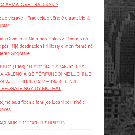
PO ARMATOSET BALLKANI?
za e vlerave – Tragjedia e vërtetë e tranzicionit
iptar
en Coast sjell Nammos Hotels & Resorts në
ipëri: Një destinacion i ri lifestyle merr formë në
ierën Shqiptare
EBLO (1966) / HISTORIA E SPANJOLLES
A VALENCIA QË PËRFUNDOI NË LUSHNJE
29 VJET PRITJE (1937 – 1966) TË NJË
LEFONATE NGA DY MOTRAT
tojmë sakrificën e familjes Lleshi për lirinë e
sovës
AÇI NUK E MPOSHTI SHPIRTIN