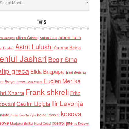
TAGS
arben llalla
alfons Grishaj
Anton Cefa
no kolonjari
Astrit Lulushi
Aurenc Bebja
an Bushati
ehlul Jashari
Beqir Sina
alip greca
Elida Buçpapaj
Elmi Berisha
Eugjen Merlika
er Bytyci
Ermira Babamusta
Frank shkreli
hri Xharra
Fritz
Ilir Levonja
Gezim Llojdia
dovani
kosova
rviste
Kolec Traboini
Keze Kozeta Zylo
sove
nderroi jete
Marjana Bulku
ne Kosove
Murat Gecaj