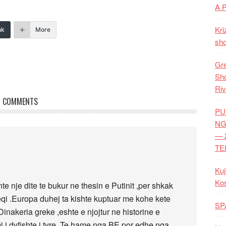
A 
Kri
nk
More
shq
Gre
Shq
Riv
COMMENTS
PU
NG
— 
TE
Kuj
Ko
nte nje dite te bukur ne thesin e Putinit ,per shkak
qi .Europa duhej ta kishte kuptuar me kohe kete
SP
 .Dinakeria greke ,eshte e njojtur ne historine e
i i dyfishte i tyre ,Te hame nga BE por edhe nga