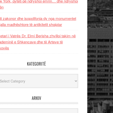
 York, qyteti që ndryshoi emrin… dhe ndryshoi
ën
i zakonor dhe isopolifonia dy nga monumentet
jalla madhështore të antikitetit shqiptar
etari i Vatrës Dr. Elmi Berisha zhvilloi takim në
deminë e Shkencave dhe të Arteve të
sovës
KATEGORITË
egoritë
ARKIV
iv