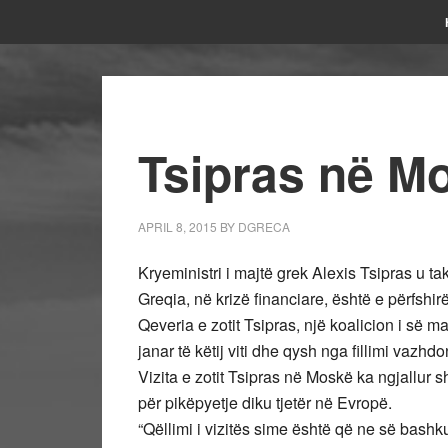
Tsipras në M
APRIL 8, 2015
BY
DGRECA
Kryeministri i majtë grek Alexis Tsipras u t
Greqia, në krizë financiare, është e përfshir
Qeveria e zotit Tsipras, një koalicion i së m
janar të këtij viti dhe qysh nga fillimi vazhd
Vizita e zotit Tsipras në Moskë ka ngjallur
për pikëpyetje diku tjetër në Evropë.
“Qëllimi i vizitës sime është që ne së bashku 