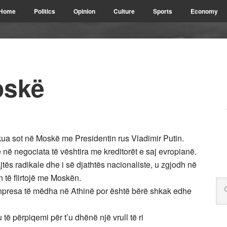
Home
Politics
Opinion
Culture
Sports
Economy
oskë
akua sot në Moskë me Presidentin rus Vladimir Putin.
ë në negociata të vështira me kreditorët e saj evropianë.
ajtës radikale dhe i së djathtës nacionaliste, u zgjodh në
on të flirtojë me Moskën.
 shpresa të mëdha në Athinë por është bërë shkak edhe
të përpiqemi për t’u dhënë një vrull të ri