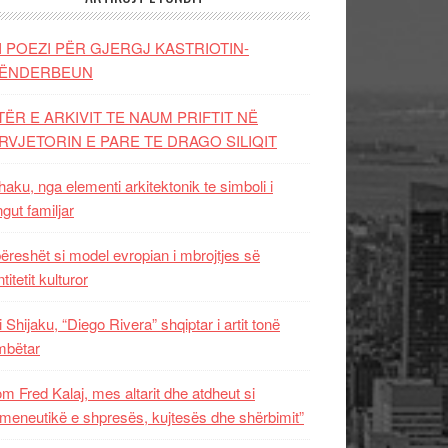
I POEZI PËR GJERGJ KASTRIOTIN-
ËNDERBEUN
TËR E ARKIVIT TE NAUM PRIFTIT NË
RVJETORIN E PARE TE DRAGO SILIQIT
aku, nga elementi arkitektonik te simboli i
ngut familjar
ëreshët si model evropian i mbrojtjes së
titetit kulturor
i Shijaku, “Diego Rivera” shqiptar i artit tonë
mbëtar
m Fred Kalaj, mes altarit dhe atdheut si
meneutikë e shpresës, kujtesës dhe shërbimit”