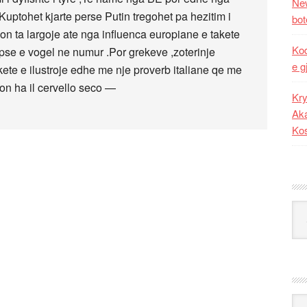
New
Kuptohet kjarte perse Putin tregohet pa hezitim i
bot
n ta largoje ate nga influenca europiane e takete
Kod
 pse e vogel ne numur .Por grekeve ,zoterinje
e g
ete e ilustroje edhe me nje proverb italiane qe me
non ha il cervello seco —
Kry
Aka
Ko
Kat
Ark