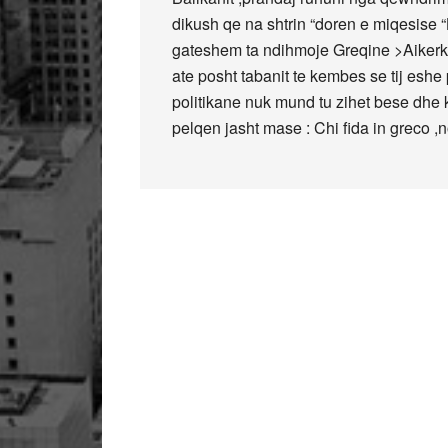
dikush qe na shtrin “doren e miqesise “
gateshem ta ndihmoje Greqine >Aikerko
ate posht tabanit te kembes se tij eshe
politikane nuk mund tu zihet bese dhe k
pelqen jasht mase : Chi fida in greco ,