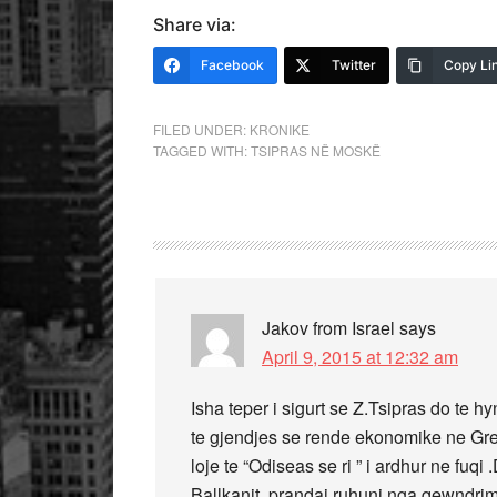
Share via:
Facebook
Twitter
Copy Li
FILED UNDER:
KRONIKE
TAGGED WITH:
TSIPRAS NË MOSKË
Jakov from Israel
says
April 9, 2015 at 12:32 am
Isha teper i sigurt se Z.Tsipras do te hy
te gjendjes se rende ekonomike ne Gre
loje te “Odiseas se ri ” i ardhur ne fuqi
Ballkanit ,prandaj ruhuni nga qewndrim