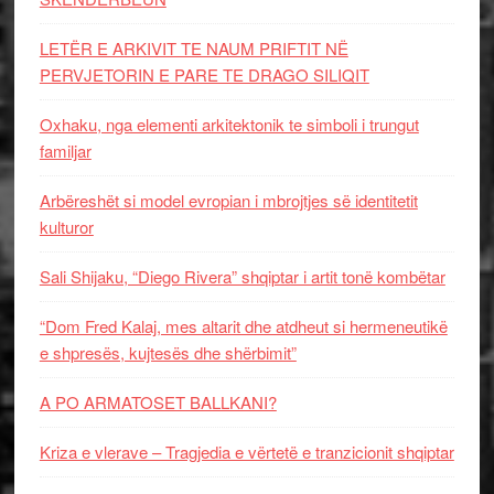
LETËR E ARKIVIT TE NAUM PRIFTIT NË
PERVJETORIN E PARE TE DRAGO SILIQIT
Oxhaku, nga elementi arkitektonik te simboli i trungut
familjar
Arbëreshët si model evropian i mbrojtjes së identitetit
kulturor
Sali Shijaku, “Diego Rivera” shqiptar i artit tonë kombëtar
“Dom Fred Kalaj, mes altarit dhe atdheut si hermeneutikë
e shpresës, kujtesës dhe shërbimit”
A PO ARMATOSET BALLKANI?
Kriza e vlerave – Tragjedia e vërtetë e tranzicionit shqiptar