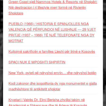
Green Coast sjell Nammos Hotels & Resorts në Shqipëri:
Një destinacion i ri lifestyle merr formë në Rivierën
Shqiptare
PUEBLO (1966) / HISTORIA E SPANJOLLES NGA
VALENCIA QË PËRFUNDOI NË LUSHNJE — 29 VJET
PRITJE (1937 – 1966) TË NJË TELEFONATE NGA DY
MOTRAT
Kujtojmë sakrificën e familjes Lleshi për lirinë e Kosovës
SPAÇI NUK E MPOSHTI SHPIRTIN
New York, qyteti që ndryshoi emrin… dhe ndryshoi botën
Kodi zakonor dhe isopolifonia dy nga monumentet e gjalla
madhështore të antikitetit shqiptar
Kryetari i Vatrës Dr. Elmi Berisha zhvilloi takim në
Akademinë e Shkencave dhe të Arteve të Kosovës