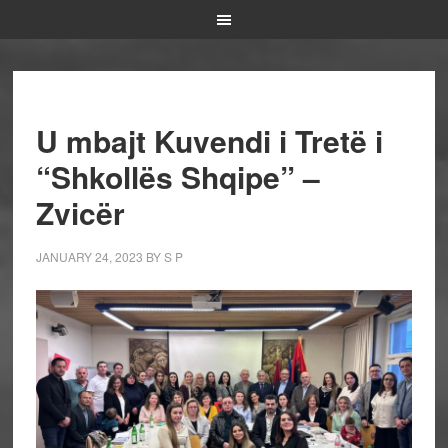
U mbajt Kuvendi i Tretë i
“Shkollës Shqipe” –
Zvicër
JANUARY 24, 2023
BY
S P