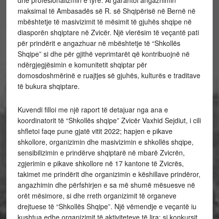
dhe profesionalizmin e tyre. Ai garantoi angazhimin
maksimal të Ambasadës së R. së Shqipërisë në Bernë në
mbështetje të masivizimit të mësimit të gjuhës shqipe në
diasporën shqiptare në Zvicër. Një vlerësim të veçantë pati
për prindërit e angazhuar në mbështetje të “Shkollës
Shqipe” si dhe për gjithë veprimtarët që kontribuojnë në
ndërgjegjësimin e komunitetit shqiptar për
domosdoshmërinë e ruajtjes së gjuhës, kulturës e traditave
të bukura shqiptare.
Kuvendi filloi me një raport të detajuar nga ana e
koordinatorit të “Shkollës shqipe” Zvicër Vaxhid Sejdiut, i cili
shfletoi faqe pune gjatë vitit 2022; hapjen e pikave
shkollore, organizimin dhe masivizimin e shkollës shqipe,
sensibilizimin e prindërve shqiptarë në mbarë Zvicrën,
zgjerimin e pikave shkollore në 17 kantone të Zvicrës,
takimet me prindërit dhe organizimin e këshillave prindëror,
angazhimin dhe përfshirjen e sa më shumë mësuesve në
orët mësimore, si dhe rreth organizimit të organeve
drejtuese të “Shkollës Shqipe”. Një vëmendje e veçantë iu
kushtua edhe organizimit të aktiviteteve të lira: si konkursit