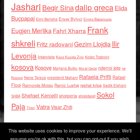
Jashari
dalip greca
Beqir Sina
Elida
Buçpapaj
Enver Bytyci
Elmi Berisha
Ermira Babamusta
Frank
Eugjen Merlika
Fahri Xharra
shkreli
Ilir
Gezim Llojdia
Fritz radovani
Levonja
Interviste
Kolec Traboini
Keze Kozeta Zylo
kosova
Kosove
nderroi jete
Marjana Bulku
ne
Murat Gecaj
Rafaela Prifti
Rafael
Nene Tereza
Kosove
presidenti Nishani
Floqi
Raimonda Moisiu
Ramiz Lushaj
reshat kripa
Sadik Elshani
Sokol
Shefqet Kercelli
shqiperia
shqiptaret
SHBA
Paja
Vatra
Visar Zhiti
Thaci
This website uses cookies to improve your experience. We'll
assume you're ok with this, but you can opt-out if you wish.