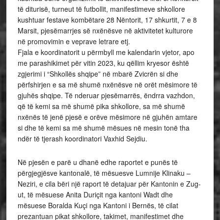
të diturisë, turneut të futbollit, manifestimeve shkollore
kushtuar festave kombëtare 28 Nëntorit, 17 shkurtit, 7 e 8
Marsit, pjesëmarrjes së nxënësve në aktivitetet kulturore
në promovimin e veprave letrare etj.
Fjala e koordinatorit u përmbyll me kalendarin vjetor, apo
me parashikimet për vitin 2023, ku qëllim kryesor është
zgjerimi i “Shkollës shqipe” në mbarë Zvicrën si dhe
përfshirjen e sa më shumë nxënësve në orët mësimore të
gjuhës shqipe. Të nderuar pjesëmarrës, ëndrra vazhdon,
që të kemi sa më shumë pika shkollore, sa më shumë
nxënës të jenë pjesë e orëve mësimore në gjuhën amtare
si dhe të kemi sa më shumë mësues në mesin tonë tha
ndër të tjerash koordinatori Vaxhid Sejdiu.
Në pjesën e parë u dhanë edhe raportet e punës të
përgjegjësve kantonalë, të mësuesve Lumnije Klinaku –
Neziri, e cila bëri një raport të detajuar për Kantonin e Zug-
ut, të mësuese Anita Duriçit nga kantoni Wadt dhe
mësuese Boralda Kuçi nga Kantoni i Bernës, të cilat
prezantuan pikat shkollore, takimet, manifestimet dhe