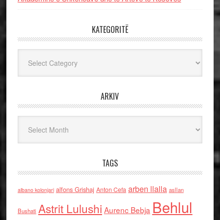
KATEGORITË
Kategoritë
ARKIV
Arkiv
TAGS
arben llalla
alfons Grishaj
Anton Cefa
asllan
albano kolonjari
Behlul
Astrit Lulushi
Aurenc Bebja
Bushati