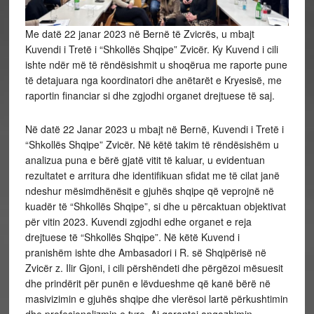
Me datë 22 janar 2023 në Bernë të Zvicrës, u mbajt
Kuvendi i Tretë i “Shkollës Shqipe” Zvicër. Ky Kuvend i cili
ishte ndër më të rëndësishmit u shoqërua me raporte pune
të detajuara nga koordinatori dhe anëtarët e Kryesisë, me
raportin financiar si dhe zgjodhi organet drejtuese të saj.
Në datë 22 Janar 2023 u mbajt në Bernë, Kuvendi i Tretë i
“Shkollës Shqipe” Zvicër. Në këtë takim të rëndësishëm u
analizua puna e bërë gjatë vitit të kaluar, u evidentuan
rezultatet e arritura dhe identifikuan sfidat me të cilat janë
ndeshur mësimdhënësit e gjuhës shqipe që veprojnë në
kuadër të “Shkollës Shqipe”, si dhe u përcaktuan objektivat
për vitin 2023. Kuvendi zgjodhi edhe organet e reja
drejtuese të “Shkollës Shqipe”. Në këtë Kuvend i
pranishëm ishte dhe Ambasadori i R. së Shqipërisë në
Zvicër z. Ilir Gjoni, i cili përshëndeti dhe përgëzoi mësuesit
dhe prindërit për punën e lëvdueshme që kanë bërë në
masivizimin e gjuhës shqipe dhe vlerësoi lartë përkushtimin