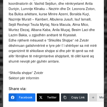
koordinatorin dr. Vaxhid Sejdiun, dhe nënkryetaret Anita
Duriçin, Lumnije Klinaku – Nezirin dhe Dr. Leonora Zoton,
Iba Bulica arkëtare, kurse Minire Azemi, Boralda Kuçi,
Nazmije Murati – Kamberi, Albulena Jusufi, Isuf Ismaili,
Sejdi Rexhepi Teuta Myrtaj, Nora Macula, Alma Mico,
Murtez Elezaj, Albana Kaba, Anila Muçaj, Besim Laci dhe
Lazim Bakia, u zgjodhën anëtarë të Kryesisë.
Edhe njëherë mësuesit e “Shkollës Shqipe” në Zvicër
dëshmuan gatishmërinë e tyre për t`i shërbyer sa më mirë
organizimit të shkollave shqipe si dhe për të qenë sa më
afër fëmijëve të mërgimtarëve shqiptarë, të cilët kanë aq
shumë nevojë për gjuhën amtare.
“Shkolla shqipe” Zvicër
Sektori për informim
Share via:
Facebook
Twitter
Copy Link
More