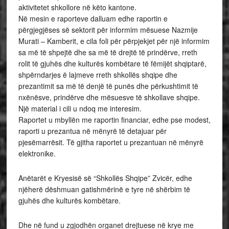
aktivitetet shkollore në këto kantone.
Në mesin e raporteve dalluam edhe raportin e
përgjegjëses së sektorit për informim mësuese Nazmije
Murati – Kamberit, e cila foli për përpjekjet për një informim
sa më të shpejtë dhe sa më të drejtë të prindërve, rreth
rolit të gjuhës dhe kulturës kombëtare të fëmijët shqiptarë,
shpërndarjes ë lajmeve rreth shkollës shqipe dhe
prezantimit sa më të denjë të punës dhe përkushtimit të
nxënësve, prindërve dhe mësuesve të shkollave shqipe.
Një material i cili u ndoq me interesim.
Raportet u mbyllën me raportin financiar, edhe pse modest,
raporti u prezantua në mënyrë të detajuar për
pjesëmarrësit. Të gjitha raportet u prezantuan në mënyrë
elektronike.
Anëtarët e Kryesisë së “Shkollës Shqipe” Zvicër, edhe
njëherë dëshmuan gatishmërinë e tyre në shërbim të
gjuhës dhe kulturës kombëtare.
Dhe në fund u zgjodhën organet drejtuese në krye me