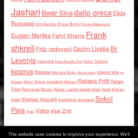
Jashari
dalip greca
Beqir Sina
Elida
Buçpapaj
Enver Bytyci
Elmi Berisha
Ermira Babamusta
Frank
Eugjen Merlika
Fahri Xharra
shkreli
Ilir
Gezim Llojdia
Fritz radovani
Levonja
Interviste
Kolec Traboini
Keze Kozeta Zylo
kosova
Kosove
nderroi jete
Marjana Bulku
ne
Murat Gecaj
Rafaela Prifti
Rafael
Nene Tereza
Kosove
presidenti Nishani
Floqi
Raimonda Moisiu
Ramiz Lushaj
reshat kripa
Sadik Elshani
Sokol
Shefqet Kercelli
shqiperia
shqiptaret
SHBA
Paja
Vatra
Visar Zhiti
Thaci
This website uses cookies to improve your experience. We'll