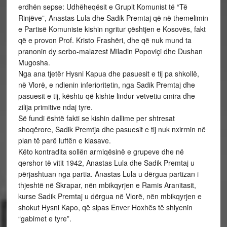
erdhën sepse: Udhëheqësit e Grupit Komunist të “Të
Rinjëve”, Anastas Lula dhe Sadik Premtaj që në themelimin
e Partisë Komuniste kishin ngritur çështjen e Kosovës, fakt
që e provon Prof. Kristo Frashëri, dhe që nuk mund ta
pranonin dy serbo-malazest Miladin Popoviçi dhe Dushan
Mugosha.
Nga ana tjetër Hysni Kapua dhe pasuesit e tij pa shkollë,
në Vlorë, e ndienin inferioritetin, nga Sadik Premtaj dhe
pasuesit e tij, kështu që kishte lindur vetvetiu cmira dhe
zilija primitive ndaj tyre.
Së fundi është fakti se kishin dallime per shtresat
shoqërore, Sadik Premtja dhe pasuesit e tij nuk nxirrnin në
plan të parë luftën e klasave.
Këto kontradita sollën armiqësinë e grupeve dhe në
qershor të vitit 1942, Anastas Lula dhe Sadik Premtaj u
përjashtuan nga partia. Anastas Lula u dërgua partizan i
thjeshtë në Skrapar, nën mbikqyrjen e Ramis Aranitasit,
kurse Sadik Premtaj u dërgua në Vlorë, nën mbikqyrjen e
shokut Hysni Kapo, që sipas Enver Hoxhës të shlyenin
“gabimet e tyre”.