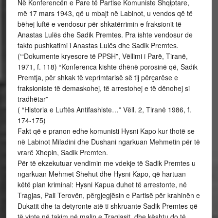
Në Konferencën e Pare të Partise Komuniste Shqiptare,
më 17 mars 1943, që u mbajt në Labinot, u vendos që të
bëhej luftë e vendosur për shkatërrimin e fraksionit të
Anastas Lulës dhe Sadik Premtes. Pra ishte vendosur de
fakto pushkatimi i Anastas Lulës dhe Sadik Premtes.
(‘“Dokumente kryesore të PPSH”, Vëllimi i Parë, Tiranë,
1971, f. 118) “Konferenca kishte dhënë porosinë që, Sadik
Premtja, për shkak të veprimtarisë së tij përçarëse e
fraksioniste të demaskohej, të arrestohej e të dënohej si
tradhëtar”
( “Historia e Luftës Antifashiste…” Vëll. 2, Tiranë 1986, f.
174-175)
Fakt që e pranon edhe komunisti Hysni Kapo kur thotë se
në Labinot Miladini dhe Dushani ngarkuan Mehmetin për të
vrarë Xhepin, Sadik Premten.
Për të ekzekutuar vendimin me vdekje të Sadik Premtes u
ngarkuan Mehmet Shehut dhe Hysni Kapo, që hartuan
këtë plan kriminal: Hysni Kapua duhet të arrestonte, në
Tragjas, Pali Terovën, përgjegjësin e Partisë për krahinën e
Dukatit dhe ta detyronte atë ti shkruante Sadik Premtes që
të vinte në takim në malin e Tragjasit, dhe kështu do të