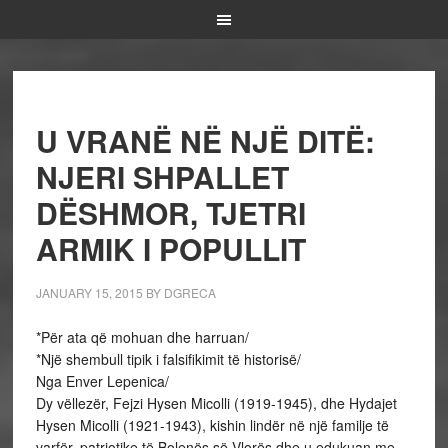
U VRANË NË NJË DITË:
NJERI SHPALLET
DËSHMOR, TJETRI
ARMIK I POPULLIT
JANUARY 15, 2015
BY
DGRECA
*Për ata që mohuan dhe harruan/
*Një shembull tipik i falsifikimit të historisë/
Nga Enver Lepenica/
Dy vëllezër, Fejzi Hysen Micolli (1919-1945), dhe Hydajet
Hysen Micolli (1921-1943), kishin lindër në një familje të
varfër, patriotike të Bolenës së Vlorës dhe u edukuan me