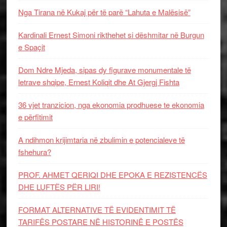
Nga Tirana në Kukaj për të parë “Lahuta e Malësisë”
Kardinali Ernest Simoni rikthehet si dëshmitar në Burgun
e Spaçit
Dom Ndre Mjeda, sipas dy figurave monumentale të
letrave shqipe, Ernest Koliqit dhe At Gjergj Fishta
36 vjet tranzicion, nga ekonomia prodhuese te ekonomia
e përfitimit
A ndihmon krijimtaria në zbulimin e potencialeve të
fshehura?
PROF. AHMET QERIQI DHE EPOKA E REZISTENCЁS
DHE LUFTЁS PЁR LIRI!
FORMAT ALTERNATIVE TË EVIDENTIMIT TË
TARIFËS POSTARE NË HISTORINË E POSTËS