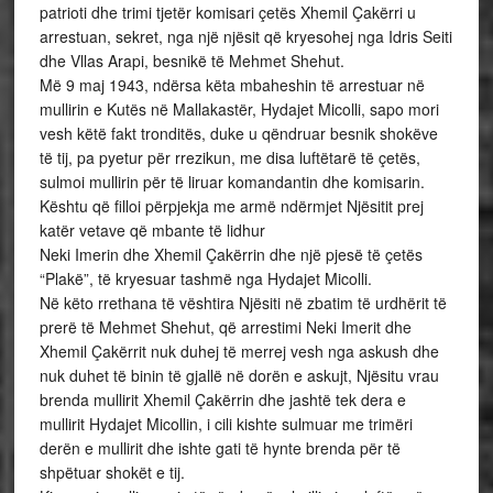
patrioti dhe trimi tjetër komisari çetës Xhemil Çakërri u
arrestuan, sekret, nga një njësit që kryesohej nga Idris Seiti
dhe Vllas Arapi, besnikë të Mehmet Shehut.
Më 9 maj 1943, ndërsa këta mbaheshin të arrestuar në
mullirin e Kutës në Mallakastër, Hydajet Micolli, sapo mori
vesh këtë fakt tronditës, duke u qëndruar besnik shokëve
të tij, pa pyetur për rrezikun, me disa luftëtarë të çetës,
sulmoi mullirin për të liruar komandantin dhe komisarin.
Kështu që filloi përpjekja me armë ndërmjet Njësitit prej
katër vetave që mbante të lidhur
Neki Imerin dhe Xhemil Çakërrin dhe një pjesë të çetës
“Plakë”, të kryesuar tashmë nga Hydajet Micolli.
Në këto rrethana të vështira Njësiti në zbatim të urdhërit të
prerë të Mehmet Shehut, që arrestimi Neki Imerit dhe
Xhemil Çakërrit nuk duhej të merrej vesh nga askush dhe
nuk duhet të binin të gjallë në dorën e askujt, Njësitu vrau
brenda mullirit Xhemil Çakërrin dhe jashtë tek dera e
mullirit Hydajet Micollin, i cili kishte sulmuar me trimëri
derën e mullirit dhe ishte gati të hynte brenda për të
shpëtuar shokët e tij.