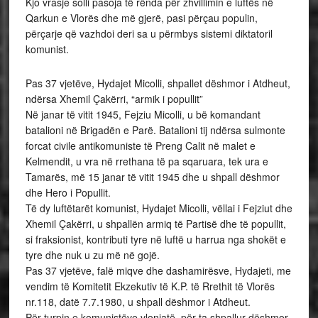
Kjo vrasje solli pasoja të rënda për zhvillimin e luftës në
Qarkun e Vlorës dhe më gjerë, pasi përçau populin,
përçarje që vazhdoi deri sa u përmbys sistemi diktatoril
komunist.
Pas 37 vjetëve, Hydajet Micolli, shpallet dëshmor i Atdheut,
ndërsa Xhemil Çakërri, “armik i popullit”
Në janar të vitit 1945, Fejziu Micolli, u bë komandant
batalioni në Brigadën e Parë. Batalioni tij ndërsa sulmonte
forcat civile antikomuniste të Preng Calit në malet e
Kelmendit, u vra në rrethana të pa sqaruara, tek ura e
Tamarës, më 15 janar të vitit 1945 dhe u shpall dëshmor
dhe Hero i Popullit.
Të dy luftëtarët komunist, Hydajet Micolli, vëllai i Fejziut dhe
Xhemil Çakërri, u shpallën armiq të Partisë dhe të popullit,
si fraksionist, kontributi tyre në luftë u harrua nga shokët e
tyre dhe nuk u zu më në gojë.
Pas 37 vjetëve, falë miqve dhe dashamirësve, Hydajeti, me
vendim të Komitetit Ekzekutiv të K.P. të Rrethit të Vlorës
nr.118, datë 7.7.1980, u shpall dëshmor i Atdheut.
Për turpin e komunistëve vlonjatë, për ta shpallur dëshmor