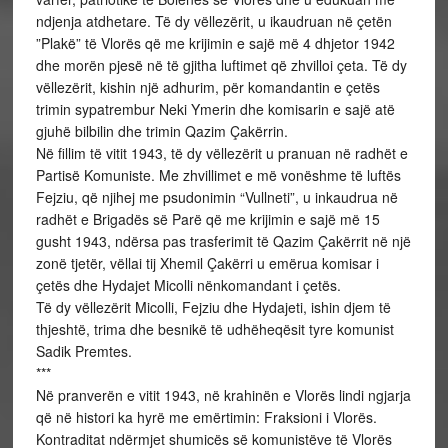
ndjenja atdhetare. Të dy vëllezërit, u ikaudruan në çetën
”Plakë” të Vlorës që me krijimin e sajë më 4 dhjetor 1942
dhe morën pjesë në të gjitha luftimet që zhvilloi çeta. Të dy
vëllezërit, kishin një adhurim, për komandantin e çetës
trimin sypatrembur Neki Ymerin dhe komisarin e sajë atë
gjuhë bilbilin dhe trimin Qazim Çakërrin.
Në fillim të vitit 1943, të dy vëllezërit u pranuan në radhët e
Partisë Komuniste. Me zhvillimet e më vonëshme të luftës
Fejziu, që njihej me psudonimin “Vullneti”, u inkaudrua në
radhët e Brigadës së Parë që me krijimin e sajë më 15
gusht 1943, ndërsa pas trasferimit të Qazim Çakërrit në një
zonë tjetër, vëllai tij Xhemil Çakërri u emërua komisar i
çetës dhe Hydajet Micolli nënkomandant i çetës.
Të dy vëllezërit Micolli, Fejziu dhe Hydajeti, ishin djem të
thjeshtë, trima dhe besnikë të udhëheqësit tyre komunist
Sadik Premtes.
***
Në pranverën e vitit 1943, në krahinën e Vlorës lindi ngjarja
që në histori ka hyrë me emërtimin: Fraksioni i Vlorës.
Kontraditat ndërmjet shumicës së komunistëve të Vlorës