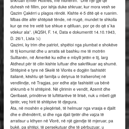
shkruan Enver Hoxhës, me hidhërim: “Dhe një gjë që
duhesh në fillim, por ishja duke shkruar, kur mora vesh se
Qazim Çakërri u plagos rëndë. Kishte 4-5 ditë që e ruanim.
Mbas dite afër shtëpisë tënde, në rrugë, mundet te shkolla
kur qe me tre vetë tue shkue e qëlluan, por çe do që s`ka
vdekur ala”. (AQSH, F. 14, Data e dokumentit 14.10.1943,
D. 26/1, Lista ¼)
Qazimi, ky trim dhe patriot, shpëtoi nga plumbat e shokëve
të tij komunist dhe u arratis së bashku me të motrën
Sulltanën, në Amerikë ku edhe e mbylli jetën e tij, larg
Atdheut për të cilin kishte luftuar dhe sakrifikuar aq shumë.
Shtëpinë e tyre në Skelë të Vlorës e dogjën fashistët
italianë, kështu që familja u detyrua të trafserohej në
vendlindje, në Tragjas, por edhe atje fashistët ua bënë
shkrumb e hi shtëpinë. Në çlirimin e vendit, Azemit dhe
Qeribasë, prindërve të luftëtarëve të lirisë, nuk u mbeti gjë
tjetër, veç hirit të shtëpive të djegura.
Ata, në moshën e pleqërisë, të helmuar nga vrasja e djalit
dhe e dhëndërrit, si dhe nga djali tjetër dhe vajza të
arratisur u kthyen në Vlorë, në një gjendje të mjeruar, pa
bukë, pa shtëpi, të persekutuar dhe të përbuzuar, u