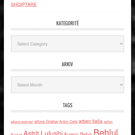
SHQIPTARE
KATEGORITË
Kategoritë
ARKIV
Arkiv
TAGS
arben llalla
alfons Grishaj
Anton Cefa
asllan
albano kolonjari
Behlul
Astrit Lulushi
Aurenc Bebja
Bushati