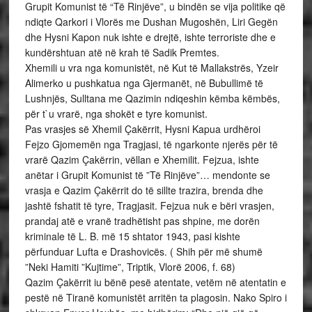
Grupit Komunist të “Të Rinjëve”, u bindën se vija politike që
ndiqte Qarkori i Vlorës me Dushan Mugoshën, Liri Gegën
dhe Hysni Kapon nuk ishte e drejtë, ishte terroriste dhe e
kundërshtuan atë në krah të Sadik Premtes.
Xhemili u vra nga komunistët, në Kut të Mallakstrës, Yzeir
Alimerko u pushkatua nga Gjermanët, në Bubullimë të
Lushnjës, Sulltana me Qazimin ndiqeshin këmba këmbës,
për t`u vrarë, nga shokët e tyre komunist.
Pas vrasjes së Xhemil Çakërrit, Hysni Kapua urdhëroi
Fejzo Gjomemën nga Tragjasi, të ngarkonte njerës për të
vrarë Qazim Çakërrin, vëllan e Xhemilit. Fejzua, ishte
anëtar i Grupit Komunist të ”Të Rinjëve”… mendonte se
vrasja e Qazim Çakërrit do të sillte trazira, brenda dhe
jashtë fshatit të tyre, Tragjasit. Fejzua nuk e bëri vrasjen,
prandaj atë e vranë tradhëtisht pas shpine, me dorën
kriminale të L. B. më 15 shtator 1943, pasi kishte
përfunduar Lufta e Drashovicës. ( Shih për më shumë
”Neki Hamiti ”Kujtime”, Triptik, Vlorë 2006, f. 68)
Qazim Çakërrit iu bënë pesë atentate, vetëm në atentatin e
pestë në Tiranë komunistët arritën ta plagosin. Nako Spiro i