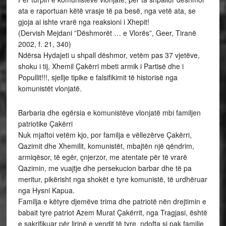
ata e raportuan këtë vrasje të pa besë, nga vetë ata, se
gjoja ai ishte vrarë nga reaksioni i Xhepit!
(Dervish Mejdani ”Dëshmorët … e Vlorës”, Geer, Tiranë
2002, f. 21, 340)
Ndërsa Hydajeti u shpall dëshmor, vetëm pas 37 vjetëve,
shoku i tij, Xhemil Çakërri mbeti armik i Partisë dhe i
Popullit!!!, sjellje tipike e falsifikimit të historisë nga
komunistët vlonjatë.
Barbaria dhe egërsia e komunistëve vlonjatë mbi familjen
patriotike Çakërri
Nuk mjaftoi vetëm kjo, por familja e vëllezërve Çakërri,
Qazimit dhe Xhemilit, komunistët, mbajtën një qëndrim,
armiqësor, të egër, çnjerzor, me atentate për të vrarë
Qazimin, me vuajtje dhe persekucion barbar dhe të pa
meritur, pikërisht nga shokët e tyre komunistë, të urdhëruar
nga Hysni Kapua.
Familja e këtyre djemëve trima dhe patriotë nën drejtimin e
babait tyre patriot Azem Murat Çakërrit, nga Tragjasi, është
e sakrifikuar për lirinë e vendit të tyre, ndofta si pak familje