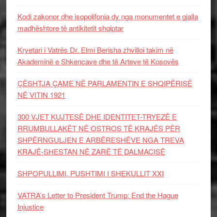
Kodi zakonor dhe isopolifonia dy nga monumentet e gjalla
madhështore të antikitetit shqiptar
Kryetari i Vatrës Dr. Elmi Berisha zhvilloi takim në
Akademinë e Shkencave dhe të Arteve të Kosovës
ÇËSHTJA ÇAME NË PARLAMENTIN E SHQIPËRISË
NË VITIN 1921
300 VJET KUJTESË DHE IDENTITET-TRYEZË E
RRUMBULLAKËT NË OSTROS TË KRAJËS PËR
SHPËRNGULJEN E ARBËRESHËVE NGA TREVA
KRAJË-SHESTAN NË ZARË TË DALMACISË
SHPOPULLIMI, PUSHTIMI I SHEKULLIT XXI
VATRA’s Letter to President Trump: End the Hague
Injustice