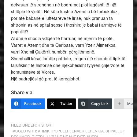
detyruan të strehohen në bodrumet plot lagështi të një
shtëpie të vjetër. Në këto kushte Azemi u bë turbekuloz,
por atë babanë e luftëtarëve të lirisë, nuk pranuan ta
shtronin as në spital sepse i thoshin: je babai i armiqve të
popullit!?
Ai dhe e shoqia vdiqën të harruar, në mjerim të plotë.
Varret e Azemit dhe të Qeribasë, varri Yzeir Alimerkos,
varri Xhemil Çakërrit humbën përgjithmonë.
Shembulli kësaj familje patriote, tregon një shembull tipik të
falsifikimit të historisë dhe njëkohësisht fytyrën çnjerzore të
komunistëve të Vlorës.
Një padrejtësi që pret të koregjohet.
Share via:
Facebook
Twitter
Copy Link
More
FILED UNDER:
HISTORI
TAGGED WITH:
ARMIK I POPULLIT
,
ENVER LEPENICA
,
SHPALLET
DËSHMOR
,
TJETRI
,
U VRANË NË NJË DITË: NJERI