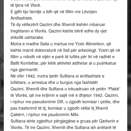
të tjera në Vlorë.
E gjith kjo familje u lidh që në fillim me Lëvizjen
Antifashiste.
Të dy vëllezërit Qazimi dhe Xhemili kishën mbaruar
tregëtaren e Vlorës. Qazimi kishte bërë edhe dy vjet
shkollë ushtarake.
Motra e madhe Salia u martua me Yzeir Alimerkon, që
kishte marrë doktoraturë në Itali për arkeologji. Yzeiri që në
fillim u ndodh në vijën e parë të luftës për liri në radhët e
Ballit Kombëtar, për këtë aktivitet atdhetar ai u pushkatua
nga gjermanët.
Në vitin 1942, motra tjetër Sulltana si antifashiste e
luftëtare, u arrestua dhe u burgos nga fashistët
Qazimi, Xhemili dhe Sulltana u inkuadruan në çetën “Plakë”
të Vlorës, që me krijimin e sajë më 4 dhjetor 1942. Qazimi,
i njohur me pseudonimin Difi, u zgjodh komisar i çetës, dhe
pas trasferimit të tij, komisar u zgjodh vëllai tij Xhemil
Çakërri, i njohur me psudonimin Milo.
Sulltana ishte zgjedhur përgjegjëse e gruas për Qarkorin e
Vlorës. Të tre Qazimi, Xhemili dhe Sulltana ish anëtarë të