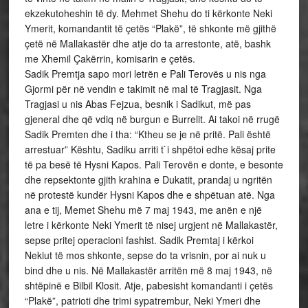
ekzekutoheshin të dy. Mehmet Shehu do ti kërkonte Neki
Ymerit, komandantit të çetës “Plakë”, të shkonte më gjithë
çetë në Mallakastër dhe atje do ta arrestonte, atë, bashk
me Xhemil Çakërrin, komisarin e çetës.
Sadik Premtja sapo mori letrën e Pali Terovës u nis nga
Gjormi për në vendin e takimit në mal të Tragjasit. Nga
Tragjasi u nis Abas Fejzua, besnik i Sadikut, më pas
gjeneral dhe që vdiq në burgun e Burrelit. Ai takoi në rrugë
Sadik Premten dhe i tha: “Ktheu se je në pritë. Pali është
arrestuar” Kështu, Sadiku arriti t`i shpëtoi edhe kësaj prite
të pa besë të Hysni Kapos. Pali Terovën e donte, e besonte
dhe repsektonte gjith krahina e Dukatit, prandaj u ngritën
në protestë kundër Hysni Kapos dhe e shpëtuan atë. Nga
ana e tij, Memet Shehu më 7 maj 1943, me anën e një
letre i kërkonte Neki Ymerit të nisej urgjent në Mallakastër,
sepse pritej operacioni fashist. Sadik Premtaj i kërkoi
Nekiut të mos shkonte, sepse do ta vrisnin, por ai nuk u
bind dhe u nis. Në Mallakastër arritën më 8 maj 1943, në
shtëpinë e Bilbil Klosit. Atje, pabesisht komandanti i çetës
“Plakë”, patrioti dhe trimi sypatrembur, Neki Ymeri dhe