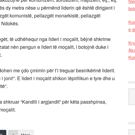
New
 dy metra nëse u përmënd liderin që është dirigjent i
bot
lazgët komunistë, pellazgët monarkistë, pellazgët
Kod
rd Ndokës.
e g
logët, të udhëhequr nga lideri i moçalit, bëjnë shkrime
Kry
tat nën pengun e lideri të moçalit, i botojnë duke i
Aka
t.
Ko
ohen me çdo çmimin për t’i treguar besnikërinë liderit.
 i joni!”. E lideri i moçalit shikon lëpirllikun e tyre dhe u
itë”.
Kat
a shkruar “Kandili i argjandit” për këta passhpinsa,
 moçalit.
Ark
nk
More