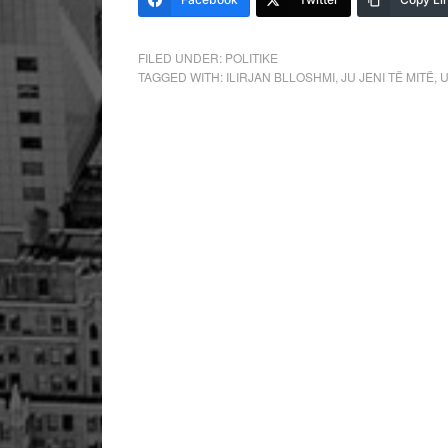
FILED UNDER:
POLITIKE
TAGGED WITH:
ILIRJAN BLLOSHMI
,
JU JENI TË MITË
,
U