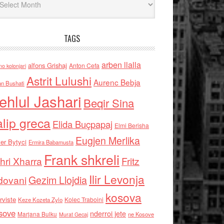
TAGS
arben llalla
alfons Grishaj
Anton Cefa
no kolonjari
Astrit Lulushi
Aurenc Bebja
an Bushati
ehlul Jashari
Beqir Sina
alip greca
Elida Buçpapaj
Elmi Berisha
Eugjen Merlika
er Bytyci
Ermira Babamusta
Frank shkreli
hri Xharra
Fritz
Ilir Levonja
Gezim Llojdia
dovani
kosova
rviste
Kolec Traboini
Keze Kozeta Zylo
sove
nderroi jete
Marjana Bulku
ne Kosove
Murat Gecaj