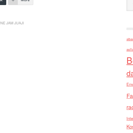
NE JAM JUAJI
alba
asll
B
d
Env
Fa
ra
Inte
Ko