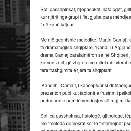
Sot, passhpinsat, rrjepacukët, llafologët, gj
kur njërit nga grupi i flet gjuha para mëndjes
“ që kanë krijuar.
Me një gegnishte melodike, Martin Camajt ka
të dramatugjisë shqiptare. ‘Kandili i Argjand
drama Camaj paralajmëron se në Shqipëri ja
komunizmit, që zhgreh me mllef mbi vlerat e
tërë trashgimitë e tjera të shqiptarit.
‘Kandili’ i Camajt, i konceptuar si dritëpërçue
prezanton publikut tablonë e frustrimit psiko
periudhën e parë të vendosjes së regjimit k
Sot, ca passhpinsa, llafologë, gjithologë, l
me “metoda demokratike” të “internojnë” pse
në emër të “ndërtimit të një jete të re” dhe 