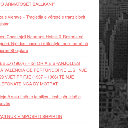
PO ARMATOSET BALLKANI?
za e vlerave – Tragjedia e vërtetë e tranzicionit
iptar
en Coast sjell Nammos Hotels & Resorts në
ipëri: Një destinacion i ri lifestyle merr formë në
ierën Shqiptare
EBLO (1966) / HISTORIA E SPANJOLLES
A VALENCIA QË PËRFUNDOI NË LUSHNJE
29 VJET PRITJE (1937 – 1966) TË NJË
LEFONATE NGA DY MOTRAT
tojmë sakrificën e familjes Lleshi për lirinë e
sovës
AÇI NUK E MPOSHTI SHPIRTIN