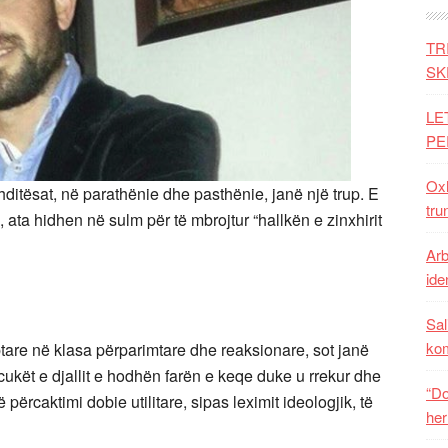
TR
SK
LE
PE
Oxh
ithditësat, në parathënie dhe pasthënie, janë një trup. E
tru
, ata hidhen në sulm për të mbrojtur “hallkën e zinxhirit
Arb
iden
Sal
ko
are në klasa përparimtare dhe reaksionare, sot janë
cukët e djallit e hodhën farën e keqe duke u rrekur dhe
“Do
 përcaktimi dobie utilitare, sipas leximit ideologjik, të
her