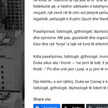
Ndërkohë që, e hëdhin stërkalën e bështymës
moçalit, një vend në të cilin sot jetojnë pel
legalistë, pellazgët e Kujtim Gjuzit dhe Na
Passhpinsat, llafologët, gjithologët, lëpirso
dhe opinione. Më pas, gazetarët dhe organiza
futur dhe një “furçe” a lajk në fund të shkrimi
Këta passhpinsa, llafologë, gjithologë, mund
Duke sikur ata i thonë: – “ne jemi të tutë, ti je
thotë: -” Po dhe unë jam i juaji, e ju jeni të m
Dje kështu, e sot njëlloj. Duke se Camaj e k
llafologë, gjithologë, lëpirsologë të liderit të
Share via:
Facebook
Twitter
Copy Li