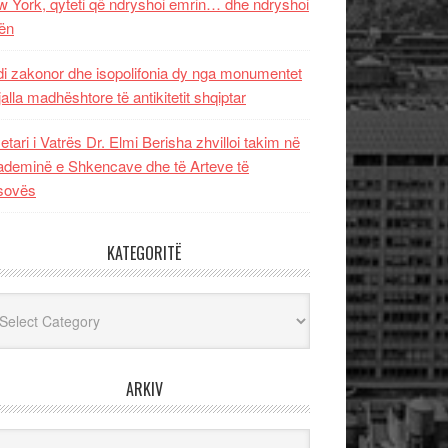
 York, qyteti që ndryshoi emrin… dhe ndryshoi
ën
i zakonor dhe isopolifonia dy nga monumentet
jalla madhështore të antikitetit shqiptar
etari i Vatrës Dr. Elmi Berisha zhvilloi takim në
deminë e Shkencave dhe të Arteve të
sovës
KATEGORITË
egoritë
ARKIV
iv