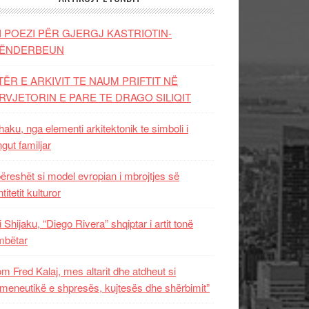
I POEZI PËR GJERGJ KASTRIOTIN-
ËNDERBEUN
TËR E ARKIVIT TE NAUM PRIFTIT NË
RVJETORIN E PARE TE DRAGO SILIQIT
aku, nga elementi arkitektonik te simboli i
ngut familjar
ëreshët si model evropian i mbrojtjes së
titetit kulturor
i Shijaku, “Diego Rivera” shqiptar i artit tonë
mbëtar
m Fred Kalaj, mes altarit dhe atdheut si
meneutikë e shpresës, kujtesës dhe shërbimit”