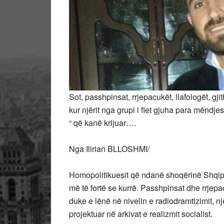
Sot, passhpinsat, rrjepacukët, llafologët, gj
kur njërit nga grupi i flet gjuha para mëndjes
“ që kanë krijuar….
Nga Ilirian BLLOSHMI/
Homopolitikuesit që ndanë shoqërinë Shqipt
më të fortë se kurrë. Passhpinsat dhe rrjepa
duke e lënë në nivelin e radiodramtizimit, një
projektuar në arkivat e realizmit socialist.