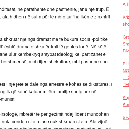
A 
ithditësat, në parathënie dhe pasthënie, janë një trup. E
, ata hidhen në sulm për të mbrojtur “hallkën e zinxhirit
Kri
shq
Gre
 shkruar një nga dramat më të bukura social-politike
Shq
it’ është drama e shkatërrimit të genies tonë. Në këtë
Riv
në ulur këmbëkryq shtypat ideologjike, partizanët e
 hershmerisë, mbi dijen shekullore, mbi pasurinë dhe
PU
NG
— 
si i një jete të dalë nga errësira e kohës së diktaturës, i
TE
logjik që kanë kaluar mijëra familje shqiptare në
Kuj
omunist.
Ko
ëpirsologë, mbretër të pengëzimit ndaj liderit mundohen
SP
 nuk mendon si ata, pse nuk shkruan si ata. Ata vijnë
të akuzojnë për komunizëm, sorosizëm, majtizëm, etj., etj.