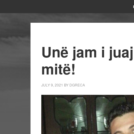
Unë jam i juaji
mitë!
JULY 9, 2021
BY
DGRECA