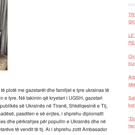
TR
SK
LE
PE
Oxh
tru
Arb
iden
të plotë me gazetarët dhe familjet e tyre ukrainas të
Sal
in e tyre. Në takimin që kryetari i UGSH, gazetari
ko
ublikës së Ukrainës në Tiranë, Shkëlqesinë e Tij,
dësë, pasditen e së enjtes, i shprehu diplomatit
“Do
etjes dhe përkrahjes për popullin e Ukrainës dhe në
her
rëve të vendit të tij. Ai i shprehu zotit Ambasador