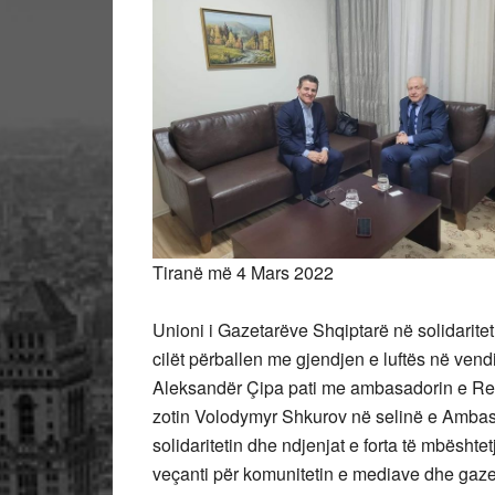
Tiranë më 4 Mars 2022
Unioni i Gazetarëve Shqiptarë në solidaritet 
cilët përballen me gjendjen e luftës në vend
Aleksandër Çipa pati me ambasadorin e Rep
zotin Volodymyr Shkurov në selinë e Ambasa
solidaritetin dhe ndjenjat e forta të mbësht
veçanti për komunitetin e mediave dhe gazeta