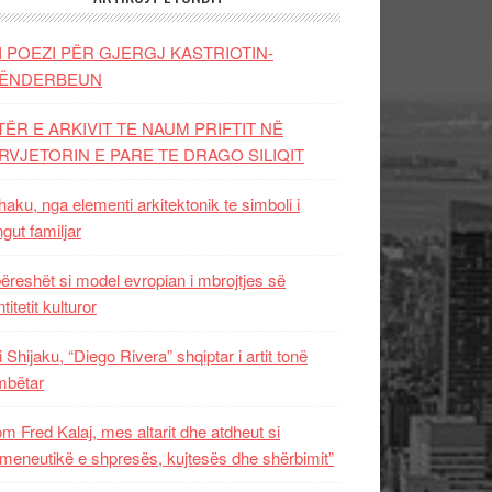
I POEZI PËR GJERGJ KASTRIOTIN-
ËNDERBEUN
TËR E ARKIVIT TE NAUM PRIFTIT NË
RVJETORIN E PARE TE DRAGO SILIQIT
aku, nga elementi arkitektonik te simboli i
ngut familjar
ëreshët si model evropian i mbrojtjes së
titetit kulturor
i Shijaku, “Diego Rivera” shqiptar i artit tonë
mbëtar
m Fred Kalaj, mes altarit dhe atdheut si
meneutikë e shpresës, kujtesës dhe shërbimit”