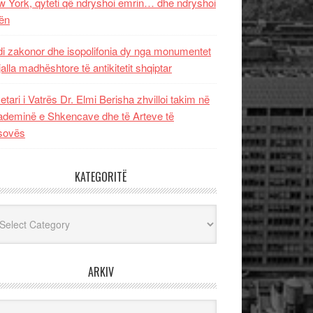
 York, qyteti që ndryshoi emrin… dhe ndryshoi
ën
i zakonor dhe isopolifonia dy nga monumentet
jalla madhështore të antikitetit shqiptar
etari i Vatrës Dr. Elmi Berisha zhvilloi takim në
deminë e Shkencave dhe të Arteve të
sovës
KATEGORITË
egoritë
ARKIV
iv