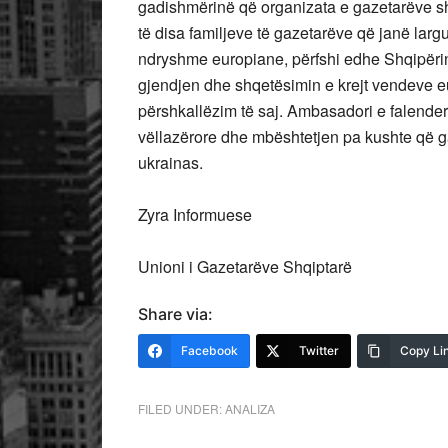
gadishmërinë që organizata e gazetarëve s
të disa familjeve të gazetarëve që janë larg
ndryshme europiane, përfshi edhe Shqipërin
gjendjen dhe shqetësimin e krejt vendeve e
përshkallëzim të saj. Ambasadori e falender
vëllazërore dhe mbështetjen pa kushte që ga
ukrainas.
Zyra Informuese
Unioni i Gazetarëve Shqiptarë
Share via:
Facebook
Twitter
Copy Li
FILED UNDER:
ANALIZA