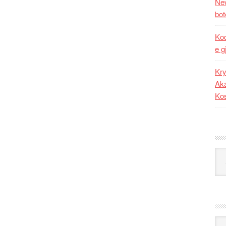
New
bot
Kod
e g
Kry
Aka
Ko
Kat
Ark