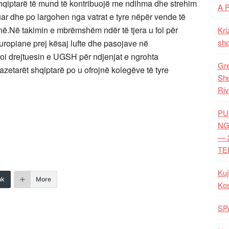
hqiptarë të mund të kontribuojë me ndihma dhe strehim
A 
uar dhe po largohen nga vatrat e tyre nëpër vende të
ë.Në takimin e mbrëmshëm ndër të tjera u fol për
Kri
shq
uropiane prej kësaj lufte dhe pasojave në
oi drejtuesin e UGSH për ndjenjat e ngrohta
Gre
zetarët shqiptarë po u ofrojnë kolegëve të tyre
Shq
Riv
PU
NG
— 
TE
Kuj
nk
More
Ko
SP