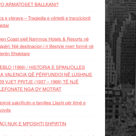
PO ARMATOSET BALLKANI?
za e vlerave – Tragjedia e vërtetë e tranzicionit
iptar
en Coast sjell Nammos Hotels & Resorts në
ipëri: Një destinacion i ri lifestyle merr formë në
ierën Shqiptare
EBLO (1966) / HISTORIA E SPANJOLLES
A VALENCIA QË PËRFUNDOI NË LUSHNJE
29 VJET PRITJE (1937 – 1966) TË NJË
LEFONATE NGA DY MOTRAT
tojmë sakrificën e familjes Lleshi për lirinë e
sovës
AÇI NUK E MPOSHTI SHPIRTIN