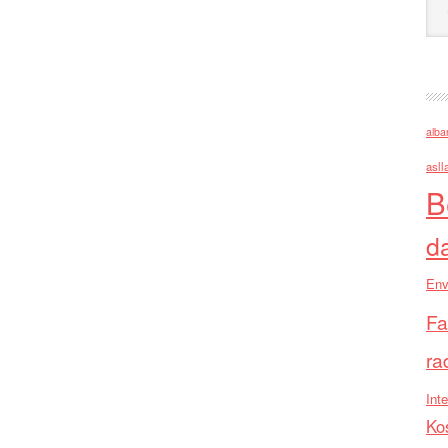
alba
asll
B
d
Env
Fa
ra
Inte
Ko