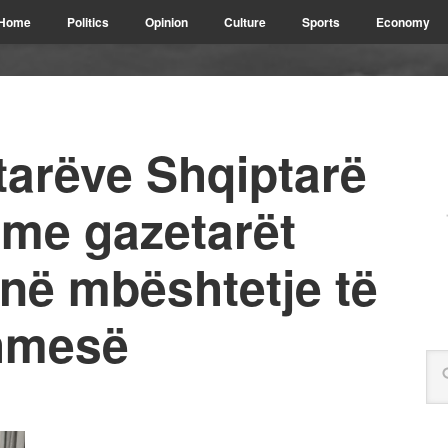
Home
Politics
Opinion
Culture
Sports
Economy
tarëve Shqiptarë
t me gazetarët
në mbështetje të
ihmesë