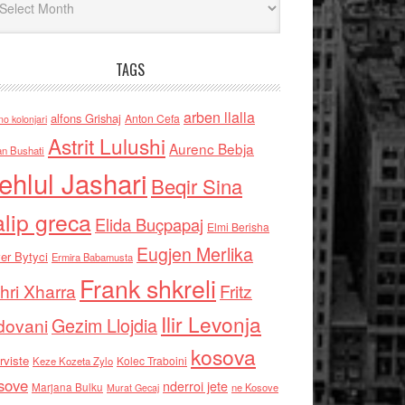
TAGS
arben llalla
alfons Grishaj
Anton Cefa
no kolonjari
Astrit Lulushi
Aurenc Bebja
an Bushati
ehlul Jashari
Beqir Sina
alip greca
Elida Buçpapaj
Elmi Berisha
Eugjen Merlika
er Bytyci
Ermira Babamusta
Frank shkreli
hri Xharra
Fritz
Ilir Levonja
Gezim Llojdia
dovani
kosova
rviste
Kolec Traboini
Keze Kozeta Zylo
sove
nderroi jete
Marjana Bulku
ne Kosove
Murat Gecaj