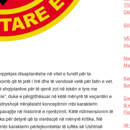
TR
DA
SH
VAT
Inj
Nga
Mal
ërpjekjes disaplanëshe në vitet e fundit për ta
Kar
komb që të jetë i lirë dhe të vendosë vetë për fatin e vet.
Bur
të shqiptarëve për të qenë zot në tokën e tyre me
le”, duke e përgjithësuar në këtë mënyrë të veçantën e
Dom
dryshojë rrënjësisht konceptimin mbi karakterin
të 
apavajtje në historinë e njerëzimit. Këtë ridimensionim të
Fis
ka për detyrë që ta vlerësojë në mënyrë kritike. Në
36 
mbi karakterin përtejkombëtar të luftës së Ushtrisë