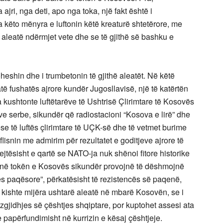
ajri, nga deti, apo nga toka, një fakt është i
 këto mënyra e luftonin këtë kreaturë shtetërore, me
n aleatë ndërmjet vete dhe se të gjithë së bashku e
heshin dhe i trumbetonin të gjithë aleatët. Në këtë
ë fushatës ajrore kundër Jugosllavisë, një të katërtën
 kushtonte luftëtarëve të Ushtrisë Çlirimtare të Kosovës
ave serbe, sikundër që radiostacioni “Kosova e lirë” dhe
e të luftës çlirimtare të UÇK-së dhe të vetmet burime
lisnin me admirim për rezultatet e goditjeve ajrore të
jtësisht e qartë se NATO-ja nuk shënoi fitore historike
 në tokën e Kosovës sikundër provojnë të dëshmojnë
cës paqësore”, përkatësisht të rezistencës së paqenë,
i kishte mijëra ushtarë aleatë në mbarë Kosovën, se i
n zgjidhjes së çështjes shqiptare, por kuptohet assesi ata
 papërfundimisht në kurrizin e kësaj çështjeje.