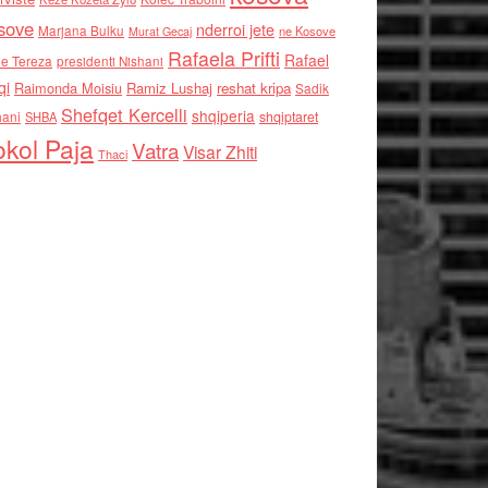
sove
nderroi jete
Marjana Bulku
ne Kosove
Murat Gecaj
Rafaela Prifti
Rafael
e Tereza
presidenti Nishani
qi
Raimonda Moisiu
Ramiz Lushaj
reshat kripa
Sadik
Shefqet Kercelli
shqiperia
hani
shqiptaret
SHBA
kol Paja
Vatra
Visar Zhiti
Thaci