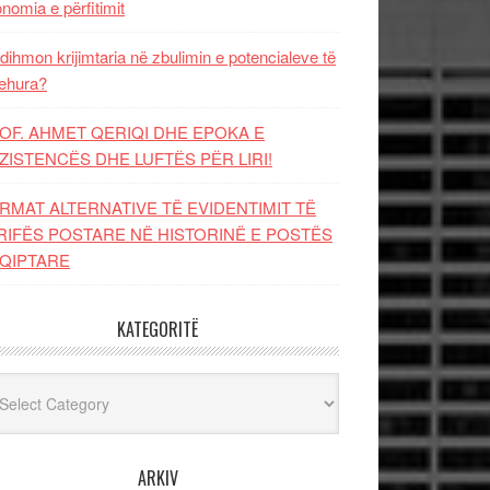
nomia e përfitimit
dihmon krijimtaria në zbulimin e potencialeve të
ehura?
OF. AHMET QERIQI DHE EPOKA E
ZISTENCЁS DHE LUFTЁS PЁR LIRI!
RMAT ALTERNATIVE TË EVIDENTIMIT TË
RIFËS POSTARE NË HISTORINË E POSTËS
QIPTARE
KATEGORITË
egoritë
ARKIV