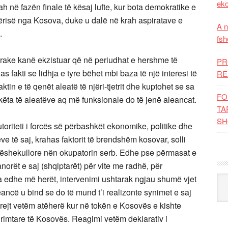
eko
h në fazën finale të kësaj lufte, kur bota demokratike e
bërisë nga Kosova, duke u dalë në krah aspiratave e
A n
e.
fsh
tarake kanë ekzistuar që në periudhat e hershme të
PR
as fakti se lidhja e tyre bëhet mbi baza të një interesi të
RE
in e të qenët aleatë të njëri-tjetrit dhe kuptohet se sa
FO
këta të aleatëve aq më funksionale do të jenë aleancat.
TA
SH
oriteti i forcës së përbashkët ekonomike, politike dhe
 të saj, krahas faktorit të brendshëm kosovar, solli
njëshekullore nën okupatorin serb. Edhe pse përmasat e
norët e saj (shqiptarët) për vite me radhë, për
a edhe më herët, intervenimi ushtarak ngjau shumë vjet
Kat
ncë u bind se do të mund t’i realizonte synimet e saj
rejt vetëm atëherë kur në tokën e Kosovës e kishte
lirimtare të Kosovës. Reagimi vetëm deklarativ i