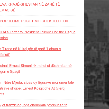
EVA KRAJË-SHESTAN NË ZARË TË
LMACISË
POPULLIMI, PUSHTIMI I SHEKULLIT XXI
RA’s Letter to President Trump: End the Hague
ustice
 Tirana në Kukaj për të parë “Lahuta e
ësisë”
dinali Ernest Simoni rikthehet si dëshmitar në
gun e Spaçit
 Ndre Mjeda, sipas dy figurave monumentale
letrave shqipe, Ernest Koliqit dhe At Gjergj
hta
vjet tranzicion, nga ekonomia prodhuese te