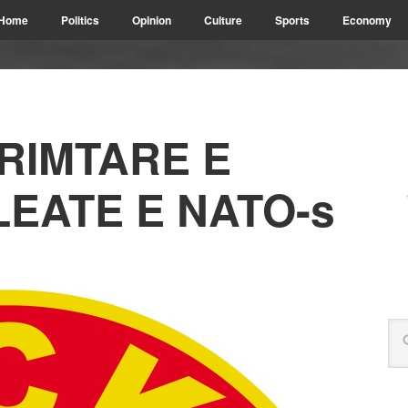
Home
Politics
Opinion
Culture
Sports
Economy
IRIMTARE E
LEATE E NATO-s