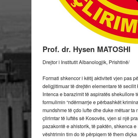
Prof. dr. Hysen MATOSHI
Drejtor
i Institutit Albanologjik, Prishtinë/
Formati shkencor i këtij aktiviteti vjen pas p
deligjitimuar të drejtën elementare të secilit 
Intenca e barazimit të aspiratës shekullore 
formulimin “ndërmarrje e përbashkët krimina
mundshme të çdo lufte dhe duke mëtuar ta n
çlirimtar të luftës së Kosovës, vjen si një pr
pazakontë e ahistorik, të paktën, shkenca e 
vështrimin tim do të përpiqem të them diçka 