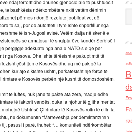
ëve ndaj terrorit dhe dhunës gjenocidiale të pushtuesit
e, te bashkësia ndërkombëtare nxiti vetëm dënimin
Ark
 realizohej përmes ndonjë rezolute joobligative, që
 të saj, por që autoriteti i tyre ishte shpërfillur nga
ëhershme të ish-Jugosllavisë. Vetëm dalja në skenë e
 rezistencës së armatosur të shqiptarëve kundër Serbisë i
një përgjigje adekuate nga ana e NATO-s e që për
alba
rit nga Kosova. Dhe ishte tërësisht e pakuptimtë të
 seriozisht çështjen e Kosovës dhe aq më pak që ta
asll
B
ën kur ajo s’kishte ushtri, përkatësisht një forcë të
Çlirimtare e Kosovës përbën një kusht të domosdoshëm.
d
it të luftës, nuk janë të paktë ata zëra, madje edhe
Env
mtare të faktorit vendës, duke ia njohur të gjitha meritat
Fa
ia mohojnë Ushtrisë Çlirimtare të Kosovës rolin të cilin ia
tu, në dokumentin “Marrëveshja për demilitarizimin
ra
tij, pasusi i parë, thuhet: “… komuniteti ndërkombëtar
Inte