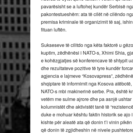
pavarësisht se a luftohej kundër Serbisë nga 
pakontestueshëm: ata të cilët në cilëndo nga
premisa kriminale të organizimit të saj, ishi
fituan luftën.
Sukseseve të cilitdo nga këta faktorë u gëzo
kuptim, zëdhënësi i NATO-s, Xhimi Shia, gjat
e kohëzgjatjes së konferencave të shtypit ua
dhe rezultateve pozitive të tyre kundër forc
agjencia e lajmeve “Kosovapress”, zëdhënës
shqiptare të informimit nga Kosova atëbotë, f
NATO-s mbi makinerinë serbe. Pra, është kre
vetëm me sulme ajrore dhe pa asnjë ushtar
kolumnistët dhe aktivistët tanë të “rezisten
duke e mohuar kështu faktin historik se ajo 
kishte për aleatë ata që donin t’i vinin pikë
që donin të zgjidheshin në nivele pushtetore