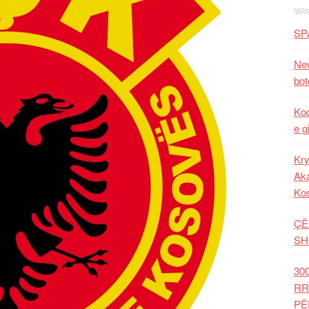
SP
New
bot
Kod
e g
Kry
Aka
Ko
ÇË
SH
30
RR
PË