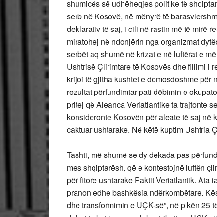
shumicës së udhëheqjes politike të shqiptar
serb në Kosovë, në mënyrë të barasvlershm
deklarativ të saj, i cili në rastin më të mirë
miratohej në ndonjërin nga organizmat dytësorë
serbët aq shumë në krizat e në luftërat e m
Ushtrisë Çlirimtare të Kosovës dhe fillimi i
krijoi të gjitha kushtet e domosdoshme për 
rezultat përfundimtar pati dëbimin e okupato
pritej që Aleanca Veriatlantike ta trajtonte
konsideronte Kosovën për aleate të saj në koh
caktuar ushtarake. Në këtë kuptim Ushtria 
Tashti, më shumë se dy dekada pas përfundim
mes shqiptarësh, që e kontestojnë luftën çliri
për fitore ushtarake Paktit Veriatlantik. Ata 
pranon edhe bashkësia ndërkombëtare. Kësh
dhe transformimin e UÇK-së”, në pikën 25 të 