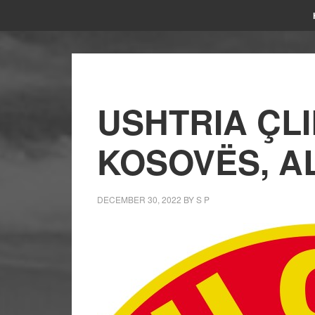
USHTRIA ÇL
KOSOVËS, A
DECEMBER 30, 2022
BY
S P