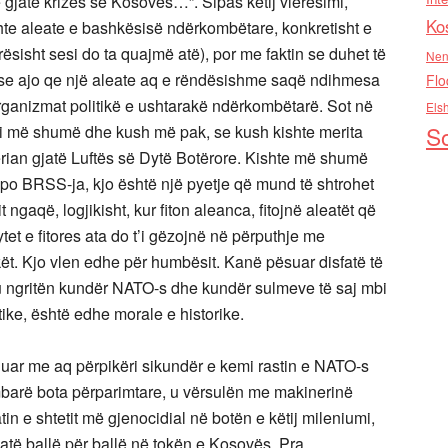
 gjatë krizës së Kosovës…”. Sipas këtij vlerësimi,
Ko
hte aleate e bashkësisë ndërkombëtare, konkretisht e
sisht sesi do ta quajmë atë), por me faktin se duhet të
Nen
t se ajo qe një aleate aq e rëndësishme saqë ndihmesa
Flo
ganizmat politikë e ushtarakë ndërkombëtarë. Sot në
Els
toi më shumë dhe kush më pak, se kush kishte merita
So
tlerian gjatë Luftës së Dytë Botërore. Kishte më shumë
po BRSS-ja, kjo është një pyetje që mund të shtrohet
t ngaqë, logjikisht, kur fiton aleanca, fitojnë aleatët që
et e fitores ata do t’i gëzojnë në përputhje me
t. Kjo vlen edhe për humbësit. Kanë pësuar disfatë të
, u ngritën kundër NATO-s dhe kundër sulmeve të saj mbi
tike, është edhe morale e historike.
onuar me aq përpikëri sikundër e kemi rastin e NATO-s
mbarë bota përparimtare, u vërsulën me makinerinë
tin e shtetit më gjenocidial në botën e këtij mileniumi,
i atë ballë për ballë në tokën e Kosovës. Pra,