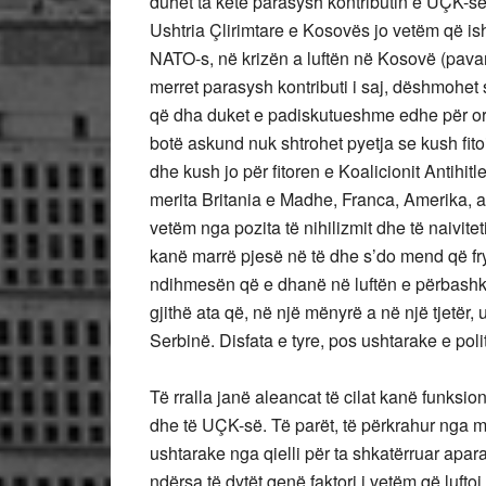
duhet ta ketë parasysh kontributin e UÇK-së
Ushtria Çlirimtare e Kosovës jo vetëm që is
NATO-s, në krizën a luftën në Kosovë (pavarë
merret parasysh kontributi i saj, dëshmohe
që dha duket e padiskutueshme edhe për or
botë askund nuk shtrohet pyetja se kush fi
dhe kush jo për fitoren e Koalicionit Antihi
merita Britania e Madhe, Franca, Amerika, a
vetëm nga pozita të nihilizmit dhe të naiviteti
kanë marrë pjesë në të dhe s’do mend që fryt
ndihmesën që e dhanë në luftën e përbashkë
gjithë ata që, në një mënyrë a në një tjetër
Serbinë. Disfata e tyre, pos ushtarake e poli
Të rralla janë aleancat të cilat kanë funksi
dhe të UÇK-së. Të parët, të përkrahur nga 
ushtarake nga qielli për ta shkatërruar apara
ndërsa të dytët qenë faktori i vetëm që lufto