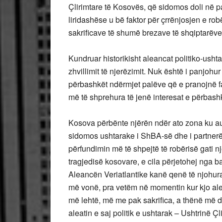
Çlirimtare të Kosovës, që sidomos doli në pa
liridashëse u bë faktor për çrrënjosjen e ro
sakrificave të shumë brezave të shqiptarëv
Kundruar historikisht aleancat politiko-ush
zhvillimit të njerëzimit. Nuk është i panjohur 
përbashkët ndërmjet palëve që e pranojnë fakt
më të shprehura të jenë interesat e përbash
Kosova përbënte njërën ndër ato zona ku aut
sidomos ushtarake i ShBA-së dhe i partnerëve
përfundimin më të shpejtë të robërisë gati 
tragjedisë kosovare, e cila përjetohej nga ba
Aleancën Veriatlantike kanë qenë të njohur
më vonë, pra vetëm në momentin kur kjo alea
më lehtë, më me pak sakrifica, a thënë më d
aleatin e saj politik e ushtarak – Ushtrinë Ç