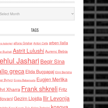
iv
TAGS
arben llalla
alfons Grishaj
Anton Cefa
no kolonjari
Astrit Lulushi
Aurenc Bebja
an Bushati
ehlul Jashari
Beqir Sina
alip greca
Elida Buçpapaj
Elmi Berisha
Eugjen Merlika
er Bytyci
Ermira Babamusta
Frank shkreli
hri Xharra
Fritz
Ilir Levonja
Gezim Llojdia
dovani
kosova
rviste
Kolec Traboini
Keze Kozeta Zylo