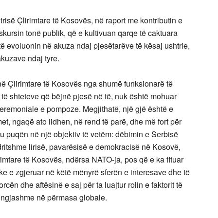
htrisë Çlirimtare të Kosovës, në raport me kontributin e
diskursin tonë publik, që e kultivuan qarqe të caktuara
të evoluonin në akuza ndaj pjesëtarëve të kësaj ushtrie,
takuzave ndaj tyre.
rinë Çlirimtare të Kosovës nga shumë funksionarë të
s të shteteve që bëjnë pjesë në të, nuk është mohuar
remoniale e pompoze. Megjithatë, një gjë është e
met, ngaqë ato lidhen, në rend të parë, dhe më fort për
st u puqën në një objektiv të vetëm: dëbimin e Serbisë
ritshme lirisë, pavarësisë e demokracisë në Kosovë,
irimtare të Kosovës, ndërsa NATO-ja, pos që e ka fituar
uke e zgjeruar në këtë mënyrë sferën e interesave dhe të
rcën dhe aftësinë e saj për ta luajtur rolin e faktorit të
ë ngjashme në përmasa globale.