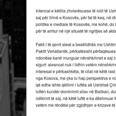
Intencat e këtilla zhvlerësuese të rolit të Us
saj për lirinë e Kosovës, për fat të keq, në 
politike e mediale të Kosovës, me kohë, do 
për të arritur në një situatë të ngritjes së ak
Fakti i të qenit aleat a besëlidhës me Usht
Paktit Veriatlantik, përkatësisht përfaqësue
ndonëse kanë munguar nënshkrimet e saj ce
sigurt: aleancat nuk i lidhin vetëm nënshkri
interesat e përbashkëta, të cilat në këtë ra
nga Kosova, me çka iu hap perspektiva e nd
që edhe ishte qëllimi i luftës së Ushtrisë Çl
luftën kundër dominimit sllav në Ballkan, d
ndikimit të saj, në këtë luftë e ka dëshmuar fo
vetëm me rëndësi për zgjidhjen e krizave t