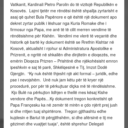
Vatikanit, Kardinali Pietro Parolin do të vizitojë Republikën e
Kosovës. Lajmi tjetër me rëndësi është shpallja zyrtarisht e
asaj që quhet Bula Papënore e që është një dokument apo
dekret zyrtar publik i lëshuar nga Kuria Romake dhe i
firmosur nga Papa, me anë të të cilit merren vendime të
rëndësishme për Kishën. Vendimi me vlerë të veçantë dhe
historik që bartë ky dokument është se Rrethin Kishtar në
Kosovë, aktualisht i njohur si Administratura Apostolike e
Prizrenit, e ngritë në shkallën dhe dinjitetin e dioqezës, me
emërin Dioqeza Prizren – Prishtinë dhe njëkohësisht emron
ipeshkvin e saj të parë, Shkëlqesinë e Tij, Imzot Dodë
Gjergjin. “Ky nuk është thjesht një akt formal – juridik, edhe
pse i nevojshëm. Unë nuk jam këtu për të kryer një
procedurë, por për të përkujtuar diçka më të rëndësishme.
Kjo Bulë na përkujton lidhjen e thellë mes kësaj Kishe
vendore dhe Papës…Ky dokument tregon konkretisht që
Papa Françesku ka në zemër të mirën e çdo njërit prej jush
si dhe rritjen tuaj shpirtërore. Tregon gjithashtu edhe
kujdesin e Bariut të përgjithshëm, si dhe afërsinë e tij me
gëzimet dhe vuajtjet tuaja”, është shprehur Delegati