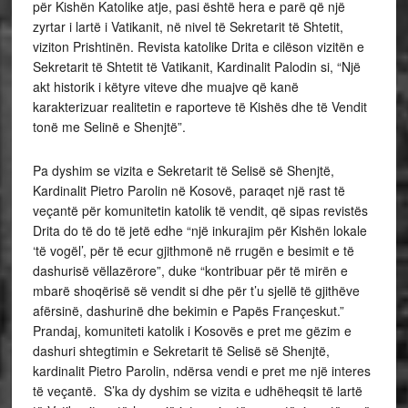
për Kishën Katolike atje, pasi është hera e parë që një
zyrtar i lartë i Vatikanit, në nivel të Sekretarit të Shtetit,
viziton Prishtinën. Revista katolike Drita e cilëson vizitën e
Sekretarit të Shtetit të Vatikanit, Kardinalit Palodin si, “Një
akt historik i këtyre viteve dhe muajve që kanë
karakterizuar realitetin e raporteve të Kishës dhe të Vendit
tonë me Selinë e Shenjtë”.
Pa dyshim se vizita e Sekretarit të Selisë së Shenjtë,
Kardinalit Pietro Parolin në Kosovë, paraqet një rast të
veçantë për komunitetin katolik të vendit, që sipas revistës
Drita do të do të jetë edhe “një inkurajim për Kishën lokale
‘të vogël’, për të ecur gjithmonë në rrugën e besimit e të
dashurisë vëllazërore”, duke “kontribuar për të mirën e
mbarë shoqërisë së vendit si dhe për t’u sjellë të gjithëve
afërsinë, dashurinë dhe bekimin e Papës Françeskut.”
Prandaj, komuniteti katolik i Kosovës e pret me gëzim e
dashuri shtegtimin e Sekretarit të Selisë së Shenjtë,
kardinalit Pietro Parolin, ndërsa vendi e pret me një interes
të veçantë. S’ka dy dyshim se vizita e udhëheqsit të lartë