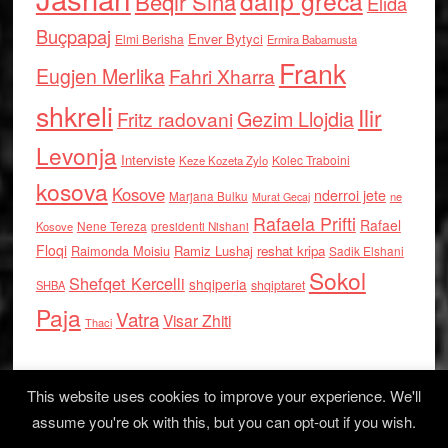
dalip greca
Beqir Sina
Elida
Buçpapaj
Enver Bytyci
Elmi Berisha
Ermira Babamusta
Frank
Eugjen Merlika
Fahri Xharra
shkreli
Ilir
Gezim Llojdia
Fritz radovani
Levonja
Interviste
Kolec Traboini
Keze Kozeta Zylo
kosova
Kosove
nderroi jete
Marjana Bulku
ne
Murat Gecaj
Rafaela Prifti
Rafael
Nene Tereza
Kosove
presidenti Nishani
Floqi
Raimonda Moisiu
Ramiz Lushaj
reshat kripa
Sadik Elshani
Sokol
Shefqet Kercelli
shqiperia
shqiptaret
SHBA
Paja
Vatra
Visar Zhiti
Thaci
This website uses cookies to improve your experience. We'll
assume you're ok with this, but you can opt-out if you wish.