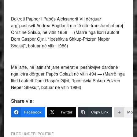
Dekreti Papnor i Papës Aleksandrit VII dërguar
argjipeshkvit Andrea Bogdanit me të cilin transferohet prej
Ohrit në Shkup, në vitin 1656 — (Marrë nga libri i autorit
Dom Gaspër Gjini, “Ipeshkvia Shkup-Prizren Nepër
Shekuj”, botuar në vitin 1986)
Më lartë, në latinisht janë emërat e ipeshkvijve dardanë
nga letra dërguar Papës Golazit në vitin 494 — (Marrë nga
libri i autorit Dom Gaspër Gjini, “Ipeshkvia Shkup-Prizren
Nepër Shekuj”, botuar në vitin 1986)
Share via:
Facebook
Twitter
Copy Link
More
FILED UNDER:
POLITIKE