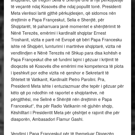
të veçantë ndaj Kosovës dhe ndaj popullit tonë. Presidenti
Meta vlerësoi lartë gjithë përkujdesjen, që sidomos nën
drejtimin e Papa Françeskut, Selia e Shenjtë, për
Shqiptarët, të paharruara janë momentet e shënjtërimit të
Nënë Terezës, emërimi i kardinalit shqiptar Ernest
Troshanit, vizita e parë në Evropë që bëri Papa Francesku
ishte në Shqipëri, lumturimi i martirëve shqiptarë, vizita në
vendlindjen e Nënë Terezës në Shkup para disa kohësh e
Papa Françeskut dhe së fundmi lajmi i gëzuar i krijimit të
dioqezës së Kosovës dhe emërimi me kompetenca të plota
i ipeshkvit por edhe vizita në qershor e Sekretarit të
Shteteit të Vatikanit, Kardinalit Pietro Parolini. Pra,
Presidenti Meta ishte i entuziazmuar dhe tepër i gëzuar për
këto që po ndodhin në raportet e shqiptarëve, në
përgjithësi, me Selinë e Shënjtë nën drejtimin e Papa
Franceskut”, tha për Radio Vatikanin në gjuhën shqip,
Këshilltari i Presidentit Meta për çështjet e rajonit dhe për
diasporën, Ambasadori Flamur Gashi.
Vendimi i Papa Françeskut për të themeluar Dioqezën