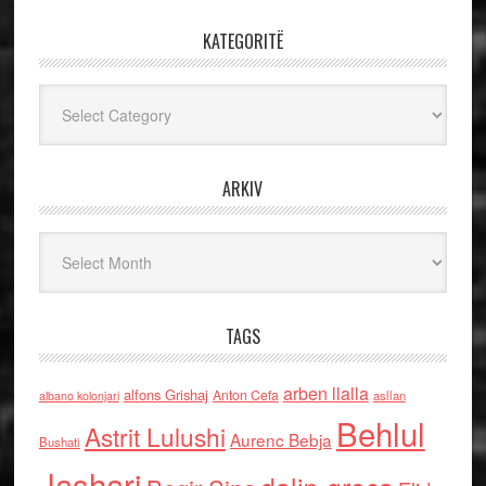
KATEGORITË
Kategoritë
ARKIV
Arkiv
TAGS
arben llalla
alfons Grishaj
Anton Cefa
asllan
albano kolonjari
Behlul
Astrit Lulushi
Aurenc Bebja
Bushati
Jashari