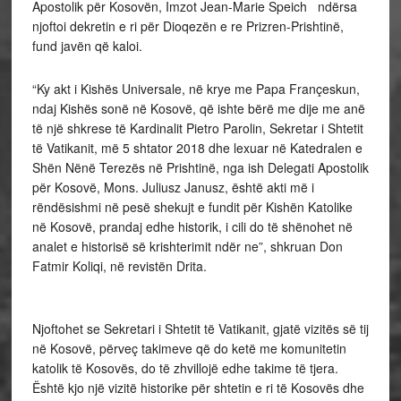
Apostolik për Kosovën, Imzot Jean-Marie Speich ndërsa
njoftoi dekretin e ri për Dioqezën e re Prizren-Prishtinë,
fund javën që kaloi.
“Ky akt i Kishës Universale, në krye me Papa Françeskun,
ndaj Kishës sonë në Kosovë, që ishte bërë me dije me anë
të një shkrese të Kardinalit Pietro Parolin, Sekretar i Shtetit
të Vatikanit, më 5 shtator 2018 dhe lexuar në Katedralen e
Shën Nënë Terezës në Prishtinë, nga ish Delegati Apostolik
për Kosovë, Mons. Juliusz Janusz, është akti më i
rëndësishmi në pesë shekujt e fundit për Kishën Katolike
në Kosovë, prandaj edhe historik, i cili do të shënohet në
analet e historisë së krishterimit ndër ne”, shkruan Don
Fatmir Koliqi, në revistën Drita.
Njoftohet se Sekretari i Shtetit të Vatikanit, gjatë vizitës së tij
në Kosovë, përveç takimeve që do ketë me komunitetin
katolik të Kosovës, do të zhvillojë edhe takime të tjera.
Është kjo një vizitë historike për shtetin e ri të Kosovës dhe