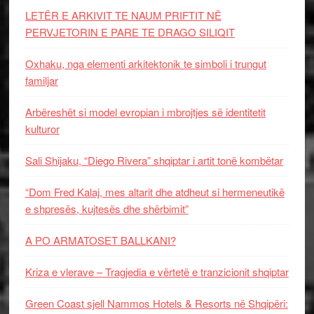
LETËR E ARKIVIT TE NAUM PRIFTIT NË
PERVJETORIN E PARE TE DRAGO SILIQIT
Oxhaku, nga elementi arkitektonik te simboli i trungut
familjar
Arbëreshët si model evropian i mbrojtjes së identitetit
kulturor
Sali Shijaku, “Diego Rivera” shqiptar i artit tonë kombëtar
“Dom Fred Kalaj, mes altarit dhe atdheut si hermeneutikë
e shpresës, kujtesës dhe shërbimit”
A PO ARMATOSET BALLKANI?
Kriza e vlerave – Tragjedia e vërtetë e tranzicionit shqiptar
Green Coast sjell Nammos Hotels & Resorts në Shqipëri: