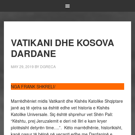
VATIKANI DHE KOSOVA
DARDANE
MAY 29, 2019
BY
DGRECA
NGA FRANK SHKRELI/
Marrëdhëniet midis Vatikanit dhe Kishës Katolike Shqiptare
janë aq të vjetra sa është edhe vet historia e Kishës
Katolike Universale. Siç është shprehur vet Shën Pali:
“Kështu, prej Jeruzalemit e deri në Iliri e kam kryer
plotësisht detyrën time….”. Këto marrëdhënie, historikisht,
kanë pasur të bëjnë në veçanti edhe me Dardaninë e