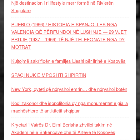
Një destinacion i ri lifestyle merr formë në Rivierën
Shqiptare
PUEBLO (1966) / HISTORIA E SPANJOLLES NGA
VALENCIA QË PËRFUNDOI NË LUSHNJE — 29 VJET
PRITJE (1937 – 1966) TË NJË TELEFONATE NGA DY
MOTRAT
Kujtojmë sakrificën e familjes Lleshi për lirinë e Kosovës
SPAÇI NUK E MPOSHTI SHPIRTIN
New York, qyteti që ndryshoi emrin… dhe ndryshoi botën
Kodi zakonor dhe isopolifonia dy nga monumentet e gjalla
madhështore të antikitetit shqiptar
Kryetari i Vatrës Dr. Elmi Berisha zhvilloi takim në
Akademinë e Shkencave dhe të Arteve të Kosovës