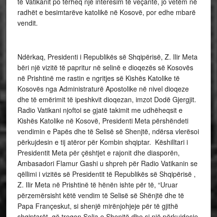
të Vatikanit po tërheq një interesim të veçantë, jo vetëm në
radhët e besimtarëve katolikë në Kosovë, por edhe mbarë
vendit.
Ndërkaq, Presidenti i Republikës së Shqipërisë, Z. Ilir Meta
bëri një vizitë të papritur në selinë e dioqezës së Kosovës
në Prishtinë me rastin e ngritjes së Kishës Katolike të
Kosovës nga Administraturë Apostolike në nivel dioqeze
dhe të emërimit të ipeshkvit dioqezan, imzot Dodë Gjergjit.
Radio Vatikani njoftoi se gjatë takimit me udhëheqsit e
Kishës Katolike në Kosovë, Presidenti Meta përshëndeti
vendimin e Papës dhe të Selisë së Shenjtë, ndërsa vlerësoi
përkujdesin e tij atëror për Kombin shqiptar. Këshilltari i
Presidentit Meta për çështjet e rajonit dhe diasporën,
Ambasadori Flamur Gashi u shpreh për Radio Vatikanin se
qëllimi i vizitës së Presidentit të Republikës së Shqipërisë ,
Z. Ilir Meta në Prishtinë të hënën ishte për të, “Uruar
përzemërsisht këtë vendim të Selisë së Shënjtë dhe të
Papa Françeskut, si shenjë mirënjohjeje për të gjithë
shqiptarët, që tregon Selia e Shenjtë dhe si një përkujdesje