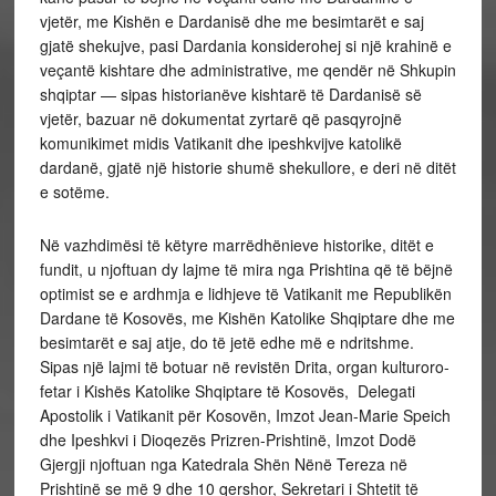
vjetër, me Kishën e Dardanisë dhe me besimtarët e saj
gjatë shekujve, pasi Dardania konsiderohej si një krahinë e
veçantë kishtare dhe administrative, me qendër në Shkupin
shqiptar — sipas historianëve kishtarë të Dardanisë së
vjetër, bazuar në dokumentat zyrtarë që pasqyrojnë
komunikimet midis Vatikanit dhe ipeshkvijve katolikë
dardanë, gjatë një historie shumë shekullore, e deri në ditët
e sotëme.
Në vazhdimësi të këtyre marrëdhënieve historike, ditët e
fundit, u njoftuan dy lajme të mira nga Prishtina që të bëjnë
optimist se e ardhmja e lidhjeve të Vatikanit me Republikën
Dardane të Kosovës, me Kishën Katolike Shqiptare dhe me
besimtarët e saj atje, do të jetë edhe më e ndritshme.
Sipas një lajmi të botuar në revistën Drita, organ kulturoro-
fetar i Kishës Katolike Shqiptare të Kosovës, Delegati
Apostolik i Vatikanit për Kosovën, Imzot Jean-Marie Speich
dhe Ipeshkvi i Dioqezës Prizren-Prishtinë, Imzot Dodë
Gjergji njoftuan nga Katedrala Shën Nënë Tereza në
Prishtinë se më 9 dhe 10 qershor, Sekretari i Shtetit të