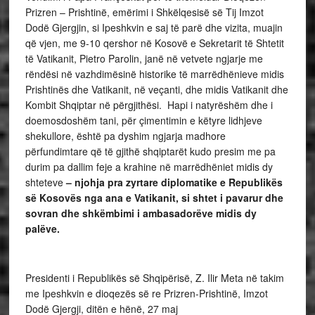
Prizren – Prishtinë, emërimi i Shkëlqesisë së Tij Imzot
Dodë Gjergjin, si Ipeshkvin e saj të parë dhe vizita, muajin
që vjen, me 9-10 qershor në Kosovë e Sekretarit të Shtetit
të Vatikanit, Pietro Parolin, janë në vetvete ngjarje me
rëndësi në vazhdimësinë historike të marrëdhënieve midis
Prishtinës dhe Vatikanit, në veçanti, dhe midis Vatikanit dhe
Kombit Shqiptar në përgjithësi. Hapi i natyrëshëm dhe i
doemosdoshëm tani, për çimentimin e këtyre lidhjeve
shekullore, është pa dyshim ngjarja madhore
përfundimtare që të gjithë shqiptarët kudo presim me pa
durim pa dallim feje a krahine në marrëdhëniet midis dy
shteteve
– njohja pra zyrtare diplomatike e Republikës
së Kosovës nga ana e Vatikanit, si shtet i pavarur dhe
sovran dhe shkëmbimi i ambasadorëve midis dy
palëve.
Presidenti i Republikës së Shqipërisë, Z. Ilir Meta në takim
me Ipeshkvin e dioqezës së re Prizren-Prishtinë, Imzot
Dodë Gjergji, ditën e hënë, 27 maj