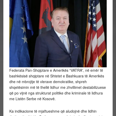
Federata Pan-Shqiptare e Amerikës “VATRA”, në emër të
bashkësisë shqiptare në Shtetet e Bashkuara të Amerikës
dhe në mbrojtje të vlerave demokratike, shpreh
shqetësimin më të thellë lidhur me zhvillimet destabilizuese
që po vijnë nga strukturat politike dhe kriminale të lidhura
me Listën Serbe në Kosovë.
Ka indikacione të mjaftueshme që aludojnë dhe lidhin