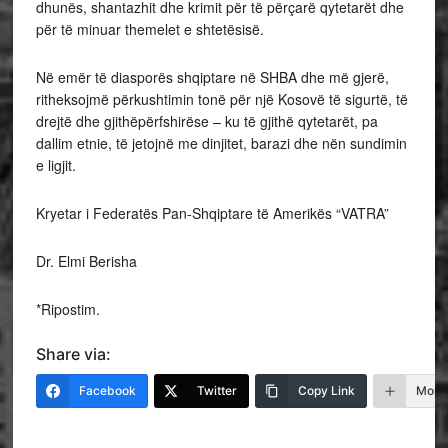
dhunës, shantazhit dhe krimit për të përçarë qytetarët dhe
për të minuar themelet e shtetësisë.
Në emër të diasporës shqiptare në SHBA dhe më gjerë,
ritheksojmë përkushtimin tonë për një Kosovë të sigurtë, të
drejtë dhe gjithëpërfshirëse – ku të gjithë qytetarët, pa
dallim etnie, të jetojnë me dinjitet, barazi dhe nën sundimin
e ligjit.
Kryetar i Federatës Pan-Shqiptare të Amerikës “VATRA”
Dr. Elmi Berisha
*Ripostim.
Share via:
Facebook
Twitter
Copy Link
More