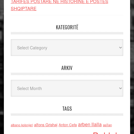
TARIFËS POSTARE NË HISTORINË E POSTËS
SHQIPTARE
KATEGORITË
Kategoritë
ARKIV
Arkiv
TAGS
arben llalla
alfons Grishaj
Anton Cefa
asllan
albano kolonjari