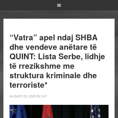
“Vatra” apel ndaj SHBA
dhe vendeve anëtare të
QUINT: Lista Serbe, lidhje
të rrezikshme me
struktura kriminale dhe
terroriste*
AUGUST 23, 2025
BY
S P