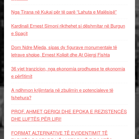
Nga Tirana në Kukaj për të parë “Lahuta e Malësisë”
Kardinali Ernest Simoni rikthehet si dëshmitar në Burgun
e Spaçit
Dom Ndre Mjeda, sipas dy figurave monumentale të
letrave shqipe, Ernest Koliqit dhe At Gjergj Fishta
36 vjet tranzicion, nga ekonomia prodhuese te ekonomia
e përfitimit
A ndihmon krijimtaria në zbulimin e potencialeve të
fshehura?
PROF. AHMET QERIQI DHE EPOKA E REZISTENCЁS
DHE LUFTЁS PЁR LIRI!
FORMAT ALTERNATIVE TË EVIDENTIMIT TË