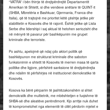
“VATRA” i bën thirrje të drejtpërdrejtë Departamentit
Amerikan të Shtetit, si dhe vendeve anëtare të QUINT-it
(SHBA, Mbretëria e Bashkuar, Gjermania, Franca dhe
Italia), që të trajtojnë me prioritet këtë çështje jetike për
stabilitetin e Kosovës dhe të rajonit. Është jetike që Lista
Serbe dhe lidershipi i saj aktual të hetohen seriozisht dhe
në mënyrë të pavarur për bashkëpunim me grupet
kriminale dhe terroriste.
Po ashtu, apelojmë që ndaj çdo aktori politik që
bashkëpunon me strukturat kriminale dhe saboton
funksionimin e shtetit të Kosovës të merren masa të qarta
politike dhe ligjore, përfshirë sanksione të drejtpërdrejta
dhe ndalim të përfshirjes në institucionet demokratike të
Kosovës.
Kosova ka bërë përparim të jashtëzakonshëm si shtet
demokratik dhe multietnik, me mbështetjen e fuqishme të
SHBA-së dhe aleatëve perëndimorë. Kjo arritje nuk duhet
të komprometohet nga elementë të cilët përdorin mjetet e