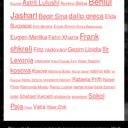
Behlul
Astrit Lulushi
Aurenc Bebja
Bushati
Jashari
dalip greca
Beqir Sina
Elida
Buçpapaj
Enver Bytyci
Elmi Berisha
Ermira Babamusta
Frank
Eugjen Merlika
Fahri Xharra
shkreli
Ilir
Gezim Llojdia
Fritz radovani
Levonja
Interviste
Kolec Traboini
Keze Kozeta Zylo
kosova
Kosove
nderroi jete
Marjana Bulku
ne
Murat Gecaj
Rafaela Prifti
Rafael
Nene Tereza
Kosove
presidenti Nishani
Floqi
Raimonda Moisiu
Ramiz Lushaj
reshat kripa
Sadik Elshani
Sokol
Shefqet Kercelli
shqiperia
shqiptaret
SHBA
Paja
Vatra
Visar Zhiti
Thaci