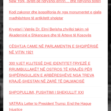
New York, qyteti që ndryshoi emrin… dhe ndryshoi botën
Kodi zakonor dhe isopolifonia dy nga monumentet e gjalla
madhështore të antikitetit shqiptar
Kryetari i Vatrës Dr. Elmi Berisha zhvilloi takim në
Akademinë e Shkencave dhe të Arteve të Kosovës
ÇËSHTJA ÇAME NË PARLAMENTIN E SHQIPËRISË
NË VITIN 1921
300 VJET KUJTESË DHE IDENTITET-TRYEZË E
RRUMBULLAKËT NË OSTROS TË KRAJËS PËR
SHPËRNGULJEN E ARBËRESHËVE NGA TREVA
KRAJË-SHESTAN NË ZARË TË DALMACISË
SHPOPULLIMI, PUSHTIMI I SHEKULLIT XXI
VATRA’s Letter to President Trump: End the Hague
Injustice