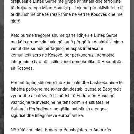
drejtuesit e Listës Serbe me grupe kriminale dhe terroriste
të drejtuara nga Milan Radoiçiq – i njohur për aktivitetet e tij
të dhunshme dhe të rrezikshme në veri të Kosovës dhe më
gjerë.
Këto burime tregojnë shumë qartë lidhjen e Listës Serbe
me këto grupe kriminale që kanë për qëllim destabilizimin e
veriut dhe se nuk përfaqësojnë aspak interesat e
komunitetit serb në Kosovë, por përkundrazi, dëmtojnë
integrimin e tyre në institucionet demokratike të Republikës
së Kosovës.
Për më tepër, këto veprime kriminale dhe bashkëpunime të
fshehta përkojnë me axhendat destabilizuese të Beogradit
zyrtar dhe aleatëve të tij, përfshirë Federatën Ruse, që
vazhdojnë të investojnë në tensionimin e situatës në
Ballkanin Perëndimor me qëllim sabotimin e paqes,
sigurisë dhe integrimeve euroatlantike.
Në këtë kontekst, Federata Panshqiptare e Amerikës