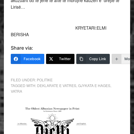
akuzuarit do të jenë të aftë të mbrojnë kauzën e drejtë të
Lirisë…
KRYETARI:ELMI
BERISHA
Share via:
Facebook
Twitter
Copy Link
More
FILED UNDER:
POLITIKE
TAGGED WITH:
DEKLARATE E VATRES
,
GJYKATA E HAGES
,
VATRA