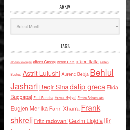
ARKIV
Arkiv
TAGS
arben llalla
alfons Grishaj
Anton Cefa
asllan
albano kolonjari
Behlul
Astrit Lulushi
Aurenc Bebja
Bushati
Jashari
dalip greca
Beqir Sina
Elida
Buçpapaj
Enver Bytyci
Elmi Berisha
Ermira Babamusta
Frank
Eugjen Merlika
Fahri Xharra
shkreli
Ilir
Gezim Llojdia
Fritz radovani