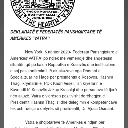
DEKLARATË E FEDERATËS PANSHQIPTARE TË
AMERIKËS “VATRA”
\
New York, 5 nëntor 2020- Federata Panshqiptare e
Amerikës”VATRA” po ndjek me vëmendje dhe shqetësim
situatën që po kalon Republika e Kosovës dhe institucionet
e saj pas konfirmimit të aktakuzave nga Dhomat e
Specializuar në Hagë për presidentin e Kosovës, Hashim
Thaçi, kryetarin e PDK Kadri Veseli, ish kryetarin e
Kuvendit të Kosovës Jakup Krasniqi dhe personave të tjerë
nën akuzë. Vatra e vlerëson pozitivisht dorëheqjen e
Presidentit Hashim Thaçi si dhe delegimin e kompetencave
tek ushtruesja e detyrës së presidentit, Dr. Vjosa Osmani.
Vatra e shqiptarëve të Amerikës e ndjen për