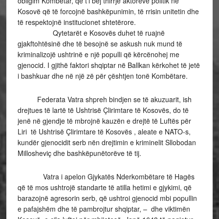
obligim Kombëtar, që t’i bëj thirrje aktorëve politik në
Kosovë që të forcojnë bashkëpunimin, të rrisin unitetin dhe
të respektojnë institucionet shtetërore.
Qytetarët e Kosovës duhet të ruajnë
gjakftohtësinë dhe të besojnë se askush nuk mund të
kriminalizojë ushtrinë e një populli që kërcënohej me
gjenocid. I gjithë faktori shqiptar në Ballkan kërkohet të jetë
i bashkuar dhe në një zë për çështjen tonë Kombëtare.
Federata Vatra shpreh bindjen se të akuzuarit, ish
drejtues të lartë të Ushtrisë Çlirimtare të Kosovës, do të
jenë në gjendje të mbrojnë kauzën e drejtë të Luftës për
Liri të Ushtrisë Çlirimtare të Kosovës , aleate e NATO-s,
kundër gjenocidit serb nën drejtimin e kriminelit Sllobodan
Millosheviç dhe bashkëpunëtorëve të tij.
Vatra i apelon Gjykatës Nderkombëtare të Hagës
që të mos ushtrojë standarte të atilla hetimi e gjykimi, që
barazojnë agresorin serb, që ushtroi gjenocid mbi popullin
e pafajshëm dhe të pambrojtur shqiptar, – dhe viktimën