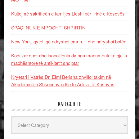
Kujtojmë sakrificën e familjes Lleshi për lirinë e Kosovës
SPAÇI NUK E MPOSHTI SHPIRTIN
New York, qyteti që ndryshoi emrin… dhe ndryshoi botën
Kodi zakonor dhe isopolifonia dy nga monumentet e gjalla
madhështore të antikitetit shqiptar
Kryetari i Vatrës Dr. Elmi Berisha zhvilloi takim në
Akademinë e Shkencave dhe të Arteve të Kosovës
KATEGORITË
Kategoritë