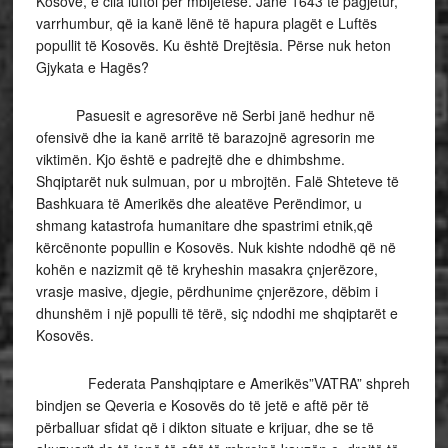
Kosovë, e cila luftoi për mbijetesë. Janë 1643 të pagjetur,
varrhumbur, që ia kanë lënë të hapura plagët e Luftës
popullit të Kosovës. Ku është Drejtësia. Përse nuk heton
Gjykata e Hagës?
Pasuesit e agresorëve në Serbi janë hedhur në
ofensivë dhe ia kanë arritë të barazojnë agresorin me
viktimën. Kjo është e padrejtë dhe e dhimbshme.
Shqiptarët nuk sulmuan, por u mbrojtën. Falë Shteteve të
Bashkuara të Amerikës dhe aleatëve Perëndimor, u
shmang katastrofa humanitare dhe spastrimi etnik,që
kërcënonte popullin e Kosovës. Nuk kishte ndodhë që në
kohën e nazizmit që të kryheshin masakra çnjerëzore,
vrasje masive, djegie, përdhunime çnjerëzore, dëbim i
dhunshëm i një populli të tërë, siç ndodhi me shqiptarët e
Kosovës.
Federata Panshqiptare e Amerikës”VATRA” shpreh
bindjen se Qeveria e Kosovës do të jetë e aftë për të
përballuar sfidat që i dikton situate e krijuar, dhe se të