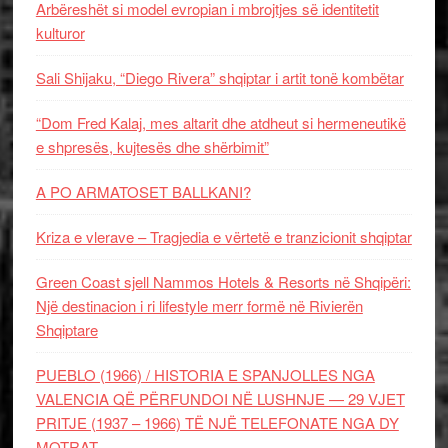
Arbëreshët si model evropian i mbrojtjes së identitetit
kulturor
Sali Shijaku, “Diego Rivera” shqiptar i artit tonë kombëtar
“Dom Fred Kalaj, mes altarit dhe atdheut si hermeneutikë
e shpresës, kujtesës dhe shërbimit”
A PO ARMATOSET BALLKANI?
Kriza e vlerave – Tragjedia e vërtetë e tranzicionit shqiptar
Green Coast sjell Nammos Hotels & Resorts në Shqipëri:
Një destinacion i ri lifestyle merr formë në Rivierën
Shqiptare
PUEBLO (1966) / HISTORIA E SPANJOLLES NGA
VALENCIA QË PËRFUNDOI NË LUSHNJE — 29 VJET
PRITJE (1937 – 1966) TË NJË TELEFONATE NGA DY
MOTRAT