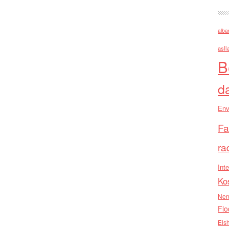
alba
asll
B
d
Env
Fa
ra
Inte
Ko
Nen
Flo
Els