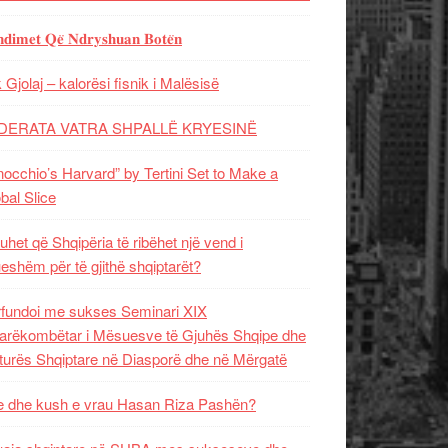
𝐝𝐢𝐦𝐞𝐭 𝐐𝐞̈ 𝐍𝐝𝐫𝐲𝐬𝐡𝐮𝐚𝐧 𝐁𝐨𝐭𝐞̈𝐧
 Gjolaj – kalorësi fisnik i Malësisë
DERATA VATRA SHPALLË KRYESINË
nocchio’s Harvard” by Tertini Set to Make a
bal Slice
uhet që Shqipëria të ribëhet një vend i
ueshëm për të gjithë shqiptarët?
fundoi me sukses Seminari XIX
rëkombëtar i Mësuesve të Gjuhës Shqipe dhe
turës Shqiptare në Diasporë dhe në Mërgatë
 dhe kush e vrau Hasan Riza Pashën?