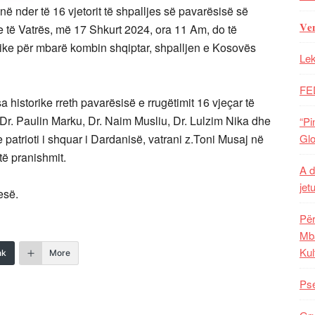
ë nder të 16 vjetorit të shpalljes së pavarësisë së
𝐕𝐞
të Vatrës, më 17 Shkurt 2024, ora 11 Am, do të
orike për mbarë kombin shqiptar, shpalljen e Kosovës
Lek
FE
 historike rreth pavarësisë e rrugëtimit 16 vjeçar të
, Dr. Paulin Marku, Dr. Naim Musliu, Dr. Lulzim Nika dhe
“Pi
e patrioti i shquar i Dardanisë, vatrani z.Toni Musaj në
Glo
 të pranishmit.
A d
jet
esë.
Për
Mba
Kul
nk
More
Pse