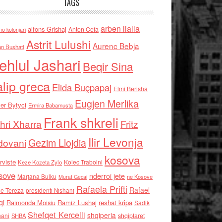
TAGS
arben llalla
alfons Grishaj
Anton Cefa
no kolonjari
Astrit Lulushi
Aurenc Bebja
an Bushati
ehlul Jashari
Beqir Sina
alip greca
Elida Buçpapaj
Elmi Berisha
Eugjen Merlika
er Bytyci
Ermira Babamusta
Frank shkreli
hri Xharra
Fritz
Ilir Levonja
Gezim Llojdia
dovani
kosova
rviste
Kolec Traboini
Keze Kozeta Zylo
sove
nderroi jete
Marjana Bulku
ne Kosove
Murat Gecaj
Rafaela Prifti
Rafael
e Tereza
presidenti Nishani
qi
Raimonda Moisiu
Ramiz Lushaj
reshat kripa
Sadik
Shefqet Kercelli
shqiperia
hani
shqiptaret
SHBA