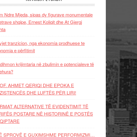
 Ndre Mjeda, sipas dy figurave monumentale
letrave shqipe, Ernest Koliqit dhe At Gjergj
hta
vjet tranzicion, nga ekonomia prodhuese te
nomia e përfitimit
dihmon krijimtaria në zbulimin e potencialeve të
ehura?
OF. AHMET QERIQI DHE EPOKA E
ZISTENCЁS DHE LUFTЁS PЁR LIRI!
RMAT ALTERNATIVE TË EVIDENTIMIT TË
RIFËS POSTARE NË HISTORINË E POSTËS
QIPTARE
Ë SPROVË E GUXIMSHME PERFORMIZMI…