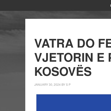
VATRA DO F
VJETORIN E 
KOSOVËS
JANUARY 30, 2024
BY
S P