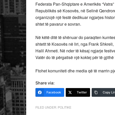
Federata Pan-Shqiptare e Amerikës “Vatra” n
Republikës së Kosovës, në Selinë Qendrore 
organizojë një festë dedikuar ngjarjes hist
shtet të pavarur e sovran.
Në këtë ditë të shënuar do paraqiten kumtesa
shtetit të Kosovës në
liri, nga Frank Shkreli
Halil Ahmeti. Në nder të kësaj ngjarje festiv
Vatër do të përgatisë një koktej për të gjithë
Ftohet komuniteti dhe media që të marrin pj
Share via:
Facebook
Twitter
Copy Li
FILED UNDER:
POLITIKE