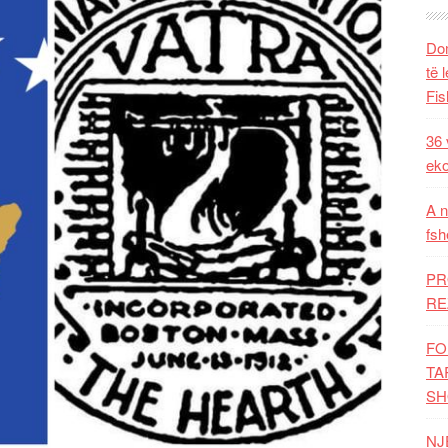
Dom
të 
Fis
36 
eko
A n
fsh
PR
RE
FO
TA
SH
NJ