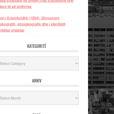
uaja shqiptare në SHBA mes sukseseve dhe
dave të së ardhmes
lori i Kristoforidhit (1904): Monument
sikografik, etnogjeografik dhe i identitetit
bëtar shqiptar
KATEGORITË
egoritë
ARKIV
iv