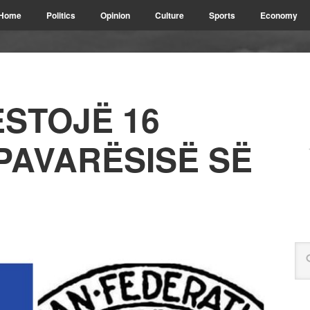
Home
Politics
Opinion
Culture
Sports
Economy
ESTOJË 16
PAVARËSISË SË