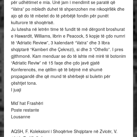
për udhëtimet e mia. Unë jam i mendimit se paratë që
“Vatra” po mbledh duhet të shpenzohen me nikoqirllëk dhe
ajo që do të mbetet do të përbëjë fondin për punët
kulturore të shoqërisë.
Ju lutesha në letrën time të fundit të më dërgonit broshurat
e Hawardit, Williams, librin e Peacock, 5 kopje të çdo numri
të “Adriatic Review”, 3 kalendarë “Vatra” dhe 3 libra
shqiptarë “Kamberi dhe Çekrezi), si dhe 3 “Othello”. I pres
gjithmonë. Kam menduar se do të ishte më mirë të botonim
“Adriatic Reviw” në 15 faqe dhe çdo javë gjatë
Konferencës, me qëllim që të bëjmë më shumë
propagandë dhe që mund të shërbejë si buletin për
çështjet tona.
I juaji
Mid`hat Frashëri
Poste restante
Lousanne
AQSH, F. Koleksioni i Shoqërive Shqiptare në Zvicër, V.