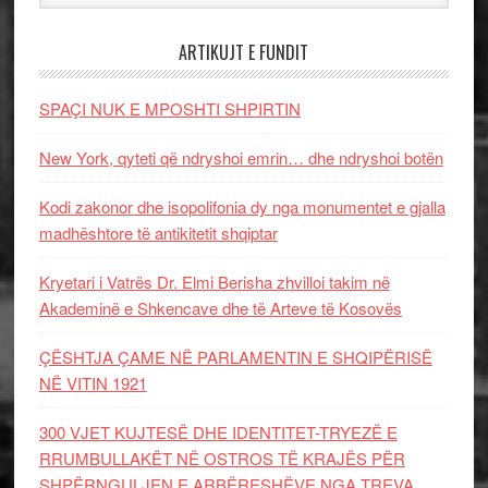
ARTIKUJT E FUNDIT
SPAÇI NUK E MPOSHTI SHPIRTIN
New York, qyteti që ndryshoi emrin… dhe ndryshoi botën
Kodi zakonor dhe isopolifonia dy nga monumentet e gjalla
madhështore të antikitetit shqiptar
Kryetari i Vatrës Dr. Elmi Berisha zhvilloi takim në
Akademinë e Shkencave dhe të Arteve të Kosovës
ÇËSHTJA ÇAME NË PARLAMENTIN E SHQIPËRISË
NË VITIN 1921
300 VJET KUJTESË DHE IDENTITET-TRYEZË E
RRUMBULLAKËT NË OSTROS TË KRAJËS PËR
SHPËRNGULJEN E ARBËRESHËVE NGA TREVA