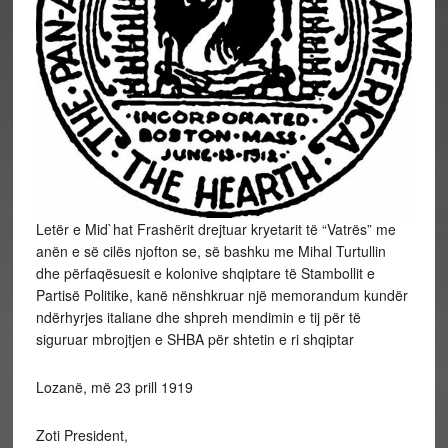
Letër e Mid`hat Frashërit drejtuar kryetarit të “Vatrës” me
anën e së cilës njofton se, së bashku me Mihal Turtullin
dhe përfaqësuesit e kolonive shqiptare të Stambollit e
Partisë Politike, kanë nënshkruar një memorandum kundër
ndërhyrjes italiane dhe shpreh mendimin e tij për të
siguruar mbrojtjen e SHBA për shtetin e ri shqiptar
Lozanë, më 23 prill 1919
Zoti President,