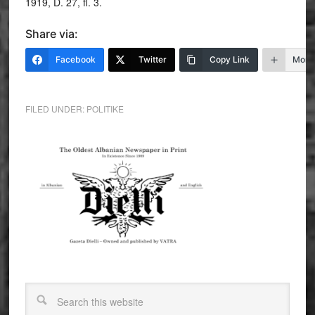
1919, D. 27, fl. 3.
Share via:
Facebook
Twitter
Copy Link
More
FILED UNDER:
POLITIKE