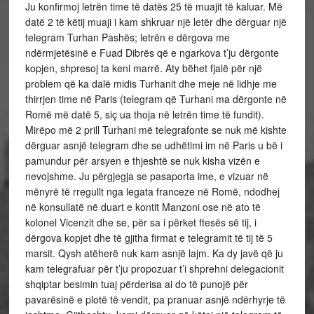
Ju konfirmoj letrën time të datës 25 të muajit të kaluar. Më
datë 2 të këtij muaji i kam shkruar një letër dhe dërguar një
telegram Turhan Pashës; letrën e dërgova me
ndërmjetësinë e Fuad Dibrës që e ngarkova t’ju dërgonte
kopjen, shpresoj ta keni marrë. Aty bëhet fjalë për një
problem që ka dalë midis Turhanit dhe meje në lidhje me
thirrjen time në Paris (telegram që Turhani ma dërgonte në
Romë më datë 5, siç ua thoja në letrën time të fundit).
Mirëpo më 2 prill Turhani më telegrafonte se nuk më kishte
dërguar asnjë telegram dhe se udhëtimi im në Paris u bë i
pamundur për arsyen e thjeshtë se nuk kisha vizën e
nevojshme. Ju përgjegja se pasaporta ime, e vizuar në
mënyrë të rregullt nga legata franceze në Romë, ndodhej
në konsullatë në duart e kontit Manzoni ose në ato të
kolonel Vicenzit dhe se, për sa i përket ftesës së tij, i
dërgova kopjet dhe të gjitha firmat e telegramit të tij të 5
marsit. Qysh atëherë nuk kam asnjë lajm. Ka dy javë që ju
kam telegrafuar për t’ju propozuar t’i shprehni delegacionit
shqiptar besimin tuaj përderisa ai do të punojë për
pavarësinë e plotë të vendit, pa pranuar asnjë ndërhyrje të