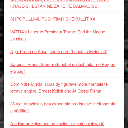
KRAJË-SHESTAN NË ZARË TË DALMACISË
SHPOPULLIMI, PUSHTIMI I SHEKULLIT XXI
VATRA’s Letter to President Trump: End the Hague
Injustice
Nga Tirana në Kukaj për të parë “Lahuta e Malësisë”
Kardinali Ernest Simoni rikthehet si dëshmitar në Burgun
e Spaçit
Dom Ndre Mjeda, sipas dy figurave monumentale të
letrave shqipe, Ernest Koliqit dhe At Gjergj Fishta
36 vjet tranzicion, nga ekonomia prodhuese te ekonomia
e përfitimit
A ndihmon krijimtaria në zbulimin e potencialeve të