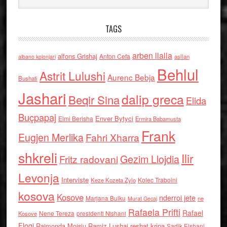
TAGS
arben llalla
alfons Grishaj
Anton Cefa
asllan
albano kolonjari
Behlul
Astrit Lulushi
Aurenc Bebja
Bushati
Jashari
dalip greca
Beqir Sina
Elida
Buçpapaj
Enver Bytyci
Elmi Berisha
Ermira Babamusta
Frank
Eugjen Merlika
Fahri Xharra
shkreli
Ilir
Gezim Llojdia
Fritz radovani
Levonja
Interviste
Kolec Traboini
Keze Kozeta Zylo
kosova
Kosove
nderroi jete
Marjana Bulku
ne
Murat Gecaj
Rafaela Prifti
Rafael
Nene Tereza
Kosove
presidenti Nishani
Floqi
Raimonda Moisiu
Ramiz Lushaj
reshat kripa
Sadik Elshani