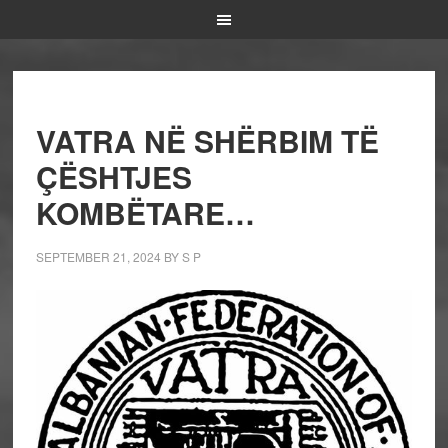
VATRA NË SHËRBIM TË
ÇËSHTJES
KOMBËTARE…
SEPTEMBER 21, 2024
BY
S P