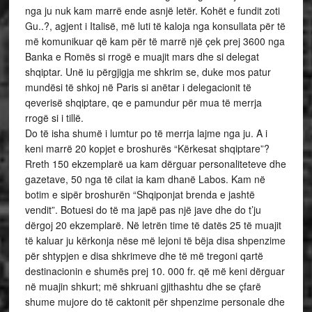
nga ju nuk kam marrë ende asnjë letër. Kohët e fundit zoti
Gu..?, agjent i Italisë, më luti të kaloja nga konsullata për të
më komunikuar që kam për të marrë një çek prej 3600 nga
Banka e Romës si rrogë e muajit mars dhe si delegat
shqiptar. Unë iu përgjigja me shkrim se, duke mos patur
mundësi të shkoj në Paris si anëtar i delegacionit të
qeverisë shqiptare, qe e pamundur për mua të merrja
rrogë si i tillë.
Do të isha shumë i lumtur po të merrja lajme nga ju. A i
keni marrë 20 kopjet e broshurës “Kërkesat shqiptare”?
Rreth 150 ekzemplarë ua kam dërguar personaliteteve dhe
gazetave, 50 nga të cilat ia kam dhanë Labos. Kam në
botim e sipër broshurën “Shqiponjat brenda e jashtë
vendit”. Botuesi do të ma japë pas një jave dhe do t’ju
dërgoj 20 ekzemplarë. Në letrën time të datës 25 të muajit
të kaluar ju kërkonja nëse më lejoni të bëja disa shpenzime
për shtypjen e disa shkrimeve dhe të më tregoni qartë
destinacionin e shumës prej 10. 000 fr. që më keni dërguar
në muajin shkurt; më shkruani gjithashtu dhe se çfarë
shume mujore do të caktonit për shpenzime personale dhe