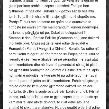
jashtme. Gjithashtu, kemi dërguar që këtej një telegram të
gjatë për këtë problem sepse i famshmi Esat po bën
gjithmonë intriga dhe Turhani nuk gëzon aspak besimin
tonë. Turtulli më letrat e tij na sjell gjithmonë shqetësime.
Pardje Turtulli më kërkonte në qoftë se e autorizoja të
firmoste në emrin tim një memorandum kundër ndërhyrjes
italiane: iu përgjigjja që po. Duket se delegacioni i
Stambollit dhe i Partisë Politike (Grameno etj.) janë dakord
mbi këtë pikë. Shpresoj që të jenë edhe delegatët e
Rumanisë (Pandeli Vangjeli e Dhimitër Berati). Ne edhe një
herë i kemi telegrafuar Konferencë së Paqes për ta lutur të
rregullojë çështjen e Shqipërisë në përputhje me aspiratat
tona kombëtare dhe në favor të pavarësisë së saj të plotë.
Ne gjithashtu pranojmë që Shtetet e Bashkuara të na japin
ndihmën e mbrojtjen e tyre për të na udhëhequr në hapat
tona të para në jetën politike kombëtare. Është një çështje
mbi të cilën ne kemi qenë gjithmonë dakord me doktor
Turtullin, të cilën ia sugjerova përsëri kohët e fundit. Për fat
të keq, nuk kemi lajme më të gjata sepse letrat e fundit që
kam marrë janë ato të doktorit, të cilat edhe ato janë
shumë të shkurtra e lakonike. Nga delegatët e tjerë si edhe