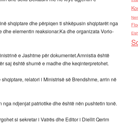
Ko
Nen
inë shqiptare dhe përpiqen ti shkëpusin shqiptarët nga
Flo
are dhe elementin reaksionar.Ka dhe organizata Vorio-
Els
So
nistrinë e Jashtme për dokumentet.Amnistia është
dër saj është shumë e madhe dhe keqinterpretohet.
shqiptare, relatori i Ministrisë së Brendshme, arrin në
 nga ndjenjat patriotike dhe është nën pushtetin tonë.
ohet si sekretar i Vatrës dhe Editor i Diellit Qerim