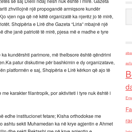
etës së saj Dielli ndaj nesh nuk është i mirë. Gazeta
nariti zhvillojnë një propogandë armiqsore kundër
Ark
jo vjen nga që në këtë organizatë ka njerëz jo të mirë,
otët. Shqipëria e Lirë dhe Gazeta “Liria” mbajnë një
 dhe janë patriotë të mirë, pjesa më e madhe e tyre
alba
a kundërshti parimore, më thelbsore është qëndrimi
en.Ka patur diskutime për bashkimin e dy organizatave,
asll
n platformën e saj, Shqipëria e Lirë kërkon që ajo të
B
d
e karakter filantropik, por aktiviteti i tyre nuk është i
Env
Fa
në edhe institucionet fetare; Kisha orthodokse me
ra
Po ashtu sekti Muhamedan ka në krye agjentin e Ahmet
in dhe sekti Bektashi me në krye agjentin e
Inte