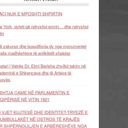
AÇI NUK E MPOSHTI SHPIRTIN
 York, qyteti që ndryshoi emrin… dhe ndryshoi
ën
i zakonor dhe isopolifonia dy nga monumentet
jalla madhështore të antikitetit shqiptar
etari i Vatrës Dr. Elmi Berisha zhvilloi takim në
deminë e Shkencave dhe të Arteve të
sovës
SHTJA ÇAME NË PARLAMENTIN E
QIPËRISË NË VITIN 1921
0 VJET KUJTESË DHE IDENTITET-TRYEZË E
UMBULLAKËT NË OSTROS TË KRAJËS
R SHPËRNGULJEN E ARBËRESHËVE NGA