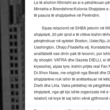
Le të shohim fillimisht se si e përshkruan p
Ministria e Brendshme:Kolonia Shqiptare e
të pasura të shqiptarëve në Perëndim.
Sipas relacionit në SHBA jetonin në fillim v
shqiptarë, 20 për qind e të cilëve kishin të
përqëndruar në qytetet: Boston, Uster,Nju J
Uashington, Ohajo,Filadelfia etj. Konstatohe
analfabetë ose dinin pak të lexonin, por is
dy shoqëri: VATRA dhe Gazeta DIELLI, si 
kryesohej, sipas tyre, kishin prijës real Fan
Dr.Xhon Nase, me origjinë nga Berati dhe 
shqiptarëve nuk ishin të anëtarësuar në kët
Dielli dhe LIria. Vatra përbëhej në përgjit
shqiptarë, nga që kjo ishte organizata më e
relatori) në krye të saj ishin vënë gjithmon