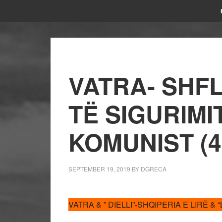
VATRA- SHFL
TË SIGURIMI
KOMUNIST (4
SEPTEMBER 19, 2019
BY
DGRECA
VATRA & ” DIELLI”-SHQIPERIA E LIRË & “L