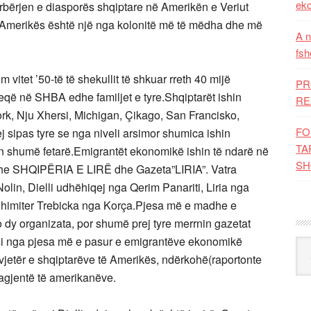
eko
ërbërjen e diasporës shqiptare në Amerikën e Veriut
 Amerikës është një nga kolonitë më të mëdha dhe më
A n
fsh
itet ’50-të të shekullit të shkuar rreth 40 mijë
PR
rheqë në SHBA edhe familjet e tyre.Shqiptarët ishin
RE
ork, Nju Xhersi, Michigan, Çikago, San Francisko,
FO
j sipas tyre se nga niveli arsimor shumica ishin
TA
hin shumë fetarë.Emigrantët ekonomikë ishin të ndarë në
SH
dhe SHQIPËRIA E LIRË dhe Gazeta”LIRIA”. Vatra
 Nolin, Dielli udhëhiqej nga Qerim Panariti, Liria nga
Dhimiter Trebicka nga Korça.Pjesa më e madhe e
o dy organizata, por shumë prej tyre merrnin gazetat
hësi nga pjesa më e pasur e emigrantëve ekonomikë
Kat
 vjetër e shqiptarëve të Amerikës, ndërkohë(raportonte
ë agjentë të amerikanëve.