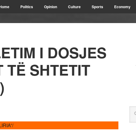
Home
Politics
Opinion
Culture
Sports
Economy
ETIM I DOSJES
T TË SHTETIT
)
IRIA”/