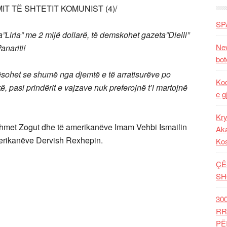
IT TË SHTETIT KOMUNIST (4)/
SP
a”Liria” me 2 mijë dollarë, të demskohet gazeta”Dielli”
New
anariti!
bot
ësohet se shumë nga djemtë e të arratisurëve po
Kod
 pasi prindërit e vajzave nuk preferojnë t’i martojnë
e g
Kry
hmet Zogut dhe të amerikanëve Imam Vehbi Ismailin
Aka
merikanëve Dervish Rexhepin.
Ko
ÇË
SH
30
RR
PË