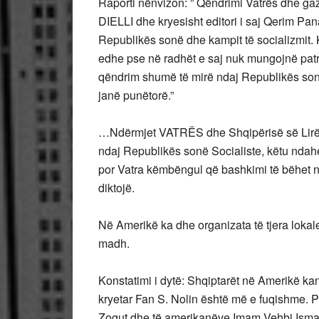
Raporti nënvizon: ” Qëndrimi Vatrës dhe gaz
DIELLI dhe kryesisht editori i saj Qerim Pa
Republikës sonë dhe kampit të socializmit. K
edhe pse në radhët e saj nuk mungojnë patri
qëndrim shumë të mirë ndaj Republikës sonë
janë punëtorë.”
…Ndërmjet VATRËS dhe Shqipërisë së Lirë k
ndaj Republikës sonë Socialiste, këtu ndah
por Vatra këmbëngul që bashkimi të bëhet në
diktojë.
Në Amerikë ka dhe organizata të tjera lokale m
madh.
Konstatimi i dytë: Shqiptarët në Amerikë ka
kryetar Fan S. Nolin është më e fuqishme. 
Zogut dhe të amerikanëve Imam Vehbi Ismail