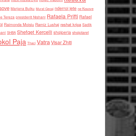
sove
nderroi jete
Marjana Bulku
ne Kosove
Murat Gecaj
Rafaela Prifti
Rafael
e Tereza
presidenti Nishani
qi
Raimonda Moisiu
Ramiz Lushaj
reshat kripa
Sadik
Shefqet Kercelli
shqiperia
hani
shqiptaret
SHBA
kol Paja
Vatra
Visar Zhiti
Thaci