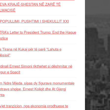
EVA KRAJË-SHESTAN NË ZARË TË
LMACISË
POPULLIMI, PUSHTIMI I SHEKULLIT XXI
RA’s Letter to President Trump: End the Hague
ustice
 Tirana në Kukaj për të parë “Lahuta e
ësisë”
dinali Ernest Simoni rikthehet si dëshmitar në
gun e Spaçit
 Ndre Mjeda, sipas dy figurave monumentale
letrave shqipe, Ernest Koliqit dhe At Gjergj
hta
vjet tranzicion, nga ekonomia prodhuese te