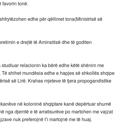
 favorin tonë.
hfrytëzohen edhe për qëllimet tona(Ministrisë së
retimin e drejtë të Aminsitisë dhe të goditen
a studiuar relacionin ka bërë edhe këtë shënim me
ë. Të shihet mundësia edhe e hapjes së shkollës shqipe
ërisë së Lirë. Krahas mjeteve të tjera propogandistike
kanëve në koloninë shqiptare kanë depërtuar shumë
më nga djemtë e të arratisurëve po martohen me vajzat
jzave nuk preferojnë t’i martojnë me të huaj.