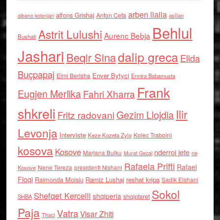
arben llalla
alfons Grishaj
Anton Cefa
asllan
albano kolonjari
Behlul
Astrit Lulushi
Aurenc Bebja
Bushati
Jashari
dalip greca
Beqir Sina
Elida
Buçpapaj
Enver Bytyci
Elmi Berisha
Ermira Babamusta
Frank
Eugjen Merlika
Fahri Xharra
shkreli
Ilir
Gezim Llojdia
Fritz radovani
Levonja
Interviste
Kolec Traboini
Keze Kozeta Zylo
kosova
Kosove
nderroi jete
Marjana Bulku
ne
Murat Gecaj
Rafaela Prifti
Rafael
Nene Tereza
Kosove
presidenti Nishani
Floqi
Raimonda Moisiu
Ramiz Lushaj
reshat kripa
Sadik Elshani
Sokol
Shefqet Kercelli
shqiperia
shqiptaret
SHBA
Paja
Vatra
Visar Zhiti
Thaci