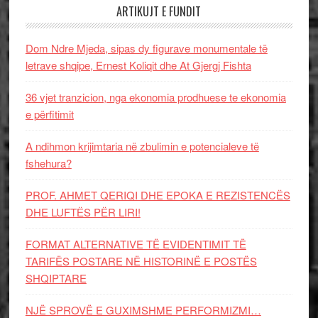
ARTIKUJT E FUNDIT
Dom Ndre Mjeda, sipas dy figurave monumentale të
letrave shqipe, Ernest Koliqit dhe At Gjergj Fishta
36 vjet tranzicion, nga ekonomia prodhuese te ekonomia
e përfitimit
A ndihmon krijimtaria në zbulimin e potencialeve të
fshehura?
PROF. AHMET QERIQI DHE EPOKA E REZISTENCЁS
DHE LUFTЁS PЁR LIRI!
FORMAT ALTERNATIVE TË EVIDENTIMIT TË
TARIFËS POSTARE NË HISTORINË E POSTËS
SHQIPTARE
NJË SPROVË E GUXIMSHME PERFORMIZMI…