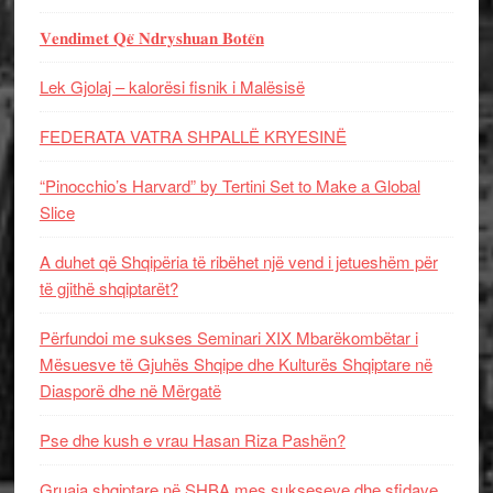
𝐕𝐞𝐧𝐝𝐢𝐦𝐞𝐭 𝐐𝐞̈ 𝐍𝐝𝐫𝐲𝐬𝐡𝐮𝐚𝐧 𝐁𝐨𝐭𝐞̈𝐧
Lek Gjolaj – kalorësi fisnik i Malësisë
FEDERATA VATRA SHPALLË KRYESINË
“Pinocchio’s Harvard” by Tertini Set to Make a Global
Slice
A duhet që Shqipëria të ribëhet një vend i jetueshëm për
të gjithë shqiptarët?
Përfundoi me sukses Seminari XIX Mbarëkombëtar i
Mësuesve të Gjuhës Shqipe dhe Kulturës Shqiptare në
Diasporë dhe në Mërgatë
Pse dhe kush e vrau Hasan Riza Pashën?
Gruaja shqiptare në SHBA mes sukseseve dhe sfidave