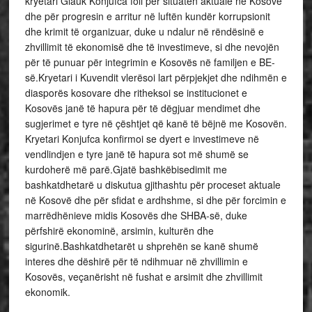
kryetari Glauk Konjufca foli për situatën aktuale në Kosovë
dhe për progresin e arritur në luftën kundër korrupsionit
dhe krimit të organizuar, duke u ndalur në rëndësinë e
zhvillimit të ekonomisë dhe të investimeve, si dhe nevojën
për të punuar për integrimin e Kosovës në familjen e BE-
së.Kryetari i Kuvendit vlerësoi lart përpjekjet dhe ndihmën e
diasporës kosovare dhe ritheksoi se institucionet e
Kosovës janë të hapura për të dëgjuar mendimet dhe
sugjerimet e tyre në çështjet që kanë të bëjnë me Kosovën.
Kryetari Konjufca konfirmoi se dyert e investimeve në
vendlindjen e tyre janë të hapura sot më shumë se
kurdoherë më parë.Gjatë bashkëbisedimit me
bashkatdhetarë u diskutua gjithashtu për proceset aktuale
në Kosovë dhe për sfidat e ardhshme, si dhe për forcimin e
marrëdhënieve midis Kosovës dhe SHBA-së, duke
përfshirë ekonominë, arsimin, kulturën dhe
sigurinë.Bashkatdhetarët u shprehën se kanë shumë
interes dhe dëshirë për të ndihmuar në zhvillimin e
Kosovës, veçanërisht në fushat e arsimit dhe zhvillimit
ekonomik.