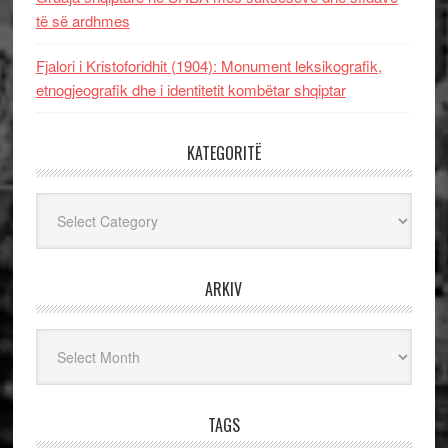
të së ardhmes
Fjalori i Kristoforidhit (1904): Monument leksikografik,
etnogjeografik dhe i identitetit kombëtar shqiptar
KATEGORITË
Kategoritë
ARKIV
Arkiv
TAGS