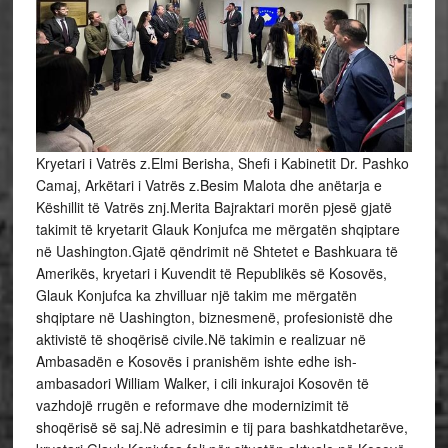
Kryetari i Vatrës z.Elmi Berisha, Shefi i Kabinetit Dr. Pashko
Camaj, Arkëtari i Vatrës z.Besim Malota dhe anëtarja e
Këshillit të Vatrës znj.Merita Bajraktari morën pjesë gjatë
takimit të kryetarit Glauk Konjufca me mërgatën shqiptare
në Uashington.Gjatë qëndrimit në Shtetet e Bashkuara të
Amerikës, kryetari i Kuvendit të Republikës së Kosovës,
Glauk Konjufca ka zhvilluar një takim me mërgatën
shqiptare në Uashington, biznesmenë, profesionistë dhe
aktivistë të shoqërisë civile.Në takimin e realizuar në
Ambasadën e Kosovës i pranishëm ishte edhe ish-
ambasadori William Walker, i cili inkurajoi Kosovën të
vazhdojë rrugën e reformave dhe modernizimit të
shoqërisë së saj.Në adresimin e tij para bashkatdhetarëve,