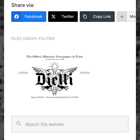
Share via:
Facebook
Twitter
Copy Link
More
FILED UNDER:
POLITIKE