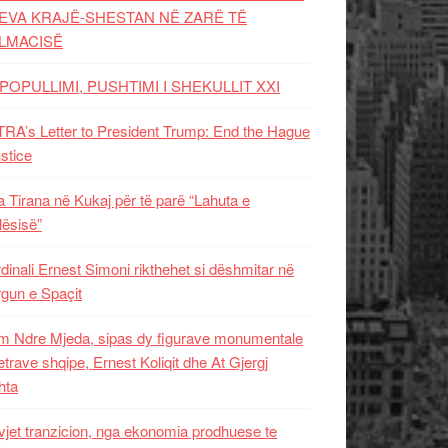
EVA KRAJË-SHESTAN NË ZARË TË
LMACISË
POPULLIMI, PUSHTIMI I SHEKULLIT XXI
RA’s Letter to President Trump: End the Hague
ustice
 Tirana në Kukaj për të parë “Lahuta e
ësisë”
dinali Ernest Simoni rikthehet si dëshmitar në
gun e Spaçit
 Ndre Mjeda, sipas dy figurave monumentale
letrave shqipe, Ernest Koliqit dhe At Gjergj
hta
vjet tranzicion, nga ekonomia prodhuese te