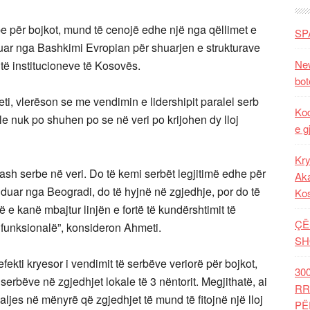
be për bojkot, mund të cenojë edhe një nga qëllimet e
SP
suar nga Bashkimi Evropian për shuarjen e strukturave
New
të institucioneve të Kosovës.
bot
i, vlerëson se me vendimin e lidershipit paralel serb
Kod
le nuk po shuhen po se në veri po krijohen dy lloj
e g
Kry
urash serbe në veri. Do të kemi serbët legjitimë edhe për
Aka
nduar nga Beogradi, do të hyjnë në zgjedhje, por do të
Ko
 e kanë mbajtur linjën e fortë të kundërshtimit të
ÇË
ë funksionalë”, konsideron Ahmeti.
SH
ekti kryesor i vendimit të serbëve veriorë për bojkot,
30
 serbëve në zgjedhjet lokale të 3 nëntorit. Megjithatë, ai
RR
ljes në mënyrë që zgjedhjet të mund të fitojnë një lloj
PË