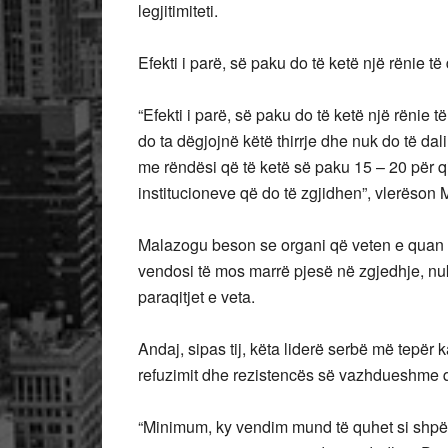
legjitimiteti.
Efekti i parë, së paku do të ketë një rënie të
“Efekti i parë, së paku do të ketë një rënie 
do ta dëgjojnë këtë thirrje dhe nuk do të dal
me rëndësi që të ketë së paku 15 – 20 për qind
institucioneve që do të zgjidhen”, vlerëson
Malazogu beson se organi që veten e quan K
vendosi të mos marrë pjesë në zgjedhje, nu
paraqitjet e veta.
Andaj, sipas tij, këta liderë serbë më tepër
refuzimit dhe rezistencës së vazhdueshme që
“Minimum, ky vendim mund të quhet si shpëlar