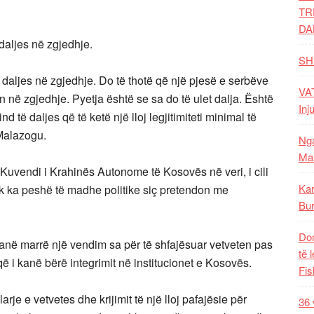
TR
DA
 daljes në zgjedhje.
SH
të daljes në zgjedhje. Do të thotë që një pjesë e serbëve
VAT
in në zgjedhje. Pyetja është se sa do të ulet dalja. Është
Inj
 të daljes që të ketë një lloj legjitimiteti minimal të
 Malazogu.
Nga
Mal
uvendi i Krahinës Autonome të Kosovës në veri, i cili
Kar
k ka peshë të madhe politike siç pretendon me
Bur
Dom
 kanë marrë një vendim sa për të shfajësuar vetveten pas
të 
 i kanë bërë integrimit në institucionet e Kosovës.
Fis
je e vetvetes dhe krijimit të një lloj pafajësie për
36 