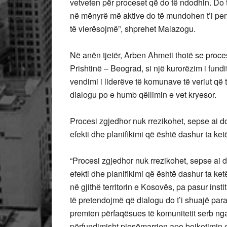
vetveten për proceset që do të ndodhin. Do 
në mënyrë më aktive do të mundohen t’i pen
të vlerësojmë”, shprehet Malazogu.
Në anën tjetër, Arben Ahmeti thotë se proce
Prishtinë – Beograd, si një kurorëzim i fundi
vendimi i liderëve të komunave të veriut q
dialogu po e humb qëllimin e vet kryesor.
Procesi zgjedhor nuk rrezikohet, sepse ai d
efekti dhe planifikimi që është dashur ta k
“Procesi zgjedhor nuk rrezikohet, sepse ai 
efekti dhe planifikimi që është dashur ta ket
në gjithë territorin e Kosovës, pa pasur ins
të pretendojmë që dialogu do t’i shuajë par
premten përfaqësues të komunitetit serb ng
përfundimisht pjesëmarrjen apo bojkotimin 