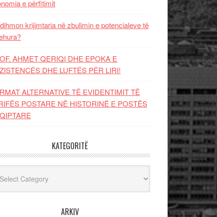
nomia e përfitimit
dihmon krijimtaria në zbulimin e potencialeve të
ehura?
OF. AHMET QERIQI DHE EPOKA E
ZISTENCЁS DHE LUFTЁS PЁR LIRI!
RMAT ALTERNATIVE TË EVIDENTIMIT TË
RIFËS POSTARE NË HISTORINË E POSTËS
QIPTARE
KATEGORITË
egoritë
ARKIV