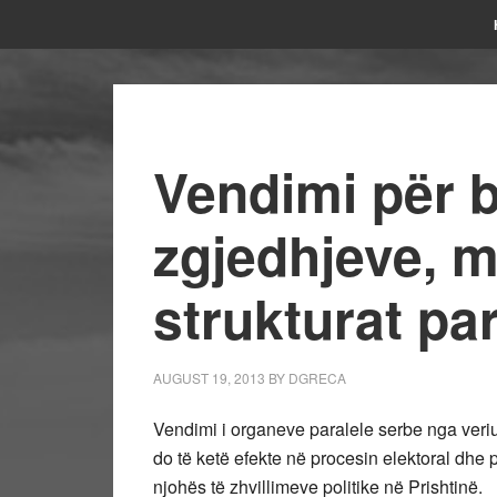
Vendimi për b
zgjedhjeve, m
strukturat par
AUGUST 19, 2013
BY
DGRECA
Vendimi i organeve paralele serbe nga veriu 
do të ketë efekte në procesin elektoral dhe 
njohës të zhvillimeve politike në Prishtinë.