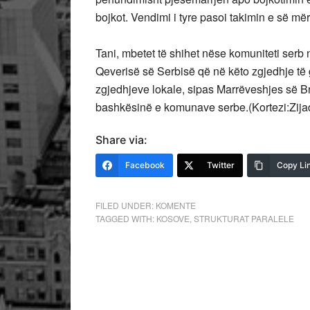
bojkot. Vendimi i tyre pasoi takimin e së m
Tani, mbetet të shihet nëse komuniteti serb 
Qeverisë së Serbisë që në këto zgjedhje të g
zgjedhjeve lokale, sipas Marrëveshjes së Br
bashkësinë e komunave serbe.(Kortezi:Zijad
Share via:
Facebook
Twitter
Copy Li
FILED UNDER:
KOMENTE
TAGGED WITH:
KOSOVE
,
STRUKTURAT PARALELE