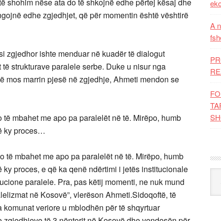
të shohim nëse ata do të shkojnë edhe përtej kësaj dhe
eko
gojnë edhe zgjedhjet, që për momentin është vështirë
A n
fsh
si zgjedhor ishte menduar në kuadër të dialogut
PR
t të strukturave paralele serbe. Duke u nisur nga
RE
ë të mos marrin pjesë në zgjedhje, Ahmeti mendon se
FO
TA
o të mbahet me apo pa paralelët në të. Mirëpo, humb
SH
etë ky proces…
do të mbahet me apo pa paralelët në të. Mirëpo, humb
ë ky proces, e që ka qenë ndërtimi i jetës institucionale
Kat
titucione paralele. Pra, pas këtij momenti, ne nuk mund
alelizmat në Kosovë”, vlerëson Ahmeti.Sidoqoftë, të
a komunat veriore u mblodhën për të shqyrtuar
e zgjedhjeve të 3 nëntorit në Kosovë dhe vendosën për