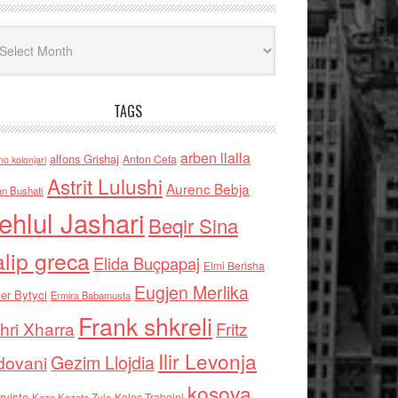
iv
TAGS
arben llalla
alfons Grishaj
Anton Cefa
no kolonjari
Astrit Lulushi
Aurenc Bebja
an Bushati
ehlul Jashari
Beqir Sina
alip greca
Elida Buçpapaj
Elmi Berisha
Eugjen Merlika
er Bytyci
Ermira Babamusta
Frank shkreli
hri Xharra
Fritz
Ilir Levonja
Gezim Llojdia
dovani
kosova
rviste
Kolec Traboini
Keze Kozeta Zylo