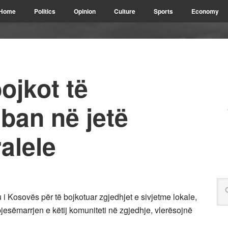
Home
Politics
Opinion
Culture
Sports
Economy
ojkot të
ban në jetë
alele
i Kosovës për të bojkotuar zgjedhjet e sivjetme lokale,
pjesëmarrjen e këtij komuniteti në zgjedhje, vlerësojnë