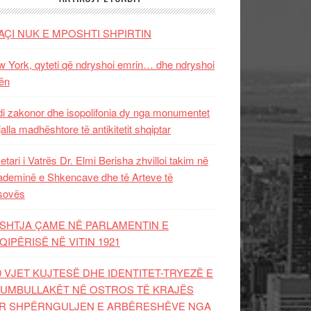
AÇI NUK E MPOSHTI SHPIRTIN
 York, qyteti që ndryshoi emrin… dhe ndryshoi
ën
i zakonor dhe isopolifonia dy nga monumentet
jalla madhështore të antikitetit shqiptar
etari i Vatrës Dr. Elmi Berisha zhvilloi takim në
deminë e Shkencave dhe të Arteve të
sovës
SHTJA ÇAME NË PARLAMENTIN E
QIPËRISË NË VITIN 1921
0 VJET KUJTESË DHE IDENTITET-TRYEZË E
UMBULLAKËT NË OSTROS TË KRAJËS
R SHPËRNGULJEN E ARBËRESHËVE NGA