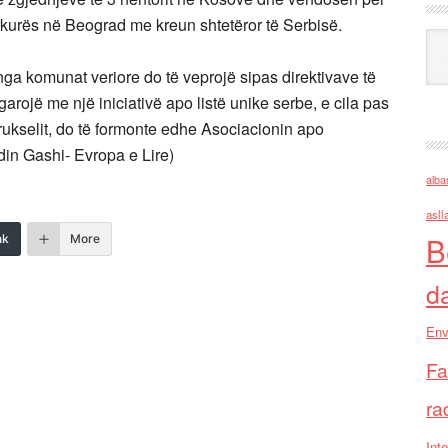
ërkurës në Beograd me kreun shtetëror të Serbisë.
Ark
nga komunat veriore do të veprojë sipas direktivave të
arojë me një iniciativë apo listë unike serbe, e cila pas
ukselit, do të formonte edhe Asociacionin apo
in Gashi- Evropa e Lire)
alba
asll
B
nk
More
d
Env
Fa
ra
Inte