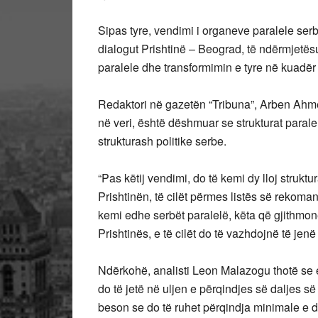
Sipas tyre, vendimi i organeve paralele ser
dialogut Prishtinë – Beograd, të ndërmjetë
paralele dhe transformimin e tyre në kuadër 
Redaktori në gazetën “Tribuna”, Arben Ahmet
në veri, është dëshmuar se strukturat parale
strukturash politike serbe.
“Pas këtij vendimi, do të kemi dy lloj strukt
Prishtinën, të cilët përmes listës së rekoma
kemi edhe serbët paralelë, këta që gjithmonë
Prishtinës, e të cilët do të vazhdojnë të jen
Ndërkohë, analisti Leon Malazogu thotë se ef
do të jetë në uljen e përqindjes së daljes së
beson se do të ruhet përqindja minimale e da