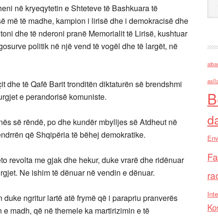
heni në kryeqytetin e Shteteve të Bashkuara të
ë më të madhe, kampion i lirisë dhe i demokracisë dhe
jtoni dhe të nderoni pranë Memorialit të Lirisë, kushtuar
gosurve politik në një vend të vogël dhe të largët, në
alba
asll
t dhe të Qafë Barit tronditën diktaturën së brendshmi
B
burgjet e perandorisë komuniste.
d
unës së rëndë, po dhe kundër mbylljes së Atdheut në
 ëndrrën që Shqipëria të bëhej demokratike.
Env
Fa
ëto revolta me gjak dhe hekur, duke vrarë dhe ridënuar
rgjet. Ne ishim të dënuar në vendin e dënuar.
ra
Inte
duke ngritur lartë atë frymë që i parapriu pranverës
Ko
n e madh, që në themele ka martirizimin e të