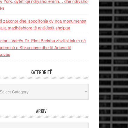
 York, qyteti që ndryshoi emrin… dhe ndryshoi
ën
i zakonor dhe isopolifonia dy nga monumentet
jalla madhështore të antikitetit shqiptar
etari i Vatrës Dr. Elmi Berisha zhvilloi takim në
deminë e Shkencave dhe të Arteve të
sovës
KATEGORITË
egoritë
ARKIV
iv