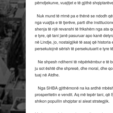
përndjekurve, vuajtjet e të gjithë shqiptarëve
Nuk mund të rrimë pa e thënë se ndodh që pi
nga vuajtja e të tjerëve, parti dhe instituc
shenja të një revanshi të frikshëm nga ata
e tyre, që tani janë pasuruar apo kanë dety
në Lindje, jo, nostalgjikë të asaj që historia 
persekutojnë sërish të persekutuarit e tyre 
Ne shpesh ndihemi të nëpërkëmbur e të brak
ju sot është dhe shpresë, dhe moral, dhe qor
tuaj në Atdhe.
Nga SHBA gjithëmonë na ka ardhë mbështetj
prosperitetin e vendit. Aq më tepër tani, q
shikon popullin shqiptar si aleat strategjik.