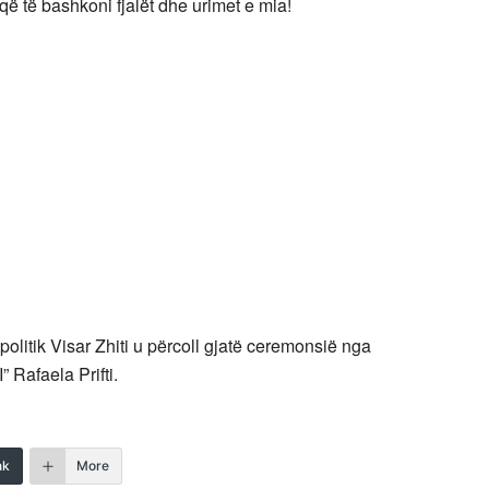
 që të bashkoni fjalët dhe urimet e mia!
 politik Visar Zhiti u përcoll gjatë ceremonsië nga
 Rafaela Prifti.
nk
More