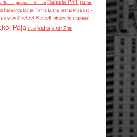
Rafaela Prifti
Rafael
e Tereza
presidenti Nishani
qi
Raimonda Moisiu
Ramiz Lushaj
reshat kripa
Sadik
Shefqet Kercelli
shqiperia
hani
shqiptaret
SHBA
kol Paja
Vatra
Visar Zhiti
Thaci