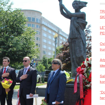
TR
SK
LE
PE
Oxh
tru
Arb
iden
Sal
ko
“Do
her