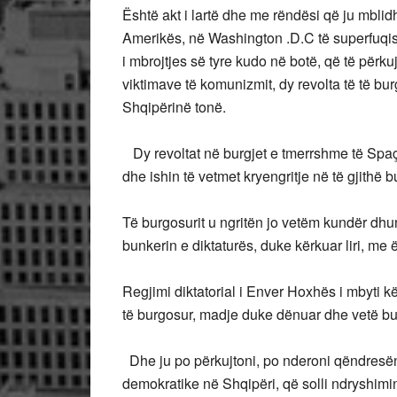
Është akt i lartë dhe me rëndësi që ju mblid
Amerikës, në Washington .D.C të superfuqis
i mbrojtjes së tyre kudo në botë, që të përku
viktimave të komunizmit, dy revolta të të bur
Shqipërinë tonë.
Dy revoltat në burgjet e tmerrshme të Spaçi
dhe ishin të vetmet kryengritje në të gjithë 
Të burgosurit u ngritën jo vetëm kundër dh
bunkerin e diktaturës, duke kërkuar liri, me
Regjimi diktatorial i Enver Hoxhës i mbyti k
të burgosur, madje duke dënuar dhe vetë bu
Dhe ju po përkujtoni, po nderoni qëndresën 
demokratike në Shqipëri, që solli ndryshimi