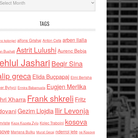
TAGS
arben llalla
alfons Grishaj
Anton Cefa
no kolonjari
Astrit Lulushi
Aurenc Bebja
an Bushati
ehlul Jashari
Beqir Sina
alip greca
Elida Buçpapaj
Elmi Berisha
Eugjen Merlika
er Bytyci
Ermira Babamusta
Frank shkreli
hri Xharra
Fritz
Ilir Levonja
Gezim Llojdia
dovani
kosova
rviste
Kolec Traboini
Keze Kozeta Zylo
sove
nderroi jete
Marjana Bulku
ne Kosove
Murat Gecaj