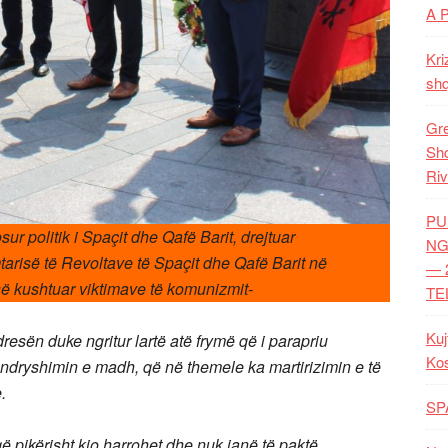
A 
Kri
shq
Gre
Shq
Riv
PU
sur politik i Spaçit dhe Qafë Barit, drejtuar
NG
arisë të Revoltave të Spaçit dhe Qafë Barit në
— 
së kushtuar viktimave të komunizmit-
TE
Kuj
resën duke ngritur lartë atë frymë që i parapriu
Ko
 ndryshimin e madh, që në themele ka martirizimin e të
.
SP
 pikërisht kjo harrohet dhe nuk janë të paktë