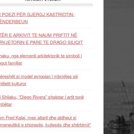
I POEZI PËR GJERGJ KASTRIOTIN-
ËNDERBEUN
TËR E ARKIVIT TE NAUM PRIFTIT NË
RVJETORIN E PARE TE DRAGO SILIQIT
aku, nga elementi arkitektonik te simboli i
ngut familjar
ëreshët si model evropian i mbrojtjes së
titetit kulturor
i Shijaku, “Diego Rivera” shqiptar i artit tonë
mbëtar
m Fred Kalaj, mes altarit dhe atdheut si
meneutikë e shpresës, kujtesës dhe shërbimit”