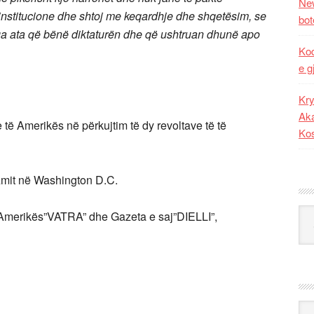
New
he institucione dhe shtoj me keqardhje dhe shqetësim, se
bot
nga ata që bënë diktaturën dhe që ushtruan dhunë apo
Kod
e g
Kry
Aka
të Amerikës në përkujtim të dy revoltave të të
Ko
zmit në Washington D.C.
Kat
 Amerikës”VATRA” dhe Gazeta e saj”DIELLI”,
Ark