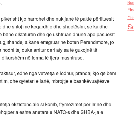
.
Nen
Flo
Els
kërisht kjo harrohet dhe nuk janë të paktë përfituesit
So
ione dhe shtoj me keqardhje dhe shqetësim, se ka dhe
 që bënë diktaturën dhe që ushtruan dhunë apo pasuesit
ra gjithandej a kanë emigruar në botën Perëndimore, jo
e hodhi tej duke arritur deri aty sa të guxojnë të
të dikurshëm në forma të tjera mashtruse.
tisur, edhe nga vetvetja e lodhur, prandaj kjo që bëni
tim, dhe qytetari e lartë, mbrojtje e bashkëvuajtësve
a ekzistenciale si komb, frymëzimet për lirinë dhe
ë Shqipëria është anëtare e NATO-s dhe SHBA-ja e