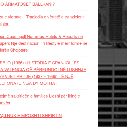
PO ARMATOSET BALLKANI?
za e vlerave – Tragjedia e vërtetë e tranzicionit
iptar
en Coast sjell Nammos Hotels & Resorts në
ipëri: Një destinacion i ri lifestyle merr formë në
ierën Shqiptare
EBLO (1966) / HISTORIA E SPANJOLLES
A VALENCIA QË PËRFUNDOI NË LUSHNJE
29 VJET PRITJE (1937 – 1966) TË NJË
LEFONATE NGA DY MOTRAT
tojmë sakrificën e familjes Lleshi për lirinë e
sovës
AÇI NUK E MPOSHTI SHPIRTIN