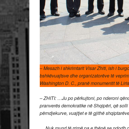
–
Mesazh i shkrimtarit Visar Zhiti, ish i burgo
bshkëvuajtsve dhe organizatorëve të veprimt
Washington D. C., pranë monumentit të Liri
– ZHITI:
…
Ju po përkujtoni, po nderoni qënd
pranverës demokratike në Shqipëri, që solli
përndjekurve, vuajtjet e të gjithë shqiptarëve
….Nuk mund të rrimë pa e thënë se ndodh që