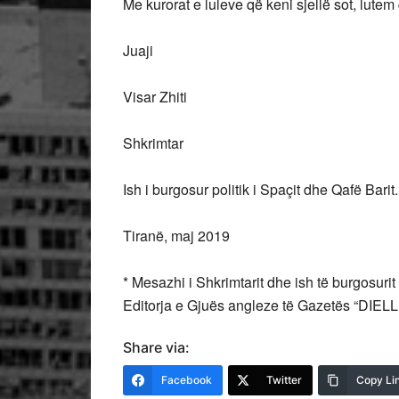
Me kurorat e luleve që keni sjellë sot, lutem
Juaji
Visar Zhiti
Shkrimtar
Ish i burgosur politik i Spaçit dhe Qafë Barit.
Tiranë, maj 2019
* Mesazhi i Shkrimtarit dhe ish të burgosurit
Editorja e Gjuës angleze të Gazetës “DIELLI”
Share via:
Facebook
Twitter
Copy Li