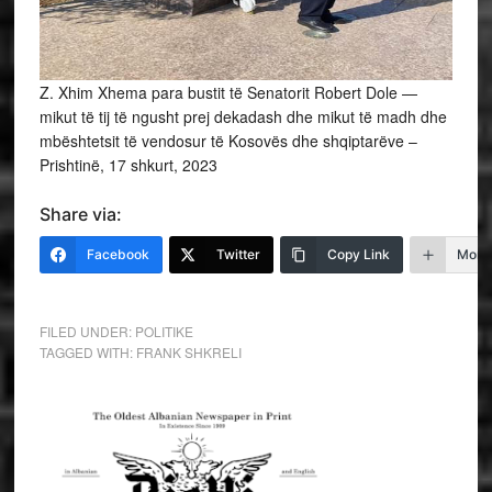
Z. Xhim Xhema para bustit të Senatorit Robert Dole —
mikut të tij të ngusht prej dekadash dhe mikut të madh dhe
mbështetsit të vendosur të Kosovës dhe shqiptarëve –
Prishtinë, 17 shkurt, 2023
Share via:
Facebook
Twitter
Copy Link
More
FILED UNDER:
POLITIKE
TAGGED WITH:
FRANK SHKRELI