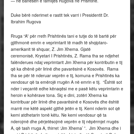
— në banesën e familjes Rugova në Prishtinë.
Duke bërë nderimet e rastit tek varri i Presidentit Dr.
Ibrahim Rugova
Rruga “A” për rreth Prishtinës tani e tutje do të bartë për
gjithmonë emrin e veprimtarit të madh të shqiptaro-
amerikanit të shquar, Z. Jim Xhema. Gjatë
ceremonisë, Kryetari I Prishtinës, Z. Rama tha se ndjehet
falënderues ndaj veprimtarit Jim Xhema për kontributin e tij
që ka dhënë për lirinë dhe pavarësinë e Kosovës. Rama
tha se për të nderuar veprën e tij, komuna e Prishtinës ka
vendosur që ta emërojë rrugën A në emrin e tij. “Është sot
nder i veçantë edhe kënaqësi me e pasë këtu veprimtarin e
heroin e kohërave tona. Siç e dini, zotëri Xhema ka
kontribuar për lirinë dhe pavarësinë e Kosovës dhe është
marrë me këtë aspekt gjithë jetën e tij. Kemi nderin sot që
kemi atdhetarin tonë këtu. Ne kemi vendosur që ta
nderojmë dhe përjetësojmë veprën e tij nëpërmjet rrugës
A, që tash rruga A, thirret ‘Jim Xhema’ ”. Jim Xhema dhe i