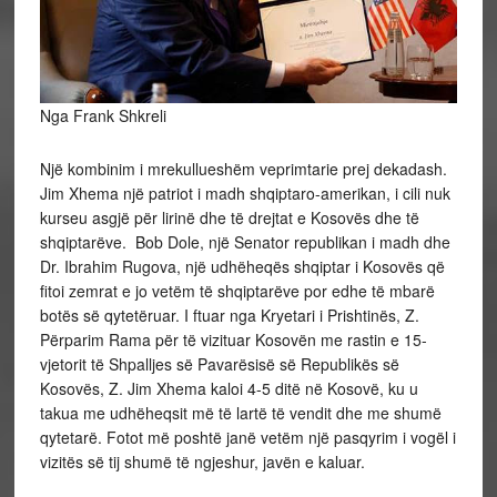
Nga Frank Shkreli
Një kombinim i mrekullueshëm veprimtarie prej dekadash.
Jim Xhema një patriot i madh shqiptaro-amerikan, i cili nuk
kurseu asgjë për lirinë dhe të drejtat e Kosovës dhe të
shqiptarëve. Bob Dole, një Senator republikan i madh dhe
Dr. Ibrahim Rugova, një udhëheqës shqiptar i Kosovës që
fitoi zemrat e jo vetëm të shqiptarëve por edhe të mbarë
botës së qytetëruar. I ftuar nga Kryetari i Prishtinës, Z.
Përparim Rama për të vizituar Kosovën me rastin e 15-
vjetorit të Shpalljes së Pavarësisë së Republikës së
Kosovës, Z. Jim Xhema kaloi 4-5 ditë në Kosovë, ku u
takua me udhëheqsit më të lartë të vendit dhe me shumë
qytetarë. Fotot më poshtë janë vetëm një pasqyrim i vogël i
vizitës së tij shumë të ngjeshur, javën e kaluar.