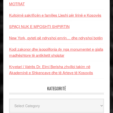
MOTRAT
Kujtojmë sakrificën e familjes Lleshi për lirinë e Kosovës
SPAÇI NUK E MPOSHTI SHPIRTIN
New York, qyteti që ndryshoi emrin… dhe ndryshoi botën
Kodi zakonor dhe isopolifonia dy nga monumentet e gjalla
madhështore të antikitetit shqiptar
Kryetari i Vatrës Dr. Elmi Berisha zhvilloi takim në
Akademinë e Shkencave dhe të Arteve të Kosovës
KATEGORITË
Kategoritë