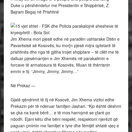
Duke u përshëndetur me Presidentin e Shqipërisë, Z.
Bajram Begaj në Prishtinë
Jim Xhema mori pjesë edhe në paradën ushtarake Ditën e
Pavarësisë së Kosovës, ku mor[n pjesë mijra qytetarë të
prishtinës dhe nga të gjitha trojet shqiptare – të cilët me të
dalluar pjesëmarrjen e Jim Xhemës në parakalimin e
forcave të armatosura të Kosovës, filluan të thërrisnin
emrin e tij: “Jimmy, Jimmy, Jimmy…”
Në Prekaz —
Gjatë qëndrimit të tij në Kosovë, Jim Xhema vizitoi edhe
Prekazin për të nderuar familjen Jashari. “Kjo është dëshmi
se çka na kanë bërë… e të mos harrojmë se çfarë po
ndodh. Ejani këtu dhe bëni respekt, respektoni njerëzit që
paguan çmimin me familjet e tyre dhe fëmijët shtatë vjeç e
pesë vjeç”, është shprehur Xhema për median.