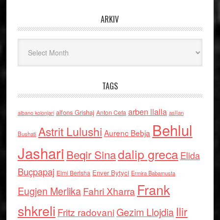
ARKIV
Arkiv
TAGS
arben llalla
alfons Grishaj
Anton Cefa
asllan
albano kolonjari
Behlul
Astrit Lulushi
Aurenc Bebja
Bushati
Jashari
dalip greca
Beqir Sina
Elida
Buçpapaj
Enver Bytyci
Elmi Berisha
Ermira Babamusta
Frank
Eugjen Merlika
Fahri Xharra
shkreli
Ilir
Gezim Llojdia
Fritz radovani