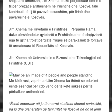
shqiptaro-amerikan, Jim Xhema, duke përjetësuar emrin e
tij për brezat e ardhëshëm në Prishtinë dhe Kosovë, falë
kontributit të tij të pazevëndsueshëm, për lirinë dhe
pavarësinë e Kosovës.
Jim Xhema me Kryetarin e Prishtinës,, Përparim Rama
duke përshëndetur qytetarët e Prishtinës dhe të shqipztarë
nga të gjitha trojet përgjatë rrugës së parakalimit të forcave
të armatosura të Republikës së Kosovës.
Jim Xhema në Universitetin e Biznesit dhe Teknologjisë në
Prishtinë (UBT)
Me këtë rast, veprimtari Jim Xhema ka thënë se edukimi
është esencial për çdo vend që të ketë sukses për të
përballuar ardhmërinë.
“Është imperativ që ju të merrni studimet shumë seriozisht,
pa ju dhe gjeneratën që tani rritet në Kosovë ne do të jemi