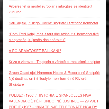
Arbëreshët si model evropian i mbrojtjes së identitetit
kulturor
Sali Shijaku, “Diego Rivera” shqiptar i artit tonë kombëtar
“Dom Fred Kalaj, mes altarit dhe atdheut si hermeneutikë
e shpresës, kujtesës dhe shërbimit”
A PO ARMATOSET BALLKANI?
Kriza e vlerave – Tragjedia e vërtetë e tranzicionit shqiptar
Green Coast sjell Nammos Hotels & Resorts në Shqipëri:
Një destinacion i ri lifestyle merr formë në Rivierën
Shqiptare
PUEBLO (1966) / HISTORIA E SPANJOLLES NGA
VALENCIA QË PËRFUNDOI NË LUSHNJE — 29 VJET
PRITJE (1937 – 1966) TË NJË TELEFONATE NGA DY