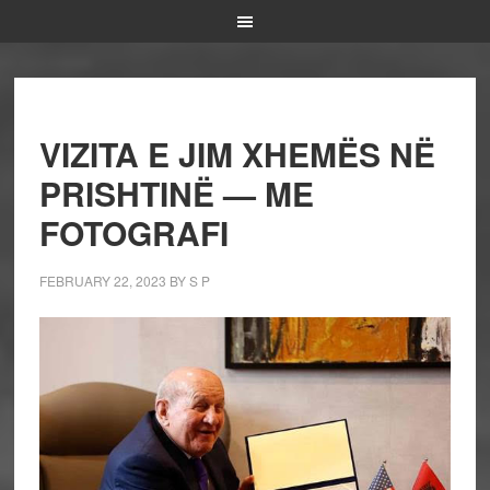
VIZITA E JIM XHEMËS NË
PRISHTINË — ME
FOTOGRAFI
FEBRUARY 22, 2023
BY
S P