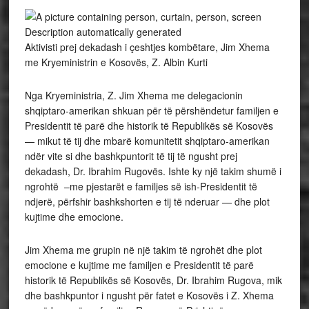
Aktivisti prej dekadash i çeshtjes kombëtare, Jim Xhema
me Kryeministrin e Kosovës, Z. Albin Kurti
Nga Kryeministria, Z. Jim Xhema me delegacionin
shqiptaro-amerikan shkuan për të përshëndetur familjen e
Presidentit të parë dhe historik të Republikës së Kosovës
— mikut të tij dhe mbarë komunitetit shqiptaro-amerikan
ndër vite si dhe bashkpuntorit të tij të ngusht prej
dekadash, Dr. Ibrahim Rugovës. Ishte ky një takim shumë i
ngrohtë –me pjestarët e familjes së ish-Presidentit të
ndjerë, përfshir bashkshorten e tij të nderuar — dhe plot
kujtime dhe emocione.
Jim Xhema me grupin në një takim të ngrohët dhe plot
emocione e kujtime me familjen e Presidentit të parë
historik të Republikës së Kosovës, Dr. Ibrahim Rugova, mik
dhe bashkpuntor i ngusht për fatet e Kosovës i Z. Xhema