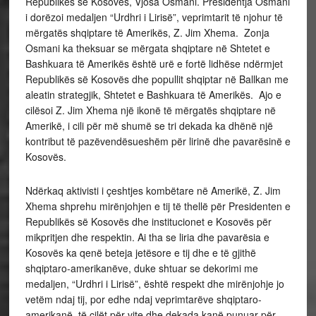
Republikës së Kosovës, Vjosa Osmani. Presidentja Osmani
i dorëzoi medaljen “Urdhri i Lirisë”, veprimtarit të njohur të
mërgatës shqiptare të Amerikës, Z. Jim Xhema. Zonja
Osmani ka theksuar se mërgata shqiptare në Shtetet e
Bashkuara të Amerikës është urë e fortë lidhëse ndërmjet
Republikës së Kosovës dhe popullit shqiptar në Ballkan me
aleatin strategjik, Shtetet e Bashkuara të Amerikës. Ajo e
cilësoi Z. Jim Xhema një ikonë të mërgatës shqiptare në
Amerikë, i cili për më shumë se tri dekada ka dhënë një
kontribut të pazëvendësueshëm për lirinë dhe pavarësinë e
Kosovës.
Ndërkaq aktivisti i çeshtjes kombëtare në Amerikë, Z. Jim
Xhema shprehu mirënjohjen e tij të thellë për Presidenten e
Republikës së Kosovës dhe institucionet e Kosovës për
mikpritjen dhe respektin. Ai tha se liria dhe pavarësia e
Kosovës ka qenë beteja jetësore e tij dhe e të gjithë
shqiptaro-amerikanëve, duke shtuar se dekorimi me
medaljen, “Urdhri i Lirisë”, është respekt dhe mirënjohje jo
vetëm ndaj tij, por edhe ndaj veprimtarëve shqiptaro-
amerikanë, të cilët për vite dhe dekada kanë punuar për