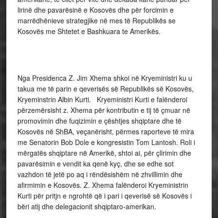
lirinë dhe pavarësinë e Kosovës dhe për forcimin e
marrëdhënieve strategjike në mes të Republikës se
Kosovës me Shtetet e Bashkuara te Amerikës.
Nga Presidenca Z. Jim Xhema shkoi në Kryeministri ku u
takua me të parin e qeverisës së Republikës së Kosovës,
Kryeminstrin Albin Kurti. Kryeministri Kurti e falënderoi
përzemërsisht z. Xhema për kontributin e tij të çmuar në
promovimin dhe fuqizimin e çështjes shqiptare dhe të
Kosovës në ShBA, veçanërisht, përmes raporteve të mira
me Senatorin Bob Dole e kongresistin Tom Lantosh. Roli i
mërgatës shqiptare në Amerikë, shtoi ai, për çlirimin dhe
pavarësimin e vendit ka qenë kyç, dhe se edhe sot
vazhdon të jetë po aq i rëndësishëm në zhvillimin dhe
afirmimin e Kosovës. Z. Xhema falënderoi Kryeministrin
Kurti për pritjn e ngrohtë që i pari i qeverisë së Kosovës i
bëri atij dhe delegacionit shqiptaro-amerikan.