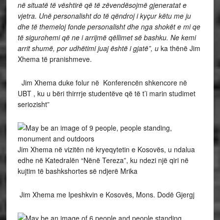
në situatë të vështirë që të zëvendësojmë gjeneratat e
vjetra. Unë personalisht do të qëndroj i kyçur këtu me ju
dhe të themeloj fonde personalisht dhe nga shokët e mi qe
të sigurohemi që ne i arrijmë qëllimet së bashku. Ne kemi
arrit shumë, por udhëtimi juaj është i gjatë”, u
ka thënë Jim
Xhema të pranishmeve.
Jim Xhema duke folur në Konferencën shkencore në
UBT , ku u bëri thirrrje studentëve që të t’i marin studimet
seriozisht”
Jim Xhema në vizitën në kryeqytetin e Kosovës, u ndalua
edhe në Katedralën “Nënë Tereza”, ku ndezi një qiri në
kujtim të bashkshortes së ndjerë Mrika
Jim Xhema me Ipeshkvin e Kosovës, Mons. Dodë Gjergj