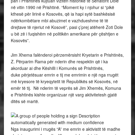
pari i Prishtinës kujtuan vizitën historike të Senatorit Dole
në vitin 1990 në Prishtinë. “Moment ky i njohur si “pikë
kthesë për lirinë e Kosovës, që ia hapi sytë bashkësisë
ndërkombëtare mbi abuzimet e vazhdueshme të të
drejtave të njeriut në Kosovë”, pasi ç’prej atëherë Zoti Dole
u bë zë i fuqishëm në politikën amerikane për çështjen e
Kosovës”.
Jim Xhema falënderoi përzemërsisht Kryetarin e Prishtinës,
Z. Përparim Rama për nderin dhe respektin që i ka
akorduar ai dhe Këshilli i Komunës së Prishtinës,
duke përjetësuar emrin e tij me emrimin e një nga rrugët
më kryesore të kryeqytetit të Republikës së Kosovës, në
emër të tij. Në nderim të veprës së Jim Xhemës, Komuna
e Prishtinës kishte organizuar një varg aktivitetesh gjatë
ditës së martë.
Nga inaugurimi i rrugës “A” me emrin e aktivistit të madhe