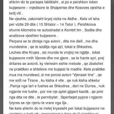
shkrim do te paraqes faktikisht , si po e pershkon token
bujqesore – mjedisore te Shqiperise dhe Kosoves vjeshta e
ketij viti .
Ne vjeshte, zakonisht kryej vizita ne Atdhe . Kete vit isha
per vizite 29 dite ( 15 Shtator – 14 Tetor ). Pershkrova
shume kilometra ne autostradat e Kombit tim . Sodita dhe
analizova vjeshten bujqesore .
Perpara se te zbrisja nga avioni , dita me diell , me dha
mundesine , qe te soditja nga ajri, tokat e Shkodres,
Lezhes dhe Krujes , sic munda te vrojtoj ne ngjitje , tokat
bujqesore rreth Vjenes dhe me gjere , sa te hante syri, prej
dritares se avionit. ky vleresim eshte metode , qe zbatohet
ne praktiken e shteteve me bujqesi te madhe .Kete praktike
mua ma mundesoi, si me porosi avioni “Vjenaair line” , qe
me solli ne Tirane , ku kisha 4 vite , qe nuk kisha shkelur
.Pamja nga lart e fushes se Shkodres , deri ne Durres , nuk
ngjante me fushe , por me nje qytet gjigant kaotik , qe pret
nga dita ne dite , te permbytet . Siperfaqet pyjore i ngjanin
fytyres se nje njeriu te vrare nga lija .
Ne kete shkrim do te rrefej kryesisht per tokat bujqesore ne
vjeshten e ketij viti ; impresionet e tjera do t’i pershkruaj