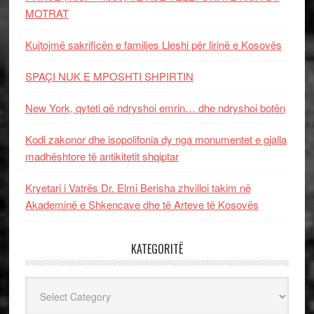
MOTRAT
Kujtojmë sakrificën e familjes Lleshi për lirinë e Kosovës
SPAÇI NUK E MPOSHTI SHPIRTIN
New York, qyteti që ndryshoi emrin… dhe ndryshoi botën
Kodi zakonor dhe isopolifonia dy nga monumentet e gjalla
madhështore të antikitetit shqiptar
Kryetari i Vatrës Dr. Elmi Berisha zhvilloi takim në
Akademinë e Shkencave dhe të Arteve të Kosovës
KATEGORITË
Kategoritë