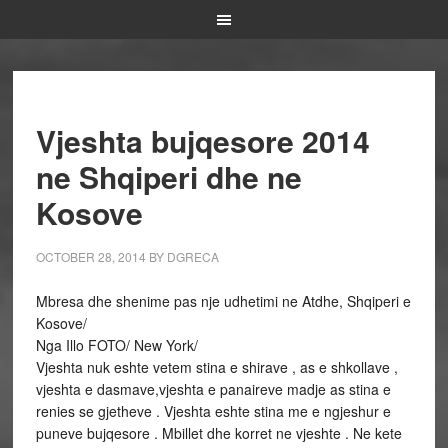
Vjeshta bujqesore 2014
ne Shqiperi dhe ne
Kosove
OCTOBER 28, 2014
BY
DGRECA
Mbresa dhe shenime pas nje udhetimi ne Atdhe, Shqiperi e
Kosove/
Nga Illo FOTO/ New York/
Vjeshta nuk eshte vetem stina e shirave , as e shkollave ,
vjeshta e dasmave,vjeshta e panaireve madje as stina e
renies se gjetheve . Vjeshta eshte stina me e ngjeshur e
puneve bujqesore . Mbillet dhe korret ne vjeshte . Ne kete