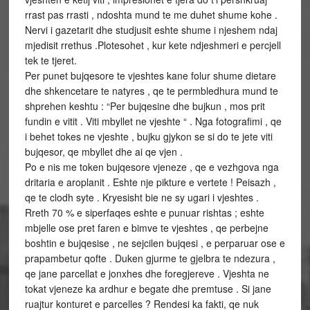
rrast pas rrasti , ndoshta mund te me duhet shume kohe .
Nervi i gazetarit dhe studjusit eshte shume i njeshem ndaj
mjedisit rrethus .Plotesohet , kur kete ndjeshmeri e percjell
tek te tjeret.
Per punet bujqesore te vjeshtes kane folur shume dietare
dhe shkencetare te natyres , qe te permbledhura mund te
shprehen keshtu : “Per bujqesine dhe bujkun , mos prit
fundin e vitit . Viti mbyllet ne vjeshte “ . Nga fotografimi , qe
i behet tokes ne vjeshte , bujku gjykon se si do te jete viti
bujqesor, qe mbyllet dhe ai qe vjen .
Po e nis me token bujqesore vjeneze , qe e vezhgova nga
dritaria e aroplanit . Eshte nje pikture e vertete ! Peisazh ,
qe te clodh syte . Kryesisht bie ne sy ugari i vjeshtes .
Rreth 70 % e siperfaqes eshte e punuar rishtas ; eshte
mbjelle ose pret faren e bimve te vjeshtes , qe perbejne
boshtin e bujqesise , ne sejcilen bujqesi , e perparuar ose e
prapambetur qofte . Duken gjurme te gjelbra te ndezura ,
qe jane parcellat e jonxhes dhe foregjereve . Vjeshta ne
tokat vjeneze ka ardhur e begate dhe premtuse . Si jane
ruajtur konturet e parcelles ? Rendesi ka fakti, qe nuk