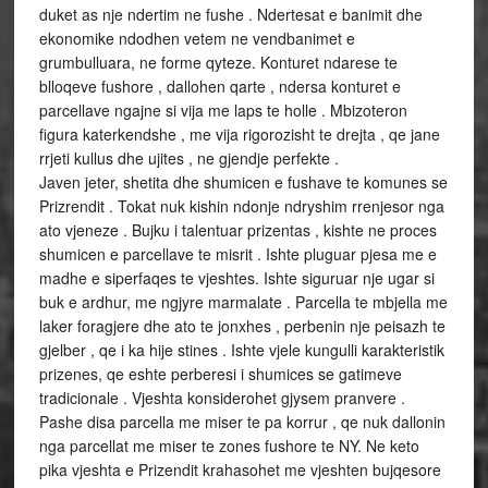
duket as nje ndertim ne fushe . Ndertesat e banimit dhe
ekonomike ndodhen vetem ne vendbanimet e
grumbulluara, ne forme qyteze. Konturet ndarese te
blloqeve fushore , dallohen qarte , ndersa konturet e
parcellave ngajne si vija me laps te holle . Mbizoteron
figura katerkendshe , me vija rigorozisht te drejta , qe jane
rrjeti kullus dhe ujites , ne gjendje perfekte .
Javen jeter, shetita dhe shumicen e fushave te komunes se
Prizrendit . Tokat nuk kishin ndonje ndryshim rrenjesor nga
ato vjeneze . Bujku i talentuar prizentas , kishte ne proces
shumicen e parcellave te misrit . Ishte pluguar pjesa me e
madhe e siperfaqes te vjeshtes. Ishte siguruar nje ugar si
buk e ardhur, me ngjyre marmalate . Parcella te mbjella me
laker foragjere dhe ato te jonxhes , perbenin nje peisazh te
gjelber , qe i ka hije stines . Ishte vjele kungulli karakteristik
prizenes, qe eshte perberesi i shumices se gatimeve
tradicionale . Vjeshta konsiderohet gjysem pranvere .
Pashe disa parcella me miser te pa korrur , qe nuk dallonin
nga parcellat me miser te zones fushore te NY. Ne keto
pika vjeshta e Prizendit krahasohet me vjeshten bujqesore