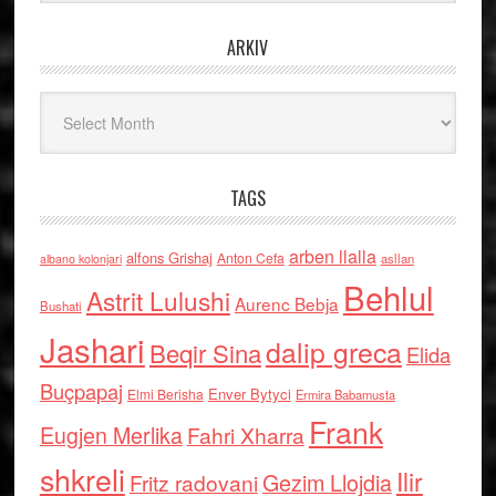
ARKIV
Arkiv
TAGS
arben llalla
alfons Grishaj
Anton Cefa
asllan
albano kolonjari
Behlul
Astrit Lulushi
Aurenc Bebja
Bushati
Jashari
dalip greca
Beqir Sina
Elida
Buçpapaj
Enver Bytyci
Elmi Berisha
Ermira Babamusta
Frank
Eugjen Merlika
Fahri Xharra
shkreli
Ilir
Gezim Llojdia
Fritz radovani