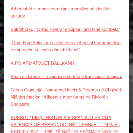
Arbëreshët si model evropian i mbrojtjes së identitetit
kulturor
Sali Shijaku, “Diego Rivera” shqiptar i artit tonë kombëtar
“Dom Fred Kalaj, mes altarit dhe atdheut si hermeneutikë
e shpresës, kujtesës dhe shërbimit”
A PO ARMATOSET BALLKANI?
Kriza e vlerave – Tragjedia e vërtetë e tranzicionit shqiptar
Green Coast sjell Nammos Hotels & Resorts në Shqipëri:
Një destinacion i ri lifestyle merr formë në Rivierën
Shqiptare
PUEBLO (1966) / HISTORIA E SPANJOLLES NGA
VALENCIA QË PËRFUNDOI NË LUSHNJE — 29 VJET
PRITJE (1937 – 1966) TË NJË TELEFONATE NGA DY