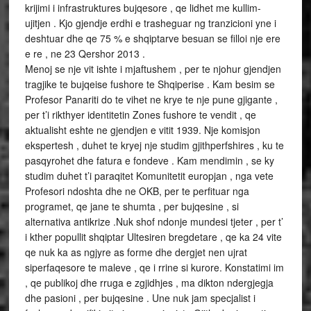
krijimi i infrastruktures bujqesore , qe lidhet me kullim-
ujitjen . Kjo gjendje erdhi e trasheguar ng tranzicioni yne i
deshtuar dhe qe 75 % e shqiptarve besuan se filloi nje ere
e re , ne 23 Qershor 2013 .
Menoj se nje vit ishte i mjaftushem , per te njohur gjendjen
tragjike te bujqeise fushore te Shqiperise . Kam besim se
Profesor Panariti do te vihet ne krye te nje pune gjigante ,
per t’i rikthyer identitetin Zones fushore te vendit , qe
aktualisht eshte ne gjendjen e vitit 1939. Nje komisjon
ekspertesh , duhet te kryej nje studim gjithperfshires , ku te
pasqyrohet dhe fatura e fondeve . Kam mendimin , se ky
studim duhet t’i paraqitet Komunitetit europjan , nga vete
Profesori ndoshta dhe ne OKB, per te perfituar nga
programet, qe jane te shumta , per bujqesine , si
alternativa antikrize .Nuk shof ndonje mundesi tjeter , per t’
i kther popullit shqiptar Ultesiren bregdetare , qe ka 24 vite
qe nuk ka as ngjyre as forme dhe dergjet nen ujrat
siperfaqesore te maleve , qe i rrine si kurore. Konstatimi im
, qe publikoj dhe rruga e zgjidhjes , ma dikton ndergjegja
dhe pasioni , per bujqesine . Une nuk jam specjalist i