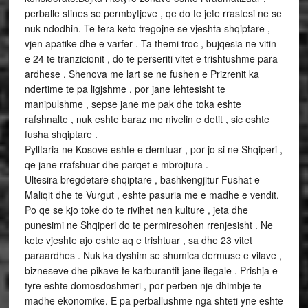
perballe stines se permbytjeve , qe do te jete rrastesi ne se
nuk ndodhin. Te tera keto tregojne se vjeshta shqiptare ,
vjen apatike dhe e varfer . Ta themi troc , bujqesia ne vitin
e 24 te tranzicionit , do te perseriti vitet e trishtushme para
ardhese . Shenova me lart se ne fushen e Prizrenit ka
ndertime te pa ligjshme , por jane lehtesisht te
manipulshme , sepse jane me pak dhe toka eshte
rafshnalte , nuk eshte baraz me nivelin e detit , sic eshte
fusha shqiptare .
Pylltaria ne Kosove eshte e demtuar , por jo si ne Shqiperi ,
qe jane rrafshuar dhe parqet e mbrojtura .
Ultesira bregdetare shqiptare , bashkengjitur Fushat e
Maliqit dhe te Vurgut , eshte pasuria me e madhe e vendit.
Po qe se kjo toke do te rivihet nen kulture , jeta dhe
punesimi ne Shqiperi do te permiresohen rrenjesisht . Ne
kete vjeshte ajo eshte aq e trishtuar , sa dhe 23 vitet
paraardhes . Nuk ka dyshim se shumica dermuse e vilave ,
bizneseve dhe pikave te karburantit jane ilegale . Prishja e
tyre eshte domosdoshmeri , por perben nje dhimbje te
madhe ekonomike. E pa perballushme nga shteti yne eshte