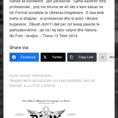
fushes se bonifikimit , jam pensionist . Gjithe karieren time
profesionale , prej me shume se 40 vite e kam kaluar ne
ish Fermat socialiste te Ultesires bregdetare . E dua kete
fushe si shqiptar , si profesionist dhe si autor i librave
bujqesore . Dikush duht t’i dali per zot kesaj pasurie te
jashtzakonshme , qe na i ka falur natyra dhe historia .
Illo Foto / studjus – Tirane 13 Tetor 2014
Share via:
Facebook
Twitter
Copy Link
More
FILED UNDER:
REPORTAZH
TAGGED WITH:
BUJQESORE 2014 NE SHQIPERI
,
DHE NE
KOSOVE
,
ILLO FOTO
,
VJESHTA