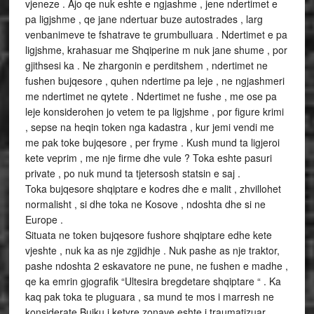
vjeneze . Ajo qe nuk eshte e ngjashme , jene ndertimet e
pa ligjshme , qe jane ndertuar buze autostrades , larg
venbanimeve te fshatrave te grumbulluara . Ndertimet e pa
ligjshme, krahasuar me Shqiperine m nuk jane shume , por
gjithsesi ka . Ne zhargonin e perditshem , ndertimet ne
fushen bujqesore , quhen ndertime pa leje , ne ngjashmeri
me ndertimet ne qytete . Ndertimet ne fushe , me ose pa
leje konsiderohen jo vetem te pa ligjshme , por figure krimi
, sepse na heqin token nga kadastra , kur jemi vendi me
me pak toke bujqesore , per fryme . Kush mund ta ligjeroi
kete veprim , me nje firme dhe vule ? Toka eshte pasuri
private , po nuk mund ta tjetersosh statsin e saj .
Toka bujqesore shqiptare e kodres dhe e malit , zhvillohet
normalisht , si dhe toka ne Kosove , ndoshta dhe si ne
Europe .
Situata ne token bujqesore fushore shqiptare edhe kete
vjeshte , nuk ka as nje zgjidhje . Nuk pashe as nje traktor,
pashe ndoshta 2 eskavatore ne pune, ne fushen e madhe ,
qe ka emrin gjografik “Ultesira bregdetare shqiptare “ . Ka
kaq pak toka te pluguara , sa mund te mos i marresh ne
konsiderate.Bujku i ketyre zonave eshte i traumatizuar ,