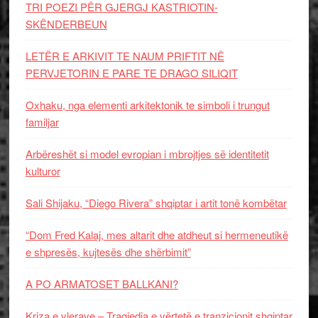
TRI POEZI PËR GJERGJ KASTRIOTIN-
SKËNDERBEUN
LETËR E ARKIVIT TE NAUM PRIFTIT NË
PERVJETORIN E PARE TE DRAGO SILIQIT
Oxhaku, nga elementi arkitektonik te simboli i trungut
familjar
Arbëreshët si model evropian i mbrojtjes së identitetit
kulturor
Sali Shijaku, “Diego Rivera” shqiptar i artit tonë kombëtar
“Dom Fred Kalaj, mes altarit dhe atdheut si hermeneutikë
e shpresës, kujtesës dhe shërbimit”
A PO ARMATOSET BALLKANI?
Kriza e vlerave – Tragjedia e vërtetë e tranzicionit shqiptar