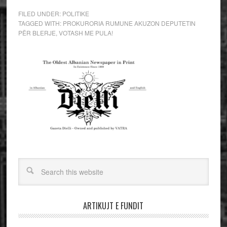
FILED UNDER:
POLITIKE
TAGGED WITH:
PROKURORIA RUMUNE AKUZON DEPUTETIN
PËR BLERJE
,
VOTASH ME PULA!
ARTIKUJT E FUNDIT