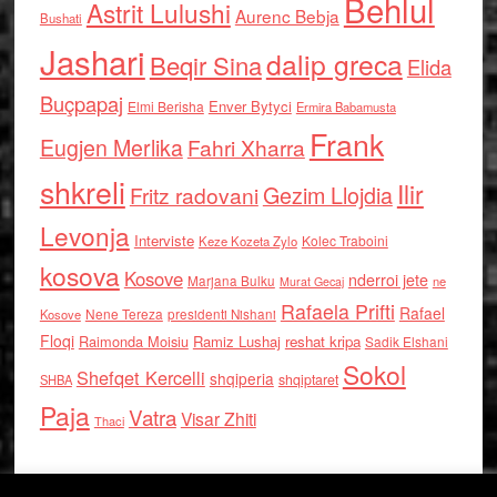
Behlul
Astrit Lulushi
Aurenc Bebja
Bushati
Jashari
dalip greca
Beqir Sina
Elida
Buçpapaj
Enver Bytyci
Elmi Berisha
Ermira Babamusta
Frank
Eugjen Merlika
Fahri Xharra
shkreli
Ilir
Gezim Llojdia
Fritz radovani
Levonja
Interviste
Kolec Traboini
Keze Kozeta Zylo
kosova
Kosove
nderroi jete
Marjana Bulku
ne
Murat Gecaj
Rafaela Prifti
Rafael
Nene Tereza
Kosove
presidenti Nishani
Floqi
Raimonda Moisiu
Ramiz Lushaj
reshat kripa
Sadik Elshani
Sokol
Shefqet Kercelli
shqiperia
shqiptaret
SHBA
Paja
Vatra
Visar Zhiti
Thaci