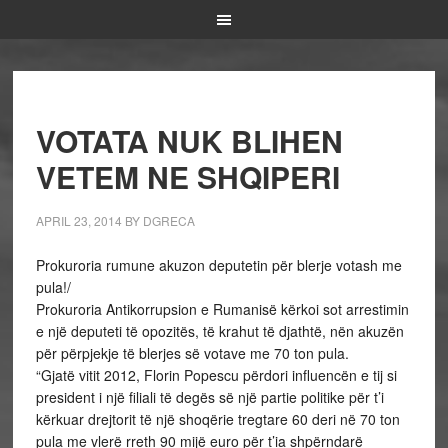
VOTATA NUK BLIHEN
VETEM NE SHQIPERI
APRIL 23, 2014
BY
DGRECA
Prokuroria rumune akuzon deputetin për blerje votash me
pula!/
Prokuroria Antikorrupsion e Rumanisë kërkoi sot arrestimin
e një deputeti të opozitës, të krahut të djathtë, nën akuzën
për përpjekje të blerjes së votave me 70 ton pula.
“Gjatë vitit 2012, Florin Popescu përdori influencën e tij si
president i një filiali të degës së një partie politike për t’i
kërkuar drejtorit të një shoqërie tregtare 60 deri në 70 ton
pula me vlerë rreth 90 mijë euro për t’ia shpërndarë