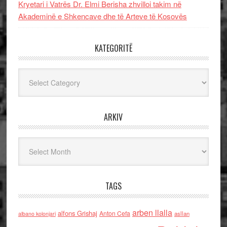
Kryetari i Vatrës Dr. Elmi Berisha zhvilloi takim në
Akademinë e Shkencave dhe të Arteve të Kosovës
KATEGORITË
Kategoritë
ARKIV
Arkiv
TAGS
arben llalla
alfons Grishaj
Anton Cefa
asllan
albano kolonjari