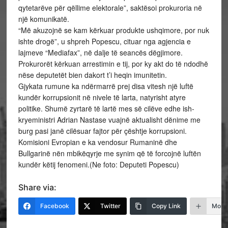
qytetarëve për qëllime elektorale”, saktësoi prokuroria në
një komunikatë.
“Më akuzojnë se kam kërkuar produkte ushqimore, por nuk
ishte drogë”, u shpreh Popescu, cituar nga agjencia e
lajmeve “Mediafax”, në dalje të seancës dëgjimore.
Prokurorët kërkuan arrestimin e tij, por ky akt do të ndodhë
nëse deputetët bien dakort t’i heqin imunitetin.
Gjykata rumune ka ndërmarrë prej disa vitesh një luftë
kundër korrupsionit në nivele të larta, natyrisht atyre
politike. Shumë zyrtarë të lartë mes së cilëve edhe ish-
kryeministri Adrian Nastase vuajnë aktualisht dënime me
burg pasi janë cilësuar fajtor për çështje korrupsioni.
Komisioni Evropian e ka vendosur Rumaninë dhe
Bullgarinë nën mbikëqyrje me synim që të forcojnë luftën
kundër këtij fenomeni.(Ne foto: Deputeti Popescu)
Share via:
Facebook
Twitter
Copy Link
More