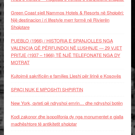
Green Coast sjell Nammos Hotels & Resorts në Shqipëri:
Një destinacion i ri lifestyle merr formë në Rivierën
Shqiptare
PUEBLO (1966) / HISTORIA E SPANJOLLES NGA
VALENCIA QË PËRFUNDOI NË LUSHNJE — 29 VJET
PRITJE (1937 – 1966) TË NJË TELEFONATE NGA DY
MOTRAT
Kujtojmë sakrificën e familjes Lleshi për lirinë e Kosovës
SPAÇI NUK E MPOSHTI SHPIRTIN
New York, qyteti që ndryshoi emrin… dhe ndryshoi botën
Kodi zakonor dhe isopolifonia dy nga monumentet e gjalla
madhështore të antikitetit shqiptar