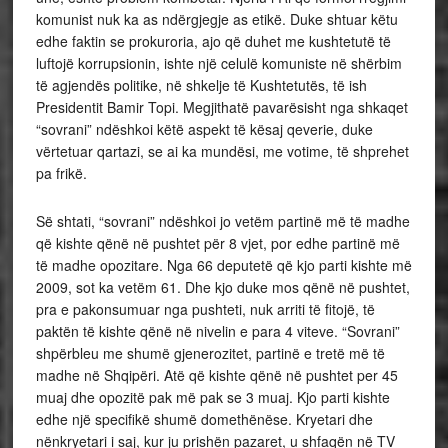
komunist nuk ka as ndërgjegje as etikë. Duke shtuar këtu
edhe faktin se prokuroria, ajo që duhet me kushtetutë të
luftojë korrupsionin, ishte një celulë komuniste në shërbim
të agjendës politike, në shkelje të Kushtetutës, të ish
Presidentit Bamir Topi. Megjithatë pavarësisht nga shkaqet
“sovrani” ndëshkoi këtë aspekt të kësaj qeverie, duke
vërtetuar qartazi, se ai ka mundësi, me votime, të shprehet
pa frikë.
Së shtati, “sovrani” ndëshkoi jo vetëm partinë më të madhe
që kishte qënë në pushtet për 8 vjet, por edhe partinë më
të madhe opozitare. Nga 66 deputetë që kjo parti kishte më
2009, sot ka vetëm 61. Dhe kjo duke mos qënë në pushtet,
pra e pakonsumuar nga pushteti, nuk arriti të fitojë, të
paktën të kishte qënë në nivelin e para 4 viteve. “Sovrani”
shpërbleu me shumë gjenerozitet, partinë e tretë më të
madhe në Shqipëri. Atë që kishte qënë në pushtet per 45
muaj dhe opozitë pak më pak se 3 muaj. Kjo parti kishte
edhe një specifikë shumë domethënëse. Kryetari dhe
nënkryetari i saj, kur ju prishën pazaret, u shfaqën në TV