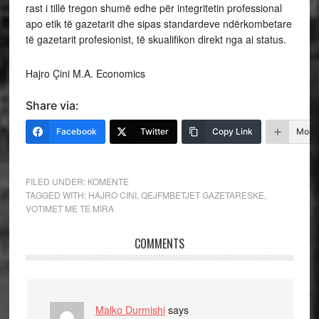
rast i tillë tregon shumë edhe për integritetin professional
apo etik të gazetarit dhe sipas standardeve ndërkombetare
të gazetarit profesionist, të skualifikon direkt nga ai status.
Hajro Çini M.A. Economics
Share via:
Facebook
Twitter
Copy Link
More
FILED UNDER:
KOMENTE
TAGGED WITH:
HAJRO CINI
,
QEJFMBETJET GAZETARESKE
,
VOTIMET ME TE MIRA
COMMENTS
Malko Durmishi
says