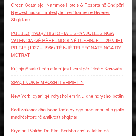
Green Coast sjell Nammos Hotels & Resorts në Shqipëri:
Një destinacion i ri lifestyle merr formë në Rivierën
Shqiptare
PUEBLO (1966) / HISTORIA E SPANJOLLES NGA
VALENCIA QË PËRFUNDOI NË LUSHNJE — 29 VJET
PRITJE (1937 – 1966) TË NJË TELEFONATE NGA DY
MOTRAT
Kujtojmë sakrificën e familjes Lleshi për lirinë e Kosovës
SPAÇI NUK E MPOSHTI SHPIRTIN
New York, qyteti që ndryshoi emrin… dhe ndryshoi botën
Kodi zakonor dhe isopolifonia dy nga monumentet e gjalla
madhështore të antikitetit shqiptar
Kryetari i Vatrës Dr. Elmi Berisha zhvilloi takim në