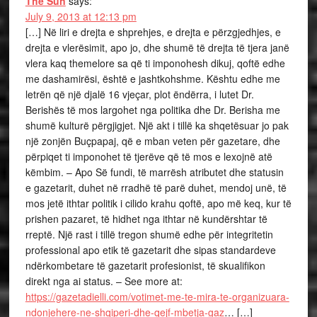
The Sun
says:
July 9, 2013 at 12:13 pm
[…] Në liri e drejta e shprehjes, e drejta e përzgjedhjes, e
drejta e vlerësimit, apo jo, dhe shumë të drejta të tjera janë
vlera kaq themelore sa që ti imponohesh dikuj, qoftë edhe
me dashamirësi, është e jashtkohshme. Kështu edhe me
letrën që një djalë 16 vjeçar, plot ëndërra, i lutet Dr.
Berishës të mos largohet nga politika dhe Dr. Berisha me
shumë kulturë përgjigjet. Një akt i tillë ka shqetësuar jo pak
një zonjën Buçpapaj, që e mban veten për gazetare, dhe
përpiqet ti imponohet të tjerëve që të mos e lexojnë atë
këmbim. – Apo Së fundi, të marrësh atributet dhe statusin
e gazetarit, duhet në rradhë të parë duhet, mendoj unë, të
mos jetë ithtar politik i cilido krahu qoftë, apo më keq, kur të
prishen pazaret, të hidhet nga ithtar në kundërshtar të
rreptë. Një rast i tillë tregon shumë edhe për integritetin
professional apo etik të gazetarit dhe sipas standardeve
ndërkombetare të gazetarit profesionist, të skualifikon
direkt nga ai status. – See more at:
https://gazetadielli.com/votimet-me-te-mira-te-organizuara-
ndonjehere-ne-shqiperi-dhe-qejf-mbetja-gaz
… […]