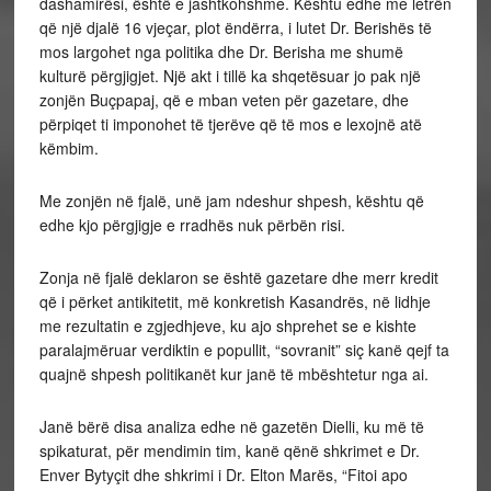
dashamirësi, është e jashtkohshme. Kështu edhe me letrën
që një djalë 16 vjeçar, plot ëndërra, i lutet Dr. Berishës të
mos largohet nga politika dhe Dr. Berisha me shumë
kulturë përgjigjet. Një akt i tillë ka shqetësuar jo pak një
zonjën Buçpapaj, që e mban veten për gazetare, dhe
përpiqet ti imponohet të tjerëve që të mos e lexojnë atë
këmbim.
Me zonjën në fjalë, unë jam ndeshur shpesh, kështu që
edhe kjo përgjigje e rradhës nuk përbën risi.
Zonja në fjalë deklaron se është gazetare dhe merr kredit
që i përket antikitetit, më konkretish Kasandrës, në lidhje
me rezultatin e zgjedhjeve, ku ajo shprehet se e kishte
paralajmëruar verdiktin e popullit, “sovranit” siç kanë qejf ta
quajnë shpesh politikanët kur janë të mbështetur nga ai.
Janë bërë disa analiza edhe në gazetën Dielli, ku më të
spikaturat, për mendimin tim, kanë qënë shkrimet e Dr.
Enver Bytyçit dhe shkrimi i Dr. Elton Marës, “Fitoi apo