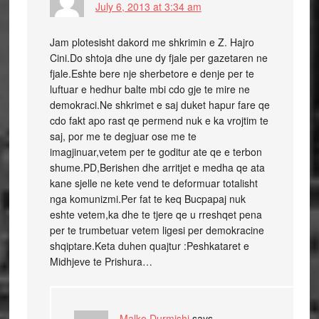
July 6, 2013 at 3:34 am
Jam plotesisht dakord me shkrimin e Z. Hajro
Cini.Do shtoja dhe une dy fjale per gazetaren ne
fjale.Eshte bere nje sherbetore e denje per te
luftuar e hedhur balte mbi cdo gje te mire ne
demokraci.Ne shkrimet e saj duket hapur fare qe
cdo fakt apo rast qe permend nuk e ka vrojtim te
saj, por me te degjuar ose me te
imagjinuar,vetem per te goditur ate qe e terbon
shume.PD,Berishen dhe arritjet e medha qe ata
kane sjelle ne kete vend te deformuar totalisht
nga komunizmi.Per fat te keq Bucpapaj nuk
eshte vetem,ka dhe te tjere qe u rreshqet pena
per te trumbetuar vetem ligesi per demokracine
shqiptare.Keta duhen quajtur :Peshkataret e
Midhjeve te Prishura…
Malko Durmishi
says