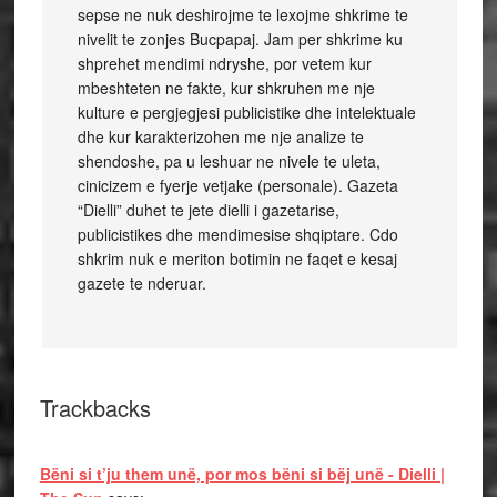
sepse ne nuk deshirojme te lexojme shkrime te
nivelit te zonjes Bucpapaj. Jam per shkrime ku
shprehet mendimi ndryshe, por vetem kur
mbeshteten ne fakte, kur shkruhen me nje
kulture e pergjegjesi publicistike dhe intelektuale
dhe kur karakterizohen me nje analize te
shendoshe, pa u leshuar ne nivele te uleta,
cinicizem e fyerje vetjake (personale). Gazeta
“Dielli” duhet te jete dielli i gazetarise,
publicistikes dhe mendimesise shqiptare. Cdo
shkrim nuk e meriton botimin ne faqet e kesaj
gazete te nderuar.
Trackbacks
Bëni si t’ju them unë, por mos bëni si bëj unë - Dielli |