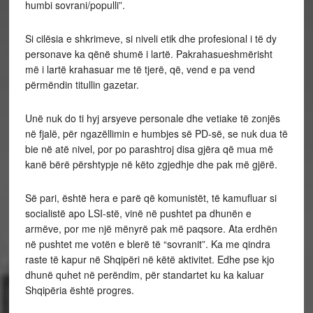
humbi sovrani/populli”.
Si cilësia e shkrimeve, si niveli etik dhe profesional i të dy
personave ka qënë shumë i lartë. Pakrahasueshmërisht
më i lartë krahasuar me të tjerë, që, vend e pa vend
përmëndin titullin gazetar.
Unë nuk do ti hyj arsyeve personale dhe vetiake të zonjës
në fjalë, për ngazëllimin e humbjes së PD-së, se nuk dua të
bie në atë nivel, por po parashtroj disa gjëra që mua më
kanë bërë përshtypje në këto zgjedhje dhe pak më gjërë.
Së pari, është hera e parë që komunistët, të kamufluar si
socialistë apo LSI-stë, vinë në pushtet pa dhunën e
armëve, por me një mënyrë pak më paqsore. Ata erdhën
në pushtet me votën e blerë të “sovranit”. Ka me qindra
raste të kapur në Shqipëri në këtë aktivitet. Edhe pse kjo
dhunë quhet në perëndim, për standartet ku ka kaluar
Shqipëria është progres.