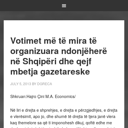
Votimet më të mira të
organizuara ndonjëherë
në Shqipëri dhe qejf
mbetja gazetareske
JULY 5, 2013
BY
DGRECA
Shkruan:Hajro Çini M.A. Economics/
Në liri e drejta e shprehjes, e drejta e përzgjedhjes, e drejta
e vlerësimit, apo jo, dhe shumë të drejta të tjera janë vlera
kaq themelore sa që ti imponohesh dikuj, qoftë edhe me