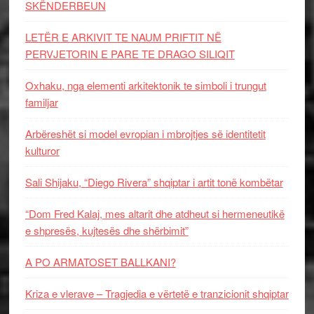
SKËNDERBEUN
LETËR E ARKIVIT TE NAUM PRIFTIT NË
PERVJETORIN E PARE TE DRAGO SILIQIT
Oxhaku, nga elementi arkitektonik te simboli i trungut
familjar
Arbëreshët si model evropian i mbrojtjes së identitetit
kulturor
Sali Shijaku, “Diego Rivera” shqiptar i artit tonë kombëtar
“Dom Fred Kalaj, mes altarit dhe atdheut si hermeneutikë
e shpresës, kujtesës dhe shërbimit”
A PO ARMATOSET BALLKANI?
Kriza e vlerave – Tragjedia e vërtetë e tranzicionit shqiptar