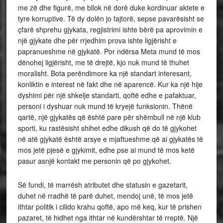
me zë dhe figurë, me bllok në dorë duke kordinuar aktete e
tyre korruptive. Të dy dolën jo fajtorë, sepse pavarësisht se
çfarë shprehu gjykata, regjistrimi ishte bërë pa aprovimin e
një gjykate dhe për rrjedhim prova ishte ligjërisht e
papranueshme në gjykatë. Por ndërsa Meta mund të mos
dënohej ligjërisht, me të drejtë, kjo nuk mund të thuhet
moralisht. Bota perëndimore ka një standart interesant,
konliktin e interest në fakt dhe në aparencë. Kur ka një hije
dyshimi për një shkelje standarti, qoftë edhe e pafaktuar,
personi i dyshuar nuk mund të kryejë funksionin. Thënë
qartë, një gjykatës që është pare për shëmbull në një klub
sporti, ku rastësisht shihet edhe dikush që do të gjykohet
në atë gjykatë është arsye e mjaftueshme që ai gjykatës të
mos jetë pjesë e gjykimit, edhe pse ai mund të mos ketë
pasur asnjë kontakt me personin që po gjykohet.
Së fundi, të marrësh atributet dhe statusin e gazetarit,
duhet në rradhë të parë duhet, mendoj unë, të mos jetë
ithtar politik i cilido krahu qoftë, apo më keq, kur të prishen
pazaret, të hidhet nga ithtar në kundërshtar të rreptë. Një