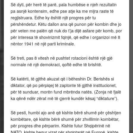
Së dyti, për herë të parë, pala humbëse e njeh rezultatin
pa asnjë kontensim, edhe pse atje ka me mijra raste të
regjistruara. Edhe ky është një progres për tu
përshëndetur. Këtu dallon ana që punon për kombin dhe jo
për veten me palën që nuk do t’ja dijë asfare për komb, por
për interesa të shovinizmit fqinjë, që edhe i organizoi më 8
nëntor 1941 në një parti kriminale.
Së treti, pas 8 vitesh në pushtet rotacioni është një gjë
normale në një demokraci, qoftë edhe të brishtë.
Së katërti, të gjithë akuzat që i bëheshin Dr. Berishës si
diktator, që po përpiqej të zaptonte të gjithë institucionet,
për të sunduar, morën fund mbrënda natës. (Zonja në fjalë
ka qënë ndër zërat më të çjerrë kundër kësaj “diktature”).
Së pesti, humbi ajo anë që kishte bërë shumë për çështjen
kombëtare, që kishte bërë shumë për zhvillimin kombëtar,
për progres dhe përparim. Kishte futur Shqipërinë në
NATO, kishte hequr vizat për shqiptarët në Europë, kishte