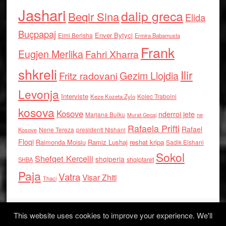
Jashari
dalip greca
Beqir Sina
Elida
Buçpapaj
Enver Bytyci
Elmi Berisha
Ermira Babamusta
Frank
Eugjen Merlika
Fahri Xharra
shkreli
Ilir
Gezim Llojdia
Fritz radovani
Levonja
Interviste
Kolec Traboini
Keze Kozeta Zylo
kosova
Kosove
nderroi jete
Marjana Bulku
ne
Murat Gecaj
Rafaela Prifti
Rafael
Nene Tereza
Kosove
presidenti Nishani
Floqi
Raimonda Moisiu
Ramiz Lushaj
reshat kripa
Sadik Elshani
Sokol
Shefqet Kercelli
shqiperia
shqiptaret
SHBA
Paja
Vatra
Visar Zhiti
Thaci
This website uses cookies to improve your experience. We'll