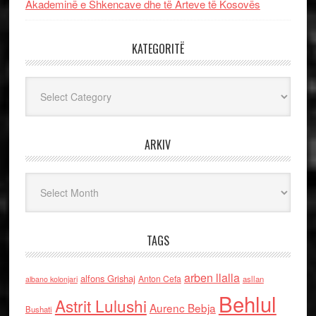
Akademinë e Shkencave dhe të Arteve të Kosovës
KATEGORITË
Kategoritë
ARKIV
Arkiv
TAGS
arben llalla
alfons Grishaj
Anton Cefa
asllan
albano kolonjari
Behlul
Astrit Lulushi
Aurenc Bebja
Bushati