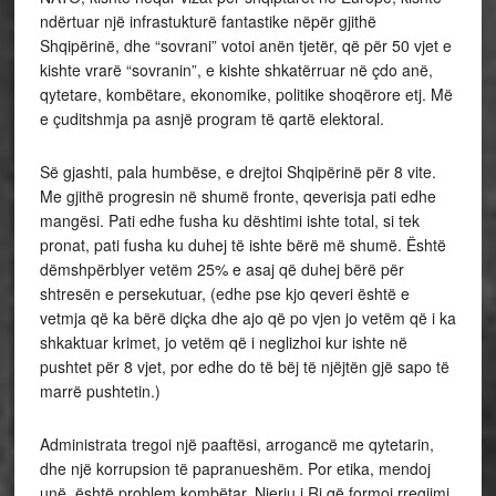
ndërtuar një infrastukturë fantastike nëpër gjithë
Shqipërinë, dhe “sovrani” votoi anën tjetër, që për 50 vjet e
kishte vrarë “sovranin”, e kishte shkatërruar në çdo anë,
qytetare, kombëtare, ekonomike, politike shoqërore etj. Më
e çuditshmja pa asnjë program të qartë elektoral.
Së gjashti, pala humbëse, e drejtoi Shqipërinë për 8 vite.
Me gjithë progresin në shumë fronte, qeverisja pati edhe
mangësi. Pati edhe fusha ku dështimi ishte total, si tek
pronat, pati fusha ku duhej të ishte bërë më shumë. Është
dëmshpërblyer vetëm 25% e asaj që duhej bërë për
shtresën e persekutuar, (edhe pse kjo qeveri është e
vetmja që ka bërë diçka dhe ajo që po vjen jo vetëm që i ka
shkaktuar krimet, jo vetëm që i neglizhoi kur ishte në
pushtet për 8 vjet, por edhe do të bëj të njëjtën gjë sapo të
marrë pushtetin.)
Administrata tregoi një paaftësi, arrogancë me qytetarin,
dhe një korrupsion të papranueshëm. Por etika, mendoj
unë, është problem kombëtar. Njeriu i Ri që formoi rregjimi