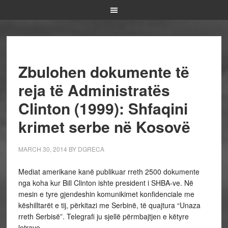
Zbulohen dokumente të
reja të Administratës
Clinton (1999): Shfaqini
krimet serbe në Kosovë
MARCH 30, 2014
BY
DGRECA
Mediat amerikane kanë publikuar rreth 2500 dokumente
nga koha kur Bill Clinton ishte president i SHBA-ve. Në
mesin e tyre gjendeshin komunikimet konfidenciale me
këshilltarët e tij, përkitazi me Serbinë, të quajtura “Unaza
rreth Serbisë”. Telegrafi ju sjellë përmbajtjen e këtyre
letrave.