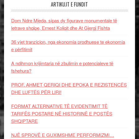
ARTIKUJT E FUNDIT
Dom Ndre Mjeda, sipas dy figurave monumentale të
letrave shqipe, Ernest Koliqit dhe At Gjergj Fishta
36 vjet tranzicion, nga ekonomia prodhuese te ekonomia
e përfitimit
A ndihmon krijimtaria në zbulimin e potencialeve të
fshehura?
PROF. AHMET QERIQI DHE EPOKA E REZISTENCЁS
DHE LUFTЁS PЁR LIRI!
FORMAT ALTERNATIVE TË EVIDENTIMIT TË
TARIFËS POSTARE NË HISTORINË E POSTËS
SHQIPTARE
NJË SPROVË E GUXIMSHME PERFORMIZMI…