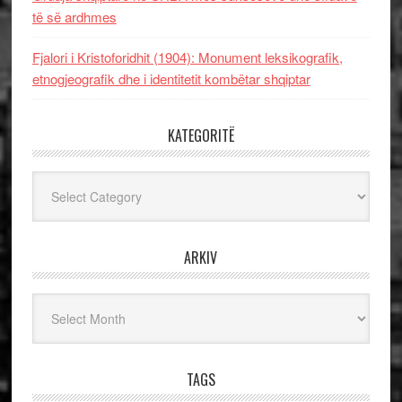
të së ardhmes
Fjalori i Kristoforidhit (1904): Monument leksikografik,
etnogjeografik dhe i identitetit kombëtar shqiptar
KATEGORITË
Kategoritë
ARKIV
Arkiv
TAGS