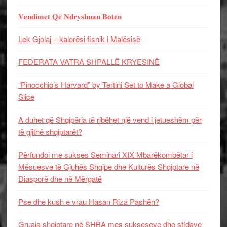
𝐕𝐞𝐧𝐝𝐢𝐦𝐞𝐭 𝐐𝐞̈ 𝐍𝐝𝐫𝐲𝐬𝐡𝐮𝐚𝐧 𝐁𝐨𝐭𝐞̈𝐧
Lek Gjolaj – kalorësi fisnik i Malësisë
FEDERATA VATRA SHPALLË KRYESINË
“Pinocchio’s Harvard” by Tertini Set to Make a Global
Slice
A duhet që Shqipëria të ribëhet një vend i jetueshëm për
të gjithë shqiptarët?
Përfundoi me sukses Seminari XIX Mbarëkombëtar i
Mësuesve të Gjuhës Shqipe dhe Kulturës Shqiptare në
Diasporë dhe në Mërgatë
Pse dhe kush e vrau Hasan Riza Pashën?
Gruaja shqiptare në SHBA mes sukseseve dhe sfidave