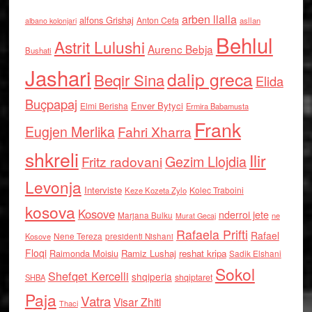
arben llalla
alfons Grishaj
Anton Cefa
asllan
albano kolonjari
Behlul
Astrit Lulushi
Aurenc Bebja
Bushati
Jashari
dalip greca
Beqir Sina
Elida
Buçpapaj
Enver Bytyci
Elmi Berisha
Ermira Babamusta
Frank
Eugjen Merlika
Fahri Xharra
shkreli
Ilir
Gezim Llojdia
Fritz radovani
Levonja
Interviste
Kolec Traboini
Keze Kozeta Zylo
kosova
Kosove
nderroi jete
Marjana Bulku
ne
Murat Gecaj
Rafaela Prifti
Rafael
Nene Tereza
Kosove
presidenti Nishani
Floqi
Raimonda Moisiu
Ramiz Lushaj
reshat kripa
Sadik Elshani
Sokol
Shefqet Kercelli
shqiperia
shqiptaret
SHBA
Paja
Vatra
Visar Zhiti
Thaci