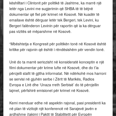
këshilltari i Clintonit për politikë të Jashtme, ka marrë një
letër nga Levini me sugjerimin që SHBA-të të bëjnë
dokumentar që flet për krimet në Kosovë. Në kuadër të
emailave është dërguar letër tek Bergeri, tek Levini, ku
Bergeri falënderon Levinin për raportin që ia ka dërguar
pas vizitës së mëparshme në Kosovë.
“Mbështetja e Kongresit për politikën tonë në Kosovë është
kritike për rajonin që është i rëndësishëm për vendin tonë.
Unë do ta marrë seriozisht në konsideratë konceptin e një
filmi dokumentar për krime lufte në Kosovë, dhe do t’ia
përcjelli stafit të gjitha informatat. Në ndërkohë mos harroni
se servisi në gjuhën serbe i Zërit të Marikës, Radios
Evropa e Lirë dhe ‘Unaza rreth Serbisë’ do të përcjellin
lajmet, përfshirë emisionet për krimet në Kosovë.
Kemi menduar edhe në aspektin rajonal, pasi presidenti ka
në plan të vizitojë një konferencë në Sarajevë javën e
ardhshme (takimi i Paktit të Stabilitetit për Evropën