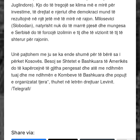
Juglindore). Kjo do të tregojë se klima më e mirë për
investime, të drejtat e njeriut dhe demokraci mund të
rezultojnë në një jetë më të mirë në rajon. Milosevici
(Slobodan), natyrisht nuk do të marrë pjesë dhe mungesa
e Serbisë do të forcojë izolimin e tij dhe të vizionit të tij të
shterur për rajonin.
Unë pajtohem me ju se ka ende shumë për të bërë sa i
përket Kosovës. Besoj se Shtetet e Bashkuara të Amerikës
do të kapërcejnë të gjitha pengesat dhe atë me ndihmën
tuaj dhe me ndihmën e Kombeve të Bashkuara dhe popujt
e organizatat tjera”, thuhet në letrën drejtuar Levinit.
/Telegrafi/
Share via: