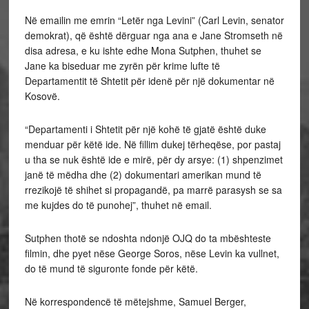
Në emailin me emrin “Letër nga Levini” (Carl Levin, senator
demokrat), që është dërguar nga ana e Jane Stromseth në
disa adresa, e ku ishte edhe Mona Sutphen, thuhet se
Jane ka biseduar me zyrën për krime lufte të
Departamentit të Shtetit për idenë për një dokumentar në
Kosovë.
“Departamenti i Shtetit për një kohë të gjatë është duke
menduar për këtë ide. Në fillim dukej tërheqëse, por pastaj
u tha se nuk është ide e mirë, për dy arsye: (1) shpenzimet
janë të mëdha dhe (2) dokumentari amerikan mund të
rrezikojë të shihet si propagandë, pa marrë parasysh se sa
me kujdes do të punohej”, thuhet në email.
Sutphen thotë se ndoshta ndonjë OJQ do ta mbështeste
filmin, dhe pyet nëse George Soros, nëse Levin ka vullnet,
do të mund të siguronte fonde për këtë.
Në korrespondencë të mëtejshme, Samuel Berger,