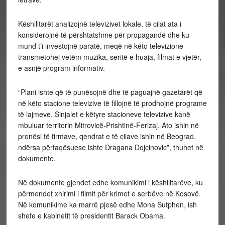
Këshilltarët analizojnë televizivet lokale, të cilat ata i
konsiderojnë të përshtatshme për propagandë dhe ku
mund t’i investojnë paratë, meqë në këto televizione
transmetohej vetëm muzika, seritë e huaja, filmat e vjetër,
e asnjë program informativ.
“Plani ishte që të punësojnë dhe të paguajnë gazetarët që
në këto stacione televizive të fillojnë të prodhojnë programe
të lajmeve. Sinjalet e këtyre stacioneve televizive kanë
mbuluar territorin Mitrovicë-Prishtinë-Ferizaj. Ato ishin në
pronësi të firmave, qendrat e të cilave ishin në Beograd,
ndërsa përfaqësuese ishte Dragana Dojcinovic”, thuhet në
dokumente.
Në dokumente gjendet edhe komunikimi i këshilltarëve, ku
përmendet xhirimi i filmit për krimet e serbëve në Kosovë.
Në komunikime ka marrë pjesë edhe Mona Sutphen, ish
shefe e kabinetit të presidentit Barack Obama.