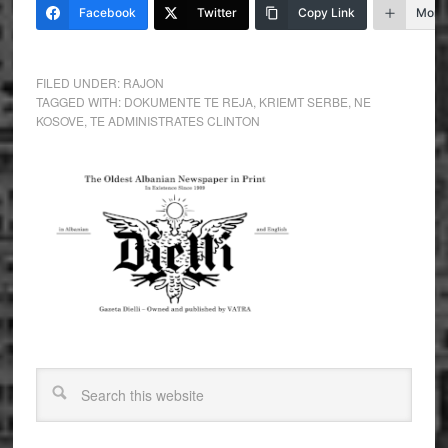
Facebook
Twitter
Copy Link
More
FILED UNDER:
RAJON
TAGGED WITH:
DOKUMENTE TE REJA
,
KRIEMT SERBE
,
NE
KOSOVE
,
TE ADMINISTRATES CLINTON