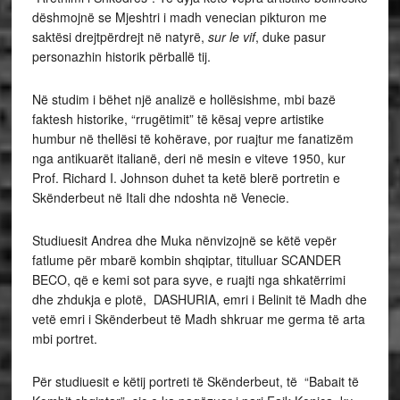
dëshmojnë se Mjeshtri i madh venecian pikturon me
saktësi drejtpërdrejt në natyrë,
sur le vif
, duke pasur
personazhin historik përballë tij.
Në studim i bëhet një analizë e hollësishme, mbi bazë
faktesh historike, “rrugëtimit” të kësaj vepre artistike
humbur në thellësi të kohërave, por ruajtur me fanatizëm
nga antikuarët italianë, deri në mesin e viteve 1950, kur
Prof. Richard I. Johnson duhet ta ketë blerë portretin e
Skënderbeut në Itali dhe ndoshta në Venecie.
Studiuesit Andrea dhe Muka nënvizojnë se këtë vepër
fatlume për mbarë kombin shqiptar, titulluar SCANDER
BECO, që e kemi sot para syve, e ruajti nga shkatërrimi
dhe zhdukja e plotë, DASHURIA, emri i Belinit të Madh dhe
vetë emri i Skënderbeut të Madh shkruar me germa të arta
mbi portret.
Për studiuesit e këtij portreti të Skënderbeut, të “Babait të