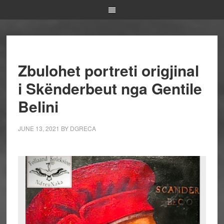
Zbulohet portreti origjinal
i Skënderbeut nga Gentile
Belini
JUNE 13, 2021
BY
DGRECA