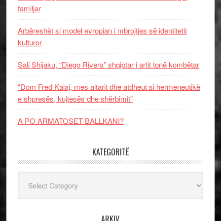
familjar
Arbëreshët si model evropian i mbrojtjes së identitetit
kulturor
Sali Shijaku, “Diego Rivera” shqiptar i artit tonë kombëtar
“Dom Fred Kalaj, mes altarit dhe atdheut si hermeneutikë
e shpresës, kujtesës dhe shërbimit”
A PO ARMATOSET BALLKANI?
KATEGORITË
Kategoritë
ARKIV