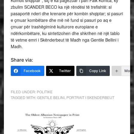
Kombit shqiptar”, siç e ka pagëzuar i pari Faik Konica, ky
zbulim SCANDER BECO ka një rëndësi të trefishtë: si
pasaportë nderi dhe krenarie për kombin shqiptar; si pasuri
e çmuar kombëtare dhe më në fund si pasuri po aq e
çmuar për trashëgiminë kulturore europiane e
ndërkombëtare, ku sintetizohen dhe shkrihen në një tablo
të vetme emri i Skënderbeut të Madh nga Gentile Bellini i
Madh.
Share via:
Facebook
Twitter
Copy Link
More
FILED UNDER:
POLITIKE
TAGGED WITH:
GENTILE BELINI
,
PORTRAIT I SKENDERBEUT