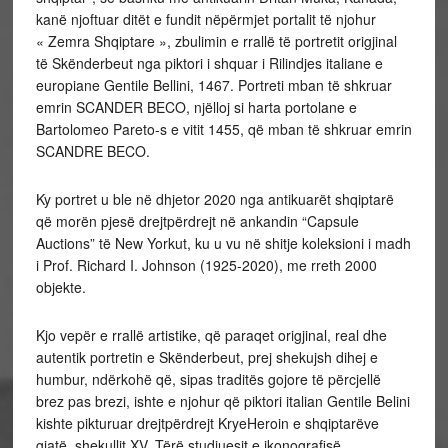
kanë njoftuar ditët e fundit nëpërmjet portalit të njohur
« Zemra Shqiptare », zbulimin e rrallë të portretit origjinal
të Skënderbeut nga piktori i shquar i Rilindjes italiane e
europiane Gentile Bellini, 1467. Portreti mban të shkruar
emrin SCANDER BECO, njëlloj si harta portolane e
Bartolomeo Pareto-s e vitit 1455, që mban të shkruar emrin
SCANDRE BECO.
Ky portret u ble në dhjetor 2020 nga antikuarët shqiptarë
që morën pjesë drejtpërdrejt në ankandin “Capsule
Auctions” të New Yorkut, ku u vu në shitje koleksioni i madh
i Prof. Richard I. Johnson (1925-2020), me rreth 2000
objekte.
Kjo vepër e rrallë artistike, që paraqet origjinal, real dhe
autentik portretin e Skënderbeut, prej shekujsh dihej e
humbur, ndërkohë që, sipas traditës gojore të përcjellë
brez pas brezi, ishte e njohur që piktori italian Gentile Belini
kishte pikturuar drejtpërdrejt KryeHeroin e shqiptarëve
gjatë shekullit XV. Tërë studiuesit e ikonografisë