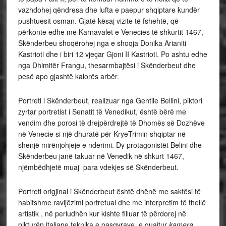
vazhdohej qëndresa dhe lufta e paepur shqiptare kundër
pushtuesit osman. Gjatë kësaj vizite të fshehtë, që
përkonte edhe me Karnavalet e Venecies të shkurtit 1467,
Skënderbeu shoqërohej nga e shoqja Donika Arianiti
Kastrioti dhe i biri 12 vjeçar Gjoni II Kastrioti. Po ashtu edhe
nga Dhimitër Frangu, thesarmbajtësi i Skënderbeut dhe
pesë apo gjashtë kalorës arbër.
Portreti i Skënderbeut, realizuar nga Gentile Bellini, piktori
zyrtar portretist i Senatit të Venedikut, është bërë me
vendim dhe porosi të drejpërdrejtë të Dhomës së Dozhëve
në Venecie si një dhuratë për KryeTrimin shqiptar në
shenjë mirënjohjeje e nderimi. Dy protagonistët Belini dhe
Skënderbeu janë takuar në Venedik në shkurt 1467,
njëmbëdhjetë muaj para vdekjes së Skënderbeut.
Portreti origjinal i Skënderbeut është dhënë me saktësi të
habitshme ravijëzimi portretual dhe me interpretim të thellë
artistik , në periudhën kur kishte filluar të përdorej në
pikturën italiane teknika e pasqyrave, e quajtur
kamera