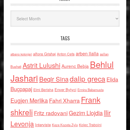
Arkiv
TAGS
arben llalla
alfons Grishaj
Anton Cefa
asllan
albano kolonjari
Behlul
Astrit Lulushi
Aurenc Bebja
Bushati
Jashari
dalip greca
Beqir Sina
Elida
Buçpapaj
Enver Bytyci
Elmi Berisha
Ermira Babamusta
Frank
Eugjen Merlika
Fahri Xharra
shkreli
Ilir
Gezim Llojdia
Fritz radovani
Levonja
Interviste
Kolec Traboini
Keze Kozeta Zylo