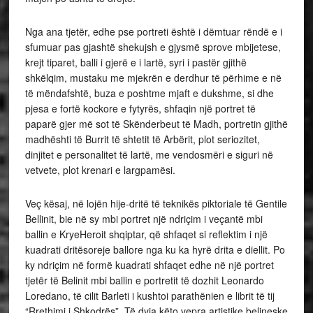
Nga ana tjetër, edhe pse portreti është i dëmtuar rëndë e i
sfumuar pas gjashtë shekujsh e gjysmë sprove mbijetese,
krejt tiparet, balli i gjerë e i lartë, syri i pastër gjithë
shkëlqim, mustaku me mjekrën e derdhur të përhime e në
të mëndafshtë, buza e poshtme mjaft e dukshme, si dhe
pjesa e fortë kockore e fytyrës, shfaqin një portret të
paparë gjer më sot të Skënderbeut të Madh, portretin gjithë
madhështi të Burrit të shtetit të Arbërit, plot seriozitet,
dinjitet e personalitet të lartë, me vendosmëri e siguri në
vetvete, plot krenari e largpamësi.
Veç kësaj, në lojën hije-dritë të teknikës piktoriale të Gentile
Bellinit, bie në sy mbi portret një ndriçim i veçantë mbi
ballin e KryeHeroit shqiptar, që shfaqet si reflektim i një
kuadrati dritësoreje ballore nga ku ka hyrë drita e diellit. Po
ky ndriçim në formë kuadrati shfaqet edhe në një portret
tjetër të Belinit mbi ballin e portretit të dozhit Leonardo
Loredano, të cilit Barleti i kushtoi parathënien e librit të tij
“Rrethimi i Shkodrës”. Të dyja këto vepra artistike belineske