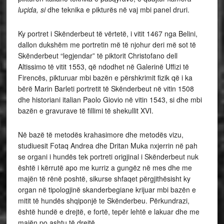
luçida, si
dhe teknika e pikturës në vaj mbi panel druri.
Ky portret i Skënderbeut të vërtetë, i vitit 1467 nga Belini,
dallon dukshëm me portretin më të njohur deri më sot të
Skënderbeut “legjendar” të piktorit Christofano dell
Altissimo të vitit 1553, që ndodhet në Galerinë Uffizi të
Firencës, pikturuar mbi bazën e përshkrimit fizik që i ka
bërë Marin Barleti portretit të Skënderbeut në vitin 1508
dhe historiani italian Paolo Giovio në vitin 1543, si dhe mbi
bazën e gravurave të fillimi të shekullit XVI.
Në bazë të metodës krahasimore dhe metodës vizu,
studiuesit Fotaq Andrea dhe Dritan Muka nxjerrin në pah
se organi i hundës tek portreti origjinal i Skënderbeut nuk
është i kërrutë apo me kurriz a gungëz në mes dhe me
majën të rënë poshtë, sikurse shfaqet përgjithësisht ky
organ në tipologjinë skanderbegiane krijuar mbi bazën e
mitit të hundës shqiponjë te Skënderbeu. Përkundrazi,
është hundë e drejtë, e fortë, tepër lehtë e lakuar dhe me
majën po ashtu të drejtë.