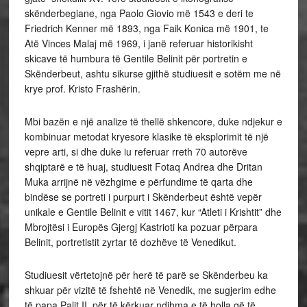
skënderbegiane, nga Paolo Giovio më 1543 e deri te
Friedrich Kenner më 1893, nga Faik Konica më 1901, te
Atë Vinces Malaj më 1969, i janë referuar historikisht
skicave të humbura të Gentile Belinit për portretin e
Skënderbeut, ashtu sikurse gjithë studiuesit e sotëm me në
krye prof. Kristo Frashërin.
Mbi bazën e një analize të thellë shkencore, duke ndjekur e
kombinuar metodat kryesore klasike të eksplorimit të një
vepre arti, si dhe duke iu referuar rreth 70 autorëve
shqiptarë e të huaj, studiuesit Fotaq Andrea dhe Dritan
Muka arrijnë në vëzhgime e përfundime të qarta dhe
bindëse se portreti i purpurt i Skënderbeut është vepër
unikale e Gentile Belinit e vitit 1467, kur “Atleti i Krishtit” dhe
Mbrojtësi i Europës Gjergj Kastrioti ka pozuar përpara
Belinit, portretistit zyrtar të dozhëve të Venedikut.
Studiuesit vërtetojnë për herë të parë se Skënderbeu ka
shkuar për vizitë të fshehtë në Venedik, me sugjerim edhe
të papa Palit II, për të kërkuar ndihma e të holla që të