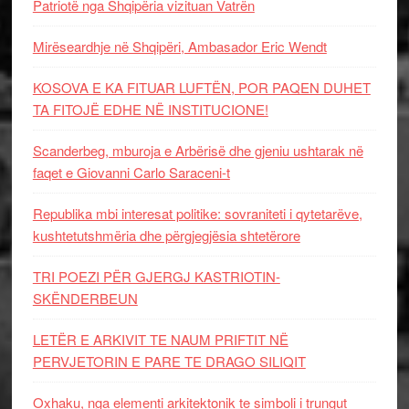
Patriotë nga Shqipëria vizituan Vatrën
Mirëseardhje në Shqipëri, Ambasador Eric Wendt
KOSOVA E KA FITUAR LUFTËN, POR PAQEN DUHET
TA FITOJË EDHE NË INSTITUCIONE!
Scanderbeg, mburoja e Arbërisë dhe gjeniu ushtarak në
faqet e Giovanni Carlo Saraceni-t
Republika mbi interesat politike: sovraniteti i qytetarëve,
kushtetutshmëria dhe përgjegjësia shtetërore
TRI POEZI PËR GJERGJ KASTRIOTIN-
SKËNDERBEUN
LETËR E ARKIVIT TE NAUM PRIFTIT NË
PERVJETORIN E PARE TE DRAGO SILIQIT
Oxhaku, nga elementi arkitektonik te simboli i trungut