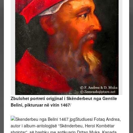
Zbulohet portreti origjinal i Skënderbeut nga Gentile
Belini, pikturuar në vitin 1467
/
Studiuesi Fotaq Andrea,
autor i album-antologjisë “Skënderbeu, Heroi Kombëtar
shqiptar”, së bashku me antikuarin Dritan Muka, Kanada,