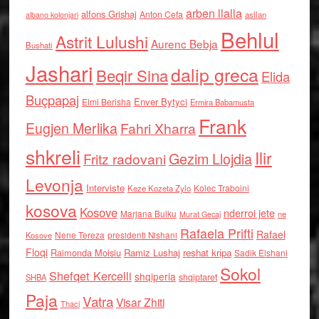
arben llalla
alfons Grishaj
Anton Cefa
asllan
albano kolonjari
Behlul
Astrit Lulushi
Aurenc Bebja
Bushati
Jashari
dalip greca
Beqir Sina
Elida
Buçpapaj
Enver Bytyci
Elmi Berisha
Ermira Babamusta
Frank
Eugjen Merlika
Fahri Xharra
shkreli
Ilir
Gezim Llojdia
Fritz radovani
Levonja
Interviste
Kolec Traboini
Keze Kozeta Zylo
kosova
Kosove
nderroi jete
Marjana Bulku
ne
Murat Gecaj
Rafaela Prifti
Rafael
Nene Tereza
Kosove
presidenti Nishani
Floqi
Raimonda Moisiu
Ramiz Lushaj
reshat kripa
Sadik Elshani
Sokol
Shefqet Kercelli
shqiperia
shqiptaret
SHBA
Paja
Vatra
Visar Zhiti
Thaci