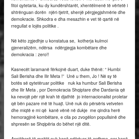
fitoi qytetaria, ku dy kundërshtarët, xhentëlmenë të vërtetë i
shtrënguan dorën njëri-tjetrit, shenjë përgjegjshmërie dhe
demokracie. Shkodra e dha mesazhin e vet të qartë në
rregullat e lojës politike .
Në këto zgjedhje u konstatua se, kotherja kulmoi
gjeneralizëm, ndërsa ndërgjegja kombëtare dhe
demokracia : zero!!
Kasnecët laramanë fërkojnë duart, duke thënë: “ Humbi
Sali Berisha dhe Ilir Meta !” Unë u them, Jo ! Në sy të
botës së qytetëruar politike nuk ka humbur Sali Berisha
dhe Ilir Meta , por Demokracia Shqiptare dhe Dardania që
ka nevojë për një krah të djathtë jo internacionalist proletar
që bën pazare më të huajt. Unë nuk do përsëris vetveten
dhe miqtë e mi që kanë vënë në dukje me qindra herë
hemoragjinë kombëtare, e cila po zvogëlon popullsinë dhe
shpresën se Shqipëria do bëhet një ditë.
Asnjëherë të majtët nuk kanë ndërtuar të ardhme, por kanë