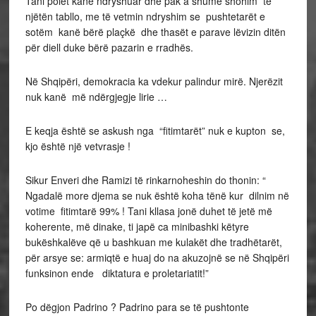
Tani polet kanë ndryshuar dhe pak a shumë shohim të
njëtën tabllo, me të vetmin ndryshim se pushtetarët e
sotëm kanë bërë plaçkë dhe thasët e parave lëvizin ditën
për diell duke bërë pazarin e rradhës.
Në Shqipëri, demokracia ka vdekur palindur mirë. Njerëzit
nuk kanë më ndërgjegje lirie …
E keqja është se askush nga “fitimtarët” nuk e kupton se,
kjo është një vetvrasje !
Sikur Enveri dhe Ramizi të rinkarnoheshin do thonin: “
Ngadalë more djema se nuk është koha tënë kur dilnim në
votime fitimtarë 99% ! Tani kllasa jonë duhet të jetë më
koherente, më dinake, ti japë ca minibashki këtyre
bukëshkalëve që u bashkuan me kulakët dhe tradhëtarët,
për arsye se: armiqtë e huaj do na akuzojnë se në Shqipëri
funksinon ende diktatura e proletariatit!”
Po dëgjon Padrino ? Padrino para se të pushtonte