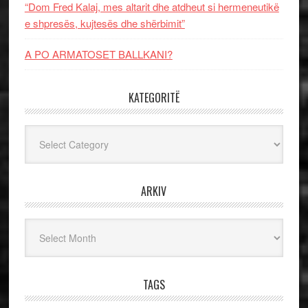
“Dom Fred Kalaj, mes altarit dhe atdheut si hermeneutikë
e shpresës, kujtesës dhe shërbimit”
A PO ARMATOSET BALLKANI?
KATEGORITË
Kategoritë
ARKIV
Arkiv
TAGS