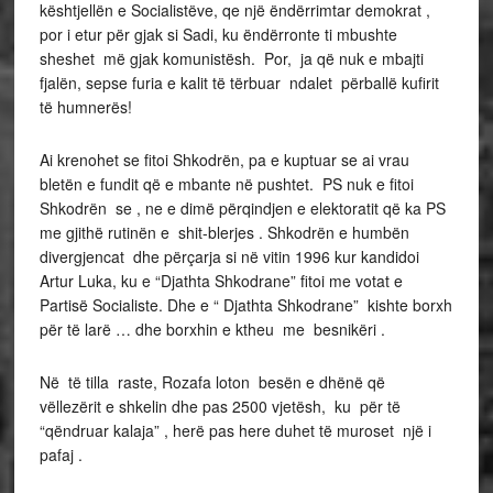
kështjellën e Socialistëve, qe një ëndërrimtar demokrat ,
por i etur për gjak si Sadi, ku ëndërronte ti mbushte
sheshet më gjak komunistësh. Por, ja që nuk e mbajti
fjalën, sepse furia e kalit të tërbuar ndalet përballë kufirit
të humnerës!
Ai krenohet se fitoi Shkodrën, pa e kuptuar se ai vrau
bletën e fundit që e mbante në pushtet. PS nuk e fitoi
Shkodrën se , ne e dimë përqindjen e elektoratit që ka PS
me gjithë rutinën e shit-blerjes . Shkodrën e humbën
divergjencat dhe përçarja si në vitin 1996 kur kandidoi
Artur Luka, ku e “Djathta Shkodrane” fitoi me votat e
Partisë Socialiste. Dhe e “ Djathta Shkodrane” kishte borxh
për të larë … dhe borxhin e ktheu me besnikëri .
Në të tilla raste, Rozafa loton besën e dhënë që
vëllezërit e shkelin dhe pas 2500 vjetësh, ku për të
“qëndruar kalaja” , herë pas here duhet të muroset një i
pafaj .