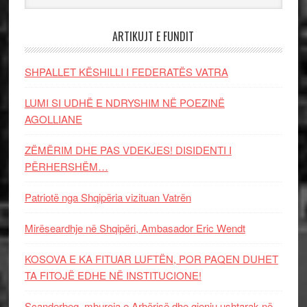
ARTIKUJT E FUNDIT
SHPALLET KËSHILLI I FEDERATËS VATRA
LUMI SI UDHË E NDRYSHIM NË POEZINË
AGOLLIANE
ZËMËRIM DHE PAS VDEKJES! DISIDENTI I
PËRHERSHËM…
Patriotë nga Shqipëria vizituan Vatrën
Mirëseardhje në Shqipëri, Ambasador Eric Wendt
KOSOVA E KA FITUAR LUFTËN, POR PAQEN DUHET
TA FITOJË EDHE NË INSTITUCIONE!
Scanderbeg, mburoja e Arbërisë dhe gjeniu ushtarak në