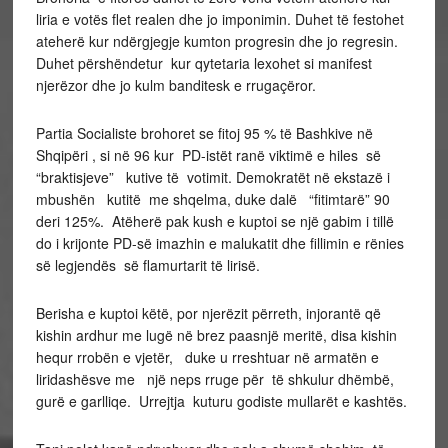
liria e votës flet realen dhe jo imponimin. Duhet të festohet
ateherë kur ndërgjegje kumton progresin dhe jo regresin.
Duhet përshëndetur kur qytetaria lexohet si manifest
njerëzor dhe jo kulm banditesk e rrugaçëror.
Partia Socialiste brohoret se fitoj 95 % të Bashkive në
Shqipëri , si në 96 kur PD-istët ranë viktimë e hiles së
“braktisjeve” kutive të votimit. Demokratët në ekstazë i
mbushën kutitë me shqelma, duke dalë “fitimtarë” 90
deri 125%. Atëherë pak kush e kuptoi se një gabim i tillë
do i krijonte PD-së imazhin e malukatit dhe fillimin e rënies
së legjendës së flamurtarit të lirisë.
Berisha e kuptoi këtë, por njerëzit përreth, injorantë që
kishin ardhur me lugë në brez paasnjë meritë, disa kishin
hequr rrobën e vjetër, duke u rreshtuar në armatën e
liridashësve me një neps rruge për të shkulur dhëmbë,
gurë e garlliqe. Urrejtja kuturu godiste mullarët e kashtës.