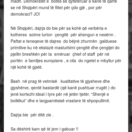
madh. Demokratët e botës së qytetëruar e kanë të qartë
se në Shqipëri mund të flitet për çdo gjë , por për
demokraci? JO!
Në Shqipëri, dajrja do bie për sa kohë që verbëria e
kotheres sotme lurton çengitë për ahengun e nesërm .
Paftat e teneqeve të dajres do bëjnë zhurmën galduese
primitive ku në ekstazë masturbimi çengitë dhe çengijet do
pjellin breshkën për ta emëruar çhief of staff për në
portën e familjes europiane , e cila do ngelet e mbyllur për
një kohë të gjatë.
Bash në prag të vetmisë kualitative të gjysheve dhe
gjyshërve, qentë bastardë (që kanë pushtuar rrugët ) do
jenë kortezhi ideal i tyre për në jetën tjetër. “Shenjë e
bollëkut” dhe e largpamësisë vrastare të shpopullimit.
Dajrja bie për ditë zie .
Sa dëshirë kam që të jem i gabuar !!