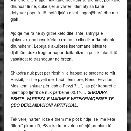
dhunuar lirinë, duke sjellur varfëri deri aty sa kanë
detyruar popullin të thotë fjalën e vet , nganjëherë dhe me
gjak .
Ajo që më ra në sy gjithë këto ditë ishte shfryrja e
gjokseve dhe besnikëria e rreme, e cila dikur “kumbonte
dhunshëm”. Lëpirja e akullores ksenomane lektisi të
djathtën, duke treguar hapur delitantizmin politik infantil të
vasalitetit të trashëguar në brezni.
Shkodra nuk pyet për “leshin” e habisë së sinqertë të Ylli
Rakipit, i cili e pyeti me habi fëminore, Blendi Fevziun , “
Mos kemi shkuar për lesh o Fevzi ?…”, as për koburet e
njerit apo tjetrit që nuk përbëjnë 00.1%…
SHKODRA
ESHTE VARREZA E MADHE E VETEKENAQESISE TE
ÇDO DEKLAMACIONI ARTIFICIAL.
Tek vërej hartën rozë e them me plot bindje se me këtë
“fitore” piramidë, PS e ka futur veten në një problem të