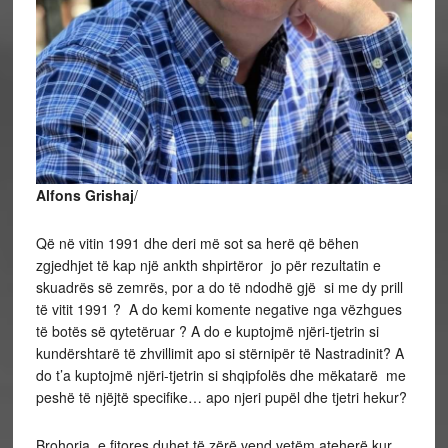
Alfons Grishaj
/
Që në vitin 1991 dhe deri më sot sa herë që bëhen
zgjedhjet të kap një ankth shpirtëror jo për rezultatin e
skuadrës së zemrës, por a do të ndodhë gjë si me dy prill
të vitit 1991 ? A do kemi komente negative nga vëzhgues
të botës së qytetëruar ? A do e kuptojmë njëri-tjetrin si
kundërshtarë të zhvillimit apo si stërnipër të Nastradinit? A
do t’a kuptojmë njëri-tjetrin si shqipfolës dhe mëkatarë me
peshë të njëjtë specifike… apo njeri pupël dhe tjetri hekur?
Brohoria e fitores duhet të zërë vend vetëm ateherë kur