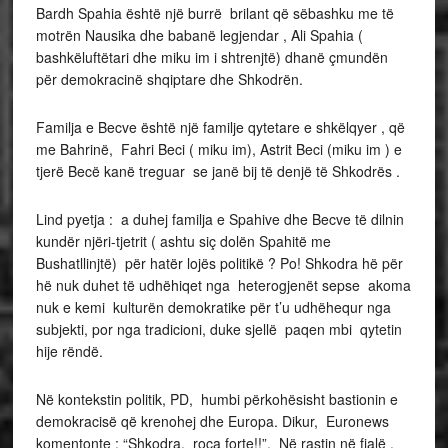
Bardh Spahia është një burrë brilant që sëbashku me të
motrën Nausika dhe babanë legjendar , Ali Spahia (
bashkëluftëtari dhe miku im i shtrenjtë) dhanë çmundën
për demokracinë shqiptare dhe Shkodrën.
Familja e Becve është një familje qytetare e shkëlqyer , që
me Bahrinë, Fahri Beci ( miku im), Astrit Beci (miku im ) e
tjerë Becë kanë treguar se janë bij të denjë të Shkodrës .
Lind pyetja : a duhej familja e Spahive dhe Becve të dilnin
kundër njëri-tjetrit ( ashtu siç dolën Spahitë me
Bushatllinjtë) për hatër lojës politikë ? Po! Shkodra hë për
hë nuk duhet të udhëhiqet nga heterogjenët sepse akoma
nuk e kemi kulturën demokratike për t’u udhëhequr nga
subjekti, por nga tradicioni, duke sjellë paqen mbi qytetin
hije rëndë.
Në kontekstin politik, PD, humbi përkohësisht bastionin e
demokracisë që krenohej dhe Europa. Dikur, Euronews
komentonte : “Shkodra, roca forte!!”. Në rastin në fjalë ,