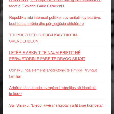
faqet e Giovanni Carlo Saraceni-t
Republika mbi interesat politike: sovraniteti i qytetarëve,
kushtetutshmëria dhe përgjegjësia shtetërore
TRI POEZI PËR GJERGJ KASTRIOTIN-
SKËNDERBEUN
LETËR E ARKIVIT TE NAUM PRIFTIT NË
PERVJETORIN E PARE TE DRAGO SILIQIT
Oxhaku, nga elementi arkitektonik te simboli i trungut
familjar
Arbëreshët si model evropian i mbrojtjes së identitetit
kulturor
Sali Shijaku, “Diego Rivera” shqiptar i artit tonë kombëtar