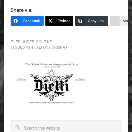
Share via:
Facebook
Twitter
Copy Link
More
FILED UNDER:
POLITIKE
TAGGED WITH:
ALFONS GRISHAJ