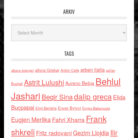
ARKIV
Arkiv
TAGS
arben llalla
alfons Grishaj
Anton Cefa
asllan
albano kolonjari
Behlul
Astrit Lulushi
Aurenc Bebja
Bushati
Jashari
dalip greca
Beqir Sina
Elida
Buçpapaj
Enver Bytyci
Elmi Berisha
Ermira Babamusta
Frank
Eugjen Merlika
Fahri Xharra
shkreli
Ilir
Gezim Llojdia
Fritz radovani