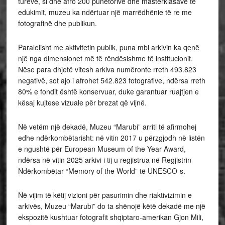
tureve, si dhe afro 200 punëtorive dhe masterklasave të
edukimit, muzeu ka ndërtuar një marrëdhënie të re me
fotografinë dhe publikun.
Paralelisht me aktivitetin publik, puna mbi arkivin ka qenë
një nga dimensionet më të rëndësishme të institucionit.
Nëse para dhjetë vitesh arkiva numëronte rreth 493.823
negativë, sot ajo i afrohet 542.823 fotografive, ndërsa rreth
80% e fondit është konservuar, duke garantuar ruajtjen e
kësaj kujtese vizuale për brezat që vijnë.
Në vetëm një dekadë, Muzeu “Marubi” arriti të afirmohej
edhe ndërkombëtarisht: në vitin 2017 u përzgjodh në listën
e ngushtë për European Museum of the Year Award,
ndërsa në vitin 2025 arkivi i tij u regjistrua në Regjistrin
Ndërkombëtar “Memory of the World” të UNESCO-s.
Në vijim të këtij vizioni për pasurimin dhe riaktivizimin e
arkivës, Muzeu “Marubi” do ta shënojë këtë dekadë me një
ekspozitë kushtuar fotografit shqiptaro-amerikan Gjon Mili,