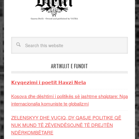
ARTIKUJT E FUNDIT
𝗞𝗿𝘆𝗾𝗲𝘇𝗶𝗺𝗶 𝗶 𝗽𝗼𝗲𝘁𝗶𝘁 𝗛𝗮𝘃𝘇𝗶 𝗡𝗲𝗹𝗮
Kosova dhe dështimi i politikës së jashtme shqiptare: Nga
internacionalja komuniste te globalizmi
ZELENSKYY DHE VUÇIQ, DY QASJE POLITIKE QË
NUK MUND TË ZËVENDËSOJNË TË DREJTËN
NDËRKOMBËTARE