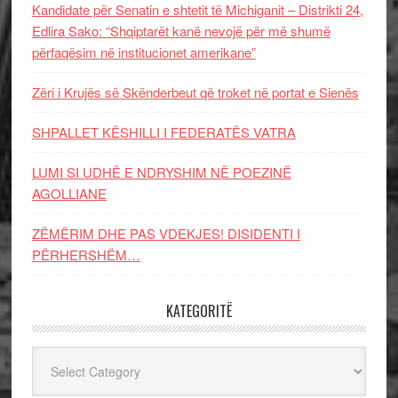
Kandidate për Senatin e shtetit të Michiganit – Distrikti 24,
Edlira Sako: “Shqiptarët kanë nevojë për më shumë
përfaqësim në institucionet amerikane”
Zëri i Krujës së Skënderbeut që troket në portat e Sienës
SHPALLET KËSHILLI I FEDERATËS VATRA
LUMI SI UDHË E NDRYSHIM NË POEZINË
AGOLLIANE
ZËMËRIM DHE PAS VDEKJES! DISIDENTI I
PËRHERSHËM…
KATEGORITË
Kategoritë