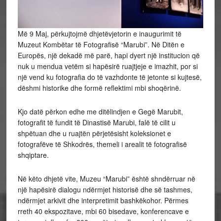
Më 9 Maj, përkujtojmë dhjetëvjetorin e inaugurimit të
Muzeut Kombëtar të Fotografisë “Marubi”. Në Ditën e
Europës, një dekadë më parë, hapi dyert një institucion që
nuk u mendua vetëm si hapësirë ruajtjeje e imazhit, por si
një vend ku fotografia do të vazhdonte të jetonte si kujtesë,
dëshmi historike dhe formë reflektimi mbi shoqërinë.
Kjo datë përkon edhe me ditëlindjen e Gegë Marubit,
fotografit të fundit të Dinastisë Marubi, falë të cilit u
shpëtuan dhe u ruajtën përjetësisht koleksionet e
fotografëve të Shkodrës, themeli i arealit të fotografisë
shqiptare.
Në këto dhjetë vite, Muzeu “Marubi” është shndërruar në
një hapësirë dialogu ndërmjet historisë dhe së tashmes,
ndërmjet arkivit dhe interpretimit bashkëkohor. Përmes
rreth 40 ekspozitave, mbi 60 bisedave, konferencave e