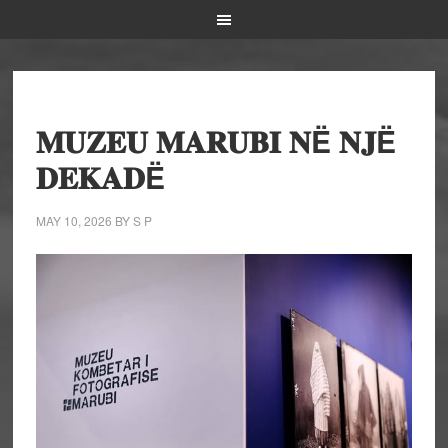
𝐌𝐔𝐙𝐄𝐔 𝐌𝐀𝐑𝐔𝐁𝐈 𝐍Ë 𝐍𝐉Ë
𝐃𝐄𝐊𝐀𝐃Ë
MAY 10, 2026
BY
S P