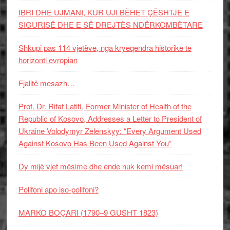
IBRI DHE UJMANI, KUR UJI BËHET ÇËSHTJE E
SIGURISË DHE E SË DREJTËS NDËRKOMBËTARE
Shkupi pas 114 vjetëve, nga kryeqendra historike te
horizonti evropian
Fjalitë mesazh…
Prof. Dr. Rifat Latifi, Former Minister of Health of the
Republic of Kosovo, Addresses a Letter to President of
Ukraine Volodymyr Zelenskyy: “Every Argument Used
Against Kosovo Has Been Used Against You”
Dy mijë vjet mësime dhe ende nuk kemi mësuar!
Polifoni apo iso-polifoni?
MARKO BOÇARI (1790–9 GUSHT 1823)