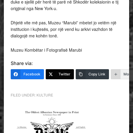
duke e sjellë për herë të parë në Shkodër koleksionin e tij
origjinal nga New York-u.
Dhjetë vite më pas, Muzeu “Marubi” mbetet jo vetëm një
institucion i kujtesës, por një vend ku arkivi vazhdon të
dialogojë me kohën tonë.
Muzeu Kombëtar i Fotografisë Marubi
Share via:
Facebook
Twitter
Copy Link
More
FILED UNDER:
KULTURE