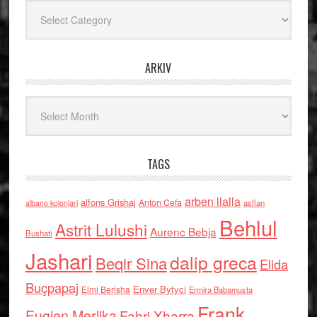
Kategoritë
ARKIV
Arkiv
TAGS
arben llalla
alfons Grishaj
Anton Cefa
asllan
albano kolonjari
Behlul
Astrit Lulushi
Aurenc Bebja
Bushati
Jashari
dalip greca
Beqir Sina
Elida
Buçpapaj
Enver Bytyci
Elmi Berisha
Ermira Babamusta
Frank
Eugjen Merlika
Fahri Xharra