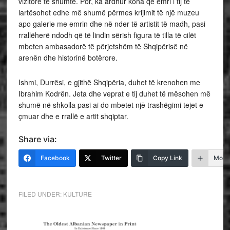
vizitorë të shumtë. Por, ka ardhur koha që emri i tij të
lartësohet edhe më shumë përmes krijimit të një muzeu
apo galerie me emrin dhe në nder të artistit të madh, pasi
rrallëherë ndodh që të lindin sërish figura të tilla të cilët
mbeten ambasadorë të përjetshëm të Shqipërisë në
arenën dhe historinë botërore.
Ishmi, Durrësi, e gjithë Shqipëria, duhet të krenohen me
Ibrahim Kodrën. Jeta dhe veprat e tij duhet të mësohen më
shumë në shkolla pasi ai do mbetet njē trashëgimi tejet e
çmuar dhe e rrallë e artit shqiptar.
Share via:
Facebook
Twitter
Copy Link
More
FILED UNDER:
KULTURE