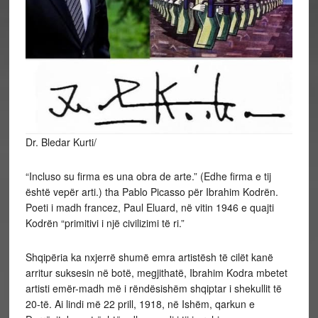
Dr. Bledar Kurti/
“Incluso su firma es una obra de arte.” (Edhe firma e tij
është vepër arti.) tha Pablo Picasso për Ibrahim Kodrën.
Poeti i madh francez, Paul Eluard, në vitin 1946 e quajti
Kodrën “primitivi i një civilizimi të ri.”
Shqipëria ka nxjerrë shumë emra artistësh
të cilët kanë
arritur suksesin në botë, megjithatë, Ibrahim Kodra mbetet
artisti emër-madh më i rëndësishëm shqiptar i shekullit të
20-të. Ai lindi më 22 prill, 1918, në Ishëm, qarkun e