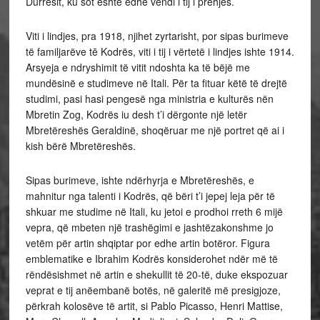
Durrësit, ku sot është edhe vendi i tij i prehjes.
Viti i lindjes, pra 1918, njihet zyrtarisht, por sipas burimeve
të familjarëve tē Kodrës, viti i tij i vërtetë i lindjes ishte 1914.
Arsyeja e ndryshimit të vitit ndoshta ka të bëjë me
mundësinë e studimeve në Itali. Për ta fituar këtë të drejtë
studimi, pasi hasi pengesë nga ministria e kulturës nën
Mbretin Zog, Kodrës iu desh t’i dërgonte një letër
Mbretëreshës Geraldinë, shoqëruar me një portret që ai i
kish bërë Mbretëreshës.
Sipas burimeve, ishte ndërhyrja e Mbretëreshës, e
mahnitur nga talenti i Kodrës, që bëri t’i jepej leja për të
shkuar me studime në Itali, ku jetoi e prodhoi rreth 6 mijë
vepra, që mbeten një trashëgimi e jashtëzakonshme jo
vetëm për artin shqiptar por edhe artin botëror. Figura
emblematike e Ibrahim Kodrës konsiderohet ndër më të
rëndësishmet në artin e shekullit të 20-të, duke ekspozuar
veprat e tij anëembanë botës, në galeritë më presigjoze,
përkrah kolosëve të artit, si Pablo Picasso, Henri Mattise,