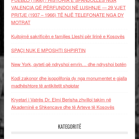
VALENCIA QË PËRFUNDOI NË LUSHNJE — 29 VJET
PRITJE (1937 – 1966) TË NJË TELEFONATE NGA DY
MOTRAT
Kujtojmë sakrificën e familjes Lleshi për lirinë e Kosovës
SPAÇI NUK E MPOSHTI SHPIRTIN
New York, qyteti që ndryshoi emrin… dhe ndryshoi botën
Kodi zakonor dhe isopolifonia dy nga monumentet e gjalla
madhështore të antikitetit shqiptar
Kryetari i Vatrës Dr. Elmi Berisha zhvilloi takim në
Akademinë e Shkencave dhe të Arteve të Kosovës
KATEGORITË