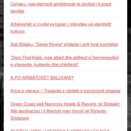
Oxhaku, nga elementi arkitektonik te simboli i trungut
familjar
Arbëreshët si model evropian i mbrojtjes së identitetit
kulturor
Sali Shijaku, “Diego Rivera” shqiptar i artit tonë kombëtar
“Dom Fred Kalaj, mes altarit dhe atdheut si hermeneutikë
e shpresës, kujtesës dhe shërbimit”
A PO ARMATOSET BALLKANI?
Kriza e vlerave – Tragjedia e vërtetë e tranzicionit shqiptar
Green Coast sjell Nammos Hotels & Resorts në Shqipëri:
Një destinacion i ri lifestyle merr formë në Rivierën
Shqiptare
PUEBLO (1966) / HISTORIA E SPANJOLLES NGA