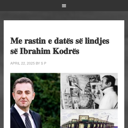
𝐌𝐞 𝐫𝐚𝐬𝐭𝐢𝐧 𝐞 𝐝𝐚𝐭𝐞̈𝐬 𝐬𝐞̈ 𝐥𝐢𝐧𝐝𝐣𝐞𝐬
𝐬𝐞̈ 𝐈𝐛𝐫𝐚𝐡𝐢𝐦 𝐊𝐨𝐝𝐫𝐞̈𝐬
APRIL 22, 2025
BY
S P