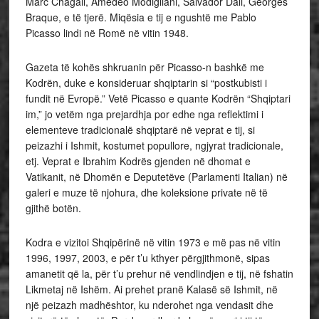
Marc Chagall, Amedeo Modigliani, Salvador Dali, Georges
Braque, e të tjerë. Miqësia e tij e ngushtë me Pablo
Picasso lindi në Romë në vitin 1948.
Gazeta të kohës shkruanin për Picasso-n bashkë me
Kodrën, duke e konsideruar shqiptarin si “postkubisti i
fundit në Evropë.” Vetë Picasso e quante Kodrën “Shqiptari
im,” jo vetëm nga prejardhja por edhe nga reflektimi i
elementeve tradicionalë shqiptarë në veprat e tij, si
peizazhi i Ishmit, kostumet popullore, ngjyrat tradicionale,
etj. Veprat e Ibrahim Kodrës gjenden në dhomat e
Vatikanit, në Dhomën e Deputetëve (Parlamenti Italian) në
galeri e muze të njohura, dhe koleksione private në të
gjithë botën.
Kodra e vizitoi Shqipërinë në vitin 1973 e më pas në vitin
1996, 1997, 2003, e për t’u kthyer përgjithmonë, sipas
amanetit që la, për t’u prehur në vendlindjen e tij, në fshatin
Likmetaj në Ishëm. Ai prehet pranë Kalasë së Ishmit, në
një peizazh madhështor, ku nderohet nga vendasit dhe