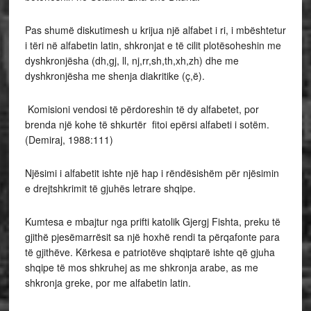
Pas shumë diskutimesh u krijua një alfabet i ri, i mbështetur
i tëri në alfabetin latin, shkronjat e të cilit plotësoheshin me
dyshkronjësha (dh,gj, ll, nj,rr,sh,th,xh,zh) dhe me
dyshkronjësha me shenja diakritike (ç,ë).
Komisioni vendosi të përdoreshin të dy alfabetet, por
brenda një kohe të shkurtër fitoi epërsi alfabeti i sotëm.
(Demiraj, 1988:111)
Njësimi i alfabetit ishte një hap i rëndësishëm për njësimin
e drejtshkrimit të gjuhës letrare shqipe.
Kumtesa e mbajtur nga prifti katolik Gjergj Fishta, preku të
gjithë pjesëmarrësit sa një hoxhë rendi ta përqafonte para
të gjithëve. Kërkesa e patriotëve shqiptarë ishte që gjuha
shqipe të mos shkruhej as me shkronja arabe, as me
shkronja greke, por me alfabetin latin.