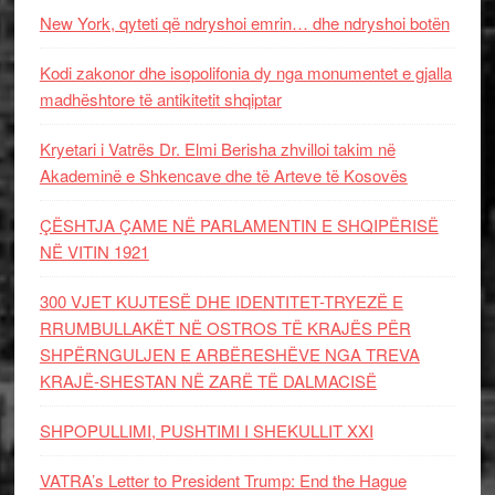
New York, qyteti që ndryshoi emrin… dhe ndryshoi botën
Kodi zakonor dhe isopolifonia dy nga monumentet e gjalla
madhështore të antikitetit shqiptar
Kryetari i Vatrës Dr. Elmi Berisha zhvilloi takim në
Akademinë e Shkencave dhe të Arteve të Kosovës
ÇËSHTJA ÇAME NË PARLAMENTIN E SHQIPËRISË
NË VITIN 1921
300 VJET KUJTESË DHE IDENTITET-TRYEZË E
RRUMBULLAKËT NË OSTROS TË KRAJËS PËR
SHPËRNGULJEN E ARBËRESHËVE NGA TREVA
KRAJË-SHESTAN NË ZARË TË DALMACISË
SHPOPULLIMI, PUSHTIMI I SHEKULLIT XXI
VATRA’s Letter to President Trump: End the Hague