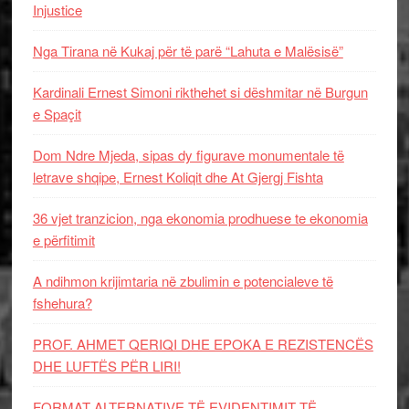
Injustice
Nga Tirana në Kukaj për të parë “Lahuta e Malësisë”
Kardinali Ernest Simoni rikthehet si dëshmitar në Burgun
e Spaçit
Dom Ndre Mjeda, sipas dy figurave monumentale të
letrave shqipe, Ernest Koliqit dhe At Gjergj Fishta
36 vjet tranzicion, nga ekonomia prodhuese te ekonomia
e përfitimit
A ndihmon krijimtaria në zbulimin e potencialeve të
fshehura?
PROF. AHMET QERIQI DHE EPOKA E REZISTENCЁS
DHE LUFTЁS PЁR LIRI!
FORMAT ALTERNATIVE TË EVIDENTIMIT TË