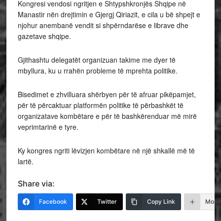
Kongresi vendosi ngritjen e Shtypshkronjës Shqipe në
Manastir nën drejtimin e Gjergj Qiriazit, e cila u bë shpejt e
njohur anembanë vendit si shpërndarëse e librave dhe
gazetave shqipe.
Gjithashtu delegatët organizuan takime me dyer të
mbyllura, ku u rrahën probleme të mprehta politike.
Bisedimet e zhvilluara shërbyen për të afruar pikëpamjet,
për të përcaktuar platformën politike të përbashkët të
organizatave kombëtare e për të bashkërenduar më mirë
veprimtarinë e tyre.
Ky kongres ngriti lëvizjen kombëtare në një shkallë më të
lartë.
Share via:
Facebook
Twitter
Copy Link
More