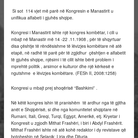
Si sot 114 vjet më parë në Kongresin e Manastirit u
unifikua alfabeti i gjuhës shqipe.
Kongresi i Manastirit ishte një kongres kombëtar, i cili u
mbajt në Manastir më 14 -22 .11.1908 , për të shqyrtuar
disa çështje të rëndësishme të lëvizjes kombëtare në atë
etapë, në radhë të parë për të zgjidhur çështjen e alfabetit
të gjuhës shqipe, njësimi i të cilit ishte bërë problem i
mprehtë politik , arsimor e kulturor dhe një kërkesë e
ngutshme e lëvizjes kombëtare. (FESh II, 2008:1258)
Kongresi u mbajt prej shoqërisë “Bashkimi” .
Në këtë kongres ishin të pranishëm të ardhur nga të gjitha
anët e Shqipërisë, si dhe nga komunitetet shqiptare në
Rumani, Itali, Greqi, Turqi, Egjypt, Amerikë, etj. Kryetar i
Kongresit u zgjodh Mithat Frashëri, i biri i Abdyl Frashërit.
Mithat Frashëri ishte në atë kohë redaktor i dy revistave që
botoheshin në Selanik: Liria dhe Dituria.