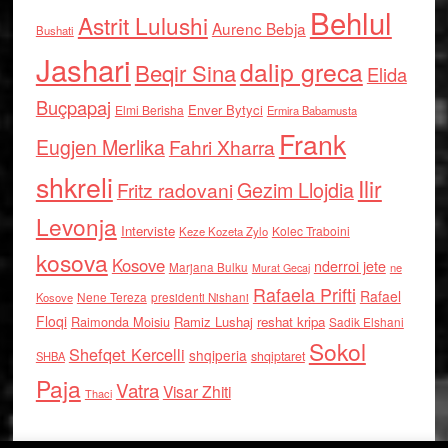
Behlul
Astrit Lulushi
Aurenc Bebja
Bushati
Jashari
dalip greca
Beqir Sina
Elida
Buçpapaj
Enver Bytyci
Elmi Berisha
Ermira Babamusta
Frank
Eugjen Merlika
Fahri Xharra
shkreli
Ilir
Gezim Llojdia
Fritz radovani
Levonja
Interviste
Kolec Traboini
Keze Kozeta Zylo
kosova
Kosove
nderroi jete
Marjana Bulku
ne
Murat Gecaj
Rafaela Prifti
Rafael
Nene Tereza
Kosove
presidenti Nishani
Floqi
Raimonda Moisiu
Ramiz Lushaj
reshat kripa
Sadik Elshani
Sokol
Shefqet Kercelli
shqiperia
shqiptaret
SHBA
Paja
Vatra
Visar Zhiti
Thaci