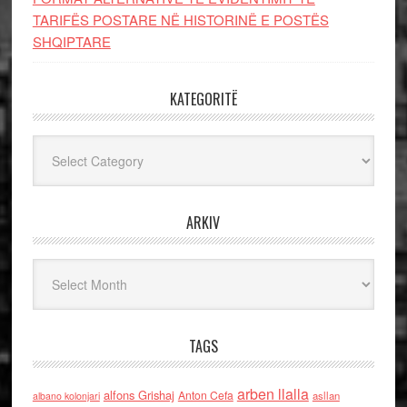
TARIFËS POSTARE NË HISTORINË E POSTËS
SHQIPTARE
KATEGORITË
Kategoritë
ARKIV
Arkiv
TAGS
arben llalla
alfons Grishaj
Anton Cefa
asllan
albano kolonjari