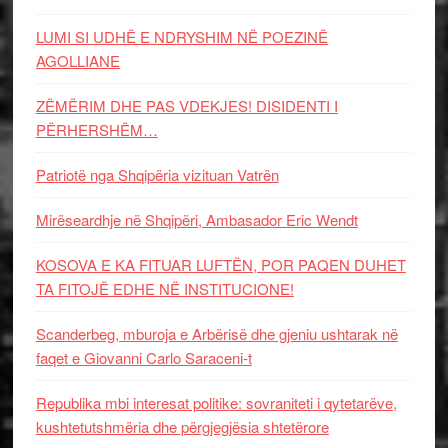
LUMI SI UDHË E NDRYSHIM NË POEZINË
AGOLLIANE
ZËMËRIM DHE PAS VDEKJES! DISIDENTI I
PËRHERSHËM…
Patriotë nga Shqipëria vizituan Vatrën
Mirëseardhje në Shqipëri, Ambasador Eric Wendt
KOSOVA E KA FITUAR LUFTËN, POR PAQEN DUHET
TA FITOJË EDHE NË INSTITUCIONE!
Scanderbeg, mburoja e Arbërisë dhe gjeniu ushtarak në
faqet e Giovanni Carlo Saraceni-t
Republika mbi interesat politike: sovraniteti i qytetarëve,
kushtetutshmëria dhe përgjegjësia shtetërore