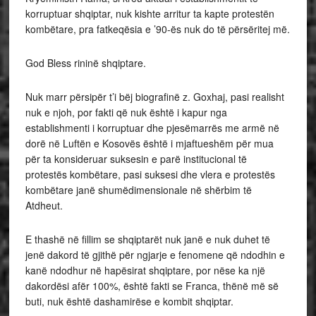
korruptuar shqiptar, nuk kishte arritur ta kapte protestën
kombëtare, pra fatkeqësia e ’90-ës nuk do të përsëritej më.
God Bless rininë shqiptare.
Nuk marr përsipër t’i bëj biografinë z. Goxhaj, pasi realisht
nuk e njoh, por fakti që nuk është i kapur nga
establishmenti i korruptuar dhe pjesëmarrës me armë në
dorë në Luftën e Kosovës është i mjaftueshëm për mua
për ta konsideruar suksesin e parë institucional të
protestës kombëtare, pasi suksesi dhe vlera e protestës
kombëtare janë shumëdimensionale në shërbim të
Atdheut.
E thashë në fillim se shqiptarët nuk janë e nuk duhet të
jenë dakord të gjithë për ngjarje e fenomene që ndodhin e
kanë ndodhur në hapësirat shqiptare, por nëse ka një
dakordësi afër 100%, është fakti se Franca, thënë më së
buti, nuk është dashamirëse e kombit shqiptar.