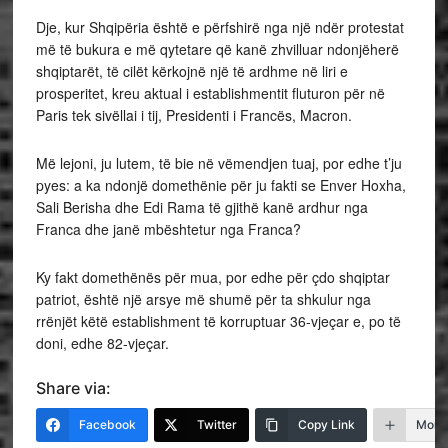
Dje, kur Shqipëria është e përfshirë nga një ndër protestat
më të bukura e më qytetare që kanë zhvilluar ndonjëherë
shqiptarët, të cilët kërkojnë një të ardhme në liri e
prosperitet, kreu aktual i establishmentit fluturon për në
Paris tek sivëllai i tij, Presidenti i Francës, Macron.
Më lejoni, ju lutem, të bie në vëmendjen tuaj, por edhe t’ju
pyes: a ka ndonjë domethënie për ju fakti se Enver Hoxha,
Sali Berisha dhe Edi Rama të gjithë kanë ardhur nga
Franca dhe janë mbështetur nga Franca?
Ky fakt domethënës për mua, por edhe për çdo shqiptar
patriot, është një arsye më shumë për ta shkulur nga
rrënjët këtë establishment të korruptuar 36-vjeçar e, po të
doni, edhe 82-vjeçar.
Share via:
Facebook
Twitter
Copy Link
More