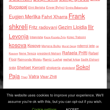
Buçpapaj
Enver Bytyci
Elmi Berisha
Ermira Babamusta
Frank
Eugjen Merlika
Fahri Xharra
shkreli
Ilir
Gezim Llojdia
Fritz radovani
Levonja
Interviste
Kolec Traboini
Keze Kozeta Zylo
kosova
Kosove
nderroi jete
Marjana Bulku
ne
Murat Gecaj
Rafaela Prifti
Rafael
Nene Tereza
Kosove
presidenti Nishani
Floqi
Raimonda Moisiu
Ramiz Lushaj
reshat kripa
Sadik Elshani
Sokol
Shefqet Kercelli
shqiperia
shqiptaret
SHBA
Paja
Vatra
Visar Zhiti
Thaci
This website uses cookies to improve your experience. We'll
assume you're ok with this, but you can opt-out if you wish.
Cookie settings
Log in
ACCEPT