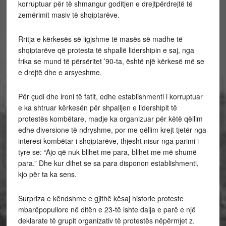
korruptuar për të shmangur goditjen e drejtpërdrejtë të
zemërimit masiv të shqiptarëve.
Rritja e kërkesës së ligjshme të masës së madhe të
shqiptarëve që protesta të shpallë lidershipin e saj, nga
frika se mund të përsëritet ’90-ta, është një kërkesë më se
e drejtë dhe e arsyeshme.
Për çudi dhe ironi të fatit, edhe establishmenti i korruptuar
e ka shtruar kërkesën për shpalljen e lidershipit të
protestës kombëtare, madje ka organizuar për këtë qëllim
edhe diversione të ndryshme, por me qëllim krejt tjetër nga
interesi kombëtar i shqiptarëve, thjesht nisur nga parimi i
tyre se: “Ajo që nuk blihet me para, blihet me më shumë
para.” Dhe kur dihet se sa para disponon establishmenti,
kjo për ta ka sens.
Surpriza e këndshme e gjithë kësaj historie proteste
mbarëpopullore në ditën e 23-të ishte dalja e parë e një
deklarate të grupit organizativ të protestës nëpërmjet z.