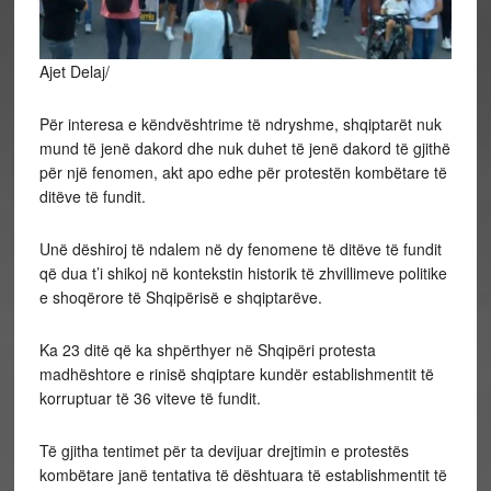
Ajet Delaj/
Për interesa e këndvështrime të ndryshme, shqiptarët nuk
mund të jenë dakord dhe nuk duhet të jenë dakord të gjithë
për një fenomen, akt apo edhe për protestën kombëtare të
ditëve të fundit.
Unë dëshiroj të ndalem në dy fenomene të ditëve të fundit
që dua t’i shikoj në kontekstin historik të zhvillimeve politike
e shoqërore të Shqipërisë e shqiptarëve.
Ka 23 ditë që ka shpërthyer në Shqipëri protesta
madhështore e rinisë shqiptare kundër establishmentit të
korruptuar të 36 viteve të fundit.
Të gjitha tentimet për ta devijuar drejtimin e protestës
kombëtare janë tentativa të dështuara të establishmentit të