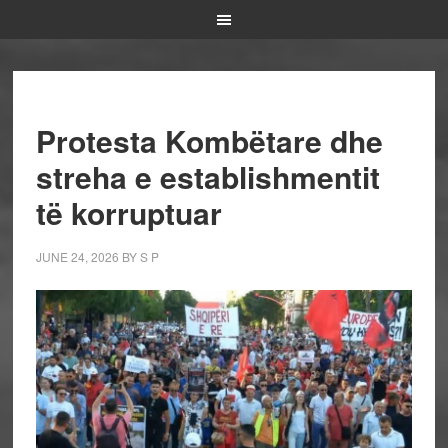
Protesta Kombëtare dhe
streha e establishmentit
të korruptuar
JUNE 24, 2026
BY
S P