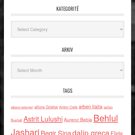
KATEGORITË
Kategoritë
ARKIV
Arkiv
TAGS
arben llalla
alfons Grishaj
Anton Cefa
asllan
albano kolonjari
Behlul
Astrit Lulushi
Aurenc Bebja
Bushati
Jashari
dalip greca
Beqir Sina
Elida