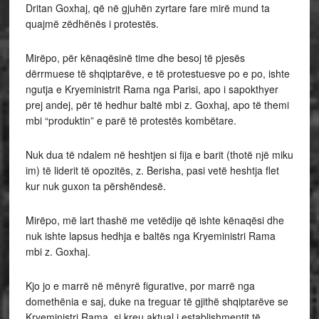
Dritan Goxhaj, që në gjuhën zyrtare fare mirë mund ta
quajmë zëdhënës i protestës.
Mirëpo, për kënaqësinë time dhe besoj të pjesës
dërrmuese të shqiptarëve, e të protestuesve po e po, ishte
ngutja e Kryeministrit Rama nga Parisi, apo i sapokthyer
prej andej, për të hedhur baltë mbi z. Goxhaj, apo të themi
mbi “produktin” e parë të protestës kombëtare.
Nuk dua të ndalem në heshtjen si fija e barit (thotë një miku
im) të liderit të opozitës, z. Berisha, pasi vetë heshtja flet
kur nuk guxon ta përshëndesë.
Mirëpo, më lart thashë me vetëdije që ishte kënaqësi dhe
nuk ishte lapsus hedhja e baltës nga Kryeministri Rama
mbi z. Goxhaj.
Kjo jo e marrë në mënyrë figurative, por marrë nga
domethënia e saj, duke na treguar të gjithë shqiptarëve se
Kryeministri Rama, si kreu aktual i establishmentit të