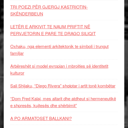
TRI POEZI PËR GJERGJ KASTRIOTIN-
SKËNDERBEUN
LETËR E ARKIVIT TE NAUM PRIFTIT NË
PERVJETORIN E PARE TE DRAGO SILIQIT
Oxhaku, nga elementi arkitektonik te simboli i trungut
familjar
Arbëreshët si model evropian i mbrojtjes së identitetit
kulturor
Sali Shijaku, “Diego Rivera” shqiptar i artit tonë kombëtar
“Dom Fred Kalaj, mes altarit dhe atdheut si hermeneutikë
e shpresës, kujtesës dhe shërbimit”
A PO ARMATOSET BALLKANI?