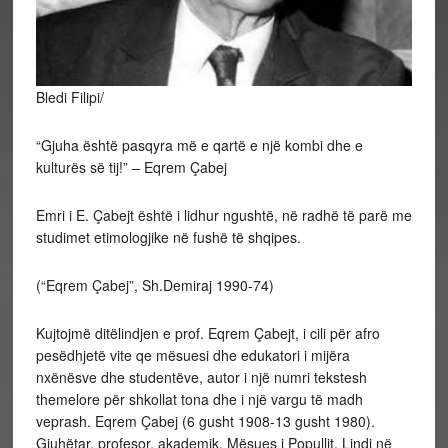
Bledi Filipi/
“Gjuha është pasqyra më e qartë e një kombi dhe e
kulturës së tij!” – Eqrem Çabej
Emri i E. Çabejt është i lidhur ngushtë, në radhë të parë me
studimet etimologjike në fushë të shqipes.
(“Eqrem Çabej”, Sh.Demiraj 1990-74)
Kujtojmë ditëlindjen e prof. Eqrem Çabejt, i cili për afro
pesëdhjetë vite qe mësuesi dhe edukatori i mijëra
nxënësve dhe studentëve, autor i një numri tekstesh
themelore për shkollat tona dhe i një vargu të madh
veprash. Eqrem Çabej (6 gusht 1908-13 gusht 1980).
Gjuhëtar, profesor, akademik, Mësues i Popullit. Lindi në