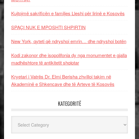
Kujtojmë sakrificën e familjes Lleshi për lirinë e Kosovës
SPAÇI NUK E MPOSHTI SHPIRTIN
New York, qyteti që ndryshoi emrin… dhe ndryshoi botën
Kodi zakonor dhe isopolifonia dy nga monumentet e gjalla
madhështore të antikitetit shqiptar
Kryetari i Vatrës Dr. Elmi Berisha zhvilloi takim në
Akademinë e Shkencave dhe të Arteve të Kosovës
KATEGORITË
Kategoritë