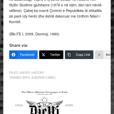
titullin Studime gjuhësore (1976 e në vijim; deri tani nëntë
vëllime). Çabej ka marrë Çmimin e Republikës të shkallës
së parë (dy herë) dhe është dekoruar me Urdhrin Nderi i
Kombit.
(Bib.FE I, 2009, Demiraj, 1990)
Share via:
Facebook
Twitter
Copy Link
More
FILED UNDER:
HISTORI
TAGGED WITH:
EQEREM CABEJ