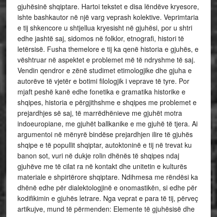
gjuhësinë shqiptare. Hartoi tekstet e disa lëndëve kryesore,
ishte bashkautor në një varg veprash kolektive. Veprimtaria
e tij shkencore u shtjellua kryesisht në gjuhësi, por u shtri
edhe jashtë saj, sidomos në folklor, etnografi, histori të
letërsisë. Fusha themelore e tij ka qenë historia e gjuhës, e
vështruar në aspektet e problemet më të ndryshme të saj.
Vendin qendror e zënë studimet etimologjike dhe gjuha e
autorëve të vjetër e botimi filologjik i veprave të tyre. Por
mjaft peshë kanë edhe fonetika e gramatika historike e
shqipes, historia e përgjithshme e shqipes me problemet e
prejardhjes së saj, të marrëdhënieve me gjuhët motra
indoeuropiane, me gjuhët ballkanike e me gjuhë të tjera. Ai
argumentoi në mënyrë bindëse prejardhjen ilire të gjuhës
shqipe e të popullit shqiptar, autoktoninë e tij në trevat ku
banon sot, vuri në dukje rolin dhënës të shqipes ndaj
gjuhëve me të cilat ra në kontakt dhe unitetin e kulturës
materiale e shpirtërore shqiptare. Ndihmesa me rëndësi ka
dhënë edhe për dialektologjinë e onomastikën, si edhe për
kodifikimin e gjuhës letrare. Nga veprat e para të tij, përveç
artikujve, mund të përmenden: Elemente të gjuhësisë dhe