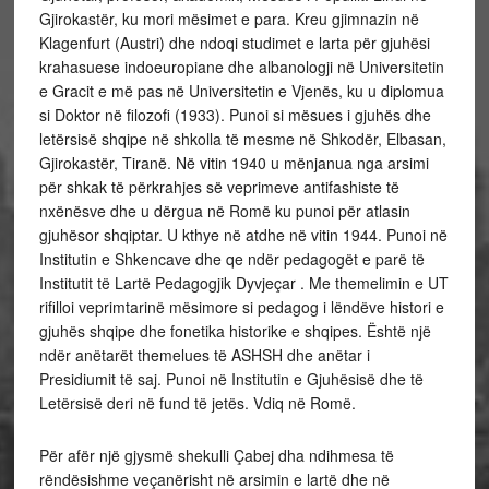
Gjirokastër, ku mori mësimet e para. Kreu gjimnazin në
Klagenfurt (Austri) dhe ndoqi studimet e larta për gjuhësi
krahasuese indoeuropiane dhe albanologji në Universitetin
e Gracit e më pas në Universitetin e Vjenës, ku u diplomua
si Doktor në filozofi (1933). Punoi si mësues i gjuhës dhe
letërsisë shqipe në shkolla të mesme në Shkodër, Elbasan,
Gjirokastër, Tiranë. Në vitin 1940 u mënjanua nga arsimi
për shkak të përkrahjes së veprimeve antifashiste të
nxënësve dhe u dërgua në Romë ku punoi për atlasin
gjuhësor shqiptar. U kthye në atdhe në vitin 1944. Punoi në
Institutin e Shkencave dhe qe ndër pedagogët e parë të
Institutit të Lartë Pedagogjik Dyvjeçar . Me themelimin e UT
rifilloi veprimtarinë mësimore si pedagog i lëndëve histori e
gjuhës shqipe dhe fonetika historike e shqipes. Është një
ndër anëtarët themelues të ASHSH dhe anëtar i
Presidiumit të saj. Punoi në Institutin e Gjuhësisë dhe të
Letërsisë deri në fund të jetës. Vdiq në Romë.
Për afër një gjysmë shekulli Çabej dha ndihmesa të
rëndësishme veçanërisht në arsimin e lartë dhe në