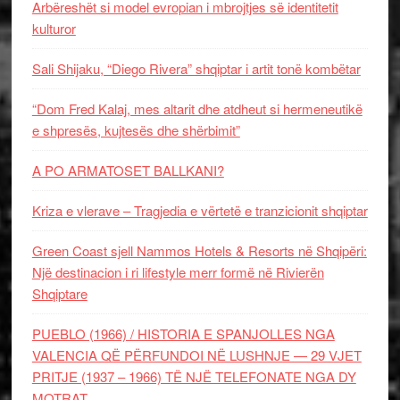
Arbëreshët si model evropian i mbrojtjes së identitetit
kulturor
Sali Shijaku, “Diego Rivera” shqiptar i artit tonë kombëtar
“Dom Fred Kalaj, mes altarit dhe atdheut si hermeneutikë
e shpresës, kujtesës dhe shërbimit”
A PO ARMATOSET BALLKANI?
Kriza e vlerave – Tragjedia e vërtetë e tranzicionit shqiptar
Green Coast sjell Nammos Hotels & Resorts në Shqipëri:
Një destinacion i ri lifestyle merr formë në Rivierën
Shqiptare
PUEBLO (1966) / HISTORIA E SPANJOLLES NGA
VALENCIA QË PËRFUNDOI NË LUSHNJE — 29 VJET
PRITJE (1937 – 1966) TË NJË TELEFONATE NGA DY
MOTRAT