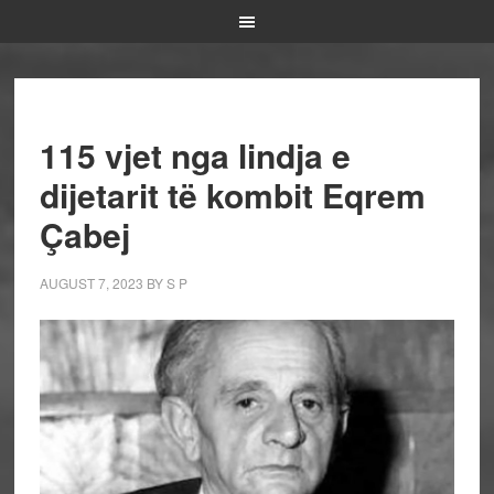
115 vjet nga lindja e
dijetarit të kombit Eqrem
Çabej
AUGUST 7, 2023
BY
S P