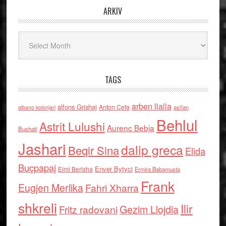
ARKIV
Arkiv
TAGS
arben llalla
alfons Grishaj
Anton Cefa
asllan
albano kolonjari
Behlul
Astrit Lulushi
Aurenc Bebja
Bushati
Jashari
dalip greca
Beqir Sina
Elida
Buçpapaj
Enver Bytyci
Elmi Berisha
Ermira Babamusta
Frank
Eugjen Merlika
Fahri Xharra
shkreli
Ilir
Gezim Llojdia
Fritz radovani