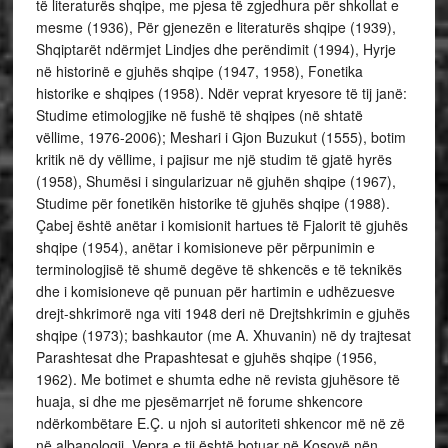
të literaturës shqipe, me pjesa të zgjedhura për shkollat e
mesme (1936), Për gjenezën e literaturës shqipe (1939),
Shqiptarët ndërmjet Lindjes dhe perëndimit (1994), Hyrje
në historinë e gjuhës shqipe (1947, 1958), Fonetika
historike e shqipes (1958). Ndër veprat kryesore të tij janë:
Studime etimologjike në fushë të shqipes (në shtatë
vëllime, 1976-2006); Meshari i Gjon Buzukut (1555), botim
kritik në dy vëllime, i pajisur me një studim të gjatë hyrës
(1958), Shumësi i singularizuar në gjuhën shqipe (1967),
Studime për fonetikën historike të gjuhës shqipe (1988).
Çabej është anëtar i komisionit hartues të Fjalorit të gjuhës
shqipe (1954), anëtar i komisioneve për përpunimin e
terminologjisë të shumë degëve të shkencës e të teknikës
dhe i komisioneve që punuan për hartimin e udhëzuesve
drejt-shkrimorë nga viti 1948 deri në Drejtshkrimin e gjuhës
shqipe (1973); bashkautor (me A. Xhuvanin) në dy trajtesat
Parashtesat dhe Prapashtesat e gjuhës shqipe (1956,
1962). Me botimet e shumta edhe në revista gjuhësore të
huaja, si dhe me pjesëmarrjet në forume shkencore
ndërkombëtare E.Ç. u njoh si autoriteti shkencor më në zë
në albanologji. Vepra e tij është botuar në Kosovë nën