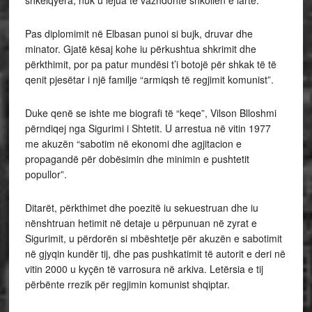
shkëlqyera, nuk u lejua të vazhdonte shkollën e lartë.
Pas diplomimit në Elbasan punoi si bujk, druvar dhe
minator. Gjatë kësaj kohe iu përkushtua shkrimit dhe
përkthimit, por pa patur mundësi t’i botojë për shkak të të
qenit pjesëtar i një familje “armiqsh të regjimit komunist”.
Duke qenë se ishte me biografi të “keqe”, Vilson Blloshmi
përndiqej nga Sigurimi i Shtetit. U arrestua në vitin 1977
me akuzën “sabotim në ekonomi dhe agjitacion e
propagandë për dobësimin dhe minimin e pushtetit
popullor”.
Ditarët, përkthimet dhe poezitë iu sekuestruan dhe iu
nënshtruan hetimit në detaje u përpunuan në zyrat e
Sigurimit, u përdorën si mbështetje për akuzën e sabotimit
në gjyqin kundër tij, dhe pas pushkatimit të autorit e deri në
vitin 2000 u kyçën të varrosura në arkiva. Letërsia e tij
përbënte rrezik për regjimin komunist shqiptar.