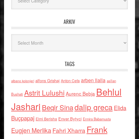
ARKIV
Arkiv
TAGS
arben llalla
alfons Grishaj
Anton Cefa
asllan
albano kolonjari
Behlul
Astrit Lulushi
Aurenc Bebja
Bushati
Jashari
dalip greca
Beqir Sina
Elida
Buçpapaj
Enver Bytyci
Elmi Berisha
Ermira Babamusta
Frank
Eugjen Merlika
Fahri Xharra