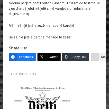
Nderim përjetë poetit Vilson Blloshmi, i cili sot do të ishte 78
vjeç dhe që jetoi një jetë si në vargjet e dhimbshme e
dinjitoze të tij:
Më mirë një jetë e zezë me faqe të bardhë
Se sa një jetë e bardhë me faqe të zezë!
Share via:
Facebook
Twitter
Copy Link
More
FILED UNDER:
ESSE