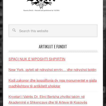
ARTIKUJT E FUNDIT
SPAÇI NUK E MPOSHTI SHPIRTIN
New York, qyteti që ndryshoi emrin… dhe ndryshoi botën
Kodi zakonor dhe isopolifonia dy nga monumentet e gjalla
madhështore të antikitetit shqiptar
Kryetari i Vatrës Dr. Elmi Berisha zhvilloi takim në
Akademinë e Shkencave dhe të Arteve të Kosovës