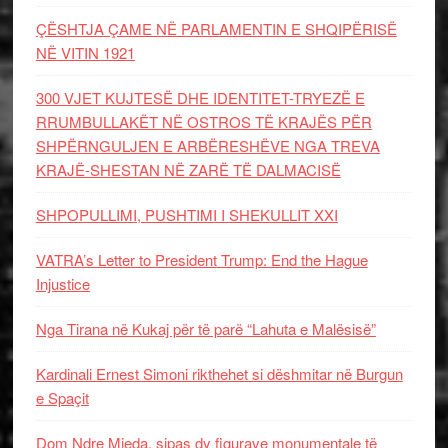
ÇËSHTJA ÇAME NË PARLAMENTIN E SHQIPËRISË
NË VITIN 1921
300 VJET KUJTESË DHE IDENTITET-TRYEZË E
RRUMBULLAKËT NË OSTROS TË KRAJËS PËR
SHPËRNGULJEN E ARBËRESHËVE NGA TREVA
KRAJË-SHESTAN NË ZARË TË DALMACISË
SHPOPULLIMI, PUSHTIMI I SHEKULLIT XXI
VATRA’s Letter to President Trump: End the Hague
Injustice
Nga Tirana në Kukaj për të parë “Lahuta e Malësisë”
Kardinali Ernest Simoni rikthehet si dëshmitar në Burgun
e Spaçit
Dom Ndre Mjeda, sipas dy figurave monumentale të