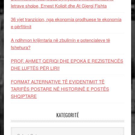
letrave shqipe, Ernest Koliqit dhe At Gjergj Fishta
36 vjet tranzicion, nga ekonomia prodhuese te ekonomia
e përfitimit
A ndihmon krijimtaria në zbulimin e potencialeve të
fshehura?
PROF. AHMET QERIQI DHE EPOKA E REZISTENCЁS
DHE LUFTЁS PЁR LIRI!
FORMAT ALTERNATIVE TË EVIDENTIMIT TË
TARIFËS POSTARE NË HISTORINË E POSTËS
SHQIPTARE
KATEGORITË
Kategoritë