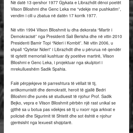
Në datë 13 qershor 1977 Gjykata e Librazhdit dënoi poetët
Vilson Blloshmi dhe Genc Leka me “vdekje me pushkatim”,
vendim i cili u zbatua në datën 17 korrik 1977.
Në vitin 1994 Vilson Blloshmit iu dha dekorata “Martir i
Demokracisë” nga Presidenti Sali Berisha dhe në vitin 2010
Presidenti Bamir Topi “Nderi i Kombit”. Në vitin 2006, u
shpall “Qytetar Nderi” i Librazhdit dhe u përurua në qendër
të qytetit memoriali kushtuar dy poetëve martirë, Vilson
Blloshmi e Genc Leka, i projektuar nga skulptori i
mrekullueshëm Sadik Spahia.
Falë përpjekjeve të parreshtura të vëllait të tij,
antikomunistit dhe demokratit, heroit të gjallë Bedri
Blloshmi dhe punës së studiuesit të njohur Prof. Sadik
Bejko, vepra e Vilson Blloshmit përbën një rast unikal se
gjithë sa u botua pas vdekjes së tij u nxorr nga arkivat e
policisë dhe Sigurimit të Shtetit dhe sot është e njohur
gjerësisht nga lexuesit shqiptarë.