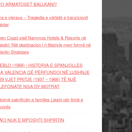
PO ARMATOSET BALLKANI?
za e vlerave – Tragjedia e vërtetë e tranzicionit
iptar
en Coast sjell Nammos Hotels & Resorts në
ipëri: Një destinacion i ri lifestyle merr formë në
ierën Shqiptare
EBLO (1966) / HISTORIA E SPANJOLLES
A VALENCIA QË PËRFUNDOI NË LUSHNJE
29 VJET PRITJE (1937 – 1966) TË NJË
LEFONATE NGA DY MOTRAT
tojmë sakrificën e familjes Lleshi për lirinë e
sovës
AÇI NUK E MPOSHTI SHPIRTIN