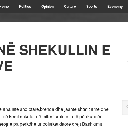
Home
Politics
Opinion
Culture
Sports
Economy
 NË SHEKULLIN E
VE
he analistë shqiptarë,brenda dhe jashtë shtetit amë dhe
ani që kemi shkelur në mileniumin e tretë përrkundër
ojnë pa përkdhelur politikat ditore drejt Bashkimit