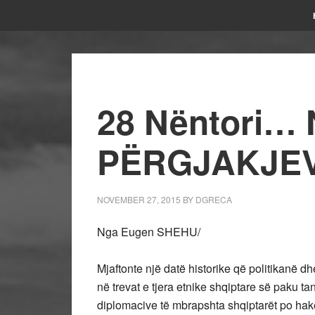
28 Nëntori…
PËRGJAKJE
NOVEMBER 27, 2015
BY
DGRECA
Nga Eugen SHEHU/
Mjaftonte një datë historike që politikanë d
në trevat e tjera etnike shqiptare së paku t
diplomacive të mbrapshta shqiptarët po hakër