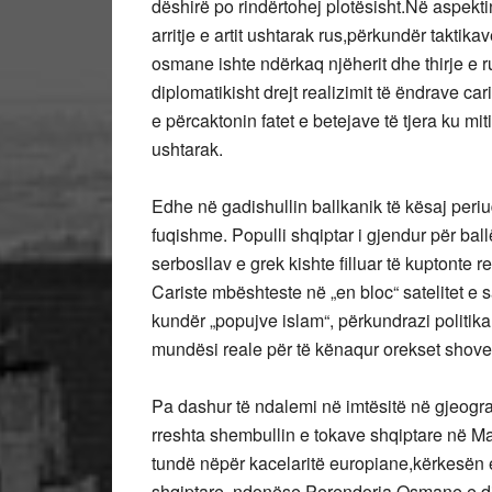
dëshirë po rindërtohej plotësisht.Në aspekti
arritje e artit ushtarak rus,përkundër takti
osmane ishte ndërkaq njëherit dhe thirje e r
diplomatikisht drejt realizimit të ëndrave c
e përcaktonin fatet e betejave të tjera ku mit
ushtarak.
Edhe në gadishullin ballkanik të kësaj peri
fuqishme. Populli shqiptar i gjendur për ball
serbosllav e grek kishte filluar të kuptonte r
Cariste mbështeste në „en bloc“ satelitet e 
kundër „popujve islam“, përkundrazi politika
mundësi reale për të kënaqur orekset shoven
Pa dashur të ndalemi në imtësitë në gjeogra
rreshta shembullin e tokave shqiptare në Mal
tundë nëpër kacelaritë europiane,kërkesën e 
shqiptare, ndonëse Perendoria Osmane e dinte