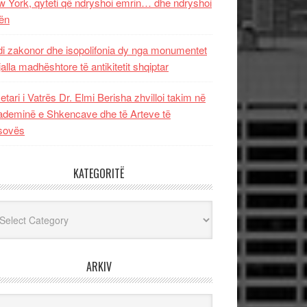
 York, qyteti që ndryshoi emrin… dhe ndryshoi
ën
i zakonor dhe isopolifonia dy nga monumentet
jalla madhështore të antikitetit shqiptar
etari i Vatrës Dr. Elmi Berisha zhvilloi takim në
deminë e Shkencave dhe të Arteve të
sovës
KATEGORITË
egoritë
ARKIV
iv