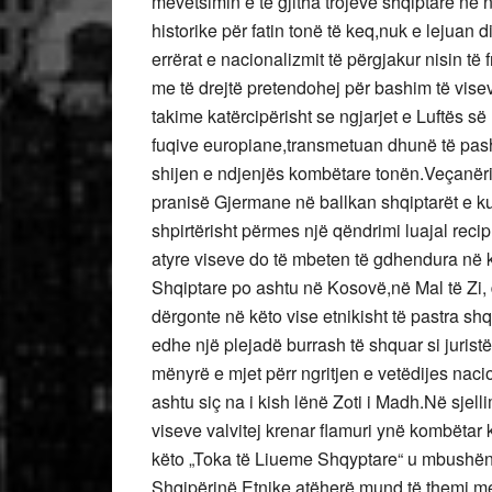
mëvetsimin e të gjitha trojeve shqiptare në 
historike për fatin tonë të keq,nuk e lejuan d
errërat e nacionalizmit të përgjakur nisin të 
me të drejtë pretendohej për bashim të vise
takime katërcipërisht se ngjarjet e Luftës së
fuqive europiane,transmetuan dhunë të pash
shijen e ndjenjës kombëtare tonën.Veçanëris
pranisë Gjermane në ballkan shqiptarët e k
shpirtërisht përmes një qëndrimi luajal rec
atyre viseve do të mbeten të gdhendura në 
Shqiptare po ashtu në Kosovë,në Mal të Zi,
dërgonte në këto vise etnikisht të pastra s
edhe një plejadë burrash të shquar si jurist
mënyrë e mjet përr ngritjen e vetëdijes naci
ashtu siç na i kish lënë Zoti i Madh.Në sjel
viseve valvitej krenar flamuri ynë kombëtar
këto „Toka të Liueme Shqyptare“ u mbushë
Shqipërinë Etnike,atëherë mund të themi me 