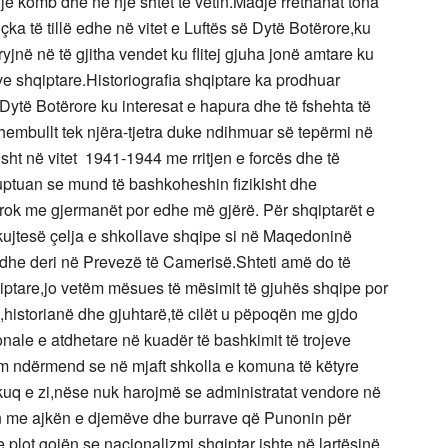
një komb dhe në një shtet të vetin.Madje rrethanat tona
içka të tillë edhe në vitet e Luftës së Dytë Botërore,ku
fryjnë në të gjitha vendet ku flitej gjuha jonë amtare ku
ve shqiptare.Historiografia shqiptare ka prodhuar
 Dytë Botërore ku interesat e hapura dhe të fshehta të
embullt tek njëra-tjetra duke ndihmuar së tepërmi në
ht në vitet 1941-1944 me rritjen e forcës dhe të
uptuan se mund të bashkoheshin fizikisht dhe
iprok me gjermanët por edhe më gjërë. Për shqiptarët e
kujtesë çelja e shkollave shqipe si në Maqedoninë
 dhe deri në Prevezë të Camerisë.Shteti amë do të
hqiptare,jo vetëm mësues të mësimit të gjuhës shqipe por
ë,historianë dhe gjuhtarë,të cilët u pëpoqën me gjdo
onale e atdhetare në kuadër të bashkimit të trojeve
lim ndërmend se në mjaft shkolla e komuna të këtyre
 kuq e zi,nëse nuk harojmë se administratat vendore në
n me ajkën e djemëve dhe burrave që Punonin për
plot gojën se nacionalizmi shqiptar ishte në lartësinë