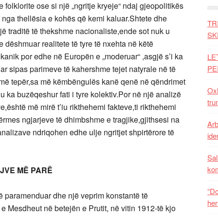
 folklorite ose si një „ngritje kryeje“ ndaj gjeopolitikës
r nga thellësia e kohës që kemi kaluar.Shtete dhe
TR
ë traditë të thekshme nacionaliste,ende sot nuk u
SK
e dëshmuar realitete të tyre të nxehta në këtë
lkanik por edhe në Europën e „moderuar“ ,asgjë s’i ka
LE
uar sipas parimeve të kahershme tejet natyrale në të
PE
për më tepër,sa më këmbëngulës kanë qenë në qëndrimet
Oxh
ka buzëqeshur fati i tyre kolektiv.Por në një analizë
tru
,është më mirë t’iu rikthehemi fakteve,ti rikthehemi
ërmes ngjarjeve të dhimbshme e tragjike,gjithsesi na
Arb
nalizave ndriqohen edhe ulje ngritjet shpirtërore të
iden
Sal
ko
UJVE MË PARË
“Do
 të paramenduar dhe një veprim konstantë të
her
e Mesdheut në betejën e Prutit, në vitin 1912-të kjo