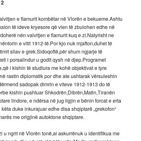
12
valvitjen e flamurit kombëtar në Vlorën e bekueme.Ashtu
unksion të ideve kryesore që vlen të zbulohen edhe në
doherë nën valvitjen e flamurit kuq e zi.Natyrisht ne
ntorin e vitit 1912-të.Por kjo nuk mjafton,duhet të
imit sllav e grek.Sidoqoftë,për shum ngjarje të
hteti i porsalindur u godit qysh në djep.Programet
që i kishin të studiura me kohë objektivat e tyre
në rastin diplomatik por dhe ate ushtarak vërsuleshin
 ndërmend sadopak dimrin e viteve 1912-1913 do të
 serbe kishin pushtuar Shkodrën,Dibrën,Matin,Tiranën
are lindore, e ndërsa në jug ligjin e bënin forcat e erta
 këta duke inkurajuar edhe disa shqiptarë „grekofon“
marës me origjinë autoktone shqiptare.
 u ngrit në Vlorën tonë,ai askurrënuk u identifikua me