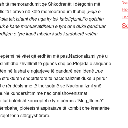
Nen
sash të memorandumit që Shkodranët i dërgonin më
Flo
idis të tjerave në këtë memeorandum thuhej „
Feja e
Els
sia tek islami dhe nga ky tek katoliçizmi.Po qofshin
So
nuk e kanë mohuar atdheun e tyre dhe duke qëndruar
rdhjen e tyre kanë mbetur kudo kurdoherë vetëm
 tepërmi në vitet që erdhën më pas.Nacionalizmi ynë u
simit dhe zhvillimit të gjuhës shqipe.Plejada e shquar e
dën në fushat e ngjarjeve të pandarë nën idenë „
me
strukturën shqpirtërore të nacionalizmit duke u prirur
jet e rëndësishme të theksojmë se Nacionalizmi ynë
tonë.Në kundërshtim me nacionalshovenizmat
allur botërisht konceptet e tyre përmes “Meg„liidesë”
ërmbahej plotësisht aspiratave të kombit dhe krenarisë
trojet tona stërgjyshërore.