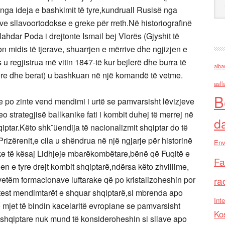
nga ideja e bashkimit të tyre,kundruall Rusisë nga
ve sllavoortodokse e greke për rreth.Në historiografinë
lahdar Poda i drejtonte Ismail bej Vlorës (Gjyshit të
on midis të tjerave, shuarrjen e mërrive dhe ngjizjen e
regjistrua më vitin 1847-të kur bejlerë dhe burra të
alba
tëre dhe berat) u bashkuan në një komandë të vetme.
asll
B
 po zinte vend mendimi i urtë se pamvarsisht lëvizjeve
 strategjisë ballkanike fati i kombit duhej të merrej në
d
iptar.Këto shk¨üendija të nacionalizmit shqiptar do të
izërenit,e cila u shëndrua në një ngjarje për historinë
Env
ake të kësaj Lidhjeje mbarëkombëtare,bënë që Fuqitë e
Fa
n e tyre drejt kombit shqiptarë,ndërsa këto zhvillime,
vetëm formacionave luftarake që po kristalizoheshin por
ra
ntest mendimtarët e shquar shqiptarë,si mbrenda apo
Inte
o mjet të bindin kacelaritë evropiane se pamvarsisht
Ko
 shqiptare nuk mund të konsideroheshin si sllave apo