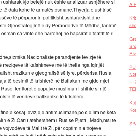
n ushtarak kjo betejë nuk është analizuar asnjëherë si
A 
kave të dala kohe të armatës osmane.Thyerja e ushtrisë
usëve të përparonin politikisht,ushtarakisht dhe
Kri
ariste.Gjeostrategjinë e dy Perandorive të Mëdha, tanimë
shq
i osman sa vinte dhe harrohej në hapsirat e teatrit të ri
Gre
Shq
Riv
udhe,sizmika Nacionaliste parandjente lëvizje të
ë rreziqeve të kafshimeve më të thella nga fqinjët
PU
ealisht rrezikun e gjeografisë së tyre, përderisa Rusia
NG
saja të besimit të krishterë në Ballakan me gjdo mjet
— 
 Ruse territoret e popujve musliman i shihte si një
TE
iste të vendeve ballkanike të krishtera.
Kuj
Ko
finë e kësaj lëvizjeje antimuslimane,po sjellim në këta
in e Zi.Cari i atëhershëm i Rusisë Pjetri i Madh,nisi të
SP
vojvodëve të Malit të Zi, për coptimin e trojeve
 mirë se kujt i përkisnin ato troje ajo u tregua e