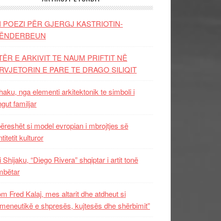
I POEZI PËR GJERGJ KASTRIOTIN-
ËNDERBEUN
TËR E ARKIVIT TE NAUM PRIFTIT NË
RVJETORIN E PARE TE DRAGO SILIQIT
aku, nga elementi arkitektonik te simboli i
ngut familjar
ëreshët si model evropian i mbrojtjes së
titetit kulturor
i Shijaku, “Diego Rivera” shqiptar i artit tonë
mbëtar
m Fred Kalaj, mes altarit dhe atdheut si
meneutikë e shpresës, kujtesës dhe shërbimit”