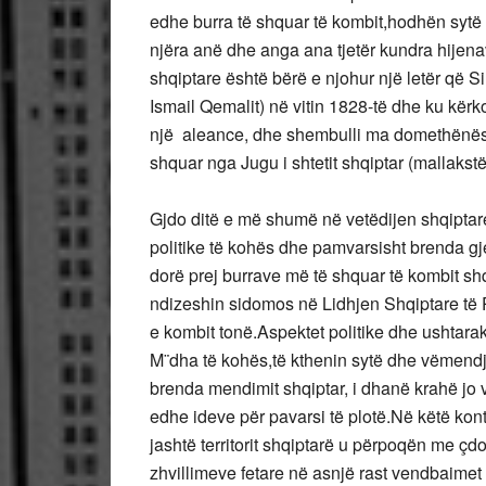
edhe burra të shquar të kombit,hodhën sytë 
njëra anë dhe anga ana tjetër kundra hijena
shqiptare është bërë e njohur një letër që Si
Ismail Qemalit) në vitin 1828-të dhe ku kërk
një aleance, dhe shembulli ma domethënës u 
shquar nga Jugu i shtetit shqiptar (mallaks
Gjdo ditë e më shumë në vetëdijen shqiptare
politike të kohës dhe pamvarsisht brenda gjeo
dorë prej burrave më të shquar të kombit shq
ndizeshin sidomos në Lidhjen Shqiptare të Pr
e kombit tonë.Aspektet politike dhe ushtar
M¨dha të kohës,të kthenin sytë dhe vëmendje
brenda mendimit shqiptar, i dhanë krahë jo 
edhe ideve për pavarsi të plotë.Në këtë ko
jashtë territorit shqiptarë u përpoqën me çd
zhvillimeve fetare në asnjë rast vendbaimet