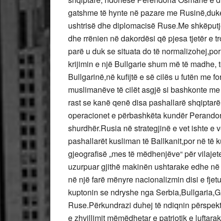
gatshme të hynte në pazare me Rusinë,duke
ushtrisë dhe diplomacisë Ruse.Me shkëputje
dhe rrënien në dakordësi që pjesa tjetër e t
parë u duk se situata do të normalizohej,p
krijimin e një Bullgarie shum më të madhe, të
Bullgarinë,në kufijtë e së cilës u futën me 
muslimanëve të cilët asgjë si bashkonte me
rast se kanë qenë disa pashallarë shqiptarë
operacionet e përbashkëta kundër Perandori
shurdhër.Rusia në strategjinë e vet ishte 
pashallarët kusliman të Ballkanit,por në të k
gjeografisë „mes të mëdhenjëve“ për vilajete
uzurpuar gjithë makinën ushtarake edhe në 
në një farë mënyre nacionalizmin disi e fjet
kuptonin se ndryshe nga Serbia,Bullgaria,Gr
Ruse.Përkundrazi duhej të ndiqnin përspektiv
e zhvillimit mëmëdhetar e patriotik e luftar