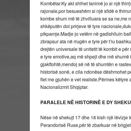
Kombëtar.Ky akt shihet tanimë jo si një thirrje
rajonale,por besueshëm si një sfidë e thirru
kombe shum më të zhvilluara se sa ne,me nj
shkëputën dot prirjeve të tyre nacionale,duk
pikpamje.Madje jo vetëm në gadishlluin bal
zbrapsur ata në rrugën e tyre për t’iu bashk
drejtën universale të unitetit të kombit e 
e tyre emotive,aq më shpejt dhe më shumë iu 
gjakftohtë,mendoj së në të shumtën e rasteve
historisë sonë, e cila ndonëse dëshmohet p
flet me gjuhën e vet realiste.Përmes këtyre a
Nacionalizmit Shqiptar.
PARALELE NË HISTORINË E DY SHEK
Nëse në shekujt 17 dhe 18 kish një lëvizje
Perandorisë Ruse,për të zbarkuar në brigjet 