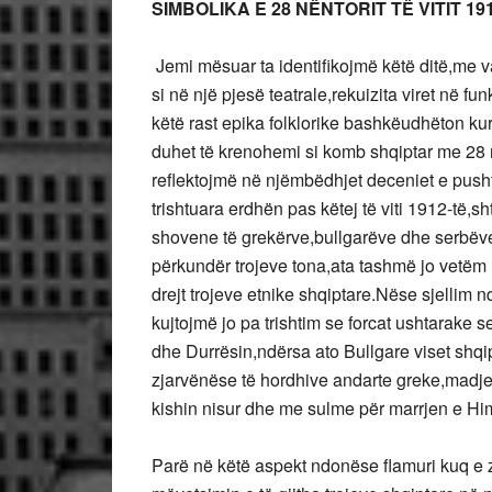
SIMBOLIKA E 28 NËNTORIT TË VITIT 19
Jemi mësuar ta identifikojmë këtë ditë,me 
si në një pjesë teatrale,rekuizita viret në f
këtë rast epika folklorike bashkëudhëton kur
duhet të krenohemi si komb shqiptar me 28 në
reflektojmë në njëmbëdhjet deceniet e pusht
trishtuara erdhën pas këtej të viti 1912-të,s
shovene të grekërve,bullgarëve dhe serbëve,
përkundër trojeve tona,ata tashmë jo vetëm 
drejt trojeve etnike shqiptare.Nëse sjellim
kujtojmë jo pa trishtim se forcat ushtarake
dhe Durrësin,ndërsa ato Bullgare viset shqipt
zjarvënëse të hordhive andarte greke,madje
kishin nisur dhe me sulme për marrjen e Hi
Parë në këtë aspekt ndonëse flamuri kuq e zi