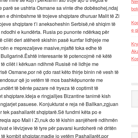
New
 parë se ushtria Osmane sa vinte dhe dobësohej,ndaj
bot
n e dhimbshme të trojeve shqiptare dhuruar Malit të Zi
Kod
rojeve shqiptare t’i aneksoheshin Serbisë,në shiqim të
e g
or ndodhi e kundërta. Rusia po punonte ndërkaq për
 cilët deri atëherë skishin pasë kurrfar lidhjeje me
Kry
forcën e rreprezaljeve masive,mjaftë toka edhe të
Aka
 Bullgarinë.Është interesante të potencojmë në këtë
Ko
 të cilët i kërkuan ndihmë Rusisë në lidhje me
së Osmane,por në çdo rast këto thirje binin në vesh të
e vendosur që jo vetëm të mos bashkëpunonte me
undërt të bënte pazare në tryeza të coptimit të
Kat
t shqiptare.Ideja e ringjalljes Bizantine tanimë kish
ngjarjet pasuese. Konjukturat e reja në Ballkan,zgjuan
ur tek pashallarët shqiptarë.Së fundmi këta po e
eqia apo Mali i Zi,nuk do të kishin asnjëherë ndihmën
at e lëvizjeve të tyre për pavarsi kurdoherë në dritën
Ark
ak të kombit shqiptar,madje jo vetëm Pashallarët,por