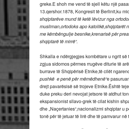
greke.E shoh me vend të sjell këtu një pa
13.qershor.1878, Kongresit të Berlinit,ku m
shqiptarëve mund të ketë lëvizur nga ortodok
musliman,ortodoks apo katolikë,shqiptarët 
me këmbëngulje besnike,krenarisë për prea
shqiptarë të mirrë“.
Shkalla e ndërgjegjes kombëtare u ngrit së
zgjua sidomos përmes rrugëve diturie të arë
burrave të Shqipërisë Etnike,të cilët ngaren
pushkë e penë për mëmëdhenë“
e pasuruan 
drejt pavarësisë së trojeve Etnike.Është te
duke preku deri nevojat jetsore të atdhut 
ekspansionist sllavo-grek të cilat kishin shp
dhe „Naçertanies“,nacionalizmi shqiptar u p
tonë për të jetuar të lirë dhe të pamvarur në 