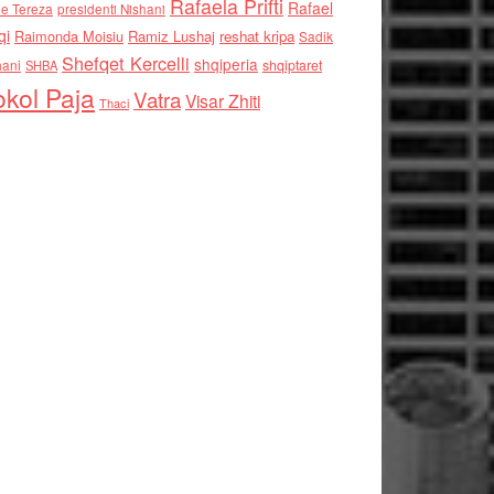
Rafaela Prifti
Rafael
e Tereza
presidenti Nishani
qi
Raimonda Moisiu
Ramiz Lushaj
reshat kripa
Sadik
Shefqet Kercelli
shqiperia
hani
shqiptaret
SHBA
kol Paja
Vatra
Visar Zhiti
Thaci