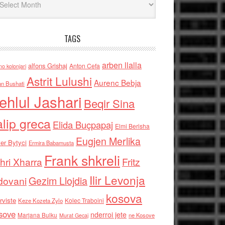
TAGS
arben llalla
alfons Grishaj
Anton Cefa
no kolonjari
Astrit Lulushi
Aurenc Bebja
an Bushati
ehlul Jashari
Beqir Sina
alip greca
Elida Buçpapaj
Elmi Berisha
Eugjen Merlika
er Bytyci
Ermira Babamusta
Frank shkreli
hri Xharra
Fritz
Ilir Levonja
Gezim Llojdia
dovani
kosova
rviste
Kolec Traboini
Keze Kozeta Zylo
sove
nderroi jete
Marjana Bulku
ne Kosove
Murat Gecaj