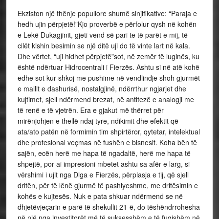
Ekziston një thënje popullore shumë sinjifikative: “Paraja e
hedh ujin përpjetë!”Kjo proverbë e përfolur qysh në kohën
e Lekë Dukagjinit, gjeti vend së pari te të parët e mij, të
cilët kishin besimin se një ditë uji do të vinte lart në kala.
Dhe vërtet, “uji hidhet përpjetë”sot, në zemër të luginës, ku
është ndërtuar Hidrocentrali i Fierzës. Ashtu si në atë kohë
edhe sot kur shkoj me pushime në vendlindje shoh gjurmët
e mallit e dashurisë, nostalgjinë, ndërrthur ngjarjet dhe
kujtimet, sjell ndërmend brezat, në antitezë e analogji me
të renë e të vjetrën. Era e gjakut më thërret për
mirënjohjen e thellë ndaj tyre, ndikimit dhe efektit që
ata/ato patën në formimin tim shpirtëror, qytetar, intelektual
dhe profesional veçmas në fushën e bisnesit. Koha bën të
sajën, ecën herë me hapa të ngadaltë, herë me hapa të
shpejtë, por ai impresioni mbetet ashtu sa afër e larg, si
vërshimi i ujit nga Diga e Fierzës, përplasja e tij, që sjell
dritën, për të lënë gjurmë të pashlyeshme, me dritësimin e
kohës e kujtesës. Nuk e pata shkuar ndërmend se në
dhjetëvjeçarin e parë të shekullit 21-ë, do tëshëndrrohesha
në një nga investitorët më të suksesshëm e të fuqishëm në