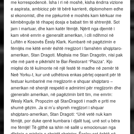
me korrespodencë. Isha i ri në moshë, kisha ëndrra vizione
e aspirata, ambicioz për të bërë karrierë, diplomohem edhe
si ekonomist, dhe me pjekurinë e moshës kam kërkuar me
këmbëngulje të rihapej dosja e babait tim të shtrenjtë. Sot
jam i martuar, dhe kam katër fëmijë. Njërit nga djemtë i
kam vënë emrin e gjeneralit amerikan, i cili ndihmoi në
Luftën e Kosovës Ëesly Klark. Kumbarë në pagëzimin e
fëmijës me këtë emër është rregjizori i famshëm shqiptaro-
amerikan, Stan Dragoti. Miqësia me Stan Dragotin, nisi pak
vite më parë e pikërisht te Bar-Restorant “Piazza”. Kjo
miqësi do të kulmonte në një festë të madhe në zemër të
Neë Yorku-t, kur unë udhëtova enkas përtej oqeanit për të
festuar kumbarinë me rregjizorin e shquar shqiptaro –
amerikan në shenjë respekti e admirimi për rregjizorin dhe
gjeneralin amerikan, në pagëzimin birit tim, me emrin:
Wesly Klark. Propozim që StanDragoti i madh e priti me
shumë gëzim. Ja si m’u shpreh rregjizori i shquar
shqiptaro-amerikan, Stan Dragoti: “Unë vetë nuk kam
fëmijë, por duke qenë kumbara i djalit tuaj, unë sot u bëra
me fëmijë! Të gjithë sa ishin në sallë u emocionuan nga
dlirësia e mirësia e shpirtit shqiptar. Ëesley sot është në