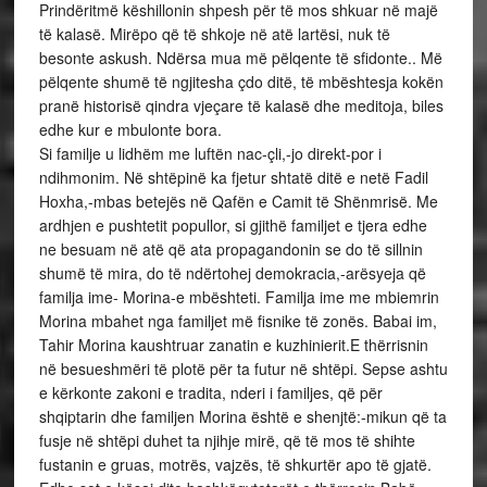
Prindëritmë këshillonin shpesh për të mos shkuar në majë
të kalasë. Mirëpo që të shkoje në atë lartësi, nuk të
besonte askush. Ndërsa mua më pëlqente të sfidonte.. Më
pëlqente shumë të ngjitesha çdo ditë, të mbështesja kokën
pranë historisë qindra vjeçare të kalasë dhe meditoja, biles
edhe kur e mbulonte bora.
Si familje u lidhëm me luftën nac-çli,-jo direkt-por i
ndihmonim. Në shtëpinë ka fjetur shtatë ditë e netë Fadil
Hoxha,-mbas betejës në Qafën e Camit të Shënmrisë. Me
ardhjen e pushtetit popullor, si gjithë familjet e tjera edhe
ne besuam në atë që ata propagandonin se do të sillnin
shumë të mira, do të ndërtohej demokracia,-arësyeja që
familja ime- Morina-e mbështeti. Familja ime me mbiemrin
Morina mbahet nga familjet më fisnike të zonës. Babai im,
Tahir Morina kaushtruar zanatin e kuzhinierit.E thërrisnin
në besueshmëri të plotë për ta futur në shtëpi. Sepse ashtu
e kërkonte zakoni e tradita, nderi i familjes, që për
shqiptarin dhe familjen Morina është e shenjtë:-mikun që ta
fusje në shtëpi duhet ta njihje mirë, që të mos të shihte
fustanin e gruas, motrës, vajzës, të shkurtër apo të gjatë.