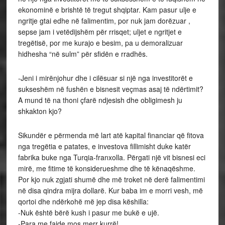
ekonominë e brishtë të tregut shqiptar. Kam pasur ulje e
ngritje gtai edhe në falimentim, por nuk jam dorëzuar ,
sepse jam i vetëdijshëm për rrisqet; uljet e ngritjet e
tregëtisë, por me kurajo e besim, pa u demoralizuar
hidhesha “në sulm” për sfidën e rradhës.
-Jeni i mirënjohur dhe i cilësuar si një nga investitorët e
sukseshëm në fushën e bisnesit veçmas asaj të ndërtimit?
A mund të na thoni çfarë ndjesish dhe obligimesh ju
shkakton kjo?
Sikundër e përmenda më lart atë kapital financiar që fitova
nga tregëtia e patates, e investova fillimisht duke katër
fabrika buke nga Turqia-franxolla. Përgati një vit bisnesi eci
mirë, me fitime të konsiderueshme dhe të kënaqëshme.
Por kjo nuk zgjati shumë dhe më troket në derë falimentimi
në disa qindra mijra dollarë. Kur baba im e morri vesh, më
qortoi dhe ndërkohë më jep disa këshilla:
-Nuk është bërë kush i pasur me bukë e ujë.
-Para me fajde mos merr kurrë!