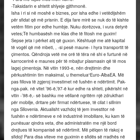
-Taksidarin e shtetit shlyeje gjithmonë.
Isha i ri si në moshë e biznes, por isha edhe i vetëdijshëm
për sfidat që më prisnin. E dija fare mirë se nuk do të kishte
vetëm fitim por edhe humbje. Nuku dorëzova, i vura detyrë
vetes;Të humbasësh me klas dhe të fitosh me guxim!
Sepse jeta i përket atij që guxon. Kështuqë me atë kapital
të vogël që më mbeti, , -si pesë maune- i hyra transportit të
çimentos. Qëndroja vetë me orë të tëra në shi e furtunë në
karrocerinë e maunes për të mbajtur plasmasin që të mos
lagej çimentoja. Në vitin 1993-e, nën drejtimin dhe
përkushtimin tim maksimal, u themelua“Euro-AlbaEA. Më
pas fillova të zgjeroj investimet në fushën e ndërtimit. Pak-
nga-pak. në vitet ’96-ë,’97-ë kur edhe ra shteti, pikërisht në
vitin -’98-ë,- së bashku me vëllanë ngritëm një zdrukthari
për mobilje, dritare për firmat ndërtuese, të cilat i sillnim
nga Sllovenia. Aktualisht vazhdoj të jem investitor në
fushën e ndërtimeve e në industrinë imobiliare, ku kam të
punësuar qindra veta, dhe administratën me një bord
drejtues të kompanisë së ndërtimit. Më pëlqen të riskoj e
sfidoj! Para disa viteve me guximin e sfidës së rradhës në