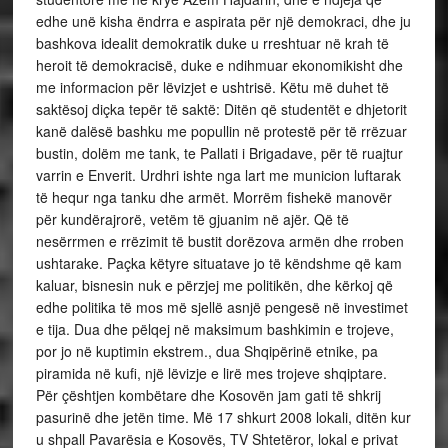
edhe unë kisha ëndrra e aspirata për një demokraci, dhe ju
bashkova idealit demokratik duke u rreshtuar në krah të
heroit të demokracisë, duke e ndihmuar ekonomikisht dhe
me informacion për lëvizjet e ushtrisë. Këtu më duhet të
saktësoj diçka tepër të saktë: Ditën që studentët e dhjetorit
kanë dalësë bashku me popullin në protestë për të rrëzuar
bustin, dolëm me tank, te Pallati i Brigadave, për të ruajtur
varrin e Enverit. Urdhri ishte nga lart me municion luftarak
të hequr nga tanku dhe armët. Morrëm fishekë manovër
për kundërajrorë, vetëm të gjuanim në ajër. Që të
nesërrmen e rrëzimit të bustit dorëzova armën dhe rroben
ushtarake. Paçka këtyre situatave jo të këndshme që kam
kaluar, bisnesin nuk e përzjej me politikën, dhe kërkoj që
edhe politika të mos më sjellë asnjë pengesë në investimet
e tija. Dua dhe pëlqej në maksimum bashkimin e trojeve,
por jo në kuptimin ekstrem., dua Shqipërinë etnike, pa
piramida në kufi, një lëvizje e lirë mes trojeve shqiptare.
Për çështjen kombëtare dhe Kosovën jam gati të shkrij
pasurinë dhe jetën time. Më 17 shkurt 2008 lokali, ditën kur
u shpall Pavarësia e Kosovës, TV Shtetëror, lokal e privat