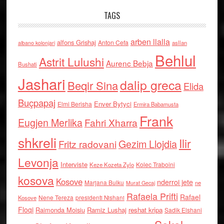
TAGS
arben llalla
alfons Grishaj
Anton Cefa
asllan
albano kolonjari
Behlul
Astrit Lulushi
Aurenc Bebja
Bushati
Jashari
dalip greca
Beqir Sina
Elida
Buçpapaj
Enver Bytyci
Elmi Berisha
Ermira Babamusta
Frank
Eugjen Merlika
Fahri Xharra
shkreli
Ilir
Gezim Llojdia
Fritz radovani
Levonja
Interviste
Kolec Traboini
Keze Kozeta Zylo
kosova
Kosove
nderroi jete
Marjana Bulku
ne
Murat Gecaj
Rafaela Prifti
Rafael
Nene Tereza
Kosove
presidenti Nishani
Floqi
Raimonda Moisiu
Ramiz Lushaj
reshat kripa
Sadik Elshani