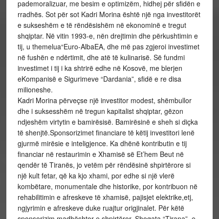
pademoralizuar, me besim e optimizëm, hidhej për sfidën e
rradhës. Sot për sot Kadri Morina është një nga investitorët
e sukseshëm e të rëndësishëm në ekonominë e tregut
shqiptar. Në vitin 1993-e, nën drejtimin dhe përkushtimin e
tij, u themelua“Euro-AlbaEA, dhe më pas zgjeroi investimet
në fushën e ndërtimit, dhe atë të kulinarisë. Së fundmi
investimet i tij i ka shtrirë edhe në Kosovë, me blerjen
eKompanisë e Sigurimeve “Dardania”, sfidë e re disa
milioneshe.
Kadri Morina përveçse një investitor modest, shëmbullor
dhe i suksesshëm në tregun kapitalist shqiptar, gëzon
ndjeshëm virtytin e bamirësisë. Bamirësinë e sheh si diçka
të shenjtë.Sponsorizimet financiare të këtij investitori lenë
gjurmë mirësie e inteligjence. Ka dhënë kontributin e tij
financiar në restaurimin e Xhamisë së Et’hem Beut në
qendër të Tiranës, jo vetëm për rëndësinë shpirtërore si
një kult fetar, që ka kjo xhami, por edhe si një vlerë
kombëtare, monumentale dhe historike, por kontribuon në
rehabilitimin e afreskeve të xhamisë, pajisjet elektrike,etj,
ngjyrimin e afreskeve duke ruajtur origjinalet. Për këtë
sponsorizim madhështor e shpirtëror, Shoqata “Tirana”, e