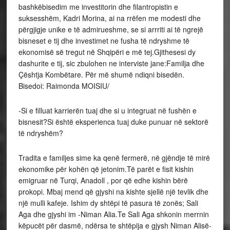
bashkëbisedim me investitorin dhe filantropistin e
suksesshëm, Kadri Morina, ai na rrëfen me modesti dhe
përgjigje unike e të admirueshme, se si arrriti ai të ngrejë
bisneset e tij dhe investimet ne fusha të ndryshme të
ekonomisë së tregut në Shqipëri e më tej.Gjithesesi dy
dashurite e tij, sic zbulohen ne interviste jane:Familja dhe
Çështja Kombëtare. Për më shumë ndiqni bisedën.
Bisedoi: Raimonda MOISIU/
-Si e filluat karrierën tuaj dhe si u integruat në fushën e
bisnesit?Si është eksperienca tuaj duke punuar në sektorë
të ndryshëm?
Tradita e familjes sime ka qenë fermerë, në gjëndje të mirë
ekonomike për kohën që jetonim.Të parët e fisit kishin
emigruar në Turqi, Anadoll , por që edhe kishin bërë
prokopi. Mbaj mend që gjyshi na kishte sjellë një tevlik dhe
një mulli kafeje. Ishim dy shtëpi të pasura të zonës; Sali
Aga dhe gjyshi im -Niman Alia.Te Sali Aga shkonin merrnin
këpucët për dasmë, ndërsa te shtëpija e gjysh Niman Alisë-