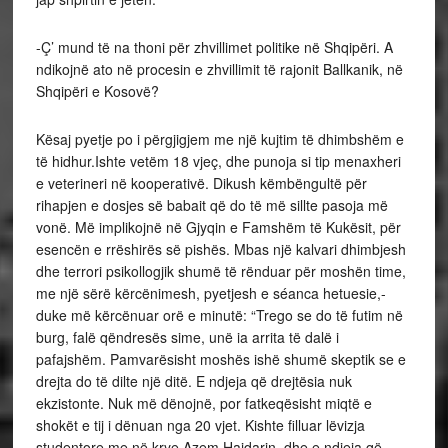
-Ç’ mund të na thoni për zhvillimet politike në Shqipëri. A
ndikojnë ato në procesin e zhvillimit të rajonit Ballkanik, në
Shqipëri e Kosovë?
Kësaj pyetje po i përgjigjem me një kujtim të dhimbshëm e
të hidhur.Ishte vetëm 18 vjeç, dhe punoja si tip menaxheri
e veterineri në kooperativë. Dikush këmbëngultë për
rihapjen e dosjes së babait që do të më sillte pasoja më
vonë. Më implikojnë në Gjyqin e Famshëm të Kukësit, për
esencën e rrëshirës së pishës. Mbas një kalvari dhimbjesh
dhe terrori psikollogjik shumë të rënduar për moshën time,
me një sërë kërcënimesh, pyetjesh e séanca hetuesie,-
duke më kërcënuar orë e minutë: “Trego se do të futim në
burg, falë qëndresës sime, unë ia arrita të dalë i
pafajshëm. Pamvarësisht moshës ishë shumë skeptik se e
drejta do të dilte një ditë. E ndjeja që drejtësia nuk
ekzistonte. Nuk më dënojnë, por fatkeqësisht miqtë e
shokët e tij i dënuan nga 20 vjet. Kishte filluar lëvizja
studentore me në krye Azem Hajdarin, dhe e ndjeja që