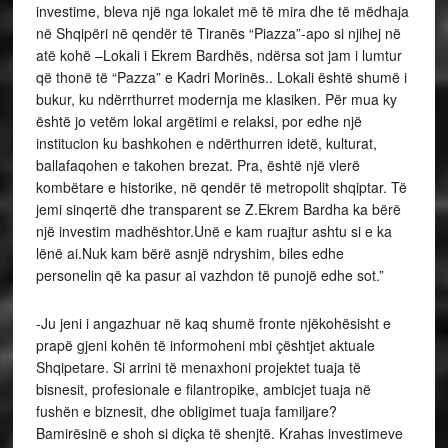
investime, bleva një nga lokalet më të mira dhe të mëdhaja
në Shqipëri në qendër të Tiranës “Piazza”-apo si njihej në
atë kohë –Lokali i Ekrem Bardhës, ndërsa sot jam i lumtur
që thonë të “Pazza” e Kadri Morinës.. Lokali është shumë i
bukur, ku ndërrthurret modernja me klasiken. Për mua ky
është jo vetëm lokal argëtimi e relaksi, por edhe një
institucion ku bashkohen e ndërthurren idetë, kulturat,
ballafaqohen e takohen brezat. Pra, është një vlerë
kombëtare e historike, në qendër të metropolit shqiptar. Të
jemi sinqertë dhe transparent se Z.Ekrem Bardha ka bërë
një investim madhështor.Unë e kam ruajtur ashtu si e ka
lënë ai.Nuk kam bërë asnjë ndryshim, biles edhe
personelin që ka pasur ai vazhdon të punojë edhe sot.”
-Ju jeni i angazhuar në kaq shumë fronte njëkohësisht e
prapë gjeni kohën të informoheni mbi çështjet aktuale
Shqipetare. Si arrini të menaxhoni projektet tuaja të
bisnesit, profesionale e filantropike, ambicjet tuaja në
fushën e biznesit, dhe obligimet tuaja familjare?
Bamirësinë e shoh si diçka të shenjtë. Krahas investimeve