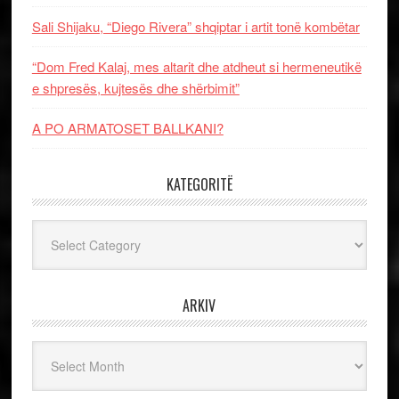
Sali Shijaku, “Diego Rivera” shqiptar i artit tonë kombëtar
“Dom Fred Kalaj, mes altarit dhe atdheut si hermeneutikë
e shpresës, kujtesës dhe shërbimit”
A PO ARMATOSET BALLKANI?
KATEGORITË
Kategoritë
ARKIV
Arkiv