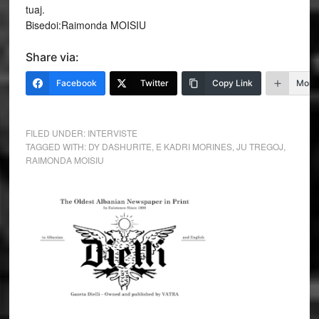
tuaj.
Bisedoi:Raimonda MOISIU
Share via:
Facebook
Twitter
Copy Link
More
FILED UNDER:
INTERVISTE
TAGGED WITH:
DY DASHURITE
,
E KADRI MORINES
,
JU TREGOJ
,
RAIMONDA MOISIU