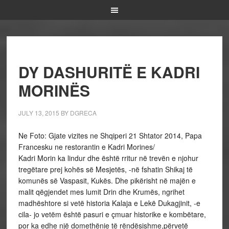
DY DASHURITË E KADRI
MORINËS
JULY 13, 2015
BY
DGRECA
Ne Foto: Gjate vizites ne Shqiperi 21 Shtator 2014, Papa
Francesku ne restorantin e Kadri Morines/
Kadri Morin ka lindur dhe është rritur në trevën e njohur
tregëtare prej kohës së Mesjetës, -në fshatin Shikaj të
komunës së Vaspasit, Kukës. Dhe pikërisht në majën e
malit qëgjendet mes lumit Drin dhe Krumës, ngrihet
madhështore si vetë historia Kalaja e Lekë Dukagjinit, -e
cila- jo vetëm është pasuri e çmuar historike e kombëtare,
por ka edhe një domethënie të rëndësishme,përvetë