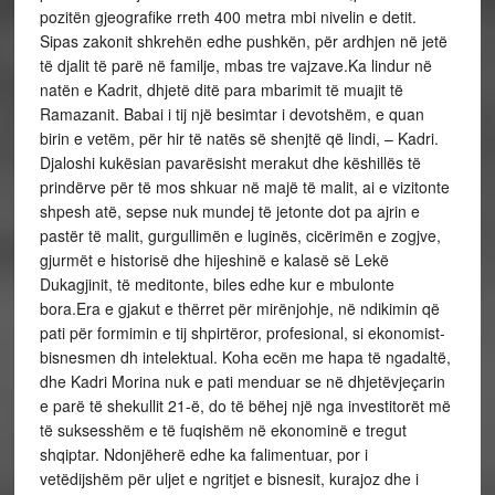
pozitën gjeografike rreth 400 metra mbi nivelin e detit.
Sipas zakonit shkrehën edhe pushkën, për ardhjen në jetë
të djalit të parë në familje, mbas tre vajzave.Ka lindur në
natën e Kadrit, dhjetë ditë para mbarimit të muajit të
Ramazanit. Babai i tij një besimtar i devotshëm, e quan
birin e vetëm, për hir të natës së shenjtë që lindi, – Kadri.
Djaloshi kukësian pavarësisht merakut dhe këshillës të
prindërve për të mos shkuar në majë të malit, ai e vizitonte
shpesh atë, sepse nuk mundej të jetonte dot pa ajrin e
pastër të malit, gurgullimën e luginës, cicërimën e zogjve,
gjurmët e historisë dhe hijeshinë e kalasë së Lekë
Dukagjinit, të meditonte, biles edhe kur e mbulonte
bora.Era e gjakut e thërret për mirënjohje, në ndikimin që
pati për formimin e tij shpirtëror, profesional, si ekonomist-
bisnesmen dh intelektual. Koha ecën me hapa të ngadaltë,
dhe Kadri Morina nuk e pati menduar se në dhjetëvjeçarin
e parë të shekullit 21-ë, do të bëhej një nga investitorët më
të suksesshëm e të fuqishëm në ekonominë e tregut
shqiptar. Ndonjëherë edhe ka falimentuar, por i
vetëdijshëm për uljet e ngritjet e bisnesit, kurajoz dhe i