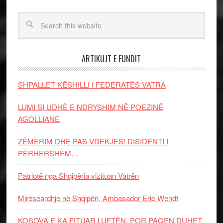
ARTIKUJT E FUNDIT
SHPALLET KËSHILLI I FEDERATËS VATRA
LUMI SI UDHË E NDRYSHIM NË POEZINË
AGOLLIANE
ZËMËRIM DHE PAS VDEKJES! DISIDENTI I
PËRHERSHËM…
Patriotë nga Shqipëria vizituan Vatrën
Mirëseardhje në Shqipëri, Ambasador Eric Wendt
KOSOVA E KA FITUAR LUFTËN, POR PAQEN DUHET