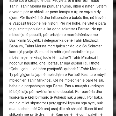
Edhe sot e kësaj dite bashkëqytetarët e thërresin Babë
Tahiri. Tahir Morina ka punuar shumë, ditën e natën, vetëm
e vetëm për të shkolluar pesë fëmijët e tij; tre vajza e dy
djem. Për fisnikërinë dhe influencën e babës tim, në trevën
e Vaspasit tregojnë një histori. Për një kohë, në vitet e para
të pushtetit popullor, ai ka qenë sekretar i Partisë. Në një
mbledhje të popullit, për prishjen e marrëdhënieve me
Bashkimin Sovjetik,-i deleguar ka qenë Tahir Minxhozi.
Baba im, Tahiri Morina merr fjalën : “Me lejë Sh.Sekretar,
kam një pyetje :Si mund ta ndërtojmë socializmin pa
mbështetjen e kësaj fuqie të madhe?! Tahir Minxhozi i
ndodhur ngushtë, dhe i befasuar nga guximi i tij, i thotë:
“Çohu, çohu ti që bëre pyetjen!Si quhesh?”-Tahir Morina ! -
Ty përgjigjen ta jap në mbledhjen e Partisë! Keshtu e mbylli
mbjedhjen Tahir Minxhozi. Që në mbledhjen e parë të saj,
babain e përjashtojnë nga Partia. Pas 6 muajsh i kërkojnë
të bëjë lutje për revizionim dhe deputet. Por burrëria dhe
fisnikëria e këtij birifisnik të Kukësit nuk u përul. Por baba,
me një mllef shpirtëror i përgjigjet:-Hiqmuni nga sytë, nuk
dua t’u shoh më! Që prej asaj dite në shkollë filluan të më
shikonin me sy të dyshimtë. Kam qenë një çun i pakët në