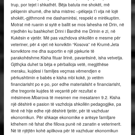
trup, por tejet i shkathët. Bëja batuta me shokët, më
pëlqenin shumë, dhe isha mistrec –pëlqeja t’i vija në lojë
shokët,-gjithmonë me dashamirësi, respekt e mirëkuptim.
Motrat më ruanin si sytë e ballit se mos lahesha në Drin, në
rrjedhën ku bashkohet Drini i Bardhë me Drinin e zi, në
Kukësin e vjetër. Më pas vazhdova shkollën e mesme për
veteriner, për 4 vjet në konviktin “Kosova” në Krumë.Jeta
konviktore me dha suportin e një pjekurie të
parakohëshme.Kisha fituar lirinë, pavarësinë, isha vetvetja.
Gjithçka duhet ta bëja e përballoja vetë, megjithëse
meraku, kujdesi i familjes veçmas vëmendjen e
përkushtimin e babës e kisha mbi kokë, jo vetëm
financiarisht po e po, por edhe materialisht e financiarisht,
dhe tregonte kujdes të veçantë për rezultat e
mësimeve.Mbarova të mesmen me mesataren 9.2. Kisha
një dëshirë e pasion të vazhdoja shkollën pedagogjike, pa
lënë në hije edhe një dëshirë tjetër, për të vazhduar
ekonomikun. Për shkaqe ekonomike e arësye familjare
kthehem në fshat dhe fillova punë në zanatin e veterinerit.
Në të njëjtën kohë aplikova për të vazhduar ekonomikun