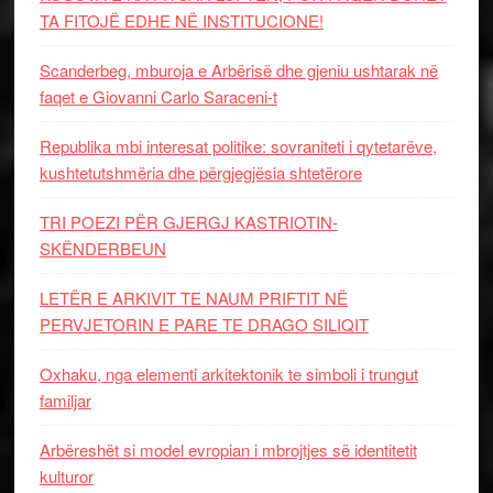
TA FITOJË EDHE NË INSTITUCIONE!
Scanderbeg, mburoja e Arbërisë dhe gjeniu ushtarak në
faqet e Giovanni Carlo Saraceni-t
Republika mbi interesat politike: sovraniteti i qytetarëve,
kushtetutshmëria dhe përgjegjësia shtetërore
TRI POEZI PËR GJERGJ KASTRIOTIN-
SKËNDERBEUN
LETËR E ARKIVIT TE NAUM PRIFTIT NË
PERVJETORIN E PARE TE DRAGO SILIQIT
Oxhaku, nga elementi arkitektonik te simboli i trungut
familjar
Arbëreshët si model evropian i mbrojtjes së identitetit
kulturor