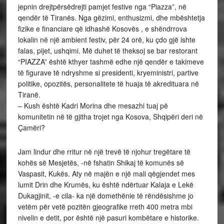
jepnin drejtpërsëdrejti pamjet festive nga “Piazza”, në
qendër të Tiranës. Nga gëzimi, enthusizmi, dhe mbështetja
fizike e financiare që idhashë Kosovës , e shëndrrova
lokalin në një ambient festiv, për 24 orë, ku çdo gjë ishte
falas, pijet, ushqimi. Më duhet të theksoj se bar restorant
“PIAZZA” është kthyer tashmë edhe një qendër e takimeve
të figurave të ndryshme si presidenti, kryeministri, partive
politike, opozitës, personalitete të huaja të akredituara në
Tiranë.
– Kush është Kadri Morina dhe mesazhi tuaj pë
komunitetin në të gjitha trojet nga Kosova, Shqipëri deri në
Çamëri?
Jam lindur dhe rritur në një trevë të njohur tregëtare të
kohës së Mesjetës, -në fshatin Shikaj të komunës së
Vaspasit, Kukës. Aty në majën e një mali qëgjendet mes
lumit Drin dhe Krumës, ku është ndërtuar Kalaja e Lekë
Dukagjinit, -e cila- ka një domethënie të rëndësishme jo
vetëm për vetë pozitën gjeografike rreth 400 metra mbi
nivelin e detit, por është një pasuri kombëtare e historike.