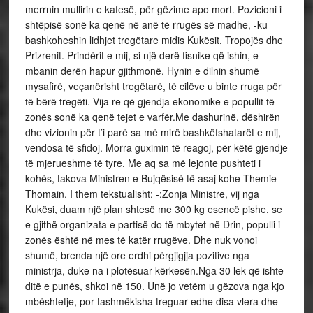
merrnin mullirin e kafesë, për gëzime apo mort. Pozicioni i
shtëpisë sonë ka qenë në anë të rrugës së madhe, -ku
bashkoheshin lidhjet tregëtare midis Kukësit, Tropojës dhe
Prizrenit. Prindërit e mij, si një derë fisnike që ishin, e
mbanin derën hapur gjithmonë. Hynin e dilnin shumë
mysafirë, veçanërisht tregëtarë, të cilëve u binte rruga për
të bërë tregëti. Vija re që gjendja ekonomike e popullit të
zonës sonë ka qenë tejet e varfër.Me dashurinë, dëshirën
dhe vizionin për t’i parë sa më mirë bashkëfshatarët e mij,
vendosa të sfidoj. Morra guximin të reagoj, për këtë gjendje
të mjerueshme të tyre. Me aq sa më lejonte pushteti i
kohës, takova Ministren e Bujqësisë të asaj kohe Themie
Thomain. I them tekstualisht: -:Zonja Ministre, vij nga
Kukësi, duam një plan shtesë me 300 kg esencë pishe, se
e gjithë organizata e partisë do të mbytet në Drin, populli i
zonës është në mes të katër rrugëve. Dhe nuk vonoi
shumë, brenda një ore erdhi përgjigjja pozitive nga
ministrja, duke na i plotësuar kërkesën.Nga 30 lek që ishte
ditë e punës, shkoi në 150. Unë jo vetëm u gëzova nga kjo
mbështetje, por tashmëkisha treguar edhe disa vlera dhe