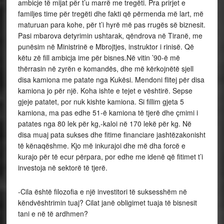
ambicje të mijat për t’u marrë me tregëti. Pra prirjet e
familjes time për tregëti dhe fakti që përmenda më lart, më
maturuan para kohe, për t’i hyrë më pas rrugës së biznesit.
Pasi mbarova detyrimin ushtarak, qëndrova në Tiranë, me
punësim në Ministrinë e Mbrojtjes, instruktor i rinisë. Që
këtu zë fill ambicja ime për bisnes.Në vitin ’90-ë më
thërrasin në zyrën e komandës, dhe më kërkojnëtë sjell
disa kamiona me patate nga Kukësi. Mendoni flitej për disa
kamiona jo për një. Koha ishte e tejet e vështirë. Sepse
gjeje patatet, por nuk kishte kamiona. Si fillim gjeta 5
kamiona, ma pas edhe 51-ë kamiona të tjerë dhe çmimi i
patates nga 80 lek për kg,-kaloi në 170 lekë për kg. Në
disa muaj pata sukses dhe fitime financiare jashtëzakonisht
të kënaqëshme. Kjo më inkurajoi dhe më dha forcë e
kurajo për të ecur përpara, por edhe me idenë që fitimet t’i
investoja në sektorë të tjerë.
-Cila është filozofia e një investitori të suksesshëm në
këndvështrimin tuaj? Cilat janë obligimet tuaja të bisnesit
tani e në të ardhmen?