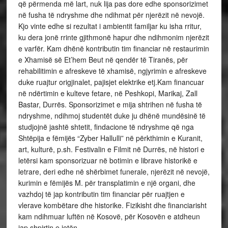
që përmenda më lart, nuk lija pas dore edhe sponsorizimet
në fusha të ndryshme dhe ndihmat për njerëzit në nevojë.
Kjo vinte edhe si rezultat i ambientit familjar ku isha rritur,
ku dera jonë rrinte gjithmonë hapur dhe ndihmonim njerëzit
e varfër. Kam dhënë kontributin tim financiar në restaurimin
e Xhamisë së Et’hem Beut në qendër të Tiranës, për
rehabilitimin e afreskeve të xhamisë, ngjyrimin e afreskeve
duke ruajtur origjinalet, pajisjet elektrike etj.Kam financuar
në ndërtimin e kulteve fetare, në Peshkopi, Marikaj, Zall
Bastar, Durrës. Sponsorizimet e mija shtrihen në fusha të
ndryshme, ndihmoj studentët duke ju dhënë mundësinë të
studjojnë jashtë shtetit, findacione të ndryshme që nga
Shtëpija e fëmijës “Zyber Hallulli” në përkthimin e Kuranit,
art, kulturë, p.sh. Festivalin e Filmit në Durrës, në histori e
letërsi kam sponsorizuar në botimin e librave historikë e
letrare, deri edhe në shërbimet funerale, njerëzit në nevojë,
kurimin e fëmijës M. për transplatimin e një organi, dhe
vazhdoj të jap kontributin tim financiar për ruajtjen e
vlerave kombëtare dhe historike. Fizikisht dhe financiarisht
kam ndihmuar luftën në Kosovë, për Kosovën e atdheun
jap shpirtin e jetën.