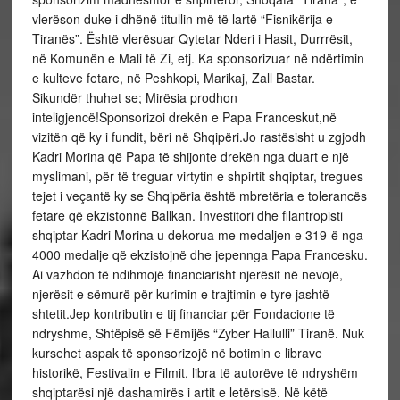
vlerëson duke i dhënë titullin më të lartë “Fisnikërija e
Tiranës”. Është vlerësuar Qytetar Nderi i Hasit, Durrrësit,
në Komunën e Mali të Zi, etj. Ka sponsorizuar në ndërtimin
e kulteve fetare, në Peshkopi, Marikaj, Zall Bastar.
Sikundër thuhet se; Mirësia prodhon
inteligjencë!Sponsorizoi drekën e Papa Franceskut,në
vizitën që ky i fundit, bëri në Shqipëri.Jo rastësisht u zgjodh
Kadri Morina që Papa të shijonte drekën nga duart e një
myslimani, për të treguar virtytin e shpirtit shqiptar, tregues
tejet i veçantë ky se Shqipëria është mbretëria e tolerancës
fetare që ekzistonnë Ballkan. Investitori dhe filantropisti
shqiptar Kadri Morina u dekorua me medaljen e 319-ë nga
4000 medalje që ekzistojnë dhe jepennga Papa Francesku.
Ai vazhdon të ndihmojë financiarisht njerësit në nevojë,
njerësit e sëmurë për kurimin e trajtimin e tyre jashtë
shtetit.Jep kontributin e tij financiar për Fondacione të
ndryshme, Shtëpisë së Fëmijës “Zyber Hallulli” Tiranë. Nuk
kursehet aspak të sponsorizojë në botimin e librave
historikë, Festivalin e Filmit, libra të autorëve të ndryshëm
shqiptarësi një dashamirës i artit e letërsisë. Në këtë