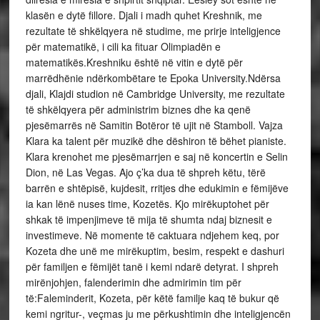
klasën e dytë fillore. Djali i madh quhet Kreshnik, me
rezultate të shkëlqyera në studime, me prirje inteligjence
për matematikë, i cili ka fituar Olimpiadën e
matematikës.Kreshniku është në vitin e dytë për
marrëdhënie ndërkombëtare te Epoka University.Ndërsa
djali, Klajdi studion në Cambridge University, me rezultate
të shkëlqyera për administrim biznes dhe ka qenë
pjesëmarrës në Samitin Botëror të ujit në Stamboll. Vajza
Klara ka talent për muzikë dhe dëshiron të bëhet pianiste.
Klara krenohet me pjesëmarrjen e saj në koncertin e Selin
Dion, në Las Vegas. Ajo ç’ka dua të shpreh këtu, tërë
barrën e shtëpisë, kujdesit, rritjes dhe edukimin e fëmijëve
ia kan lënë nuses time, Kozetës. Kjo mirëkuptohet për
shkak të impenjimeve të mija të shumta ndaj biznesit e
investimeve. Në momente të caktuara ndjehem keq, por
Kozeta dhe unë me mirëkuptim, besim, respekt e dashuri
për familjen e fëmijët tanë i kemi ndarë detyrat. I shpreh
mirënjohjen, falenderimin dhe admirimin tim për
të:Faleminderit, Kozeta, për këtë familje kaq të bukur që
kemi ngritur-, veçmas ju me përkushtimin dhe inteligjencën