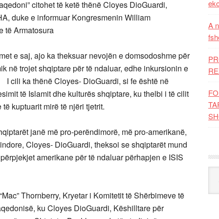
eko
qedoni” citohet të ketë thënë Cloyes DioGuardi,
SHA, duke e informuar Kongresmenin William
A n
ve të Armatosura
fsh
emet e saj, ajo ka theksuar nevojën e domsodoshme për
PR
k në trojet shqiptare për të ndaluar, edhe inkursionin e
RE
e. I cili ka thënë Cloyes- DioGuardi, si fe është në
FO
it të Islamit dhe kulturës shqiptare, ku thelbi i të cilit
TA
 kuptuarit mirë të njëri tjetrit.
SH
shqiptarët janë më pro-perëndimorë, më pro-amerikanë,
ndore, Cloyes- DioGuardi, theksoi se shqiptarët mund
përpjekjet amerikane për të ndaluar përhapjen e ISIS
Kat
Mac” Thornberry, Kryetar i Komitetit të Shërbimeve të
qedonisë, ku Cloyes DioGuardi, Këshilltare për