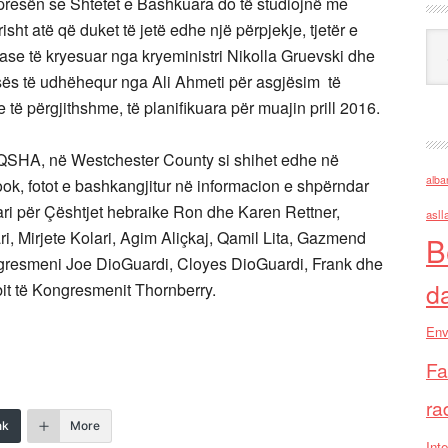
presën se Shtetet e Bashkuara do të studiojnë me
sht atë që duket të jetë edhe një përpjekje, tjetër e
Ark
nase të kryesuar nga kryeministri Nikolla Gruevski dhe
risës të udhëhequr nga Ali Ahmeti për asgjësim të
të përgjithshme, të planifikuara për muajin prill 2016.
e LQSHA, në Westchester County si shihet edhe në
alba
book, fotot e bashkangjitur në informacion e shpërndar
tari për Çështjet hebraike Ron dhe Karen Rettner,
asll
i, Mirjete Kolari, Agim Aliçkaj, Qamil Lita, Gazmend
B
Kongresmeni Joe DioGuardi, Cloyes DioGuardi, Frank dhe
d
bit të Kongresmenit Thornberry.
Env
Fa
ra
nk
More
Inte