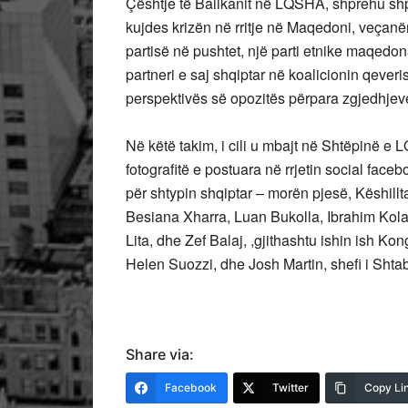
Çështje të Ballkanit në LQSHA, shprehu sh
kujdes krizën në rritje në Maqedoni, veçanëri
partisë në pushtet, një parti etnike maqedo
partneri e saj shqiptar në koalicionin qeve
perspektivës së opozitës përpara zgjedhjeve 
Në këtë takim, i cili u mbajt në Shtëpinë 
fotografitë e postuara në rrjetin social face
për shtypin shqiptar – morën pjesë, Këshill
Besiana Xharra, Luan Bukolla, Ibrahim Kolar
Lita, dhe Zef Balaj, ,gjithashtu ishin ish 
Helen Suozzi, dhe Josh Martin, shefi i Shta
Share via:
Facebook
Twitter
Copy Li