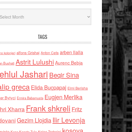
iv
TAGS
arben llalla
alfons Grishaj
Anton Cefa
no kolonjari
Astrit Lulushi
Aurenc Bebja
an Bushati
ehlul Jashari
Beqir Sina
alip greca
Elida Buçpapaj
Elmi Berisha
Eugjen Merlika
er Bytyci
Ermira Babamusta
Frank shkreli
hri Xharra
Fritz
Ilir Levonja
Gezim Llojdia
dovani
kosova
rviste
Kolec Traboini
Keze Kozeta Zylo