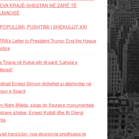
EVA KRAJË-SHESTAN NË ZARË TË
LMACISË
POPULLIMI, PUSHTIMI I SHEKULLIT XXI
RA’s Letter to President Trump: End the Hague
ustice
 Tirana në Kukaj për të parë “Lahuta e
ësisë”
dinali Ernest Simoni rikthehet si dëshmitar në
gun e Spaçit
 Ndre Mjeda, sipas dy figurave monumentale
letrave shqipe, Ernest Koliqit dhe At Gjergj
hta
vjet tranzicion, nga ekonomia prodhuese te