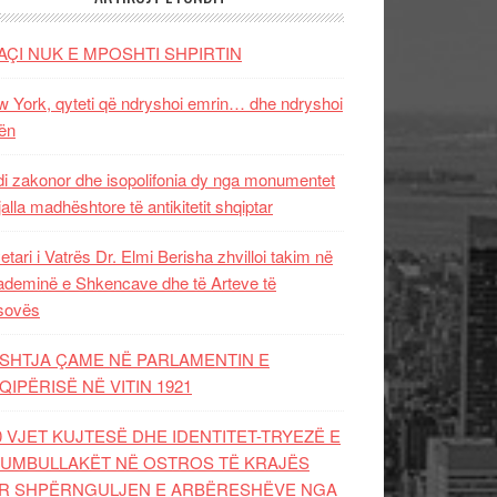
AÇI NUK E MPOSHTI SHPIRTIN
 York, qyteti që ndryshoi emrin… dhe ndryshoi
ën
i zakonor dhe isopolifonia dy nga monumentet
jalla madhështore të antikitetit shqiptar
etari i Vatrës Dr. Elmi Berisha zhvilloi takim në
deminë e Shkencave dhe të Arteve të
sovës
SHTJA ÇAME NË PARLAMENTIN E
QIPËRISË NË VITIN 1921
0 VJET KUJTESË DHE IDENTITET-TRYEZË E
UMBULLAKËT NË OSTROS TË KRAJËS
R SHPËRNGULJEN E ARBËRESHËVE NGA