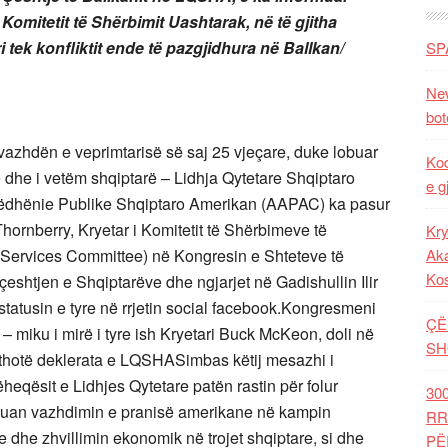
omitetit të Shërbimit Uashtarak, në të gjitha
 tek konfliktit ende të pazgjidhura në Ballkan/
SP
New
bot
 vazhdën e veprimtarisë së saj 25 vjeçare, duke lobuar
Kod
 dhe i vetëm shqiptarë – Lidhja Qytetare Shqiptaro
e g
ëdhënie Publike Shqiptaro Amerikan (AAPAC) ka pasur
ornberry, Kryetar i Komitetit të Shërbimeve të
Kry
Services Committee) në Kongresin e Shteteve të
Aka
Ko
eshtjen e Shqiptarëve dhe ngjarjet në Gadishullin Ilir
statusin e tyre në rrjetin social facebook.Kongresmeni
ÇË
– miku i mirë i tyre ish Kryetari Buck McKeon, doli në
SH
5, thotë deklerata e LQSHASimbas këtij mesazhi i
ëheqësit e Lidhjes Qytetare patën rastin për folur
30
ërkuan vazhdimin e pranisë amerikane në kampin
RR
e dhe zhvillimin ekonomik në trojet shqiptare, si dhe
PË