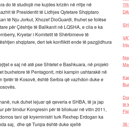
a do të studiojë me kujdes krizën në rritje në
TR
zhit të Presidentit të Lidhjes Qytetare Shqiptaro
DA
an të Nju Jorkut, Xhozef DioGuardi, thuhet se folëse
SH
are për Çështje të Ballkanit në LQSHA, e cila e ka
berry, Kryetar i Komitetit të Shërbimeve të
VAT
shtjen shqiptare, deri tek konfliktit ende të pazgjidhura
Inj
Nga
jtjet e saj në atë pse Shtetet e Bashkuara, në projekt-
Mal
imet buxhetore të Pentagonit, mbi kampin ushtarakë në
Kar
 tjetër të Kosovë, është Serbia që vazhdon duke e
Bur
 Kosovës.
Dom
thanë, nuk duhet lejuar që qeveria e SHBA, të ja jap
të 
tur për bindur Kongresin për të bllokuar në vitin 2011,
Fis
sidomos tani që kryeministri turk Rexhep Erdogan ka
enda saj, dhe që Turqia është duke sjellë
36 