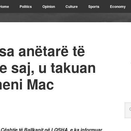
Home
Politics
Opinion
Culture
Sports
Economy
a anëtarë të
e saj, u takuan
eni Mac
r Çështje të Ballkanit në LQSHA, e ka informuar