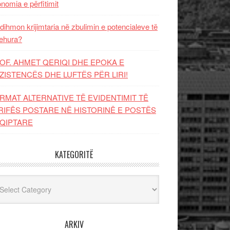
nomia e përfitimit
dihmon krijimtaria në zbulimin e potencialeve të
ehura?
OF. AHMET QERIQI DHE EPOKA E
ZISTENCЁS DHE LUFTЁS PЁR LIRI!
RMAT ALTERNATIVE TË EVIDENTIMIT TË
RIFËS POSTARE NË HISTORINË E POSTËS
QIPTARE
KATEGORITË
egoritë
ARKIV