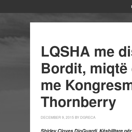
LQSHA me dis
Bordit, miqtë 
me Kongresm
Thornberry
DECEMBER 9, 2015
BY
DGRECA
Shirley Cloyes DioGuardi, Këshilltare pë