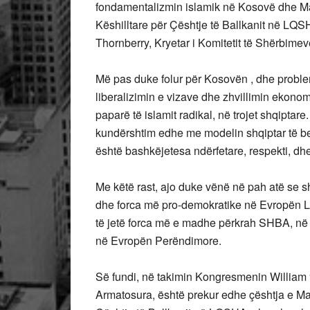
fondamentalizmin islamik në Kosovë dhe Ma
Këshilltare për Çështje të Ballkanit në LQ
Thornberry, Kryetar i Komitetit të Shërbime
Më pas duke folur për Kosovën , dhe probl
liberalizimin e vizave dhe zhvillimin ekonomi
paparë të islamit radikal, në trojet shqiptar
kundërshtim edhe me modelin shqiptar të besim
është bashkëjetesa ndërfetare, respekti, dhe të
Me këtë rast, ajo duke vënë në pah atë se 
dhe forca më pro-demokratike në Evropën Li
të jetë forca më e madhe përkrah SHBA, në 
në Evropën Perëndimore.
Së fundi, në takimin Kongresmenin William “
Armatosura, është prekur edhe çështja e Ma