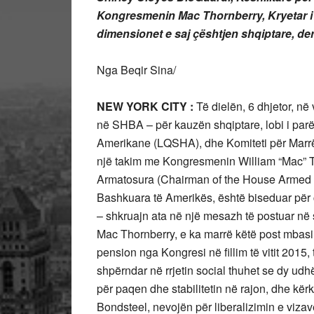
Kongresmenin Mac Thornberry, Kryetar i K
dimensionet e saj çështjen shqiptare, deri
Nga Beqir Sina/
NEW YORK CITY :
Të dielën, 6 dhjetor, në
në SHBA – për kauzën shqiptare, lobi i parë
Amerikane (LQSHA), dhe Komiteti për Marr
një takim me Kongresmenin William “Mac” Th
Armatosura (Chairman of the House Armed 
Bashkuara të Amerikës, është biseduar për ç
– shkruajn ata në një mesazh të postuar në 
Mac Thornberry, e ka marrë këtë post mbasi 
pension nga Kongresi në fillim të vitit 201
shpërndar në rrjetin social thuhet se dy udh
për paqen dhe stabilitetin në rajon, dhe k
Bondsteel, nevojën për liberalizimin e vizav