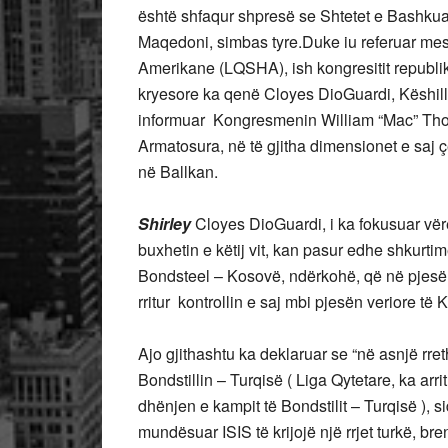
është shfaqur shpresë se Shtetet e Bashkuar
Maqedoni, simbas tyre.Duke iu referuar mesa
Amerikane (LQSHA), ish kongresitit republik
kryesore ka qenë Cloyes DioGuardi, Këshillt
informuar Kongresmenin William “Mac” Thorn
Armatosura, në të gjitha dimensionet e saj çë
në Ballkan.
Shirley
Cloyes DioGuardi, i ka fokusuar vëre
buxhetin e këtij vit, kan pasur edhe shkurt
Bondsteel – Kosovë, ndërkohë, që në pjesën
rritur kontrollin e saj mbi pjesën veriore të
Ajo gjithashtu ka deklaruar se “në asnjë rre
Bondstillin – Turqisë ( Liga Qytetare, ka arri
dhënjen e kampit të Bondstilit – Turqisë ), 
mundësuar ISIS të krijojë një rrjet turkë, br