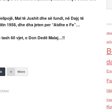
ipojë, Mal të Jushit dhe së fundi, në Dajç të
itin 1958, dhe dha jeten per “Atdhe e Fe”…
alba
ë tash 60 vjet, o Don Dedë Malaj…!!
asll
B
d
Env
nk
More
Fa
ra
DOVANI
Inte
Ko