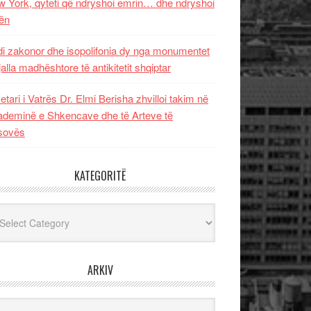
 York, qyteti që ndryshoi emrin… dhe ndryshoi
ën
i zakonor dhe isopolifonia dy nga monumentet
jalla madhështore të antikitetit shqiptar
etari i Vatrës Dr. Elmi Berisha zhvilloi takim në
deminë e Shkencave dhe të Arteve të
sovës
KATEGORITË
egoritë
ARKIV
iv