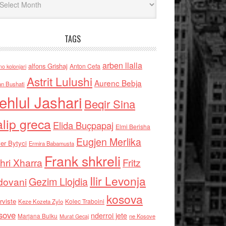
TAGS
arben llalla
alfons Grishaj
Anton Cefa
no kolonjari
Astrit Lulushi
Aurenc Bebja
an Bushati
ehlul Jashari
Beqir Sina
alip greca
Elida Buçpapaj
Elmi Berisha
Eugjen Merlika
er Bytyci
Ermira Babamusta
Frank shkreli
hri Xharra
Fritz
Ilir Levonja
Gezim Llojdia
dovani
kosova
rviste
Kolec Traboini
Keze Kozeta Zylo
sove
nderroi jete
Marjana Bulku
ne Kosove
Murat Gecaj