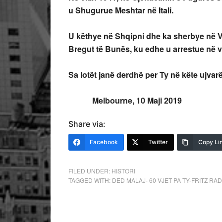
u Shugurue Meshtar në Itali.
U këthye në Shqipni dhe ka sherbye në Vel
Bregut të Bunës, ku edhe u arrestue në v
Sa lotët janë derdhë per Ty në këte ujvar
Melbourne, 10 Maji 2019
Share via:
Facebook
Twitter
Copy Li
FILED UNDER:
HISTORI
TAGGED WITH:
DED MALAJ- 60 VJET PA TY-FRITZ RA