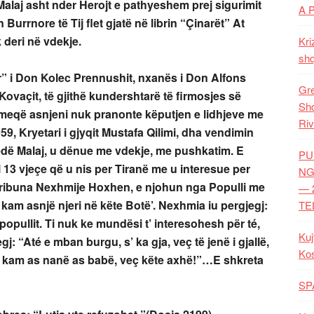
alaj asht nder Herojt e pathyeshem prej sigurimit
A 
Burrnore të Tij flet gjatë në librin “Çinarët” At
 deri në vdekje.
Kri
shq
” i Don Kolec Prennushit, nxanës i Don Alfons
Gre
 Kovaçit, të gjithë kundershtarë të firmosjes së
Shq
a meqë asnjeni nuk pranonte këputjen e lidhjeve me
Riv
59, Kryetari i gjyqit Mustafa Qilimi, dha vendimin
edë Malaj, u dënue me vdekje, me pushkatim. E
PU
13 vjeçe që u nis per Tiranë me u interesue per
NG
 tribuna Nexhmije Hoxhen, e njohun nga Populli me
— 
 kam asnjë njeri në këte Botë’. Nexhmia iu pergjegj:
TE
 i popullit. Ti nuk ke mundësi t’ interesohesh për té,
Kuj
: “Até e mban burgu, s’ ka gja, veç të jenë i gjallë,
Ko
k kam as nanë as babë, veç këte axhë!”…E shkreta
SP