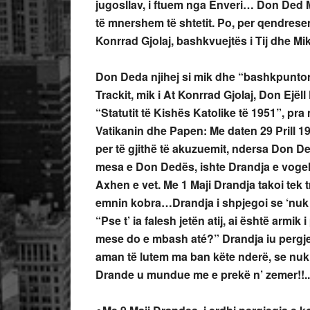
jugosllav, i ftuem nga Enveri… Don Ded M
të mnershem të shtetit. Po, per qendresen 
Konrrad Gjolaj, bashkvuejtës i Tij dhe Mik
Don Deda njihej si mik dhe “bashkpuntor
Trackit, mik i At Konrrad Gjolaj, Don Ejëll
“Statutit të Kishës Katolike të 1951”, pr
Vatikanin dhe Papen:
Me daten 29 Prill 19
per të gjithë të akuzuemit, ndersa Don D
mesa e Don Dedës, ishte Drandja e vogel 
Axhen e vet. Me 1 Maji Drandja takoi tek
emnin kobra…Drandja
i shpjegoi se ‘nuk
“Pse t’ ia falesh jetën atij, ai është armik
mese do e mbash até?” Drandja iu pergjegj
aman të lutem ma ban këte nderë, se nu
Drande u mundue me e prekë n’ zemer!!..