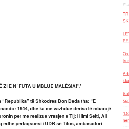
TR
SK
LE
PE
Oxh
tru
Arb
iden
ZI E N’ FUTA U MBLUE MALËSIA!”/
Sal
ko
 “Republika” t
ë
Shkodres Don Deda tha: “E
9 nandor 1944, dhe ka me vazhdue derisa tê mbarojê
“Do
onin per me realizue vrasjen e Tij: Hilmi Seiti, Ali
her
q edhe perfaqsuesi i UDB së Titos, ambasadori