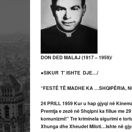
DON DED MALAJ (1917 – 1959)/
●SIKUR T’ ISHTE DJE…/
“FESTË TË MADHE KA …SHQIPËRIA, NË 
24 PRILL 1959
Kur u hap gjyqi n
ë
Kinema
Premtja e zezê nê Shqipni ka fillue me 2
komunizmi!” Tre kriminela sigurimi e tortur
Xhunga dhe Xheudet Miloti…Ishte në gjy