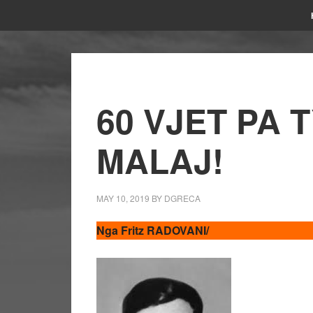
60 VJET PA 
MALAJ!
MAY 10, 2019
BY
DGRECA
Nga Fritz RADOVANI/