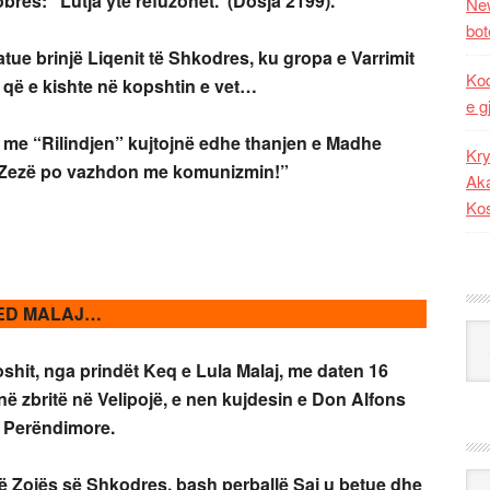
obres: “Lutja yte refuzohet.”(Dosja 2199).
New
bot
 brinjë Liqenit të Shkodres, ku gropa e Varrimit
Kod
 që e kishte në kopshtin e vet…
e g
se me “Rilindjen” kujtojnë edhe thanjen e Madhe
Kry
 e Zezë po vazhdon me komunizmin!”
Aka
Ko
ED MALAJ…
Kat
shit, nga prindët Keq e Lula Malaj, me daten
16
në zbritë në Velipojë, e nen kujdesin e Don Alfons
e Perëndimore.
Ark
ë Zojës së Shkodres, bash perballë Saj u betue dhe