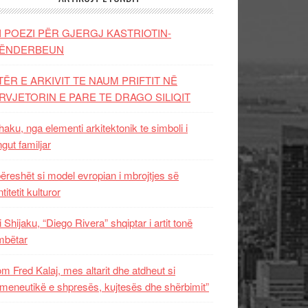
I POEZI PËR GJERGJ KASTRIOTIN-
ËNDERBEUN
TËR E ARKIVIT TE NAUM PRIFTIT NË
RVJETORIN E PARE TE DRAGO SILIQIT
aku, nga elementi arkitektonik te simboli i
ngut familjar
ëreshët si model evropian i mbrojtjes së
titetit kulturor
i Shijaku, “Diego Rivera” shqiptar i artit tonë
mbëtar
m Fred Kalaj, mes altarit dhe atdheut si
meneutikë e shpresës, kujtesës dhe shërbimit”