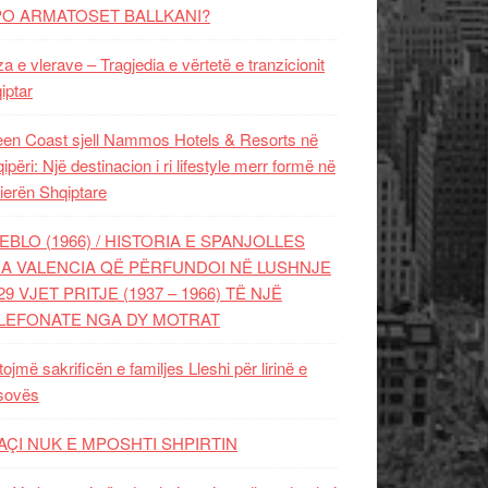
PO ARMATOSET BALLKANI?
za e vlerave – Tragjedia e vërtetë e tranzicionit
iptar
en Coast sjell Nammos Hotels & Resorts në
ipëri: Një destinacion i ri lifestyle merr formë në
ierën Shqiptare
EBLO (1966) / HISTORIA E SPANJOLLES
A VALENCIA QË PËRFUNDOI NË LUSHNJE
29 VJET PRITJE (1937 – 1966) TË NJË
LEFONATE NGA DY MOTRAT
tojmë sakrificën e familjes Lleshi për lirinë e
sovës
AÇI NUK E MPOSHTI SHPIRTIN