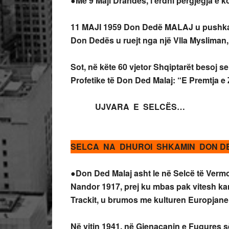
●Me 9 Maji Drandes, i erdhi pergjegja e k
11 MAJI 1959
Don Dedë MALAJ u pushkatue
Don Dedës u ruejt nga një Vlla Mysliman,
Sot, në këte 60 vjetor Shqiptarët besoj 
Profetike të Don Ded Malaj: “E Premtja
UJVARA E SELCËS…
SELCA NA DHUROI SHKAMIN DON D
●Don Ded Malaj asht le në Selcë të Vermo
Nandor 1917
, prej ku mbas pak vitesh ka
Trackit, u brumos me kulturen Europjan
Në vitin 1941, në Gjenacanin e Fugures s