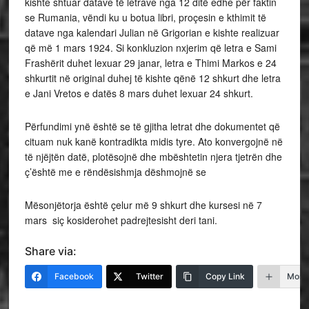
kishte shtuar datave të letrave nga 12 ditë edhe për faktin
se Rumania, vëndi ku u botua libri, proçesin e kthimit të
datave nga kalendari Julian në Grigorian e kishte realizuar
që më 1 mars 1924. Si konkluzion nxjerim që letra e Sami
Frashërit duhet lexuar 29 janar, letra e Thimi Markos e 24
shkurtit në original duhej të kishte qënë 12 shkurt dhe letra
e Jani Vretos e datës 8 mars duhet lexuar 24 shkurt.
Përfundimi ynë është se të gjitha letrat dhe dokumentet që
cituam nuk kanë kontradikta midis tyre. Ato konvergojnë në
të njëjtën datë, plotësojnë dhe mbështetin njera tjetrën dhe
ç’është me e rëndësishmja dëshmojnë se
Mësonjëtorja është çelur më 9 shkurt dhe kursesi në 7
mars siç kosiderohet padrejtesisht deri tani.
Share via:
Facebook
Twitter
Copy Link
More