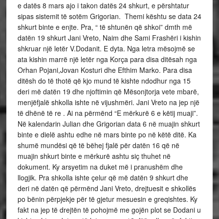
e datës 8 mars ajo i takon datës 24 shkurt, e përshtatur
sipas sistemit të sotëm Grigorian. Themi kështu se data 24
shkurt binte e enjte. Pra, “ të shtunën që shkoi” dmth më
datën 19 shkurt Jani Vreto, Naim dhe Sami Frashëri i kishin
shkruar një letër V.Dodanit. E dyta. Nga letra mësojmë se
ata kishin marrë një letër nga Korça para disa ditësah nga
Orhan Pojani,Jovan Kosturi dhe Efthim Marko. Para disa
ditësh do të thotë që kjo mund të kishte ndodhur nga 15
deri më datën 19 dhe njoftimin që Mësonjtorja vete mbarë,
menjëfjalë shkolla ishte në vijushmëri. Jani Vreto na jep një
të dhënë të re . Ai na përmënd “E mërkurë 6 e këtij muaji”.
Në kalendarin Julian dhe Grigorian data 6 në muajin shkurt
binte e dielë ashtu edhe në mars binte po në këtë ditë. Ka
shumë mundësi që të bëhej fjalë për datën 16 që në
muajin shkurt binte e mërkurë ashtu siç thuhet në
dokument. Ky arsyetim na duket më i pranushëm dhe
llogjik. Pra shkolla ishte çelur që më datën 9 shkurt dhe
deri në datën që përmënd Jani Vreto, drejtuesit e shkollës
po bënin përpjekje për të gjetur mesuesin e greqishtes. Ky
fakt na jep të drejtën të pohojmë me gojën plot se Dodani u