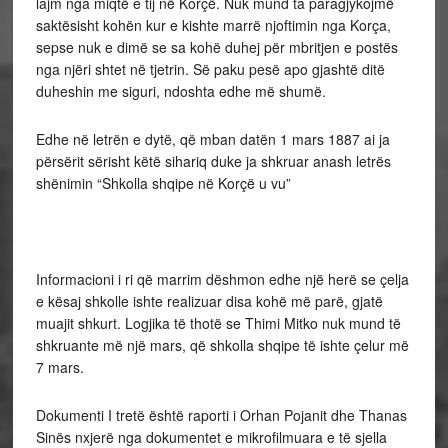
lajm nga miqtë e tij në Korçë. Nuk mund ta paragjykojmë
saktësisht kohën kur e kishte marrë njoftimin nga Korça,
sepse nuk e dimë se sa kohë duhej për mbritjen e postës
nga njëri shtet në tjetrin. Së paku pesë apo gjashtë ditë
duheshin me siguri, ndoshta edhe më shumë.
Edhe në letrën e dytë, që mban datën 1 mars 1887 ai ja
përsërit sërisht këtë sihariq duke ja shkruar anash letrës
shënimin “Shkolla shqipe në Korçë u vu”
Informacioni i ri që marrim dëshmon edhe një herë se çelja
e kësaj shkolle ishte realizuar disa kohë më parë, gjatë
muajit shkurt. Logjika të thotë se Thimi Mitko nuk mund të
shkruante më një mars, që shkolla shqipe të ishte çelur më
7 mars.
Dokumenti I tretë është raporti i Orhan Pojanit dhe Thanas
Sinës nxjerë nga dokumentet e mikrofilmuara e të sjella