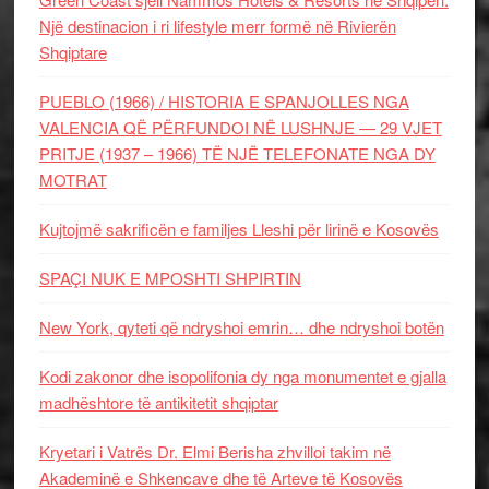
Një destinacion i ri lifestyle merr formë në Rivierën
Shqiptare
PUEBLO (1966) / HISTORIA E SPANJOLLES NGA
VALENCIA QË PËRFUNDOI NË LUSHNJE — 29 VJET
PRITJE (1937 – 1966) TË NJË TELEFONATE NGA DY
MOTRAT
Kujtojmë sakrificën e familjes Lleshi për lirinë e Kosovës
SPAÇI NUK E MPOSHTI SHPIRTIN
New York, qyteti që ndryshoi emrin… dhe ndryshoi botën
Kodi zakonor dhe isopolifonia dy nga monumentet e gjalla
madhështore të antikitetit shqiptar
Kryetari i Vatrës Dr. Elmi Berisha zhvilloi takim në
Akademinë e Shkencave dhe të Arteve të Kosovës