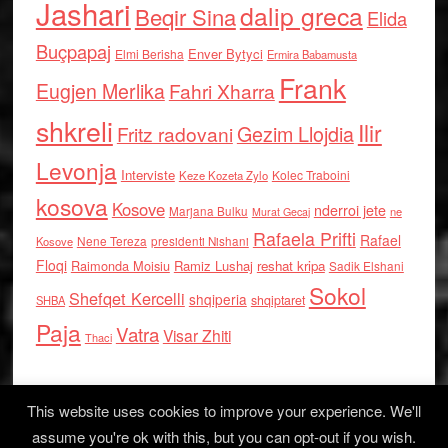
Jashari
dalip greca
Beqir Sina
Elida
Buçpapaj
Enver Bytyci
Elmi Berisha
Ermira Babamusta
Frank
Eugjen Merlika
Fahri Xharra
shkreli
Ilir
Gezim Llojdia
Fritz radovani
Levonja
Interviste
Kolec Traboini
Keze Kozeta Zylo
kosova
Kosove
nderroi jete
Marjana Bulku
ne
Murat Gecaj
Rafaela Prifti
Rafael
Nene Tereza
Kosove
presidenti Nishani
Floqi
Raimonda Moisiu
Ramiz Lushaj
reshat kripa
Sadik Elshani
Sokol
Shefqet Kercelli
shqiperia
shqiptaret
SHBA
Paja
Vatra
Visar Zhiti
Thaci
This website uses cookies to improve your experience. We'll
assume you're ok with this, but you can opt-out if you wish.