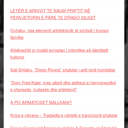
LETËR E ARKIVIT TE NAUM PRIFTIT NË
PERVJETORIN E PARE TE DRAGO SILIQIT
Oxhaku, nga elementi arkitektonik te simboli i trungut
familjar
Arbëreshët si model evropian i mbrojtjes së identitetit
kulturor
Sali Shijaku, “Diego Rivera” shqiptar i artit tonë kombëtar
“Dom Fred Kalaj, mes altarit dhe atdheut si hermeneutikë
e shpresës, kujtesës dhe shërbimit”
A PO ARMATOSET BALLKANI?
Kriza e vlerave – Tragjedia e vërtetë e tranzicionit shqiptar
Green Coast sjell Nammos Hotels & Resorts në Shqipëri: