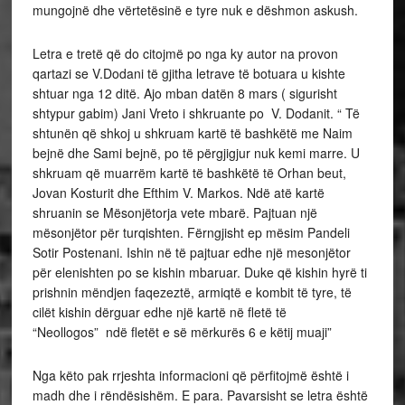
mungojnë dhe vërtetësinë e tyre nuk e dëshmon askush.
Letra e tretë që do citojmë po nga ky autor na provon
qartazi se V.Dodani të gjitha letrave të botuara u kishte
shtuar nga 12 ditë. Ajo mban datën 8 mars ( sigurisht
shtypur gabim) Jani Vreto i shkruante po V. Dodanit. “ Të
shtunën që shkoj u shkruam kartë të bashkëtë me Naim
bejnë dhe Sami bejnë, po të përgjigjur nuk kemi marre. U
shkruam që muarrëm kartë të bashkëtë të Orhan beut,
Jovan Kosturit dhe Efthim V. Markos. Ndë atë kartë
shruanin se Mësonjëtorja vete mbarë. Pajtuan një
mësonjëtor për turqishten. Fërngjisht ep mësim Pandeli
Sotir Postenani. Ishin në të pajtuar edhe një mesonjëtor
për elenishten po se kishin mbaruar. Duke që kishin hyrë ti
prishnin mëndjen faqezeztë, armiqtë e kombit të tyre, të
cilët kishin dërguar edhe një kartë në fletë të
“Neollogos” ndë fletët e së mërkurës 6 e këtij muaji”
Nga këto pak rrjeshta informacioni që përfitojmë është i
madh dhe i rëndësishëm. E para. Pavarsisht se letra është