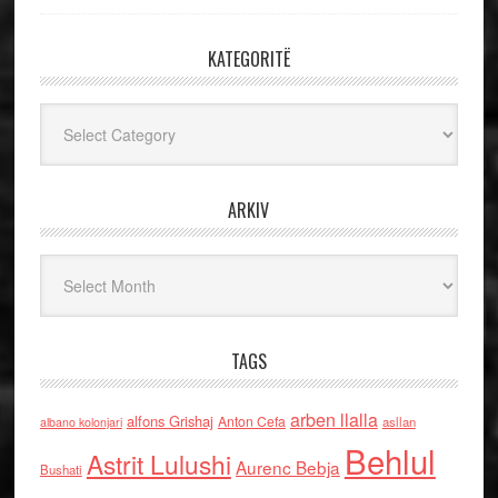
KATEGORITË
Kategoritë
ARKIV
Arkiv
TAGS
arben llalla
alfons Grishaj
Anton Cefa
asllan
albano kolonjari
Behlul
Astrit Lulushi
Aurenc Bebja
Bushati