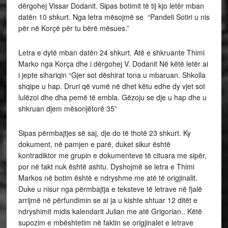
dërgohej Vissar Dodanit. Sipas botimit të tij kjo letër mban
datën 10 shkurt. Nga letra mësojmë se “Pandeli Sotiri u nis
për në Korçë për tu bërë mësues.”
Letra e dytë mban datën 24 shkurt. Atë e shkruante Thimi
Marko nga Korça dhe i dërgohej V. Dodanit Në këtë letër ai
i jepte sihariqin “Gjer sot dëshirat tona u mbaruan. Shkolla
shqipe u hap. Druri që vumë në dhet këtu edhe dy vjet sot
lulëzoi dhe dha pemë të embla. Gëzoju se dje u hap dhe u
shkruan djem mësonjëtorë 35”
Sipas përmbajtjes së saj, dje do të thotë 23 shkurt. Ky
dokument, në pamjen e parë, duket sikur është
kontradiktor me grupin e dokumenteve të cituara me sipër,
por në fakt nuk është ashtu. Dyshojmë se letra e Thimi
Markos në botim është e ndryshme me atë të origjinalit.
Duke u nisur nga përmbajtja e teksteve të letrave në fjalë
arrijmë në përfundimin se ai ja u kishte shtuar 12 ditët e
ndryshimit midis kalendarit Julian me atë Grigorian.. Këtë
supozim e mbështetim në faktin se origjinalet e letrave