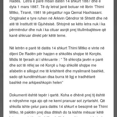
Radës. Letra e parë mban datën 14 shkurt 1887 dhe e
dyta 1 mars 1887. Të dy letrat janë botuar në librin ‘Thimi
Mitko, Tiranë, 1981 të përgatitur nga Qemal Haxhiasani.
Origjinalet e tyre ruhen në Arkivin Qëndror të Shtetit dhe në
atë të Institutit të Gjuhësisë. Shtojmë se këto letra nuk i ka
përmëndur dhe nuk i ka cituar asnjë prej titullmbajtësve që
kanë shkruar direkt për këtë teme.
Në letrën e parë të datës 14 shkurt Thimi Mitko e vinte në
dijeni De Radën për hapjen e shkollës shqipe të Korçës.
Midis të tjerash ai i shkruante : ” Të shkrojta javën e parë
dhe sot të rëfej se në Korçë u hap shkollë shqipe me
afabetin e sillogut me të krishterë dhe myslimanë bashkë,
sado që kundërshtuan disa burra të ligj e tradhëtarë
bashkë me arkipeshkopin helen”
Dokumenti është tepër i qartë. Koha e dhënë prej tij është
e ndryshme nga ajo që ne kemi pranuar sot zyrtarisht. Që
shkolla ishte çelur para datës 14 shkurt e besojmë se Thimi
Mitko, të paktën prej disa ditësh do ta kishte mësuar këtë