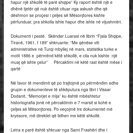
hapur një shkollë të parë shqipe” Ky raport është një e
dhënë tjetër që nuk është cituar nga askush dhe që
dëshmon se proçesi i çeljes së Mësonjtores kishte
përfunduar, pra shkolla ishte hapur dhe ishte në vijushmëri.
Dokumenti i pestë. Skënder Luarasi në librin “Fjala Shqipe,
Tiranë, 1961, f 189” shkruante: “Me qënëse viti
administrative në Turqi mbyllej në mars, statistika turke e
motit 1886 e përmënd këtë shkollë, e cila nuk kishte një
muaj që ishte çelur” Përcaktimi në këtë rast është mëse i
qartë
Në favor të mendimit që po trajtojmë po përmëndim edhe
grupin e dokumenteve të shkëputura nga libri i Vissar
Dodanit, “Memorjet e mija” ku është mbështetur
historiografia jonë në përcaktimin e 7 marsit si kohë e
çeljes së Mësonjtores. Po veçojmë tre dokumentet më
kryesore, më direktet që lidhen me këtë shkollë.
Letra e parë është shkruar nga Sami Frashëri dhe i