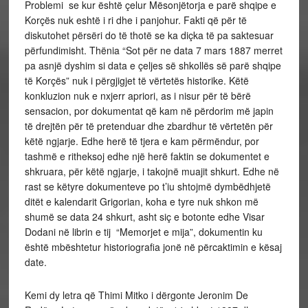
Problemi se kur është çelur Mësonjëtorja e parë shqipe e
Korçës nuk eshtë i ri dhe i panjohur. Fakti që për të
diskutohet përsëri do të thotë se ka diçka të pa saktesuar
përfundimisht. Thënia “Sot për ne data 7 mars 1887 merret
pa asnjë dyshim si data e çeljes së shkollës së parë shqipe
të Korçës” nuk i përgjigjet të vërtetës historike. Këtë
konkluzion nuk e nxjerr apriori, as i nisur për të bërë
sensacion, por dokumentat që kam në përdorim më japin
të drejtën për të pretenduar dhe zbardhur të vërtetën për
këtë ngjarje. Edhe herë të tjera e kam përmëndur, por
tashmë e ritheksoj edhe një herë faktin se dokumentet e
shkruara, për këtë ngjarje, i takojnë muajit shkurt. Edhe në
rast se këtyre dokumenteve po t’iu shtojmë dymbëdhjetë
ditët e kalendarit Grigorian, koha e tyre nuk shkon më
shumë se data 24 shkurt, asht siç e botonte edhe Visar
Dodani në librin e tij “Memorjet e mija”, dokumentin ku
është mbështetur historiografia jonë në përcaktimin e kësaj
date.
Kemi dy letra që Thimi Mitko i dërgonte Jeronim De