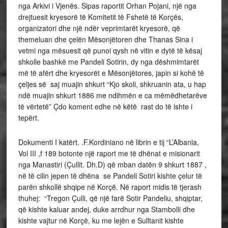
nga Arkivi i Vjenës. Sipas raportit Orhan Pojani, një nga
drejtuesit kryesorë të Komitetit të Fshetë të Korçës,
organizatori dhe një ndër veprimtarët kryesorë, që
themeluan dhe çelën Mësonjëtoren dhe Thanas Sina i
vetmi nga mësuesit që punoi qysh në vitin e dytë të kësaj
shkolle bashkë me Pandeli Sotirin, dy nga dëshmimtarët
më të afërt dhe kryesorët e Mësonjëtores, japin si kohë të
çeljes së saj muajin shkurt “Kjo skoli, shkruanin ata, u hap
ndë muajin shkurt 1886 me ndihmën e ca mëmëdhetarëve
të vërtetë” Çdo koment edhe në këtë rast do të ishte i
tepërt.
Dokumenti I katërt. .F.Kordiniano në librin e tij “L’Albania,
Vol III ,f 189 botonte një raport me të dhënat e misionarit
nga Manastiri (Çullit. Dh.D) që mban datën 9 shkurt 1887 ,
në të cilin jepen të dhëna se Pandeli Sotiri kishte çelur të
parën shkollë shqipe në Korçë. Në raport midis të tjerash
thuhej: “Tregon Çulli, që një farë Sotir Pandeliu, shqiptar,
që kishte kaluar andej, duke arrdhur nga Stambolli dhe
kishte vajtur në Korçë, ku me lejën e Sulltanit kishte