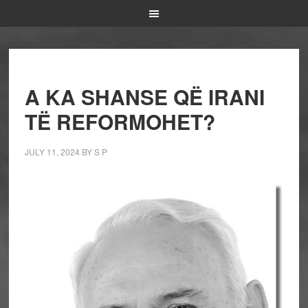
A KA SHANSE QË IRANI
TË REFORMOHET?
JULY 11, 2024
BY
S P