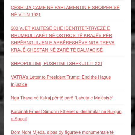
ÇËSHTJA ÇAME NË PARLAMENTIN E SHQIPËRISË
NË VITIN 1921
300 VJET KUJTESË DHE IDENTITET-TRYEZË E
RRUMBULLAKËT NË OSTROS TË KRAJËS PËR
SHPËRNGULJEN E ARBËRESHËVE NGA TREVA
KRAJË-SHESTAN NË ZARË TË DALMACISË
SHPOPULLIMI, PUSHTIMI I SHEKULLIT XXI
VATRA’s Letter to President Trump: End the Hague
Injustice
Nga Tirana në Kukaj për të parë “Lahuta e Malësisë”
Kardinali Ernest Simoni rikthehet si dëshmitar në Burgun
e Spaçit
Dom Ndre Mjeda, sipas dy figurave monumentale të