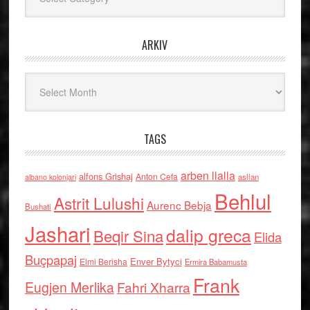
ARKIV
Arkiv
TAGS
arben llalla
alfons Grishaj
Anton Cefa
asllan
albano kolonjari
Behlul
Astrit Lulushi
Aurenc Bebja
Bushati
Jashari
dalip greca
Beqir Sina
Elida
Buçpapaj
Enver Bytyci
Elmi Berisha
Ermira Babamusta
Frank
Eugjen Merlika
Fahri Xharra