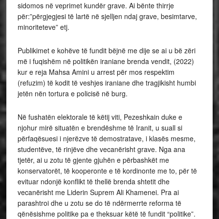
sidomos në veprimet kundër grave. Ai bënte thirrje
për:”përgjegjesi të lartë në sjelljen ndaj grave, besimtarve,
minoriteteve” etj.
Publikimet e kohëve të fundit bëjnë me dije se ai u bë zëri
më i fuqishëm në politikën iraniane brenda vendit, (2022)
kur e reja Mahsa Amini u arrest për mos respektim
(refuzim) të kodit të veshjes iraniane dhe tragjikisht humbi
jetën nën tortura e policisë në burg.
Në fushatën elektorale të këtij viti, Pezeshkain duke e
njohur mirë situatën e brendëshme të Iranit, u suall si
përfaqësuesi i njerëzve të demostratave, i klasës mesme,
studentëve, të rinjëve dhe vecanërisht grave. Nga ana
tjetër, ai u zotu të gjente gjuhën e përbashkët me
konservatorët, të kooperonte e të kordinonte me to, për të
evituar ndonjë konflikt të thellë brenda shtetit dhe
vecanërisht me Liderin Suprem Ali Khamenei. Pra ai
parashtroi dhe u zotu se do të ndërmerrte reforma të
qënësishme politike pa e theksuar këtë të fundit “politike”.