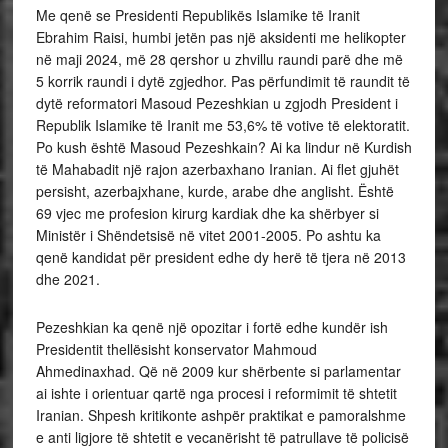
Me qenë se Presidenti Republikës Islamike të Iranit
Ebrahim Raisi, humbi jetën pas një aksidenti me helikopter
në maji 2024, më 28 qershor u zhvillu raundi parë dhe më
5 korrik raundi i dytë zgjedhor. Pas përfundimit të raundit të
dytë reformatori Masoud Pezeshkian u zgjodh President i
Republik Islamike të Iranit me 53,6% të votive të elektoratit.
Po kush është Masoud Pezeshkain? Ai ka lindur në Kurdish
të Mahabadit një rajon azerbaxhano Iranian. Ai flet gjuhët
persisht, azerbajxhane, kurde, arabe dhe anglisht. Është
69 vjec me profesion kirurg kardiak dhe ka shërbyer si
Ministër i Shëndetsisë në vitet 2001-2005. Po ashtu ka
qenë kandidat për president edhe dy herë të tjera në 2013
dhe 2021.
Pezeshkian ka qenë një opozitar i fortë edhe kundër ish
Presidentit thellësisht konservator Mahmoud
Ahmedinaxhad. Që në 2009 kur shërbente si parlamentar
ai ishte i orientuar qartë nga procesi i reformimit të shtetit
Iranian. Shpesh kritikonte ashpër praktikat e pamoralshme
e anti ligjore të shtetit e vecanërisht të patrullave të policisë