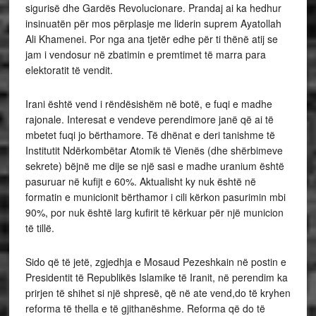
sigurisë dhe Gardës Revolucionare. Prandaj ai ka hedhur
insinuatën për mos përplasje me liderin suprem Ayatollah
Ali Khamenei. Por nga ana tjetër edhe për ti thënë atij se
jam i vendosur në zbatimin e premtimet të marra para
elektoratit të vendit.
Irani është vend i rëndësishëm në botë, e fuqi e madhe
rajonale. Interesat e vendeve perendimore janë që ai të
mbetet fuqi jo bërthamore. Të dhënat e deri tanishme të
Institutit Ndërkombëtar Atomik të Vienës (dhe shërbimeve
sekrete) bëjnë me dije se një sasi e madhe uranium është
pasuruar në kufijt e 60%. Aktualisht ky nuk është në
formatin e municionit bërthamor i cili kërkon pasurimin mbi
90%, por nuk është larg kufirit të kërkuar për një municion
të tillë.
Sido që të jetë, zgjedhja e Mosaud Pezeshkain në postin e
Presidentit të Republikës Islamike të Iranit, në perendim ka
prirjen të shihet si një shpresë, që në ate vend,do të kryhen
reforma të thella e të gjithanëshme. Reforma që do të