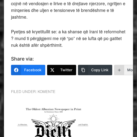
cojnë në vendosjen e lirive e të drejtave njerzore, ngritjen e
mirqenies dhe uljen e tensioneve të brendëshme e të
jashtme.
Pyetjes së kryetitullit se: a ka shanse që Irani të reformohet
? mund ti përgjigjemi me një “po” në se lufta që po gatitet
nuk është afër shpërthimit.
Share via:
Facebook
Twitter
Copy Link
More
FILED UNDER:
KOMENTE