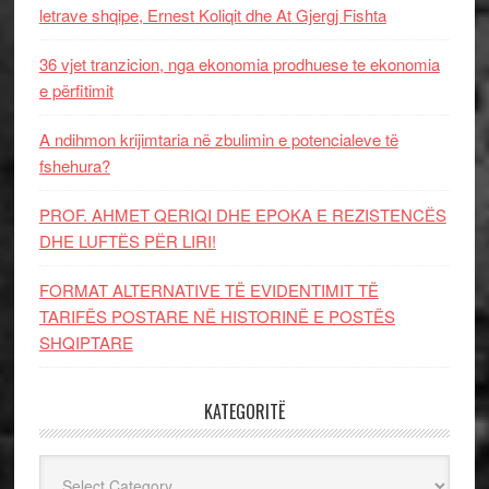
letrave shqipe, Ernest Koliqit dhe At Gjergj Fishta
36 vjet tranzicion, nga ekonomia prodhuese te ekonomia
e përfitimit
A ndihmon krijimtaria në zbulimin e potencialeve të
fshehura?
PROF. AHMET QERIQI DHE EPOKA E REZISTENCЁS
DHE LUFTЁS PЁR LIRI!
FORMAT ALTERNATIVE TË EVIDENTIMIT TË
TARIFËS POSTARE NË HISTORINË E POSTËS
SHQIPTARE
KATEGORITË
Kategoritë