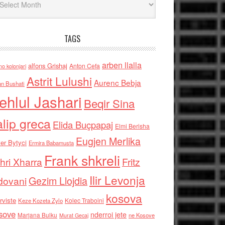
TAGS
arben llalla
alfons Grishaj
Anton Cefa
no kolonjari
Astrit Lulushi
Aurenc Bebja
an Bushati
ehlul Jashari
Beqir Sina
alip greca
Elida Buçpapaj
Elmi Berisha
Eugjen Merlika
er Bytyci
Ermira Babamusta
Frank shkreli
hri Xharra
Fritz
Ilir Levonja
Gezim Llojdia
dovani
kosova
rviste
Kolec Traboini
Keze Kozeta Zylo
sove
nderroi jete
Marjana Bulku
ne Kosove
Murat Gecaj