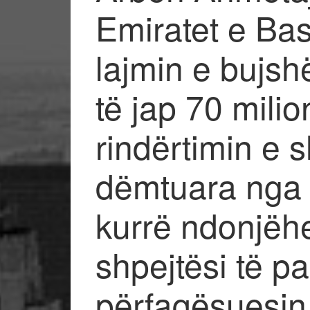
Emiratet e Ba
lajmin e bujs
të jap 70 milio
rindërtimin e s
dëmtuara nga t
kurrë ndonjëh
shpejtësi të 
përfaqësuesin