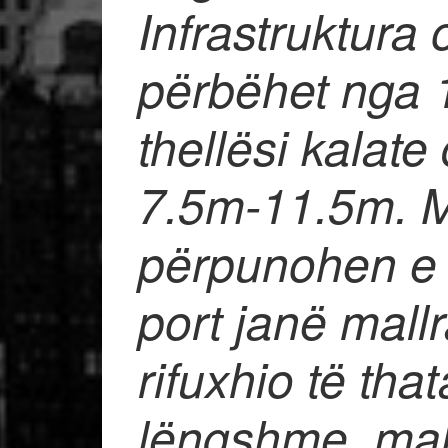
Infrastruktura 
përbëhet nga 
thellësi kalate
7.5m-11.5m. M
përpunohen e
port janë mallrat
rifuxhio të that
lëngshme, mall