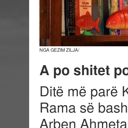
NGA GEZIM ZILJA/
A po shitet po
Ditë më parë K
Rama së bashk
Arben Ahmetaj