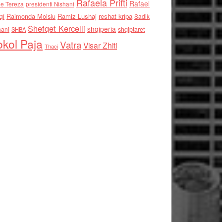
Rafaela Prifti
Rafael
e Tereza
presidenti Nishani
qi
Raimonda Moisiu
Ramiz Lushaj
reshat kripa
Sadik
Shefqet Kercelli
shqiperia
hani
shqiptaret
SHBA
kol Paja
Vatra
Visar Zhiti
Thaci