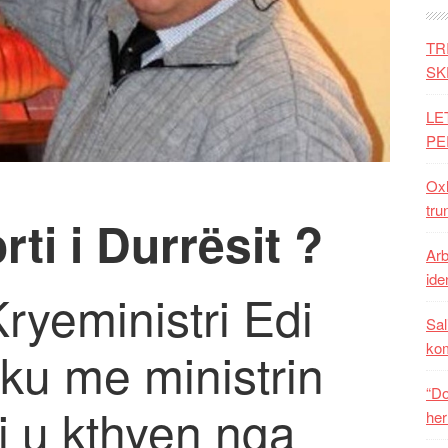
TR
SK
LE
PE
Oxh
tru
rti i Durrësit ?
Arb
iden
ryeministri Edi
Sal
ko
u me ministrin
“Do
 u kthyen nga
her