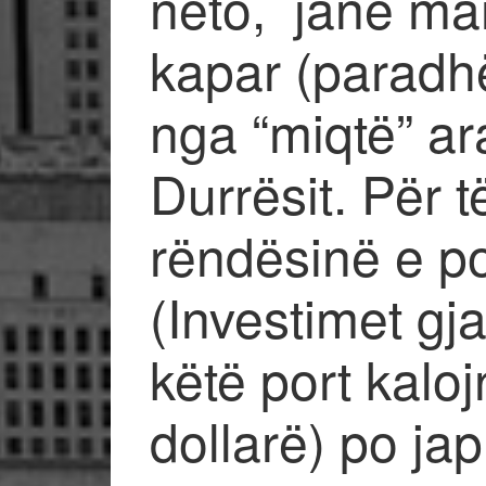
neto, janë ma
kapar (paradhë
nga “miqtë” ara
Durrësit. Për t
rëndësinë e por
(Investimet gj
këtë port kalo
dollarë) po jap