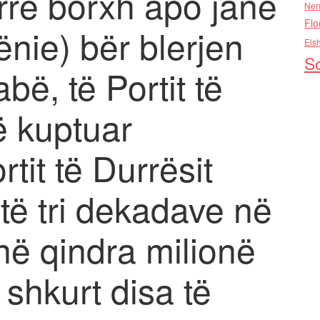
rrë borxh apo janë
Nen
Flo
nie) bër blerjen
Els
So
bë, të Portit të
ë kuptuar
tit të Durrësit
atë tri dekadave në
jnë qindra milionë
 shkurt disa të