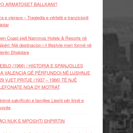
PO ARMATOSET BALLKANI?
za e vlerave – Tragjedia e vërtetë e tranzicionit
iptar
en Coast sjell Nammos Hotels & Resorts në
ipëri: Një destinacion i ri lifestyle merr formë në
ierën Shqiptare
EBLO (1966) / HISTORIA E SPANJOLLES
A VALENCIA QË PËRFUNDOI NË LUSHNJE
29 VJET PRITJE (1937 – 1966) TË NJË
LEFONATE NGA DY MOTRAT
tojmë sakrificën e familjes Lleshi për lirinë e
sovës
AÇI NUK E MPOSHTI SHPIRTIN