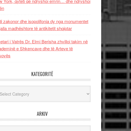
 York, qyteti që ndryshoi emrin… dhe ndryshoi
ën
i zakonor dhe isopolifonia dy nga monumentet
jalla madhështore të antikitetit shqiptar
etari i Vatrës Dr. Elmi Berisha zhvilloi takim në
deminë e Shkencave dhe të Arteve të
sovës
KATEGORITË
egoritë
ARKIV
iv