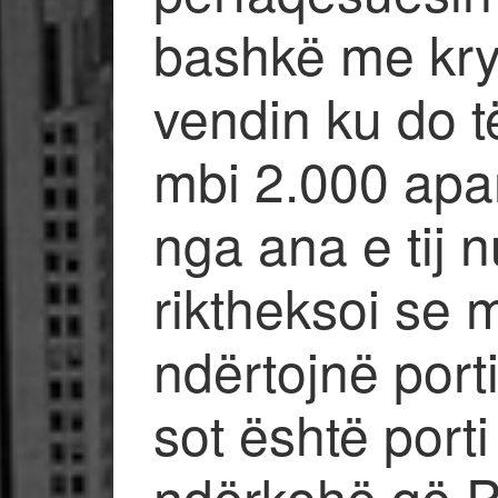
bashkë me kry
vendin ku do t
mbi 2.000 ap
nga ana e tij n
riktheksoi se m
ndërtojnë porti
sot është porti 
ndërkohë që Po