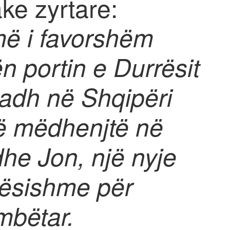
ke zyrtare:
më i favorshëm
n portin e Durrësit
madh në Shqipëri
ë mëdhenjtë në
dhe Jon, një nyje
ësishme për
mbëtar.