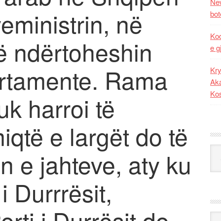
New
eministrin, në
bot
Kod
ë ndërtoheshin
e g
artamente. Rama
Kry
Aka
Ko
uk harroi të
iqtë e largët do të
Kat
n e jahteve, aty ku
i Durrrësit,
rti i Durrësit do
Ark