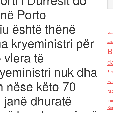
 në Porto
u është thënë
alba
a kryeministri për
asll
B
 vlera të
d
yeministri nuk dha
Env
m nëse këto 70
Fa
ra
ë janë dhuratë
Inte
Ko