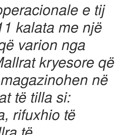
operacionale e tij
11 kalata me një
 që varion nga
allrat kryesore që
 magazinohen në
 të tilla si:
a, rifuxhio të
ra të