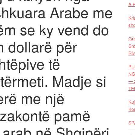
A 
shkuara Arabe me
Kri
hëm se ky vend do
shq
Gre
n dollarë për
Shq
Riv
htëpive të
PU
ërmeti. Madje si
NG
— 
TE
erë me një
Kuj
pazakontë pamë
Ko
SP
 arab në Shqipëri