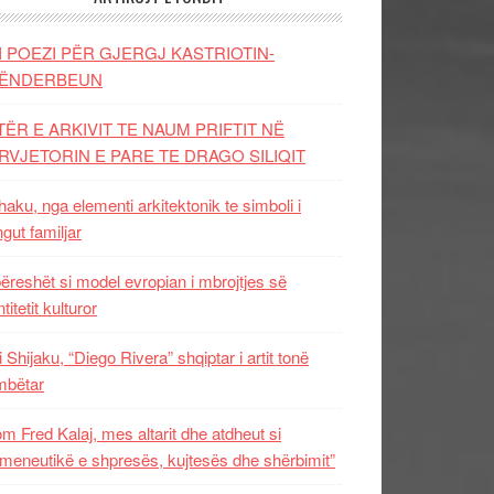
I POEZI PËR GJERGJ KASTRIOTIN-
ËNDERBEUN
TËR E ARKIVIT TE NAUM PRIFTIT NË
RVJETORIN E PARE TE DRAGO SILIQIT
aku, nga elementi arkitektonik te simboli i
ngut familjar
ëreshët si model evropian i mbrojtjes së
titetit kulturor
i Shijaku, “Diego Rivera” shqiptar i artit tonë
mbëtar
m Fred Kalaj, mes altarit dhe atdheut si
meneutikë e shpresës, kujtesës dhe shërbimit”