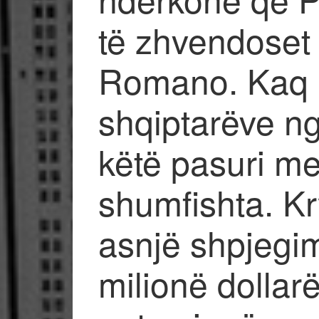
të zhvendoset
Romano. Kaq i
shqiptarëve ng
këtë pasuri me
shumfishta. Kr
asnjë shpjegi
milionë dollar