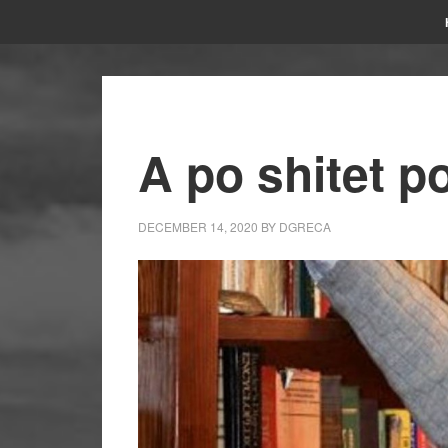
A po shitet po
DECEMBER 14, 2020
BY
DGRECA