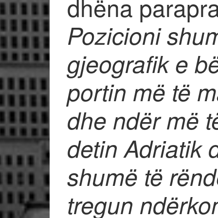
dhëna parapra
Pozicioni shu
gjeografik e bë
portin më të 
dhe ndër më t
detin Adriatik 
shumë të rënd
tregun ndërko