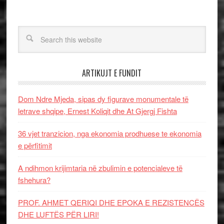
ARTIKUJT E FUNDIT
Dom Ndre Mjeda, sipas dy figurave monumentale të
letrave shqipe, Ernest Koliqit dhe At Gjergj Fishta
36 vjet tranzicion, nga ekonomia prodhuese te ekonomia
e përfitimit
A ndihmon krijimtaria në zbulimin e potencialeve të
fshehura?
PROF. AHMET QERIQI DHE EPOKA E REZISTENCЁS
DHE LUFTЁS PЁR LIRI!