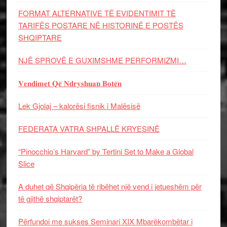
FORMAT ALTERNATIVE TË EVIDENTIMIT TË
TARIFËS POSTARE NË HISTORINË E POSTËS
SHQIPTARE
NJË SPROVË E GUXIMSHME PERFORMIZMI…
𝐕𝐞𝐧𝐝𝐢𝐦𝐞𝐭 𝐐𝐞̈ 𝐍𝐝𝐫𝐲𝐬𝐡𝐮𝐚𝐧 𝐁𝐨𝐭𝐞̈𝐧
Lek Gjolaj – kalorësi fisnik i Malësisë
FEDERATA VATRA SHPALLË KRYESINË
“Pinocchio’s Harvard” by Tertini Set to Make a Global
Slice
A duhet që Shqipëria të ribëhet një vend i jetueshëm për
të gjithë shqiptarët?
Përfundoi me sukses Seminari XIX Mbarëkombëtar i