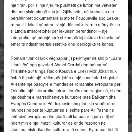
një tiran, por si një njeri të pushtetit që lufton me vetveten
dhe me sistemin që e krijoi. Gjithashtu, në krahasim me
përshkrimet dokumentare si ato të Pouqueville apo Leake ,
romani i Jókait qëndron si një dëshmi letrare e mënyrës se
si Lindja interpretohej për lexuesin perëndimor – një
interpretim që ndonjëherë shkon përtej fakteve historike në
emër të ndjeshmërisë estetike dhe ideologjike të kohës.
Romani “Janicsárok végnapjai”( i përkthyer në shqip “Luani
i Janinës” nga gazetari Ahmet Qerriqi dhe botuar në
Prishtinë 2018 nga Radio Kosova e Lirë) i Mór Jókait nuk
është thjesht një rrëfim për jetën e një sundimtari shqiptar.
Ai është një pasqyrë e mendësisë romantike evropiane për
Orientin, një interpretim letrar i forcës dhe tragjedisë, si dhe
një dëshmi e marrëdhënieve kulturore mes Ballkanit dhe
Evropës Qendrore. Për lexuesin shqiptar, kjo vepër ofron
mundësinë për të kuptuar se si është parë Ali Pasha në
letërsinë evropiane dhe çfarë roli ka pasur figura e tij në
ndërtimin e një imazhi kulturor që ende rezonon në
studimet historike dhe kulturore të sotme. Ky roman është