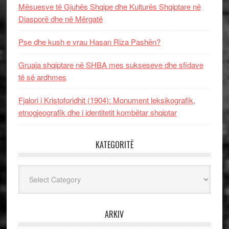
Mësuesve të Gjuhës Shqipe dhe Kulturës Shqiptare në
Diasporë dhe në Mërgatë
Pse dhe kush e vrau Hasan Riza Pashën?
Gruaja shqiptare në SHBA mes sukseseve dhe sfidave
të së ardhmes
Fjalori i Kristoforidhit (1904): Monument leksikografik,
etnogjeografik dhe i identitetit kombëtar shqiptar
KATEGORITË
Kategoritë
ARKIV