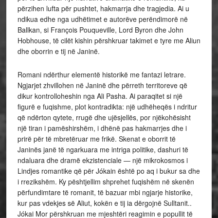
përzihen lufta për pushtet, hakmarrja dhe tragjedia. Ai u
ndikua edhe nga udhëtimet e autorëve perëndimorë në
Ballkan, si François Pouqueville, Lord Byron dhe John
Hobhouse, të cilët kishin përshkruar takimet e tyre me Aliun
dhe oborrin e tij në Janinë.
Romani ndërthur elementë historikë me fantazi letrare.
Ngjarjet zhvillohen në Janinë dhe përreth territoreve që
dikur kontrolloheshin nga Ali Pasha. Ai paraqitet si një
figurë e fuqishme, plot kontradikta: një udhëheqës i ndritur
që ndërton qytete, rrugë dhe ujësjellës, por njëkohësisht
një tiran i pamëshirshëm, i dhënë pas hakmarrjes dhe i
prirë për të mbretëruar me frikë. Skenat e oborrit të
Janinës janë të ngarkuara me intriga politike, dashuri të
ndaluara dhe dramë ekzistenciale — një mikrokosmos i
Lindjes romantike që për Jókain është po aq i bukur sa dhe
i rrezikshëm. Ky pështjellim shprehet fuqishëm në skenën
përfundimtare të romanit, të bazuar mbi ngjarje historike,
kur pas vdekjes së Aliut, kokën e tij ia dërgojnë Sulltanit..
Jókai Mor përshkruan me mjeshtëri reagimin e popullit të