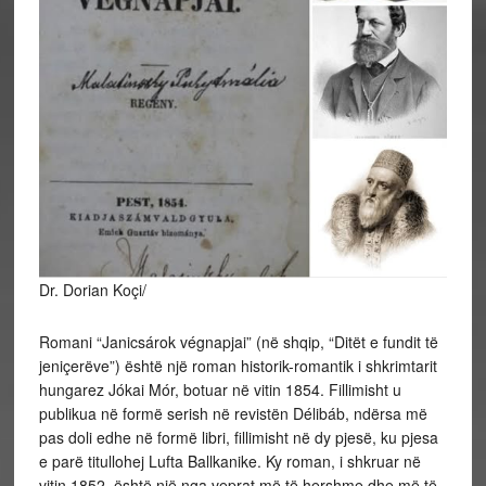
Dr. Dorian Koçi/
Romani “Janicsárok végnapjai” (në shqip, “Ditët e fundit të
jeniçerëve”) është një roman historik-romantik i shkrimtarit
hungarez Jókai Mór, botuar në vitin 1854. Fillimisht u
publikua në formë serish në revistën Délibáb, ndërsa më
pas doli edhe në formë libri, fillimisht në dy pjesë, ku pjesa
e parë titullohej Lufta Ballkanike. Ky roman, i shkruar në
vitin 1852, është një nga veprat
më të hershme dhe më të