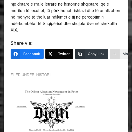
një dritare e rrallë letrare në historinë shqiptare, që e
meriton të lexohet, të përkthehet rishtazi dhe të analizohen
në mënyrë të thelluar ndikimet e tij në perceptimin
ndërkombëtar të Shqipërisë dhe shqiptarëve në shekullin
XIX.
Share via:
Facebook
Twitter
Copy Link
More
FILED UNDER:
HISTORI