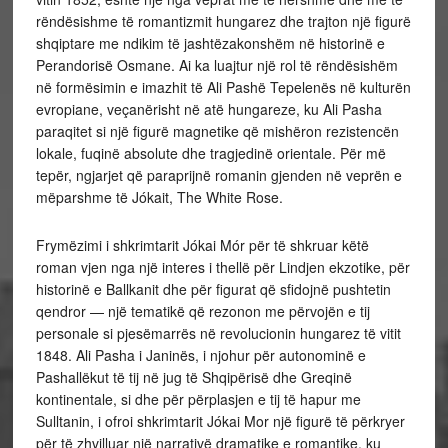
rëndësishme të romantizmit hungarez dhe trajton një figurë
shqiptare me ndikim të jashtëzakonshëm në historinë e
Perandorisë Osmane. Ai ka luajtur një rol të rëndësishëm
në formësimin e imazhit të Ali Pashë Tepelenës në kulturën
evropiane, veçanërisht në atë hungareze, ku Ali Pasha
paraqitet si një figurë magnetike që mishëron rezistencën
lokale, fuqinë absolute dhe tragjedinë orientale. Për më
tepër, ngjarjet që paraprijnë romanin gjenden në veprën e
mëparshme të Jókait, The White Rose.
Frymëzimi i shkrimtarit Jókai Mór për të shkruar këtë
roman vjen nga një interes i thellë për Lindjen ekzotike, për
historinë e Ballkanit dhe për figurat që sfidojnë pushtetin
qendror — një tematikë që rezonon me përvojën e tij
personale si pjesëmarrës në revolucionin hungarez të vitit
1848. Ali Pasha i Janinës, i njohur për autonominë e
Pashallëkut të tij në jug të Shqipërisë dhe Greqinë
kontinentale, si dhe për përplasjen e tij të hapur me
Sulltanin, i ofroi shkrimtarit Jókai Mor një figurë të përkryer
për të zhvilluar një narrativë dramatike e romantike, ku