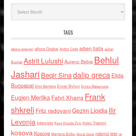
Arkiv
TAGS
arben llalla
alfons Grishaj
Anton Cefa
asllan
albano kolonjari
Behlul
Astrit Lulushi
Aurenc Bebja
Bushati
Jashari
dalip greca
Beqir Sina
Elida
Buçpapaj
Enver Bytyci
Elmi Berisha
Ermira Babamusta
Frank
Eugjen Merlika
Fahri Xharra
shkreli
Ilir
Gezim Llojdia
Fritz radovani
Levonja
Interviste
Kolec Traboini
Keze Kozeta Zylo
kosova
Kosove
nderroi jete
Marjana Bulku
ne
Murat Gecaj