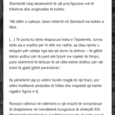
Stambollit ndaj ekzekutimit të një prej figurave më të
frikshme dhe enigmatike të kohës:
“Në ditën e caktuar, tatari mbërriti në Stamboll me kokën e
Aliut.
[…] Te porta ku ishte ekspozuar koka e Tepelenës, turma
ishte aq e madhe për tri ditë me radhë, sa disa njerëz u
shtypën për vdekje nga ata që donin ta shihnin – të gjithë
kishin ardhur për të parë atë fytyrë me mjekër të thinjur,
para vështrimit të tërbuar të së cilës kishte dridhur për një
kohë të gjatë gjithë perandoria.”
Ky përshkrim jep jo vetëm fundin tragjik të një tirani, por
edhe thellësinë simbolike të frikës dhe respektit që kishte
ngjallur figura e tij.
Romani ndihmoi në ndërtimin e një imazhi të romantizuar
të shqiptarëve në mendësinë hungareze të shekullit XIX.
Shqiptarët përshkruhen si luftëtarë krenarë, të egër, por të