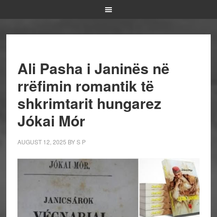
Ali Pasha i Janinës në
rrëfimin romantik të
shkrimtarit hungarez
Jókai Mór
AUGUST 12, 2025
BY
S P