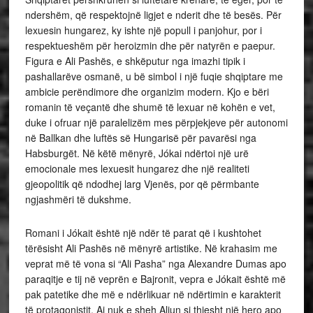
ndershëm, që respektojnë ligjet e nderit dhe të besës. Për
lexuesin hungarez, ky ishte një popull i panjohur, por i
respektueshëm për heroizmin dhe për natyrën e paepur.
Figura e Ali Pashës, e shkëputur nga imazhi tipik i
pashallarëve osmanë, u bë simbol i një fuqie shqiptare me
ambicie perëndimore dhe organizim modern. Kjo e bëri
romanin të veçantë dhe shumë të lexuar në kohën e vet,
duke i ofruar një paralelizëm mes përpjekjeve për autonomi
në Ballkan dhe luftës së Hungarisë për pavarësi nga
Habsburgët. Në këtë mënyrë, Jókai ndërtoi një urë
emocionale mes lexuesit hungarez dhe një realiteti
gjeopolitik që ndodhej larg Vjenës, por që përmbante
ngjashmëri të dukshme.
Romani i Jókait është një ndër të parat që i kushtohet
tërësisht Ali Pashës në mënyrë artistike. Në krahasim me
veprat më të vona si “Ali Pasha” nga Alexandre Dumas apo
paraqitje e tij në veprën e Bajronit, vepra e Jókait është më
pak patetike dhe më e ndërlikuar në ndërtimin e karakterit
të protagonistit. Ai nuk e sheh Aliun si thjesht një hero apo