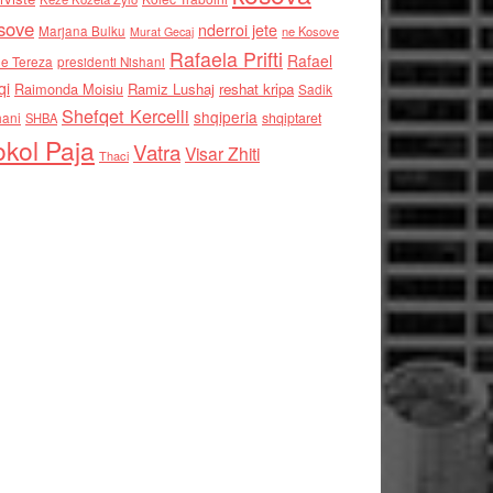
sove
nderroi jete
Marjana Bulku
ne Kosove
Murat Gecaj
Rafaela Prifti
Rafael
e Tereza
presidenti Nishani
qi
Raimonda Moisiu
Ramiz Lushaj
reshat kripa
Sadik
Shefqet Kercelli
shqiperia
hani
shqiptaret
SHBA
kol Paja
Vatra
Visar Zhiti
Thaci