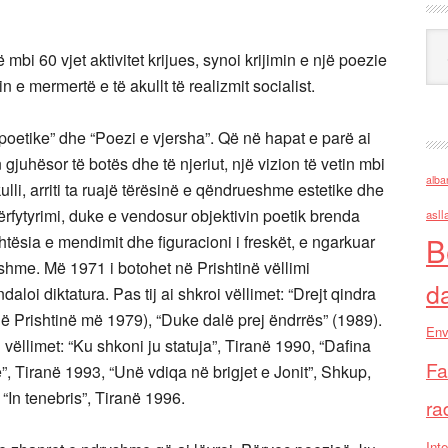
Ark
 mbi 60 vjet aktivitet krijues, synoi krijimin e një poezie
in e mermertë e të akullt të realizmit socialist.
 poetike” dhe “Poezi e vjersha”. Që në hapat e parë ai
 gjuhësor të botës dhe të njeriut, një vizion të vetin mbi
alba
kulli, arriti ta ruajë tërësinë e qëndrueshme estetike dhe
ërfytyrimi, duke e vendosur objektivin poetik brenda
asll
B
tësia e mendimit dhe figuracioni i freskët, e ngarkuar
hme. Më 1971 i botohet në Prishtinë vëllimi
d
daloi diktatura. Pas tij ai shkroi vëllimet: “Drejt qindra
në Prishtinë më 1979), “Duke dalë prej ëndrrës” (1989).
Env
 vëllimet: “Ku shkoni ju statuja”, Tiranë 1990, “Dafina
Fa
ve”, Tiranë 1993, “Unë vdiqa në brigjet e Jonit”, Shkup,
“In tenebris”, Tiranë 1996.
ra
Inte