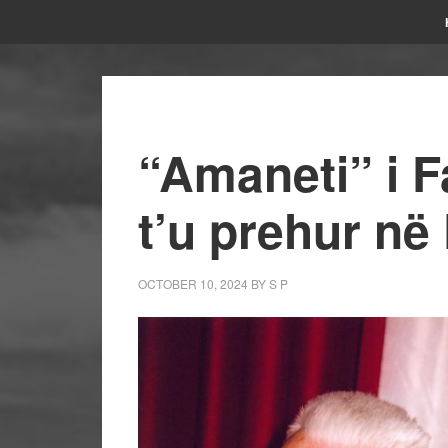
“Amaneti” i F
t’u prehur në
OCTOBER 10, 2024
BY
S P