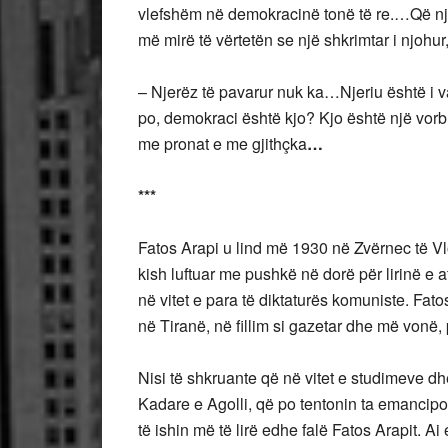
vlefshëm në demokracinë tonë të re.…Që njer
më mirë të vërtetën se një shkrimtar i njohur,
– Njerëz të pavarur nuk ka…Njeriu është i v
po, demokraci është kjo? Kjo është një vor
me pronat e me gjithçka
…
***
Fatos Arapi u lind më 1930 në Zvërnec të Vlor
kish luftuar me pushkë në dorë për lirinë e a
në vitet e para të diktaturës komuniste. Fa
në Tiranë, në fillim si gazetar dhe më vonë,
Nisi të shkruante që në vitet e studimeve dhe,
Kadare e Agolli, që po tentonin ta emancip
të ishin më të lirë edhe falë Fatos Arapit. Ai 