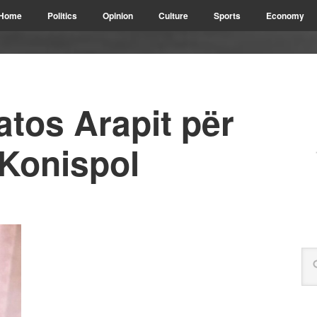
Home
Politics
Opinion
Culture
Sports
Economy
atos Arapit për
 Konispol