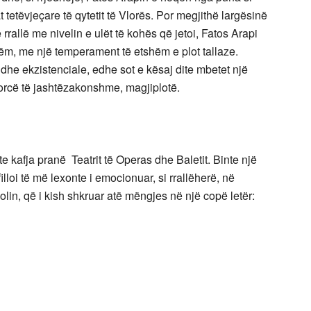
etëvjeçare të qytetit të Vlorës. Por megjithë largësinë
rrallë me nivelin e ulët të kohës që jetoi, Fatos Arapi
ëm, me një temperament të etshëm e plot tallaze.
 dhe ekzistenciale, edhe sot e kësaj dite mbetet një
forcë të jashtëzakonshme, magjiplotë.
, te kafja pranë Teatrit të Operas dhe Baletit. Binte një
filloi të më lexonte i emocionuar, si rrallëherë, në
olin, që i kish shkruar atë mëngjes në një copë letër: