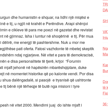
TR
DA
turgun dhe humanistin e shquar, na lidhi një miqësi e
SH
në e tij, u ngjit në krahët e Perëndive. Arapi shënjoi
otimin e cikleve të para me poezi në gazetat dhe revistat
VAT
nt në gjimnaz. Isha i lumtur në shoqërinë e tij. Për mua
Inj
rt i dëlirë, me energji të pashtershme. Nuk u mor me
Nga
megjithëse pati oferta. Fatosi vazhdonte të mbetej skeptik
Mal
ndshëm ndaj ngjarjeve. Në vitet e para të demokracisë,
n e disa personalitete të tjerë, krijoi “Forumin
Kar
pati mjaft jehonë në hapësirën mbarëshqiptare, duke
Bur
drejt në momentet historike që po kalonte vendi. Por disa
 u shua dalëngadalë, si pasojë e trysnisë që ushtronte
Dom
 e tij bënë një tërheqje të butë nga misioni i tyre
të 
Fis
36 
pesh në vitet 2000. Mendimi juaj do ishte mjaft i