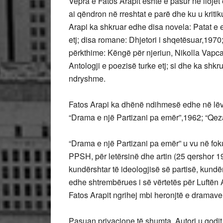
Vepra e Fatos Arapit është e pasur në llojet
ai qëndron në rreshtat e parë dhe ku u kri
Arapi ka shkruar edhe disa novela: Patat e 
etj; disa romane: Dhjetori i shqetësuar,197
përkthime: Këngë për njeriun, Nikolla Vapc
Antologji e poezisë turke etj; si dhe ka shk
ndryshme.
Fatos Arapi ka dhënë ndihmesë edhe në lëvr
“Drama e një Partizani pa emër”,1962; “Qezari
“Drama e një Partizani pa emër” u vu në fok
PPSH, për letërsinë dhe artin (25 qershor 196
kundërshtar të ideologjisë së partisë, kundërs
edhe shtrembërues i së vërtetës për Luftën A
Fatos Arapit ngrihej mbi heronjtë e dramave të
Pasuan privacione të shumta. Autori u godit