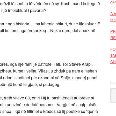
eko
ëzit të shohin të vërtetën në sy. Kush mund ta tregojë
 një intelektual i pavarur?
A n
fsh
arur nga historia… ma kthente shkurt, duke filozofuar. E
bull ku jemi ngatërruar keq…Nuk e duroj dot anarkinë
PR
RE
FO
TA
SH
ës, nga një familje patriote. I ati, Tol Stavre Arapi,
tdheut, kurse i vëllai, Vllasi, u zhduk pa nam e nishan
tosi ndoqi studimet për ekonomi në Sofje, mandej punoi
 për një kohë të gjatë, si pedagog.
Kat
 rreth viteve 60, emri i tij iu bashkëngjit autorëve si
onin poezinë e deriatëhershme. Vargjet në shqip nisën
e shpalli që në fillimet e kredos së tij poetike se “qenia