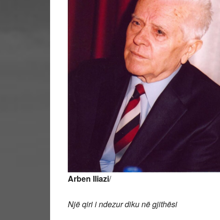
Arben Iliazi
/
Një qiri i ndezur diku në gjithësi