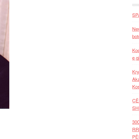
SP
New
bot
Kod
e g
Kry
Aka
Ko
ÇË
SH
30
RR
PË