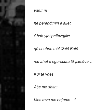
varur rri
në perëndimin e allët.
Shoh yjet pellazgjikë
që shuhen mbi Qafë Botë
me ahet e ngurosura të
ç
amëve…
Kur të vdes
Atje më shtini
Mes reve me bajame…”