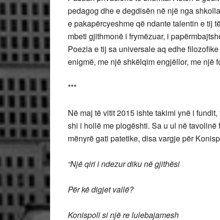
pedagog dhe e degdisën në një nga shkollat t
e pakapërcyeshme që ndante talentin e tij të 
mbeti gjithmonë i frymëzuar, i papërmbajtsh
Poezia e tij sa universale aq edhe filozofike
enigmë, me një shkëlqim engjëllor, me një 
***
Në maj të vitit 2015 ishte takimi ynë i fundit
shi i hollë me plogështi. Sa u ul në tavolinë 
mënyrë gati patetike, disa vargje për Konisp
“Një qiri i ndezur diku në gjithësi
Për kë digjet vallë?
Konispoli si një re lulebajamesh