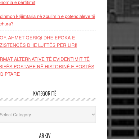
nomia e përfitimit
dihmon krijimtaria në zbulimin e potencialeve të
ehura?
OF. AHMET QERIQI DHE EPOKA E
ZISTENCЁS DHE LUFTЁS PЁR LIRI!
RMAT ALTERNATIVE TË EVIDENTIMIT TË
RIFËS POSTARE NË HISTORINË E POSTËS
QIPTARE
KATEGORITË
egoritë
ARKIV