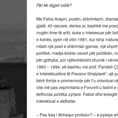
Për kë digjet vallë?
Me Fatos Arapin, poetin, shkrimtarin, drama
gjatë, 43 vjecare, derisa ai, bashkë me poezi
rrugën time të artit, duke u interesuar për b
e kohës, qysh në vitin 1981, kur isha matura
mbeti një poet e shkrimtar gjenial, një shpi
politikë, madje kishte neveri për politikën, 
për gjithçka, por njëkohësisht shumë i vëme
1993 – 1994, së bashku me prof. Pandeli Çinë
e Intelektualëve të Pavarur Shqiptarë”, që 
bërë thirrje e promemorje për t’u orientuar 
vite më pas veprimtaria e Forumit u fashit e
tërthoras politika zyrtare. Fatosi dhe kolegët
intelektual e atdhetar.
– Pse kaq i tërhequr profesor? – e pyesja sh