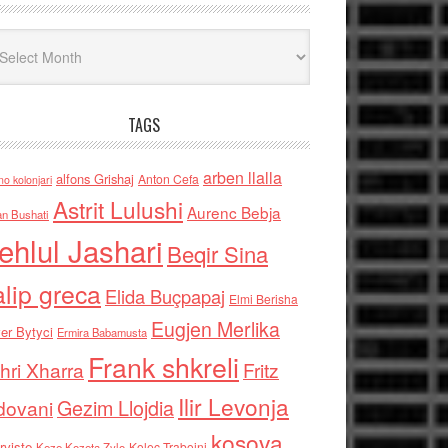
iv
TAGS
arben llalla
alfons Grishaj
Anton Cefa
no kolonjari
Astrit Lulushi
Aurenc Bebja
an Bushati
ehlul Jashari
Beqir Sina
alip greca
Elida Buçpapaj
Elmi Berisha
Eugjen Merlika
er Bytyci
Ermira Babamusta
Frank shkreli
hri Xharra
Fritz
Ilir Levonja
Gezim Llojdia
dovani
kosova
rviste
Kolec Traboini
Keze Kozeta Zylo