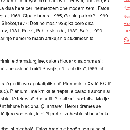
 e zhanret e ndryshme që ai lëvroi. Përveç poezisë, ku
Ko
tikua disa here për hermetizëm dhe modernizëm , Fatos
egra, 1969; Cipa e borës, 1985; Gjeniu pa kokë, 1999
Nen
0; Shokët,1977; Deti në mes,1986; ka bërë disa
Flo
arov, 1981; Poezi, Pablo Neruda, 1989; Safo, 1990;
Els
So
ruar një numër të madh artikujsh e studimesh të
imin e dramaturgjisë, duke shkruar disa drama si:
 dhe ushtari i mirë Shvejk, në front diku”,1995, etj.
us të goditjeve apokaliptike në Plenumin e XV të KQ të
5). Pleniumi, me kritika të rrepta, e paraqiti autorin si
htar të letërsisë dhe artit të realizmit socialist. Madje
ntifshiste Nacional Çlirimtare”. Heroi i dramës së
 tjera socreale, të cilët portretizoheshin si butaforikë.
 dhe, si rrjedhojë, Fatos Arapin e hoqën nga puna si