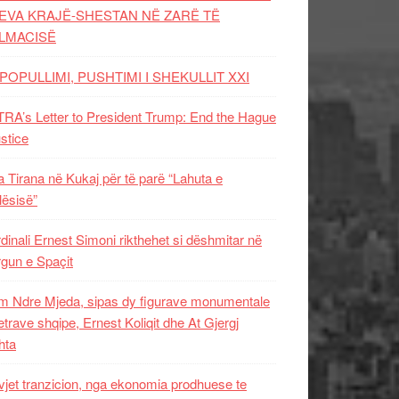
EVA KRAJË-SHESTAN NË ZARË TË
LMACISË
POPULLIMI, PUSHTIMI I SHEKULLIT XXI
RA’s Letter to President Trump: End the Hague
ustice
 Tirana në Kukaj për të parë “Lahuta e
ësisë”
dinali Ernest Simoni rikthehet si dëshmitar në
gun e Spaçit
 Ndre Mjeda, sipas dy figurave monumentale
letrave shqipe, Ernest Koliqit dhe At Gjergj
hta
vjet tranzicion, nga ekonomia prodhuese te