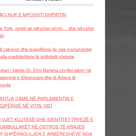
AÇI NUK E MPOSHTI SHPIRTIN
 York, qyteti që ndryshoi emrin… dhe ndryshoi
ën
i zakonor dhe isopolifonia dy nga monumentet
jalla madhështore të antikitetit shqiptar
etari i Vatrës Dr. Elmi Berisha zhvilloi takim në
deminë e Shkencave dhe të Arteve të
sovës
SHTJA ÇAME NË PARLAMENTIN E
QIPËRISË NË VITIN 1921
0 VJET KUJTESË DHE IDENTITET-TRYEZË E
UMBULLAKËT NË OSTROS TË KRAJËS
R SHPËRNGULJEN E ARBËRESHËVE NGA