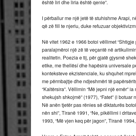
është liri dhe liria është qenie”.
I përballur me një jetë të stuhishme Arapi, në
që zë fill te njeriu, duke refuzuar objektivizm
Në vitet 1962 e 1966 botoi vëllimet “Shtigje
paralajmëroi një zë të veçantë në artikulimin
realitetin. Poezia e tij, për gjatë gjysmë she
etike, me thellësí dhe hapësira universale p
konteksteve ekzistenciale, ku shquhet mpreh
me përmbajtje dhe ndjeshmëri të papërsërits
“Kaltërsira”. Vëllimin “Më jepni një emër” ia n
shekujsh shkojmë” (1977), “Fatet” (i botuar 
Në anën tjetër pas rënies së diktaturës botoi
nën shi”, Tiranë 1991, “Ne, pikëllimi i drita
1993, “Më vjen keq për jagon”, Tiranë 1994, 